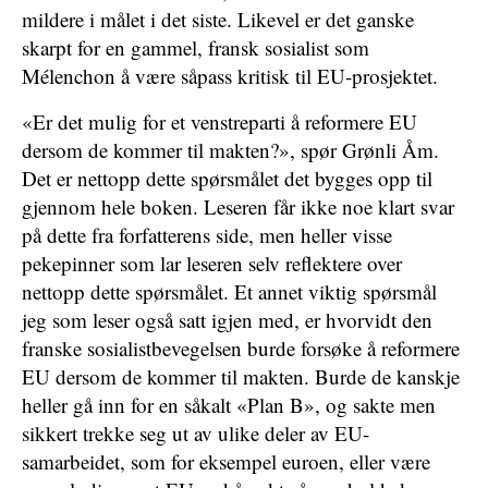
mildere i målet i det siste. Likevel er det ganske
skarpt for en gammel, fransk sosialist som
Mélenchon å være såpass kritisk til EU-prosjektet.
«Er det mulig for et venstreparti å reformere EU
dersom de kommer til makten?», spør Grønli Åm.
Det er nettopp dette spørsmålet det bygges opp til
gjennom hele boken. Leseren får ikke noe klart svar
på dette fra forfatterens side, men heller visse
pekepinner som lar leseren selv reflektere over
nettopp dette spørsmålet. Et annet viktig spørsmål
jeg som leser også satt igjen med, er hvorvidt den
franske sosialistbevegelsen burde forsøke å reformere
EU dersom de kommer til makten. Burde de kanskje
heller gå inn for en såkalt «Plan B», og sakte men
sikkert trekke seg ut av ulike deler av EU-
samarbeidet, som for eksempel euroen, eller være