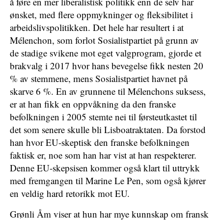
å føre en mer liberalistisk politikk enn de selv har
ønsket, med flere oppmykninger og fleksibilitet i
arbeidslivs­politikken. Det hele har resultert i at
Mélenchon, som forlot Sosialistpartiet på grunn av
de stadige svikene mot eget valgprogram, gjorde et
brakvalg i 2017 hvor hans bevegelse fikk nesten 20
% av stemmene, mens Sosialistpartiet havnet på
skarve 6 %. En av grunnene til Mélenchons suksess,
er at han fikk en oppvåkning da den franske
befolkningen i 2005 stemte nei til førsteutkastet til
det som senere skulle bli Lisboatraktaten. Da forstod
han hvor EU-skeptisk den franske befolkningen
faktisk er, noe som han har vist at han respekterer.
Denne EU-skepsisen kommer også klart til uttrykk
med fremgangen til Marine Le Pen, som også kjører
en veldig hard retorikk mot EU.
Grønli Åm viser at hun har mye kunnskap om fransk