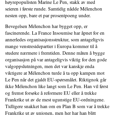
høyrepopulisten Marine Le Pen, stakk av med
seieren i første runde. Samtidig nådde Mélenchon
nesten opp, bare et par prosentpoeng under.
Bevegelsen Mélenchon har bygget opp, er
fascinerende. La France Insoumise har åpnet for en
annerledes organisasjonsstruktur, som antageligvis
mange venstresidepartier i Europa kommer til å
studere nærmere i fremtiden. Denne måten å bygge
organisasjon på var antageligvis viktig for den gode
valgoppslutningen, men det var kanskje enda
viktigere at Mélenchon turde å ta opp kampen mot
Le Pen når det gjaldt EU-spørsmålet. Riktignok går
ikke Mélenchon like langt som Le Pen. Han vil først
og fremst forsøke å reformere EU eller å trekke
Frankrike ut av de mest ugunstige EU-ordningene.
Tidligere snakket han om en Plan B som var å trekke
Frankrike ut av unionen, men her har han blitt