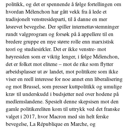
politikk, og det er spennende å følge fortellingen om
hvordan Mélenchon har gått vekk fra å lede et
tradisjonelt venstresideparti, til å danne en mer
løsrevet bevegelse. Der spiller internettavstemninger
rundt valgprogram og forsøk på å appellere til en
bredere gruppe en mye større rolle enn marxistisk
teori og studiesirkler. Det er ikke venstre- mot
høyresiden som er viktig lenger, i følge Mélenchon,
det er folket mot elitene – mot de rike som flytter
arbeidsplasser ut av landet, mot politikere som ikke
viser en reell interesse for noe annet enn liberalisering
og mot Brussel, som presser kuttpolitikk og umulige
krav til underskudd i budsjetter ned over hodene på
medlemslandene. Spesielt denne skepsisen mot den
gamle politikereliten kom til uttrykk ved det franske
valget i 2017, hvor Macron med sin helt ferske
bevegelse, La République en Marche, og