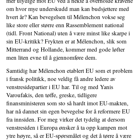
mer ulydige mot EU ved å nekte å overholde kravene
om hvor mye underskudd man kan budsjettere med
hvert år? Kan bevegelsen til Mélenchon vokse seg
like store eller større enn Rassemblement national
(tidl. Front National) uten å være minst like skarpe i
sin EU-kritikk? Frykten er at Mélenchon, slik som
Mitterrand og Hollande, kommer med gode løfter
men liten evne til å gjennomføre dem.
Samtidig har Mélenchon etablert EU som et problem
i fransk politikk, noe veldig få andre ledere av
venstresidepartier i EU har. Til og med Yanis
Varoufakis, den tøffe, greske, tidligere
finansministeren som sto så hardt imot EU-makten,
har nå dannet sin egen bevegelse for å reformere EU
fra innsiden. For meg ­virker det tydelig at dersom
venstresiden i Europa ønsker å ta opp kampen mot
ytre høyre, så er EU-spørsmålet og det å tørre å være