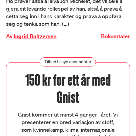
Ho prøver altså å laiva Jon Michelet, det vil seie å
gjera eit levande rollespel av han, altså å prøva å
setta seg inn i hans karakter og prøva å oppføra
seg og tenka som han. (...)
Av
Ingrid Baltzersen
Bokomtaler
Tilbud til nye abonnenter
150 kr for ett år med
Gnist
Gnist kommer ut minst 4 ganger i året. Vi
presenterer en bred variasjon av stoff,
som kvinnekamp, klima, internasjonale