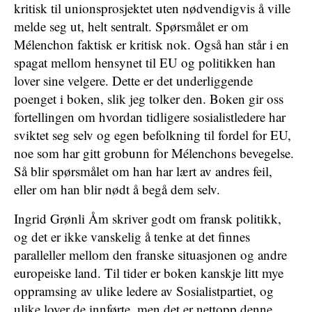
kritisk til unionsprosjektet uten nødvendigvis å ville
melde seg ut, helt sentralt. Spørsmålet er om
Mélenchon faktisk er kritisk nok. Også han står i en
spagat mellom hensynet til EU og politikken han
lover sine velgere. Dette er det underliggende
poenget i boken, slik jeg tolker den. Boken gir oss
fortellingen om hvordan tidligere sosialistledere har
sviktet seg selv og egen befolkning til fordel for EU,
noe som har gitt grobunn for Mélenchons bevegelse.
Så blir spørsmålet om han har lært av andres feil,
eller om han blir nødt å begå dem selv.
Ingrid Grønli Åm skriver godt om fransk politikk,
og det er ikke vanskelig å tenke at det finnes
paralleller mellom den franske situasjonen og andre
europeiske land. Til tider er boken kanskje litt mye
oppramsing av ulike ledere av Sosialistpartiet, og
ulike lover de innførte, men det er nettopp denne