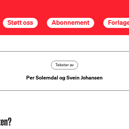
Støtt oss
Abonnement
Forlage
Tekster av
Per Solemdal og Svein Johansen
ten?