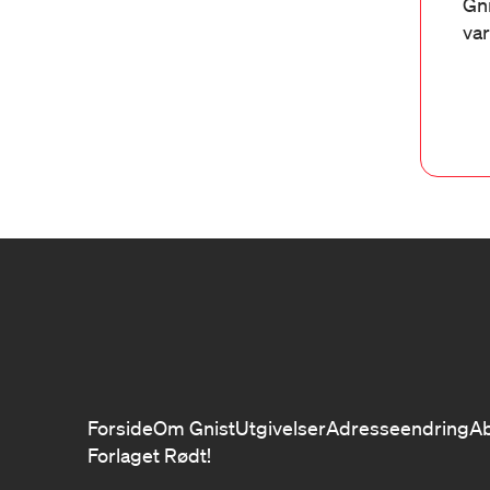
Gni
var
Forside
Om Gnist
Utgivelser
Adresseendring
A
Forlaget Rødt!