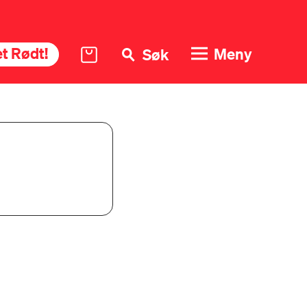
t Rødt!
Meny
Søk