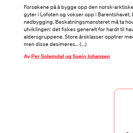
Forsøkene på å bygge opp den norsk-arktis
gyter i Lofoten og vokser opp i Barentshavet, b
nedbygging. Beskatningsmønsteret må ta ho
utviklingen: det fiskes generelt for hardt til h
aldersgruppene. Store årsklasser opptrer m
men disse desimeres… (...)
Av
Per Solemdal og Svein Johansen