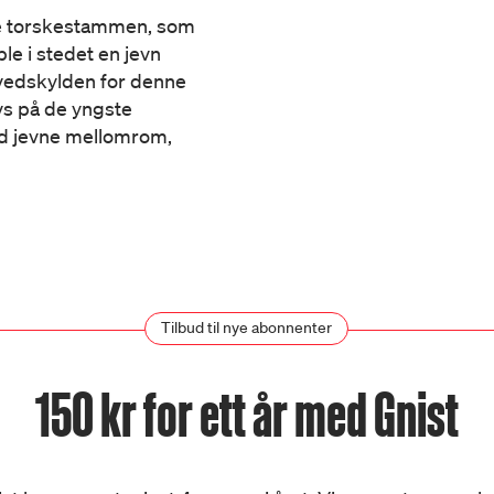
ke torskestammen, som
le i stedet en jevn
vedskylden for denne
avs på de yngste
ed jevne mellomrom,
Tilbud til nye abonnenter
150 kr for ett år med Gnist