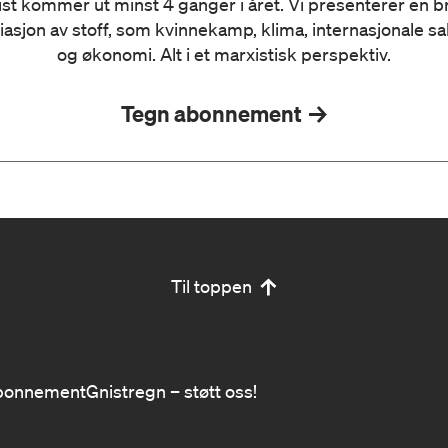
st kommer ut minst 4 ganger i året. Vi presenterer en 
iasjon av stoff, som kvinnekamp, klima, internasjonale s
og økonomi. Alt i et marxistisk perspektiv.
Tegn abonnement
Til toppen
bonnement
Gnistregn – støtt oss!