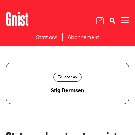
Støtt oss
Abonnement
Tekster av
Stig Berntsen