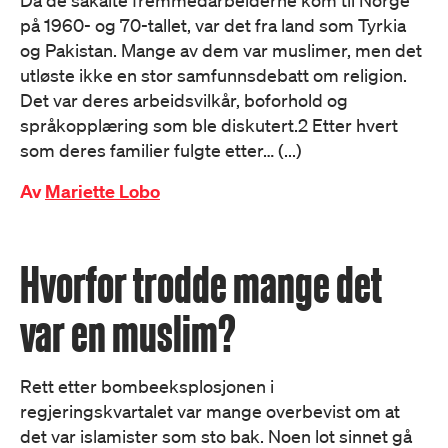
Da de såkalte fremmedarbeiderne kom til Norge
på 1960- og 70-tallet, var det fra land som Tyrkia
og Pakistan. Mange av dem var muslimer, men det
utløste ikke en stor samfunnsdebatt om religion.
Det var deres arbeidsvilkår, boforhold og
språkopplæring som ble diskutert.2 Etter hvert
som deres familier fulgte etter… (...)
Av
Mariette Lobo
Hvorfor trodde mange det
var en muslim?
Rett etter bombeeksplosjonen i
regjeringskvartalet var mange overbevist om at
det var islamister som sto bak. Noen lot sinnet gå