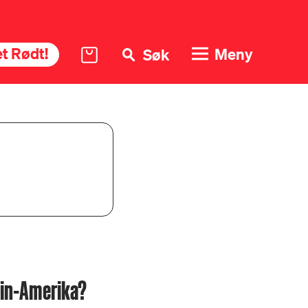
t Rødt!
Meny
Søk
atin-Amerika?