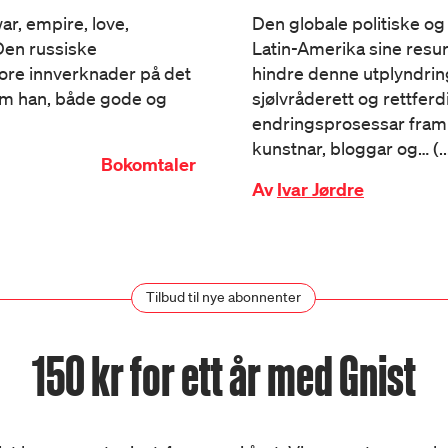
ar, empire, love,
Den globale politiske og 
Den russiske
Latin-Amerika sine resur
tore innverknader på det
hindre denne utplyndring
om han, både gode og
sjølvråderett og rettfer
endringsprosessar framle
kunstnar, bloggar og… (..
Bokomtaler
Av
Ivar Jørdre
Tilbud til nye abonnenter
150 kr for ett år med Gnist