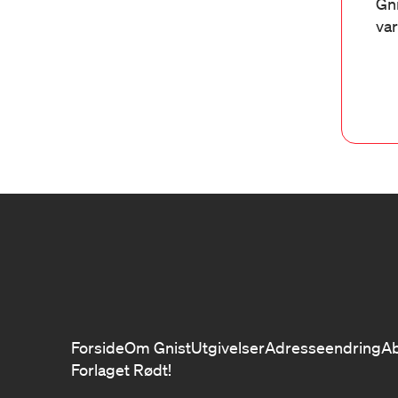
Gni
var
Forside
Om Gnist
Utgivelser
Adresseendring
A
Forlaget Rødt!