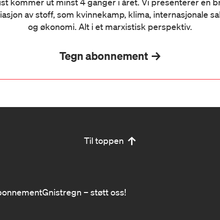
st kommer ut minst 4 ganger i året. Vi presenterer en 
iasjon av stoff, som kvinnekamp, klima, internasjonale s
og økonomi. Alt i et marxistisk perspektiv.
Tegn abonnement
Til toppen
bonnement
Gnistregn – støtt oss!