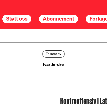
Støtt oss
Abonnement
Forlage
Tekster av
Ivar Jørdre
Kontraoffensiv i L