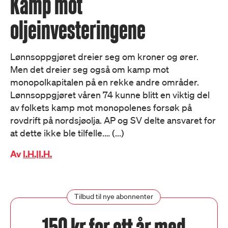
Kamp mot
oljeinvesteringene
Lønnsoppgjøret dreier seg om kroner og ører.
Men det dreier seg også om kamp mot
monopolkapitalen på en rekke andre områder.
Lønnsoppgjøret våren 74 kunne blitt en viktig del
av folkets kamp mot monopolenes forsøk på
rovdrift på nordsjøolja. AP og SV delte ansvaret for
at dette ikke ble tilfelle.… (...)
Av
I.H.|I.H.
Tilbud til nye abonnenter
150 kr for ett år med