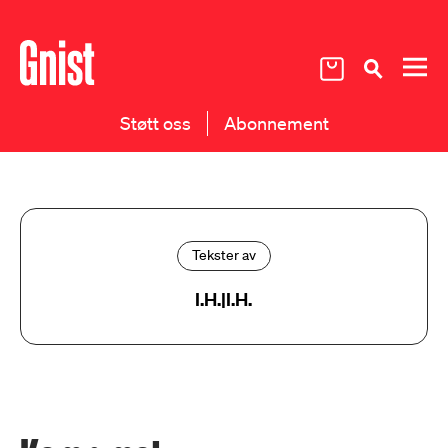
Støtt oss
Abonnement
Tekster av
I.H.|I.H.