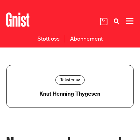
Støtt oss
Abonnement
Tekster av
Knut Henning Thygesen