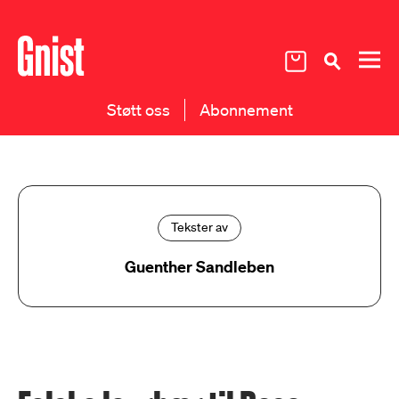
Støtt oss
Abonnement
Tekster av
Guenther Sandleben