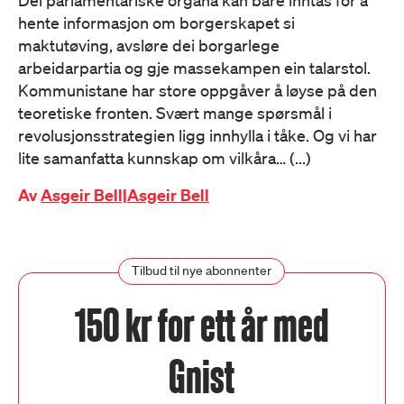
Dei parlamentariske organa kan bare inntas for å
hente informasjon om borgerskapet si
maktutøving, avsløre dei borgarlege
arbeidarpartia og gje massekampen ein talarstol.
Kommunistane har store oppgåver å løyse på den
teoretiske fronten. Svært mange spørsmål i
revolusjonsstrategien ligg innhylla i tåke. Og vi har
lite samanfatta kunnskap om vilkåra… (...)
Av
Asgeir Bell|Asgeir Bell
Tilbud til nye abonnenter
150 kr for ett år med
Gnist