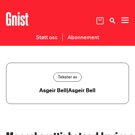
Støtt oss
Abonnement
Tekster av
Asgeir Bell|Asgeir Bell