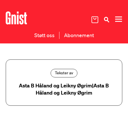
Støtt oss
Abonnement
Tekster av
Asta B Håland og Leikny Øgrim|Asta B
Håland og Leikny Øgrim