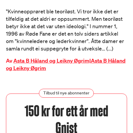
"Kvinneopprøret ble teoriløst. Vi tror ikke det er
tilfeldig at det aldri er oppsummert. Men teoriløst
betyr ikke at det var uten ideologi." I nummer 1,
1996 av Røde Fane er det en tolv siders artikkel
om "kvinneledere og lederkvinner". Åtte damer er
samla rundt ei suppegryte for å utveksle… (...)
Av
Asta B Håland og Leikny Øgrim|Asta B Håland
og Leikny Øgrim
Tilbud til nye abonnenter
150 kr for ett år med
Gnist