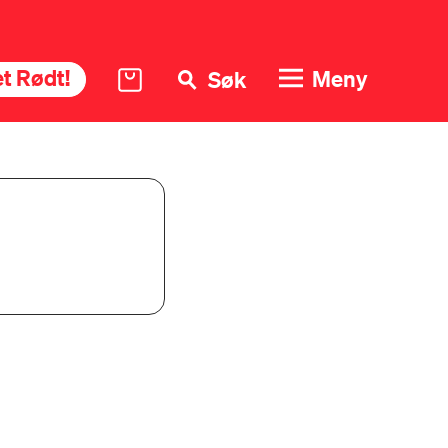
t Rødt!
Meny
Søk