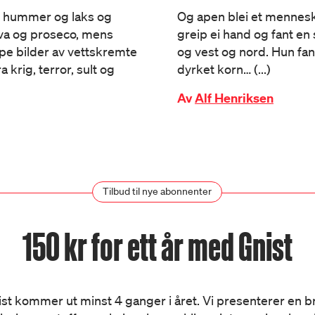
oss hummer og laks og
Og apen blei et mennesk
va og proseco, mens
greip ei hand og fant en
pe bilder av vettskremte
og vest og nord. Hun fant
krig, terror, sult og
dyrket korn… (...)
Av
Alf Henriksen
Tilbud til nye abonnenter
150 kr for ett år med Gnist
st kommer ut minst 4 ganger i året. Vi presenterer en 