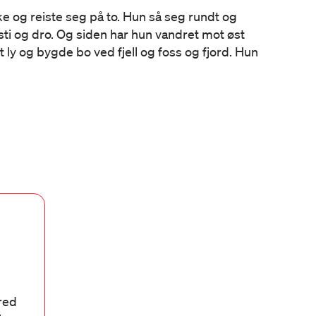
e og reiste seg på to. Hun så seg rundt og
 sti og dro. Og siden har hun vandret mot øst
 ly og bygde bo ved fjell og foss og fjord. Hun
bred