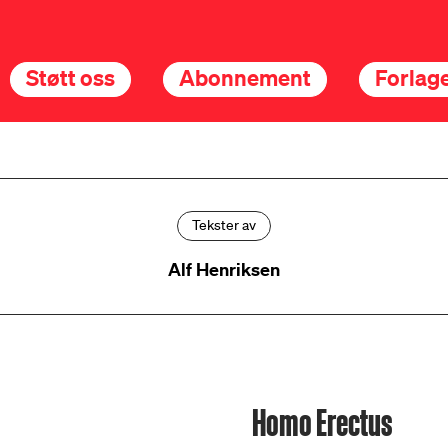
Støtt oss
Abonnement
Forlage
Tekster av
Alf Henriksen
Homo Erectus