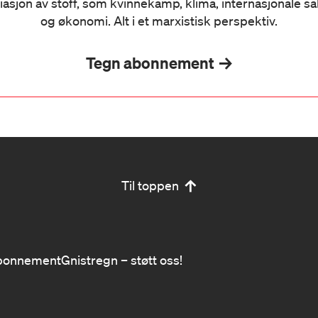
iasjon av stoff, som kvinnekamp, klima, internasjonale s
og økonomi. Alt i et marxistisk perspektiv.
Tegn abonnement
Til toppen
bonnement
Gnistregn – støtt oss!