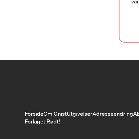
var
Forside
Om Gnist
Utgivelser
Adresseendring
A
Forlaget Rødt!