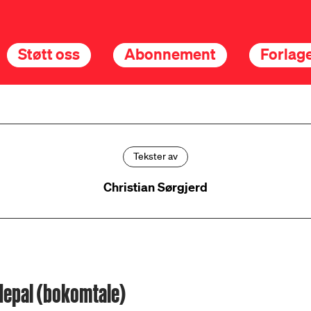
Støtt oss
Abonnement
Forlage
Tekster av
Christian Sørgjerd
 Nepal (bokomtale)