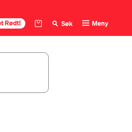
t Rødt!
Meny
Søk