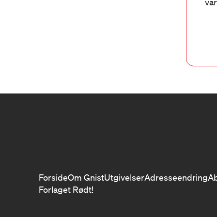
var
Forside
Om Gnist
Utgivelser
Adresseendring
A
Forlaget Rødt!