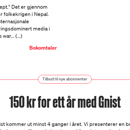
ept." Det er gjennom
r folkekrigen i Nepal.
internasjonale
eringsdominert media i
war… (...)
Bokomtaler
Tilbud til nye abonnenter
150 kr for ett år med Gnist
st kommer ut minst 4 ganger i året. Vi presenterer en 