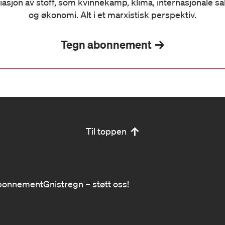
iasjon av stoff, som kvinnekamp, klima, internasjonale s
og økonomi. Alt i et marxistisk perspektiv.
Tegn abonnement
Til toppen
bonnement
Gnistregn – støtt oss!