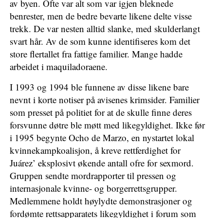
av byen. Ofte var alt som var igjen bleknede
benrester, men de bedre bevarte likene delte visse
trekk. De var nesten alltid slanke, med skulderlangt
svart hår. Av de som kunne identifiseres kom det
store flertallet fra fattige familier. Mange hadde
arbeidet i maquiladoraene.
I 1993 og 1994 ble funnene av disse likene bare
nevnt i korte notiser på avisenes krimsider. Familier
som presset på politiet for at de skulle finne deres
forsvunne døtre ble møtt med likegyldighet. Ikke før
i 1995 begynte Ocho de Marzo, en nystartet lokal
kvinnekampkoalisjon, å kreve rettferdighet for
Juárez’ eksplosivt økende antall ofre for sexmord.
Gruppen sendte mordrapporter til pressen og
internasjonale kvinne- og borgerrettsgrupper.
Medlemmene holdt høylydte demonstrasjoner og
fordømte rettsapparatets likegyldighet i forum som