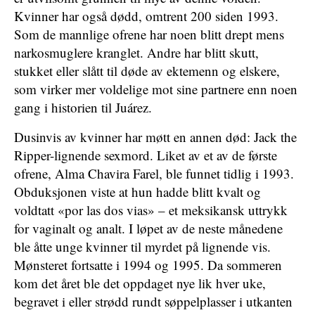
Kvinner har også dødd, omtrent 200 siden 1993.
Som de mannlige ofrene har noen blitt drept mens
narkosmuglere kranglet. Andre har blitt skutt,
stukket eller slått til døde av ektemenn og elskere,
som virker mer voldelige mot sine partnere enn noen
gang i historien til Juárez.
Dusinvis av kvinner har møtt en annen død: Jack the
Ripper-lignende sexmord. Liket av et av de første
ofrene, Alma Chavira Farel, ble funnet tidlig i 1993.
Obduksjonen viste at hun hadde blitt kvalt og
voldtatt «por las dos vias» – et meksikansk uttrykk
for vaginalt og analt. I løpet av de neste månedene
ble åtte unge kvinner til myrdet på lignende vis.
Mønsteret fortsatte i 1994 og 1995. Da sommeren
kom det året ble det oppdaget nye lik hver uke,
begravet i eller strødd rundt søppelplasser i utkanten