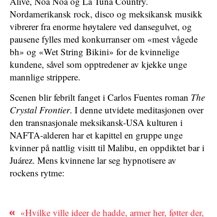
Alive, Noa Noa og La Tuna Country.
Nordamerikansk rock, disco og meksikansk musikk
vibrerer fra enorme høytalere ved dansegulvet, og
pausene fylles med konkurranser om «mest vågede
bh» og «Wet String Bikini» for de kvinnelige
kundene, såvel som opptredener av kjekke unge
mannlige strippere.
Scenen blir febrilt fanget i Carlos Fuentes roman
The
Crystal Frontier
. I denne utvidete meditasjonen over
den transnasjonale meksikansk-USA kulturen i
NAFTA-alderen har et kapittel en gruppe unge
kvinner på nattlig visitt til Malibu, en oppdiktet bar i
Juárez. Mens kvinnene lar seg hypnotisere av
rockens rytme:
«Hvilke ville ideer de hadde, armer her, føtter der,