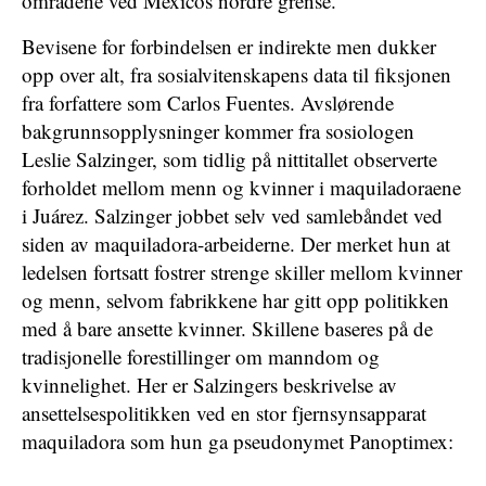
områdene ved Mexicos nordre grense.
Bevisene for forbindelsen er indirekte men dukker
opp over alt, fra sosialvitenskapens data til fiksjonen
fra forfattere som Carlos Fuentes. Avslørende
bakgrunnsopplysninger kommer fra sosiologen
Leslie Salzinger, som tidlig på nittitallet observerte
forholdet mellom menn og kvinner i maquiladoraene
i Juárez. Salzinger jobbet selv ved samlebåndet ved
siden av maquiladora-arbeiderne. Der merket hun at
ledelsen fortsatt fostrer strenge skiller mellom kvinner
og menn, selvom fabrikkene har gitt opp politikken
med å bare ansette kvinner. Skillene baseres på de
tradisjonelle forestillinger om manndom og
kvinnelighet. Her er Salzingers beskrivelse av
ansettelsespolitikken ved en stor fjernsynsapparat
maquiladora som hun ga pseudonymet Panoptimex: