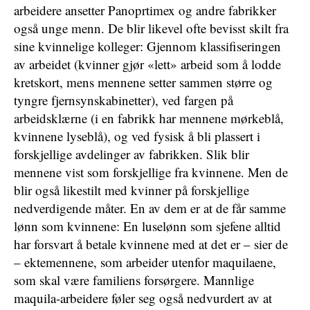
arbeidere ansetter Panoprtimex og andre fabrikker
også unge menn. De blir likevel ofte bevisst skilt fra
sine kvinnelige kolleger: Gjennom klassifiseringen
av arbeidet (kvinner gjør «lett» arbeid som å lodde
kretskort, mens mennene setter sammen større og
tyngre fjernsynskabinetter), ved fargen på
arbeidsklærne (i en fabrikk har mennene mørkeblå,
kvinnene lyseblå), og ved fysisk å bli plassert i
forskjellige avdelinger av fabrikken. Slik blir
mennene vist som forskjellige fra kvinnene. Men de
blir også likestilt med kvinner på forskjellige
nedverdigende måter. En av dem er at de får samme
lønn som kvinnene: En luselønn som sjefene alltid
har forsvart å betale kvinnene med at det er – sier de
– ektemennene, som arbeider utenfor maquilaene,
som skal være familiens forsørgere. Mannlige
maquila-arbeidere føler seg også nedvurdert av at