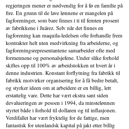
regjeringen mener er nødvendig for å fø en familie på
fire. En grunn til de lave lønnene er mangelen på
fagforeninger, som bare finnes i ti til femten prosent
av fabrikkene i Juárez. Selv når det finnes en
fagforening kan maquila-ledelsen ofte forhandle frem
kontrakter helt uten medvirkning fra arbeiderne, og
fagforeningsrepresentantene samarbeider ofte med
formennene og personalsjefene. Under slike forhold
skiftes opp til 100% av arbeidstokken ut hvert år i
denne industrien. Konstant forflytning fra fabrikk til
fabrikk motvirker organisering for å få bedre betalt,
og styrker ideen om at arbeidere er en billig, lett
erstattelig vare. Dette har vært ekstra sant siden
devalueringen av pesoen i 1994, da minstelønnen
styrtet både i forhold til dollaren og til inflasjonen.
Verdifallet har vært fryktelig for de fattige, men
fantastisk for utenlandsk kapital på jakt etter billig