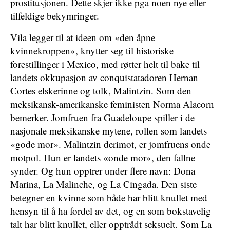
prostitusjonen. Dette skjer ikke pga noen nye eller
tilfeldige bekymringer.
Vila legger til at ideen om «den åpne
kvinnekroppen», knytter seg til historiske
forestillinger i Mexico, med røtter helt til bake til
landets okkupasjon av conquistatadoren Hernan
Cortes elskerinne og tolk, Malintzin. Som den
meksikansk-amerikanske feministen Norma Alacorn
bemerker. Jomfruen fra Guadeloupe spiller i de
nasjonale meksikanske mytene, rollen som landets
«gode mor». Malintzin derimot, er jomfruens onde
motpol. Hun er landets «onde mor», den fallne
synder. Og hun opptrer under flere navn: Dona
Marina, La Malinche, og La Cingada. Den siste
betegner en kvinne som både har blitt knullet med
hensyn til å ha fordel av det, og en som bokstavelig
talt har blitt knullet, eller opptrådt seksuelt. Som La