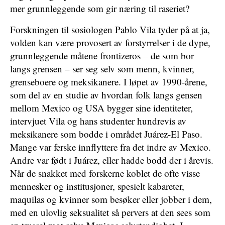
mer grunnleggende som gir næring til raseriet?
Forskningen til sosiologen Pablo Vila tyder på at ja,
volden kan være provosert av forstyrrelser i de dype,
grunnleggende måtene frontizeros – de som bor
langs grensen – ser seg selv som menn, kvinner,
grenseboere og meksikanere. I løpet av 1990-årene,
som del av en studie av hvordan folk langs gensen
mellom Mexico og USA bygger sine identiteter,
intervjuet Vila og hans studenter hundrevis av
meksikanere som bodde i området Juárez-El Paso.
Mange var ferske innflyttere fra det indre av Mexico.
Andre var født i Juárez, eller hadde bodd der i årevis.
Når de snakket med forskerne koblet de ofte visse
mennesker og institusjoner, spesielt kabareter,
maquilas og kvinner som besøker eller jobber i dem,
med en ulovlig seksualitet så pervers at den sees som