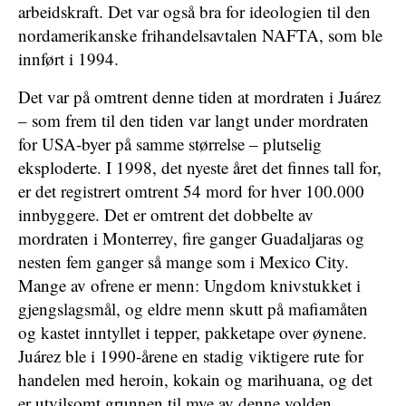
arbeidskraft. Det var også bra for ideologien til den
nordamerikanske frihandelsavtalen NAFTA, som ble
innført i 1994.
Det var på omtrent denne tiden at mordraten i Juárez
– som frem til den tiden var langt under mordraten
for USA-byer på samme størrelse – plutselig
eksploderte. I 1998, det nyeste året det finnes tall for,
er det registrert omtrent 54 mord for hver 100.000
innbyggere. Det er omtrent det dobbelte av
mordraten i Monterrey, fire ganger Guadaljaras og
nesten fem ganger så mange som i Mexico City.
Mange av ofrene er menn: Ungdom knivstukket i
gjengslagsmål, og eldre menn skutt på mafiamåten
og kastet inntyllet i tepper, pakketape over øynene.
Juárez ble i 1990-årene en stadig viktigere rute for
handelen med heroin, kokain og marihuana, og det
er utvilsomt grunnen til mye av denne volden.