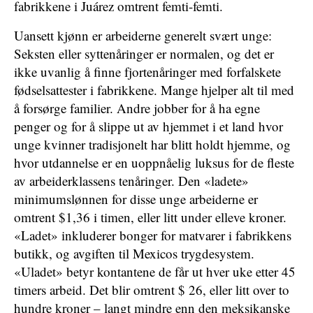
fabrikkene i Juárez omtrent femti-femti.
Uansett kjønn er arbeiderne generelt svært unge:
Seksten eller syttenåringer er normalen, og det er
ikke uvanlig å finne fjortenåringer med forfalskete
fødselsattester i fabrikkene. Mange hjelper alt til med
å forsørge familier. Andre jobber for å ha egne
penger og for å slippe ut av hjemmet i et land hvor
unge kvinner tradisjonelt har blitt holdt hjemme, og
hvor utdannelse er en uoppnåelig luksus for de fleste
av arbeiderklassens tenåringer. Den «ladete»
minimumslønnen for disse unge arbeiderne er
omtrent $1,36 i timen, eller litt under elleve kroner.
«Ladet» inkluderer bonger for matvarer i fabrikkens
butikk, og avgiften til Mexicos trygdesystem.
«Uladet» betyr kontantene de får ut hver uke etter 45
timers arbeid. Det blir omtrent $ 26, eller litt over to
hundre kroner – langt mindre enn den meksikanske