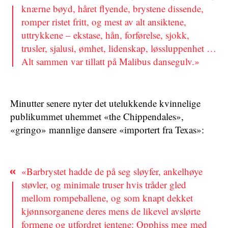
knærne bøyd, håret flyende, brystene dissende,
romper ristet fritt, og mest av alt ansiktene,
uttrykkene – ekstase, hån, forførelse, sjokk,
trusler, sjalusi, ømhet, lidenskap, løssluppenhet …
Alt sammen var tillatt på Malibus dansegulv.»
Minutter senere nyter det utelukkende kvinnelige
publikummet uhemmet «the Chippendales»,
«gringo» mannlige dansere «importert fra Texas»:
«Barbrystet hadde de på seg sløyfer, ankelhøye
støvler, og minimale truser hvis tråder gled
mellom rompeballene, og som knapt dekket
kjønnsorganene deres mens de likevel avslørte
formene og utfordret jentene: Opphiss meg med