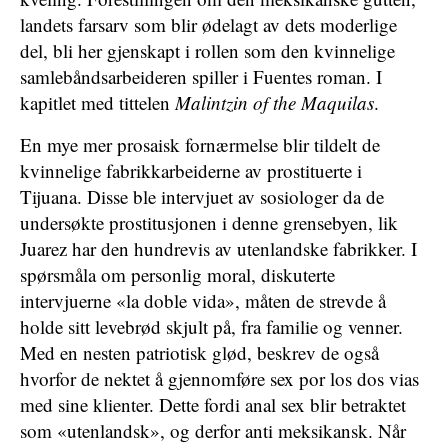
landets farsarv som blir ødelagt av dets moderlige
del, bli her gjenskapt i rollen som den kvinnelige
samlebåndsarbeideren spiller i Fuentes roman. I
kapitlet med tittelen
Malintzin of the Maquilas
.
En mye mer prosaisk fornærmelse blir tildelt de
kvinnelige fabrikkarbeiderne av prostituerte i
Tijuana. Disse ble intervjuet av sosiologer da de
undersøkte prostitusjonen i denne grensebyen, lik
Juarez har den hundrevis av utenlandske fabrikker. I
spørsmåla om personlig moral, diskuterte
intervjuerne «la doble vida», måten de strevde å
holde sitt levebrød skjult på, fra familie og venner.
Med en nesten patriotisk glød, beskrev de også
hvorfor de nektet å gjennomføre sex por los dos vias
med sine klienter. Dette fordi anal sex blir betraktet
som «utenlandsk», og derfor anti meksikansk. Når