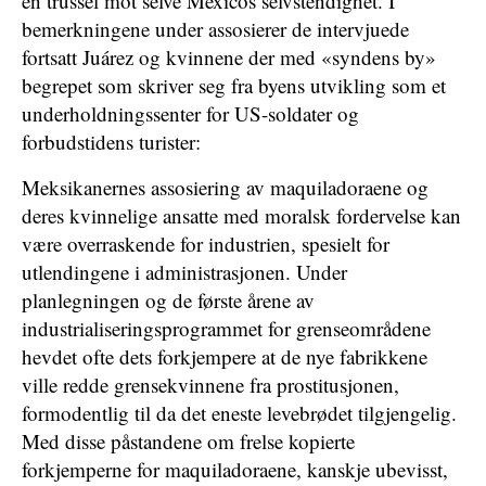
en trussel mot selve Mexicos selvstendighet. I
bemerkningene under assosierer de intervjuede
fortsatt Juárez og kvinnene der med «syndens by»
begrepet som skriver seg fra byens utvikling som et
underholdningssenter for US-soldater og
forbudstidens turister:
Meksikanernes assosiering av maquiladoraene og
deres kvinnelige ansatte med moralsk fordervelse kan
være overraskende for industrien, spesielt for
utlendingene i administrasjonen. Under
planlegningen og de første årene av
industrialiseringsprogrammet for grenseområdene
hevdet ofte dets forkjempere at de nye fabrikkene
ville redde grensekvinnene fra prostitusjonen,
formodentlig til da det eneste levebrødet tilgjengelig.
Med disse påstandene om frelse kopierte
forkjemperne for maquiladoraene, kanskje ubevisst,