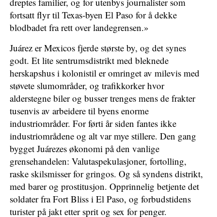
dreptes familier, og for utenbys journalister som
fortsatt flyr til Texas-byen El Paso for å dekke
blodbadet fra rett over landegrensen.»
Juárez er Mexicos fjerde største by, og det synes
godt. Et lite sentrumsdistrikt med bleknede
herskapshus i kolonistil er omringet av milevis med
støvete slumområder, og trafikkorker hvor
alderstegne biler og busser trenges mens de frakter
tusenvis av arbeidere til byens enorme
industriområder. For førti år siden fantes ikke
industriområdene og alt var mye stillere. Den gang
bygget Juárezes økonomi på den vanlige
grensehandelen: Valutaspekulasjoner, fortolling,
raske skilsmisser for gringos. Og så syndens distrikt,
med barer og prostitusjon. Opprinnelig betjente det
soldater fra Fort Bliss i El Paso, og forbudstidens
turister på jakt etter sprit og sex for penger.