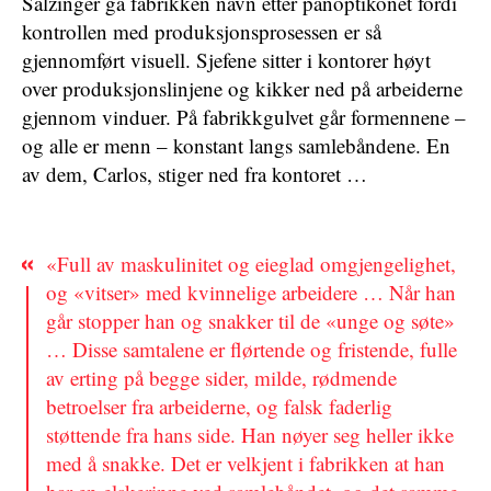
Salzinger ga fabrikken navn etter panoptikonet fordi
kontrollen med produksjonsprosessen er så
gjennomført visuell. Sjefene sitter i kontorer høyt
over produksjonslinjene og kikker ned på arbeiderne
gjennom vinduer. På fabrikkgulvet går formennene –
og alle er menn – konstant langs samlebåndene. En
av dem, Carlos, stiger ned fra kontoret …
«Full av maskulinitet og eieglad omgjengelighet,
og «vitser» med kvinnelige arbeidere … Når han
går stopper han og snakker til de «unge og søte»
… Disse samtalene er flørtende og fristende, fulle
av erting på begge sider, milde, rødmende
betroelser fra arbeiderne, og falsk faderlig
støttende fra hans side. Han nøyer seg heller ikke
med å snakke. Det er velkjent i fabrikken at han