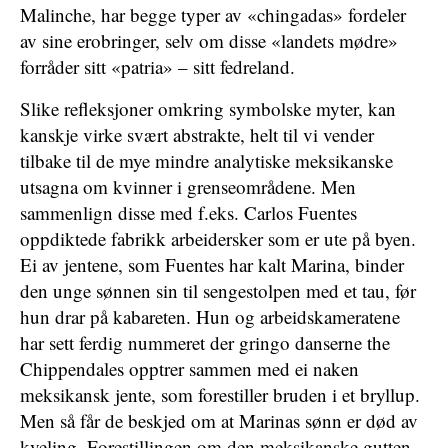
Malinche, har begge typer av «chingadas» fordeler
av sine erobringer, selv om disse «landets mødre»
forråder sitt «patria» – sitt fedreland.
Slike refleksjoner omkring symbolske myter, kan
kanskje virke svært abstrakte, helt til vi vender
tilbake til de mye mindre analytiske meksikanske
utsagna om kvinner i grenseområdene. Men
sammenlign disse med f.eks. Carlos Fuentes
oppdiktede fabrikk arbeidersker som er ute på byen.
Ei av jentene, som Fuentes har kalt Marina, binder
den unge sønnen sin til sengestolpen med et tau, før
hun drar på kabareten. Hun og arbeidskameratene
har sett ferdig nummeret der gringo danserne the
Chippendales opptrer sammen med ei naken
meksikansk jente, som forestiller bruden i et bryllup.
Men så får de beskjed om at Marinas sønn er død av
kveling. Forestillingen om den meksikanske gutten,