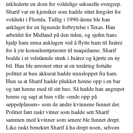
inkluderte en dom for voldelige seksuelle overgrep.
Sharif var en kjemiker som hadde sittet fengslet for
voldtekt i Florida. Tidlig i 1990-årene ble han
anklaget for en lignende forbrytelse i Texas. Han
arbeidet for Midland på den tiden, og sjefen hans
hjalp ham unna anklagen ved å flytte ham til Juárez
for å yte konsulenttjenester til maquilaene. Sharif
bodde i et velstående strøk i Juárez og kjørte en ny
bil. Han ble arrestert etter at en tenåring fortalte
politiet at hun akkurat hadde unnsloppet fra ham.
Hun sa at Sharif hadde plukket henne opp i en bar
og tatt henne med til sitt hus. Så hadde han angrepet
henne og sagt at hun ville «ende opp på
søppelplassen» som de andre kvinnene funnet der.
Politiet fant raskt vitner som hadde sett Sharif
sammen med kvinner som senere ble funnet drept.
Like raskt benektet Sharif å ha drept noen, selvom