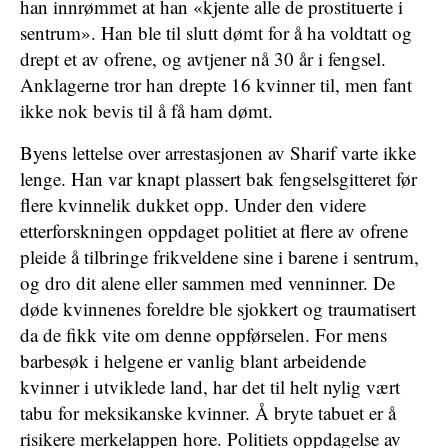
han innrømmet at han «kjente alle de prostituerte i
sentrum». Han ble til slutt dømt for å ha voldtatt og
drept et av ofrene, og avtjener nå 30 år i fengsel.
Anklagerne tror han drepte 16 kvinner til, men fant
ikke nok bevis til å få ham dømt.
Byens lettelse over arrestasjonen av Sharif varte ikke
lenge. Han var knapt plassert bak fengselsgitteret før
flere kvinnelik dukket opp. Under den videre
etterforskningen oppdaget politiet at flere av ofrene
pleide å tilbringe frikveldene sine i barene i sentrum,
og dro dit alene eller sammen med venninner. De
døde kvinnenes foreldre ble sjokkert og traumatisert
da de fikk vite om denne oppførselen. For mens
barbesøk i helgene er vanlig blant arbeidende
kvinner i utviklede land, har det til helt nylig vært
tabu for meksikanske kvinner. Å bryte tabuet er å
risikere merkelappen hore. Politiets oppdagelse av