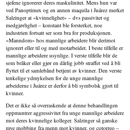
sjefene ignorerer deres maskulinitet. Mens hun var
ved Panoptimex og en annen maquila i Juárez merket
Salzinger at «kvinnelighet» – dvs passivitet og
medgjørlighet – konstant ble forsterket, noe
industrien fortsatt ser som bra for produksjonen.
«Manndom» hos mannlige arbeidere blir derimot
ignorert eller til og med motarbeidet. I beste tilfelle er
mannlige arbeidere usynlige. I verste tilfelle blir de
som bråker eller gjør en dårlig jobb straffet ved å bli
flyttet til et samlebånd betjent av kvinner. Den verste
tenkelige ydmykelsen for de unge mannlige
arbeiderne i Juárez er derfor å bli symbolsk gjort til
kvinner.
Det er ikke så overraskende at denne behandlingen
oppmuntrer aggressivitet fra unge mannlige arbeidere
mot deres kvinnelige kolleger. Salzinger så ganske
mye mobbing fra menn mot kvinner, og cotorreo –