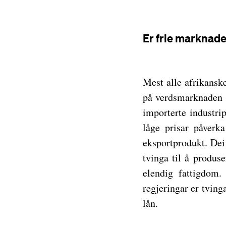
Er frie marknad
Mest alle afrikansk
på verdsmarknaden f
importerte industri
låge prisar påverk
eksportprodukt. Dei 
tvinga til å produs
elendig fattigdom.
regjeringar er tving
lån.