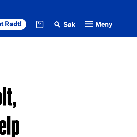
t Rødt!
Meny
Søk
lt,
elp