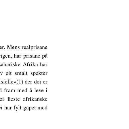
er. Mens realprisane
igen, har prisane på
sahariske Afrika har
v eit smalt spekter
sfelle»(1) der dei er
ld fram med å leve i
i fleste afrikanske
ei har fylt gapet med