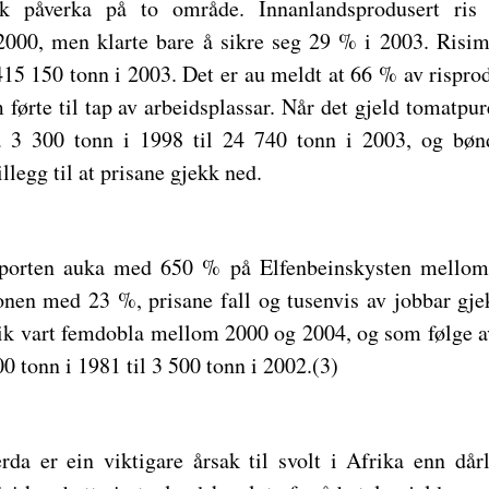
k påverka på to område. Innanlandsprodusert ri
000, men klarte bare å sikre seg 29 % i 2003. Risim
 415 150 tonn i 2003. Det er au meldt at 66 % av rispr
førte til tap av arbeidsplassar. Når det gjeld tomatpu
3 300 tonn i 1998 til 24 740 tonn i 2003, og bøn
legg til at prisane gjekk ned.
mporten auka med 650 % på Elfenbeinskysten mellom
nen med 23 %, prisane fall og tusenvis av jobbar gje
k vart femdobla mellom 2000 og 2004, og som følge av
0 tonn i 1981 til 3 500 tonn i 2002.(3)
rda er ein viktigare årsak til svolt i Afrika enn dårl