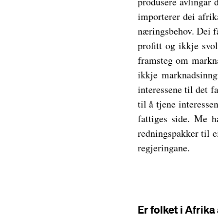
produsere avlingar d
importerer dei afri
næringsbehov. Dei få
profitt og ikkje sv
framsteg om marknad
ikkje marknadsinngr
interessene til det f
til å tjene interesse
fattiges side. Me h
redningspakker til e
regjeringane.
Er folket i Afrik