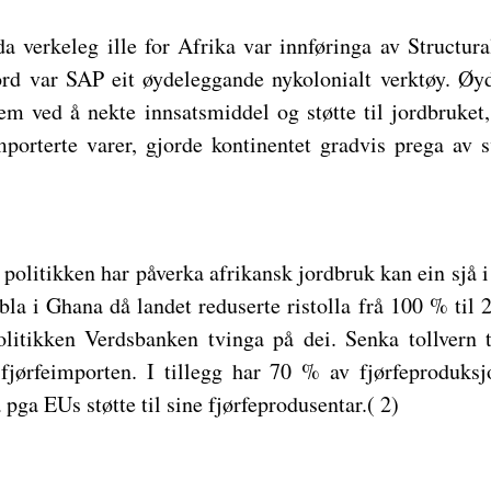
a verkeleg ille for Afrika var innføringa av Structur
rd var SAP eit øydeleggande nykolonialt verktøy. Øyd
m ved å nekte innsatsmiddel og støtte til jordbruket,
orterte varer, gjorde kontinentet gradvis prega av 
 politikken har påverka afrikansk jordbruk kan ein sjå
bla i Ghana då landet reduserte ristolla frå 100 % til 
politikken Verdsbanken tvinga på dei. Senka tollver
jørfeimporten. I tillegg har 70 % av fjørfeproduksj
a pga EUs støtte til sine fjørfeprodusentar.( 2)