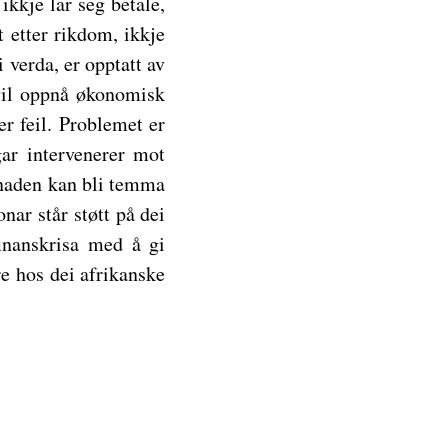
ikkje lar seg betale,
 etter rikdom, ikkje
 verda, er opptatt av
 vil oppnå økonomisk
r feil. Problemet er
gar intervenerer mot
arknaden kan bli temma
onar står støtt på dei
finanskrisa med å gi
re hos dei afrikanske