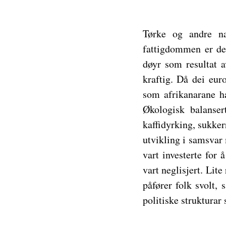
Tørke og andre na
fattigdommen er de
døyr som resultat a
kraftig. Då dei eur
som afrikanarane ha
Økologisk balanser
kaffidyrking, sukke
utvikling i samsvar
vart investerte for 
vart neglisjert. Lit
påfører folk svolt,
politiske strukturar