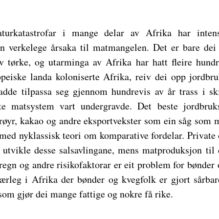
turkatastrofar i mange delar av Afrika har intens
n verkelege årsaka til matmangelen. Det er bare dei 
v tørke, og utarminga av Afrika har hatt fleire hund
opeiske landa koloniserte Afrika, reiv dei opp jordb
dde tilpassa seg gjennom hundrevis av år trass i ski
te matsystem vart undergravde. Det beste jordbruksl
rrøyr, kakao og andre eksportvekster som ein såg som 
 med nyklassisk teori om komparative fordelar. Private 
å utvikle desse salsavlingane, mens matproduksjon til de
e regn og andre risikofaktorar er eit problem for bønder 
 særleg i Afrika der bønder og kvegfolk er gjort sårb
 som gjør dei mange fattige og nokre få rike.