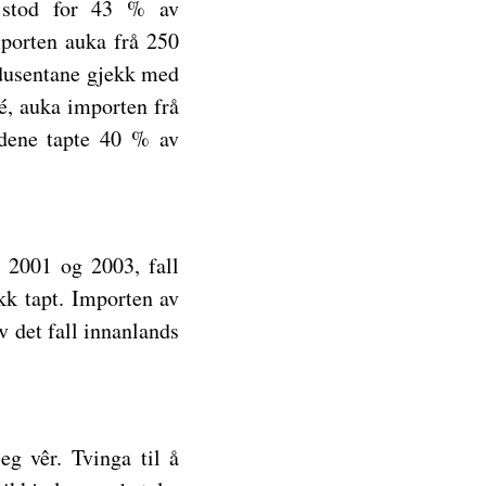
s stod for 43 % av
porten auka frå 250
odusentane gjekk med
ré, auka importen frå
dene tapte 40 % av
 2001 og 2003, fall
kk tapt. Importen av
 det fall innanlands
eg vêr. Tvinga til å