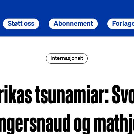
Støtt oss
Abonnement
Forlage
Internasjonalt
rikas tsunamiar: Svo
ngersnaud og mathj