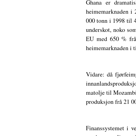
Ghana er dramatis
heimemarknaden i 2
000 tonn i 1998 til
underskot, noko som 
EU med 650 % frå 
heimemarknaden i til
Vidare: då fjørfei
innanlandsproduksjo
matolje til Mozambi
produksjon frå 21 00
Finanssystemet i ve