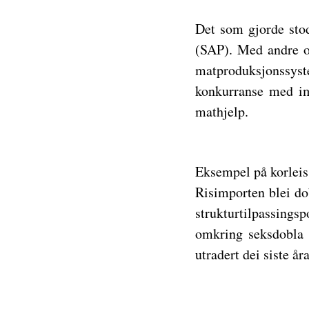
Det som gjorde stod
(SAP). Med andre o
matproduksjonssyste
konkurranse med imp
mathjelp.
Eksempel på korleis
Risimporten blei do
strukturtilpassings
omkring seksdobla f
utradert dei siste år