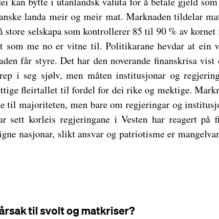
ei kan bytte i utanlandsk valuta for å betale gjeld som 
kanske landa meir og meir mat. Marknaden tildelar mat
 store selskapa som kontrollerer 85 til 90 % av kornet i
olt som me no er vitne til. Politikarane hevdar at ein
en får styre. Det har den noverande finanskrisa vist e
ep i seg sjølv, men måten institusjonar og regjerin
attige fleirtallet til fordel for dei rike og mektige. M
ne til majoriteten, men bare om regjeringar og institusj
ar sett korleis regjeringane i Vesten har reagert på 
igne nasjonar, slikt ansvar og patriotisme er mangelva
a årsak til svolt og matkriser?