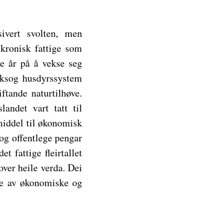
ivert svolten, men
kronisk fattige som
re år på å vekse seg
ruksog husdyrssystem
ftande naturtilhøve.
andet vart tatt til
middel til økonomisk
og offentlege pengar
t fattige fleirtallet
over heile verda. Dei
are av økonomiske og