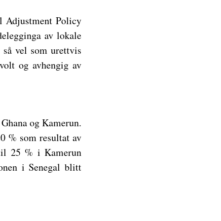
al Adjustment Policy
elegginga av lokale
 så vel som urettvis
svolt og avhengig av
 i Ghana og Kamerun.
20 % som resultat av
n til 25 % i Kamerun
onen i Senegal blitt