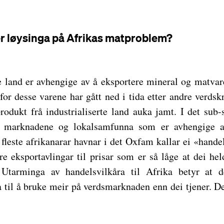
er løysinga på Afrikas matproblem?
e land er avhengige av å eksportere mineral og matvar
or desse varene har gått ned i tida etter andre verdskr
produkt frå industrialiserte land auka jamt. I det sub-
a marknadene og lokalsamfunna som er avhengige a
fleste afrikanarar havnar i det Oxfam kallar ei «handel
ere eksportavlingar til prisar som er så låge at dei he
 Utarminga av handelsvilkåra til Afrika betyr at de
a til å bruke meir på verdsmarknaden enn dei tjener. D