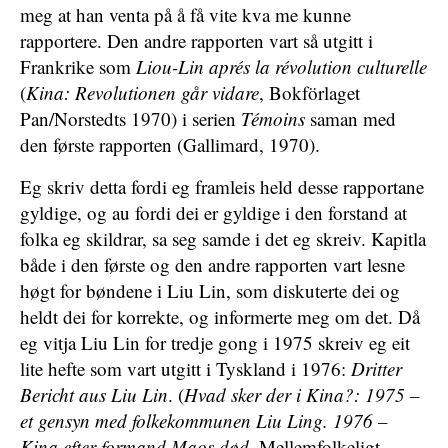
meg at han venta på å få vite kva me kunne
rapportere. Den andre rapporten vart så utgitt i
Frankrike som
Liou-Lin aprés la révolution culturelle
(
Kina: Revolutionen går vidare
, Bokförlaget
Pan/Norstedts 1970) i serien
Témoins
saman med
den første rapporten (Gallimard, 1970).
Eg skriv detta fordi eg framleis held desse rapportane
gyldige, og au fordi dei er gyldige i den forstand at
folka eg skildrar, sa seg samde i det eg skreiv. Kapitla
både i den første og den andre rapporten vart lesne
høgt for bøndene i Liu Lin, som diskuterte dei og
heldt dei for korrekte, og informerte meg om det. Då
eg vitja Liu Lin for tredje gong i 1975 skreiv eg eit
lite hefte som vart utgitt i Tyskland i 1976:
Dritter
Bericht aus Liu Lin
. (
Hvad sker der i Kina?: 1975 –
et gensyn med folkekommunen Liu Ling. 1976 –
Kina efter formand Maos død
, Mellemfolkeligt