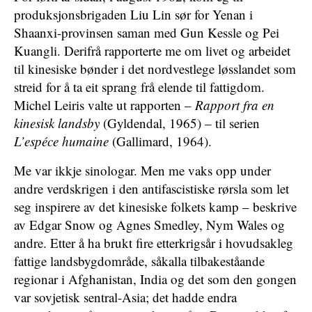
produksjonsbrigaden Liu Lin sør for Yenan i
Shaanxi-provinsen saman med Gun Kessle og Pei
Kuangli. Derifrå rapporterte me om livet og arbeidet
til kinesiske bønder i det nordvestlege løsslandet som
streid for å ta eit sprang frå elende til fattigdom.
Michel Leiris valte ut rapporten –
Rapport fra en
kinesisk landsby
(Gyldendal, 1965) – til serien
L’espéce humaine
(Gallimard, 1964).
Me var ikkje sinologar. Men me vaks opp under
andre verdskrigen i den antifascistiske rørsla som let
seg inspirere av det kinesiske folkets kamp – beskrive
av Edgar Snow og Agnes Smedley, Nym Wales og
andre. Etter å ha brukt fire etterkrigsår i hovudsakleg
fattige landsbygdområde, såkalla tilbakeståande
regionar i Afghanistan, India og det som den gongen
var sovjetisk sentral-Asia; det hadde endra