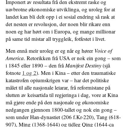
Imponert av resultata frå den ekstremt raske og
uavbrotne økonomiske utviklinga, og uroleg for at
landet kan bli delt opp i ei sosial endring så rask at
det nesten er revolusjon, der noen blir rikare enn
noen eg har hørt om i Europa, og mange millionar
på same tid mistar all tryggleik, fotfestet i livet.
Men ennå meir uroleg er eg når eg hører
Voice of
America
. Retorikken frå USA er nok ein gong – som
i 1845 eller 1890 – den frå
Manifest Destiny
(sjå
fotnote
1 og 2
). Men i Kina – etter den traumatiske
katastrofen opiumskrigen var – har det politiske
målet til alle nasjonale leiarar, frå reformistane på
slutten av keisartida til regjeringa i dag, vore at Kina
må gjøre ende på den nasjonale og økonomiske
nedgangen gjennom 1800-tallet og nok ein gong –
som under Han-dynastiet (206 f.Kr-220), Tang (618-
907), Ming (1368-1644) og tidleg Qing (1644-ca