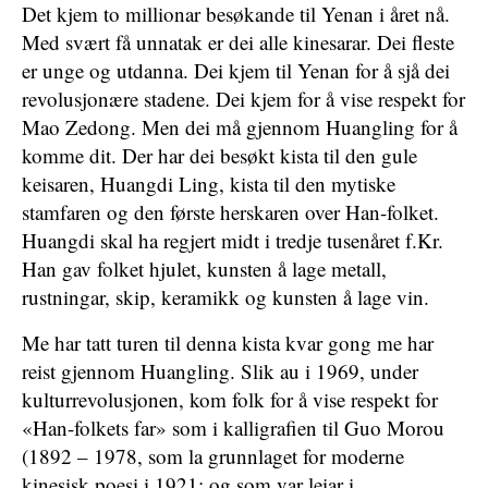
Det kjem to millionar besøkande til Yenan i året nå.
Med svært få unnatak er dei alle kinesarar. Dei fleste
er unge og utdanna. Dei kjem til Yenan for å sjå dei
revolusjonære stadene. Dei kjem for å vise respekt for
Mao Zedong. Men dei må gjennom Huangling for å
komme dit. Der har dei besøkt kista til den gule
keisaren, Huangdi Ling, kista til den mytiske
stamfaren og den første herskaren over Han-folket.
Huangdi skal ha regjert midt i tredje tusenåret f.Kr.
Han gav folket hjulet, kunsten å lage metall,
rustningar, skip, keramikk og kunsten å lage vin.
Me har tatt turen til denna kista kvar gong me har
reist gjennom Huangling. Slik au i 1969, under
kulturrevolusjonen, kom folk for å vise respekt for
«Han-folkets far» som i kalligrafien til Guo Morou
(1892 – 1978, som la grunnlaget for moderne
kinesisk poesi i 1921; og som var leiar i