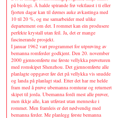
på biologi. Å halde spirande frø vektlaust i ti eller
fjorten dagar kan til dømes auke avkastinga med
10 til 20 %, og me samarbeider med ulike
departement om det. I rommet kan ein produsere
perfekte krystall utan feil. Ja, det er mange
fascinerande prosjekt.
I januar 1962 vart programmet for utprøving av
bemanna romferder godkjent. Den 20. november
2000 gjennomførte me første vellykka prøveturen
med romskipet Shenzhou. Det gjennomførte alle
planlagte oppgaver før det på vellykka vis snudde
og landa på planlagt stad. Etter det har me helde
fram med å prøve ubemanna romturar og returnert
skipet til jorda. Ubemanna fordi mest alle prøver,
men ikkje alle, kan utførast utan menneske i
rommet. Men framleis er det nødvendig med
bemanna ferder. Me planlegg første bemanna