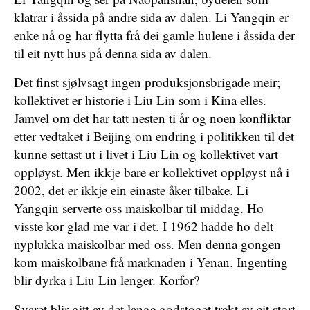
klatrar i åssida på andre sida av dalen. Li Yangqin er
enke nå og har flytta frå dei gamle hulene i åssida der
til eit nytt hus på denna sida av dalen.
Det finst sjølvsagt ingen produksjonsbrigade meir;
kollektivet er historie i Liu Lin som i Kina elles.
Jamvel om det har tatt nesten ti år og noen konfliktar
etter vedtaket i Beijing om endring i politikken til det
kunne settast ut i livet i Liu Lin og kollektivet vart
oppløyst. Men ikkje bare er kollektivet oppløyst nå i
2002, det er ikkje ein einaste åker tilbake. Li
Yangqin serverte oss maiskolbar til middag. Ho
visste kor glad me var i det. I 1962 hadde ho delt
nyplukka maiskolbar med oss. Men denna gongen
kom maiskolbane frå marknaden i Yenan. Ingenting
blir dyrka i Liu Lin lenger. Korfor?
Svaret blir gitt av det lange godstoget trekt av eit stort