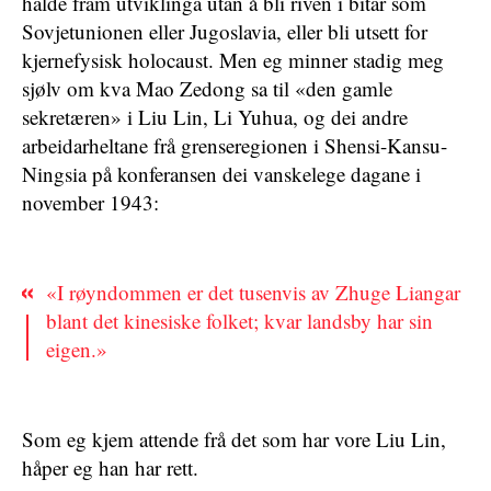
halde fram utviklinga utan å bli riven i bitar som
Sovjetunionen eller Jugoslavia, eller bli utsett for
kjernefysisk holocaust. Men eg minner stadig meg
sjølv om kva Mao Zedong sa til «den gamle
sekretæren» i Liu Lin, Li Yuhua, og dei andre
arbeidarheltane frå grenseregionen i Shensi-Kansu-
Ningsia på konferansen dei vanskelege dagane i
november 1943:
«I røyndommen er det tusenvis av Zhuge Liangar
blant det kinesiske folket; kvar landsby har sin
eigen.»
Som eg kjem attende frå det som har vore Liu Lin,
håper eg han har rett.