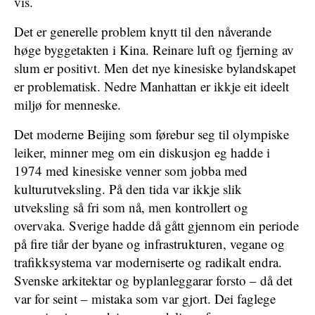
vis.
Det er generelle problem knytt til den nåverande
høge byggetakten i Kina. Reinare luft og fjerning av
slum er positivt. Men det nye kinesiske bylandskapet
er problematisk. Nedre Manhattan er ikkje eit ideelt
miljø for menneske.
Det moderne Beijing som førebur seg til olympiske
leiker, minner meg om ein diskusjon eg hadde i
1974 med kinesiske venner som jobba med
kulturutveksling. På den tida var ikkje slik
utveksling så fri som nå, men kontrollert og
overvaka. Sverige hadde då gått gjennom ein periode
på fire tiår der byane og infrastrukturen, vegane og
trafikksystema var moderniserte og radikalt endra.
Svenske arkitektar og byplanleggarar forsto – då det
var for seint – mistaka som var gjort. Dei faglege