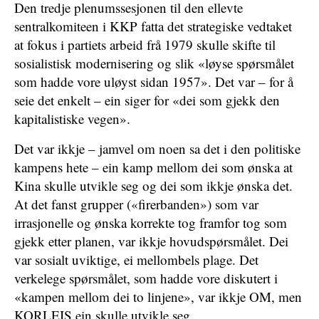
Den tredje plenumssesjonen til den ellevte
sentralkomiteen i KKP fatta det strategiske vedtaket
at fokus i partiets arbeid frå 1979 skulle skifte til
sosialistisk modernisering og slik «løyse spørsmålet
som hadde vore uløyst sidan 1957». Det var – for å
seie det enkelt – ein siger for «dei som gjekk den
kapitalistiske vegen».
Det var ikkje – jamvel om noen sa det i den politiske
kampens hete – ein kamp mellom dei som ønska at
Kina skulle utvikle seg og dei som ikkje ønska det.
At det fanst grupper («firerbanden») som var
irrasjonelle og ønska korrekte tog framfor tog som
gjekk etter planen, var ikkje hovudspørsmålet. Dei
var sosialt uviktige, ei mellombels plage. Det
verkelege spørsmålet, som hadde vore diskutert i
«kampen mellom dei to linjene», var ikkje OM, men
KORLEIS ein skulle utvikle seg.