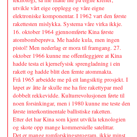
utvikle vårt eige opplegg og våre eigne
elektroniske komponentar. I 1962 vart den første
rakettesten mislykka. Systema våre virka ikkje.
16. oktober 1964 gjennomførte Kina første
atombombeprøva. Me hadde kula, men ingen
pistol! Men nederlag er mora til framgang. 27.
oktober 1966 kunne me offentleggjøre at Kina
hadde testa ei kjernefysisk sprengladning i ein
rakett og hadde blitt den femte atommakta.
Frå 1965 arbeidde me på eit langsiktig prosjekt. I
løpet av åtte år skulle me ha fire rakettypar med
dobbelt rekkevidde. Kulturrevolusjonen førte til
noen forsinkingar, men i 1980 kunne me teste den
første interkontinentale ballistiske raketten.
Etter det har Kina som kjent utvikla teknologien
og skote opp mange kommersielle satelittar.
Det er mange romforskingsprogram, ikkje minst