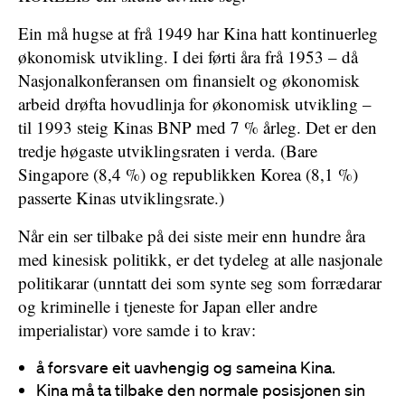
Ein må hugse at frå 1949 har Kina hatt kontinuerleg
økonomisk utvikling. I dei førti åra frå 1953 – då
Nasjonalkonferansen om finansielt og økonomisk
arbeid drøfta hovudlinja for økonomisk utvikling –
til 1993 steig Kinas BNP med 7 % årleg. Det er den
tredje høgaste utviklingsraten i verda. (Bare
Singapore (8,4 %) og republikken Korea (8,1 %)
passerte Kinas utviklingsrate.)
Når ein ser tilbake på dei siste meir enn hundre åra
med kinesisk politikk, er det tydeleg at alle nasjonale
politikarar (unntatt dei som synte seg som forrædarar
og kriminelle i tjeneste for Japan eller andre
imperialistar) vore samde i to krav:
å forsvare eit uavhengig og sameina Kina.
Kina må ta tilbake den normale posisjonen sin