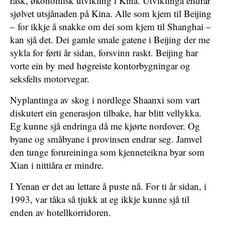
rask, økonomisk utvikling i Kina. Utviklinga endrar
sjølvet utsjånaden på Kina. Alle som kjem til Beijing
– for ikkje å snakke om dei som kjem til Shanghai –
kan sjå det. Dei gamle smale gatene i Beijing der me
sykla for førti år sidan, forsvinn raskt. Beijing har
vorte ein by med høgreiste kontorbygningar og
seksfelts motorvegar.
Nyplantinga av skog i nordlege Shaanxi som vart
diskutert ein generasjon tilbake, har blitt vellykka.
Eg kunne sjå endringa då me kjørte nordover. Og
byane og småbyane i provinsen endrar seg. Jamvel
den tunge forureininga som kjenneteikna byar som
Xian i nittiåra er mindre.
I Yenan er det au lettare å puste nå. For ti år sidan, i
1993, var tåka så tjukk at eg ikkje kunne sjå til
enden av hotellkorridoren.