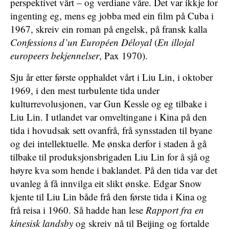
perspektivet vårt – og verdiane våre. Det var ikkje for
ingenting eg, mens eg jobba med ein film på Cuba i
1967, skreiv ein roman på engelsk, på fransk kalla
Confessions d’un Européen Déloyal
(
En illojal
europeers bekjennelser
, Pax 1970).
Sju år etter første opphaldet vårt i Liu Lin, i oktober
1969, i den mest turbulente tida under
kulturrevolusjonen, var Gun Kessle og eg tilbake i
Liu Lin. I utlandet var omveltingane i Kina på den
tida i hovudsak sett ovanfrå, frå synsstaden til byane
og dei intellektuelle. Me ønska derfor i staden å gå
tilbake til produksjonsbrigaden Liu Lin for å sjå og
høyre kva som hende i baklandet. På den tida var det
uvanleg å få innvilga eit slikt ønske. Edgar Snow
kjente til Liu Lin både frå den første tida i Kina og
frå reisa i 1960. Så hadde han lese
Rapport fra en
kinesisk landsby
og skreiv nå til Beijing og fortalde