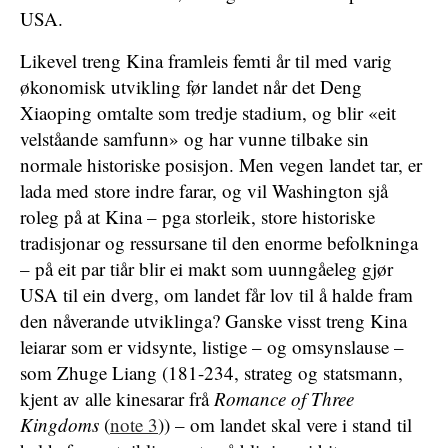
USA.
Likevel treng Kina framleis femti år til med varig
økonomisk utvikling før landet når det Deng
Xiaoping omtalte som tredje stadium, og blir «eit
velståande samfunn» og har vunne tilbake sin
normale historiske posisjon. Men vegen landet tar, er
lada med store indre farar, og vil Washington sjå
roleg på at Kina – pga storleik, store historiske
tradisjonar og ressursane til den enorme befolkninga
– på eit par tiår blir ei makt som uunngåeleg gjør
USA til ein dverg, om landet får lov til å halde fram
den nåverande utviklinga? Ganske visst treng Kina
leiarar som er vidsynte, listige – og omsynslause –
som Zhuge Liang (181-234, strateg og statsmann,
kjent av alle kinesarar frå
Romance of Three
Kingdoms
(
note 3
)) – om landet skal vere i stand til