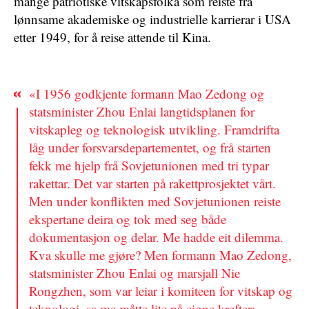
mange patriotiske vitskapsfolka som reiste frå
lønnsame akademiske og industrielle karrierar i USA
etter 1949, for å reise attende til Kina.
«I 1956 godkjente formann Mao Zedong og
statsminister Zhou Enlai langtidsplanen for
vitskapleg og teknologisk utvikling. Framdrifta
låg under forsvarsdepartementet, og frå starten
fekk me hjelp frå Sovjetunionen med tri typar
rakettar. Det var starten på rakettprosjektet vårt.
Men under konflikten med Sovjetunionen reiste
ekspertane deira og tok med seg både
dokumentasjon og delar. Me hadde eit dilemma.
Kva skulle me gjøre? Men formann Mao Zedong,
statsminister Zhou Enlai og marsjall Nie
Rongzhen, som var leiar i komiteen for vitskap og
teknologi, sa me måtte lite på eigne krefter;