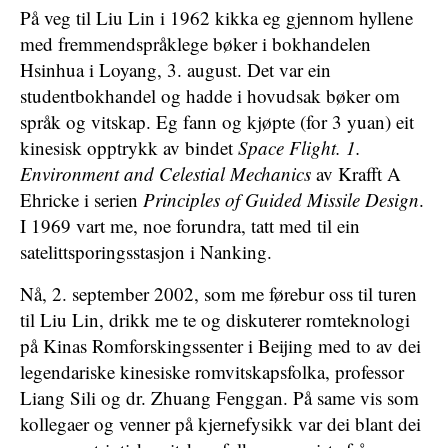
På veg til Liu Lin i 1962 kikka eg gjennom hyllene
med fremmendspråklege bøker i bokhandelen
Hsinhua i Loyang, 3. august. Det var ein
studentbokhandel og hadde i hovudsak bøker om
språk og vitskap. Eg fann og kjøpte (for 3 yuan) eit
kinesisk opptrykk av bindet
Space Flight. 1.
Environment and Celestial Mechanics
av Krafft A
Ehricke i serien
Principles of Guided Missile Design
.
I 1969 vart me, noe forundra, tatt med til ein
satelittsporingsstasjon i Nanking.
Nå, 2. september 2002, som me førebur oss til turen
til Liu Lin, drikk me te og diskuterer romteknologi
på Kinas Romforskingssenter i Beijing med to av dei
legendariske kinesiske romvitskapsfolka, professor
Liang Sili og dr. Zhuang Fenggan. På same vis som
kollegaer og venner på kjernefysikk var dei blant dei