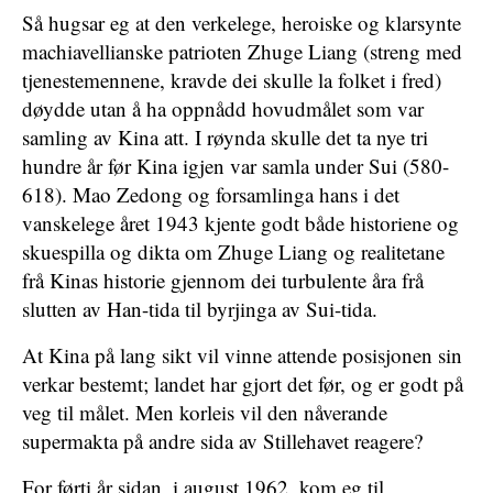
Så hugsar eg at den verkelege, heroiske og klarsynte
machiavellianske patrioten Zhuge Liang (streng med
tjenestemennene, kravde dei skulle la folket i fred)
døydde utan å ha oppnådd hovudmålet som var
samling av Kina att. I røynda skulle det ta nye tri
hundre år før Kina igjen var samla under Sui (580-
618). Mao Zedong og forsamlinga hans i det
vanskelege året 1943 kjente godt både historiene og
skuespilla og dikta om Zhuge Liang og realitetane
frå Kinas historie gjennom dei turbulente åra frå
slutten av Han-tida til byrjinga av Sui-tida.
At Kina på lang sikt vil vinne attende posisjonen sin
verkar bestemt; landet har gjort det før, og er godt på
veg til målet. Men korleis vil den nåverande
supermakta på andre sida av Stillehavet reagere?
For førti år sidan, i august 1962, kom eg til