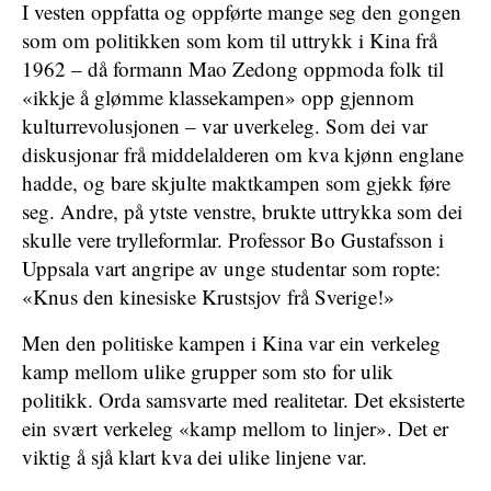
I vesten oppfatta og oppførte mange seg den gongen
som om politikken som kom til uttrykk i Kina frå
1962 – då formann Mao Zedong oppmoda folk til
«ikkje å glømme klassekampen» opp gjennom
kulturrevolusjonen – var uverkeleg. Som dei var
diskusjonar frå middelalderen om kva kjønn englane
hadde, og bare skjulte maktkampen som gjekk føre
seg. Andre, på ytste venstre, brukte uttrykka som dei
skulle vere trylleformlar. Professor Bo Gustafsson i
Uppsala vart angripe av unge studentar som ropte:
«Knus den kinesiske Krustsjov frå Sverige!»
Men den politiske kampen i Kina var ein verkeleg
kamp mellom ulike grupper som sto for ulik
politikk. Orda samsvarte med realitetar. Det eksisterte
ein svært verkeleg «kamp mellom to linjer». Det er
viktig å sjå klart kva dei ulike linjene var.