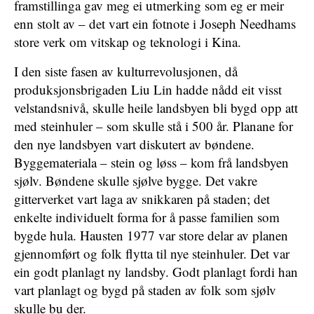
framstillinga gav meg ei utmerking som eg er meir
enn stolt av – det vart ein fotnote i Joseph Needhams
store verk om vitskap og teknologi i Kina.
I den siste fasen av kulturrevolusjonen, då
produksjonsbrigaden Liu Lin hadde nådd eit visst
velstandsnivå, skulle heile landsbyen bli bygd opp att
med steinhuler – som skulle stå i 500 år. Planane for
den nye landsbyen vart diskutert av bøndene.
Byggemateriala – stein og løss – kom frå landsbyen
sjølv. Bøndene skulle sjølve bygge. Det vakre
gitterverket vart laga av snikkaren på staden; det
enkelte individuelt forma for å passe familien som
bygde hula. Hausten 1977 var store delar av planen
gjennomført og folk flytta til nye steinhuler. Det var
ein godt planlagt ny landsby. Godt planlagt fordi han
vart planlagt og bygd på staden av folk som sjølv
skulle bu der.