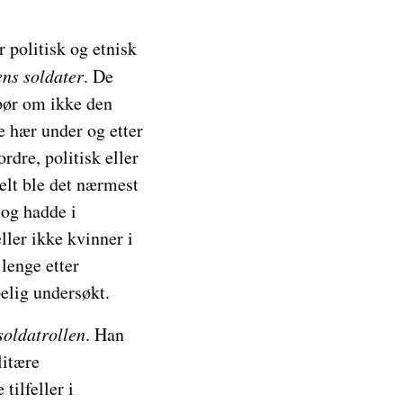
 politisk og etnisk
ens soldater
. De
spør om ikke den
e hær under og etter
rdre, politisk eller
ielt ble det nærmest
 og hadde i
ler ikke kvinner i
lenge etter
elig undersøkt.
oldatrollen
. Han
litære
tilfeller i