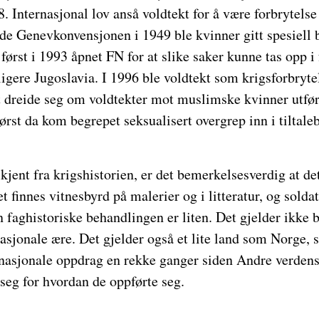
8. Internasjonal lov anså voldtekt for å være forbryte
rde Genevkonvensjonen i 1949 ble kvinner gitt spesiell 
 først i 1993 åpnet FN for at slike saker kunne tas opp 
ligere Jugoslavia. I 1996 ble voldtekt som krigsforbryt
dreide seg om voldtekter mot muslimske kvinner utført
Først da kom begrepet seksualisert overgrep inn i tiltale
kjent fra krigshistorien, er det bemerkelsesverdig at det
et finnes vitnesbyrd på malerier og i litteratur, og solda
 faghistoriske behandlingen er liten. Det gjelder ikke 
sjonale ære. Det gjelder også et lite land som Norge, s
rnasjonale oppdrag en rekke ganger siden Andre verdens
 seg for hvordan de oppførte seg.