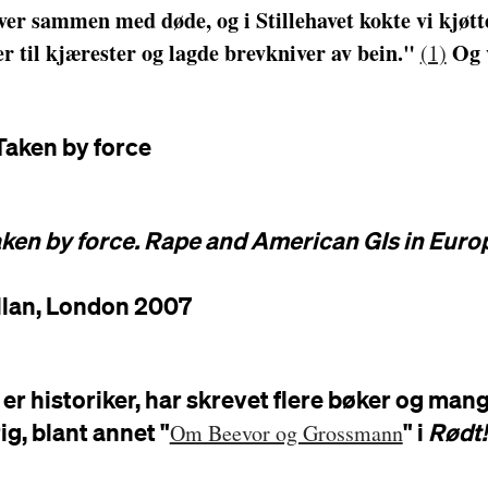
ver sammen med døde, og i Stillehavet kokte vi kjøtt
er til kjærester og lagde brevkniver av bein."
Og v
(1)
ken by force. Rape and American GIs in Euro
lan, London 2007
d
er historiker, har skrevet flere bøker og man
g, blant annet "
" i
Rødt!
Om Beevor og Grossmann