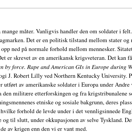
 mange måter. Vanligvis handler den om soldater i felt
agmarken. Det er en politisk tilstand mellom stater og
r opp ned på normale forhold mellom mennesker. Sitatet
Det er skrevet av en amerikansk krigsveteran. Det kan f
n by force. Rape and American GIs in Europe during W
logi J. Robert Lilly ved Northern Kentucky University. P
ter utført av amerikanske soldater i Europa under Andre 
a den militære etterforskingen og fra krigstribunalene
ningsmennenes etniske og sosiale bakgrunn, deres plass 
hvilke forhold de levde under i det vennligsinnede Eng
ke og til slutt, under okkupasjonen av selve Tyskland. D
ide av krigen enn den vi er vant med.