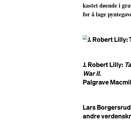
kastet døende i gra
for å lage pyntegav
J. Robert Lilly:
Ta
War II.
Palgrave Macmil
Lars Borgersru
andre verdenskri