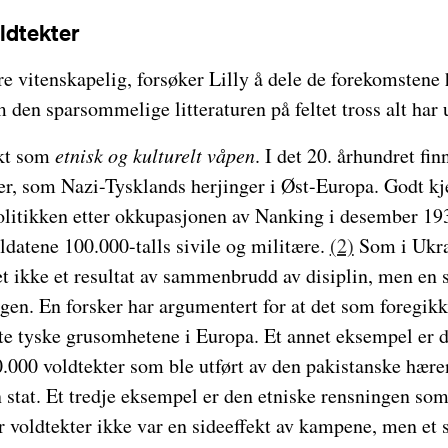
ldtekter
e vitenskapelig, forsøker Lilly å dele de forekomstene h
 den sparsommelige litteraturen på feltet tross alt har u
ekt som
etnisk og kulturelt våpen
. I det 20. århundret fi
er, som Nazi-Tysklands herjinger i Øst-Europa. Godt kj
olitikken etter okkupasjonen av Nanking i desember 193
ldatene 100.000-talls sivile og militære.
(2)
Som i Ukra
t ikke et resultat av sammenbrudd av disiplin, men en 
gen. En forsker har argumentert for at det som foregikk
te tyske grusomhetene i Europa. Et annet eksempel er d
0.000 voldtekter som ble utført av den pakistanske hære
 stat. Et tredje eksempel er den etniske rensningen so
r voldtekter ikke var en sideeffekt av kampene, men et s