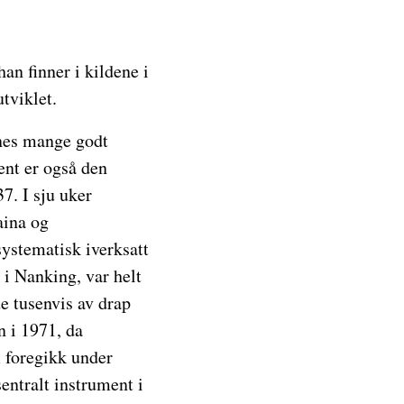
an finner i kildene i
tviklet.
nnes mange godt
ent er også den
7. I sju uker
ina og
systematisk iverksatt
 i Nanking, var helt
e tusenvis av drap
n i 1971, da
m foregikk under
entralt instrument i