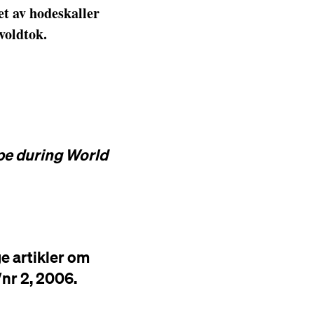
et av hodeskaller
oldtok.
pe during World
ge artikler om
nr 2, 2006.