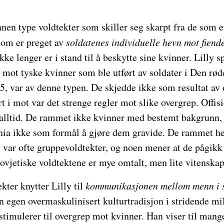
nen type voldtekter som skiller seg skarpt fra de som er
som er preget av
soldatenes individuelle hevn mot fiend
kke lenger er i stand til å beskytte sine kvinner. Lilly 
 mot tyske kvinner som ble utført av soldater i Den rød
5, var av denne typen. De skjedde ikke som resultat av o
rt i mot var det strenge regler mot slike overgrep. Offis
 alltid. De rammet ikke kvinner med bestemt bakgrunn,
snia ikke som formål å gjøre dem gravide. De rammet hel
 var ofte gruppevoldtekter, og noen mener at de pågikk 
ovjetiske voldtektene er mye omtalt, men lite vitenskap
kter knytter Lilly til
kommunikasjonen mellom menn i s
n egen overmaskulinisert kulturtradisjon i stridende mi
timulerer til overgrep mot kvinner. Han viser til mange 