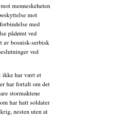
lse mot menneskeheten
beskyttelse mot
i forbindelse med
else pådømt ved
 av bosnisk-serbisk
beslutninger ved
 ikke har vært et
ter har fortalt om det
bare stormaktene
om har hatt soldater
krig, nesten uten at