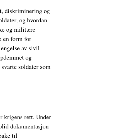
t, diskriminering og
oldater, og hvordan
ke og militære
e en form for
engelse av sivil
 oppdemmet og
t svarte soldater som
r krigens rett. Under
 solid dokumentasjon
bake til