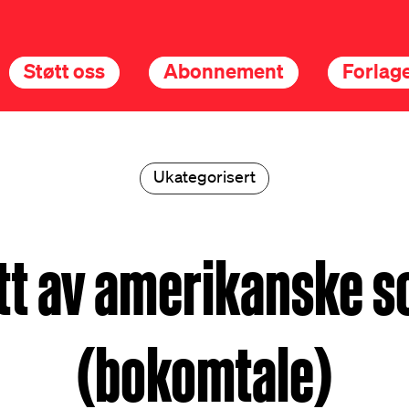
Støtt oss
Abonnement
Forlage
Ukategorisert
tt av amerikanske s
(bokomtale)