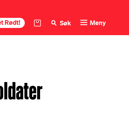
t Rødt!
Meny
Søk
oldater