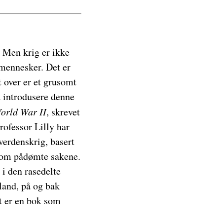
. Men krig er ikke
 mennesker. Det er
 over er et grusomt
å introdusere denne
orld War II
, skrevet
rofessor Lilly har
verdenskrig, basert
 som pådømte sakene.
i den rasedelte
land, på og bak
et er en bok som