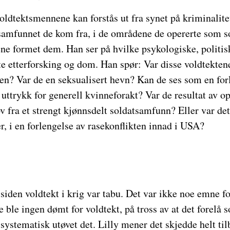
oldtektsmennene kan forstås ut fra synet på kriminalite
t samfunnet de kom fra, i de områdene de opererte som s
ne formet dem. Han ser på hvilke psykologiske, politis
e etterforsking og dom. Han spør: Var disse voldtekten
en? Var de en seksualisert hevn? Kan de ses som en forl
 uttrykk for generell kvinneforakt? Var de resultat av
v fra et strengt kjønnsdelt soldatsamfunn? Eller var de
r, i en forlengelse av rasekonflikten innad i USA?
 siden voldtekt i krig var tabu. Det var ikke noe emne fo
ble ingen dømt for voldtekt, på tross av at det forelå
 systematisk utøvet det. Lilly mener det skjedde helt til