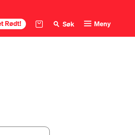
t Rødt!
Meny
Søk