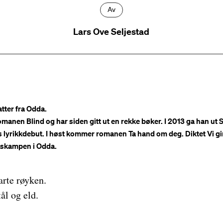
Av
Lars Ove Seljestad
atter fra Odda.
anen Blind og har siden gitt ut en rekke bøker. I 2013 ga han ut S
 lyrikkdebut. I høst kommer romanen Ta hand om deg. Diktet Vi gir 
uskampen i Odda.
arte røyken.
tål og eld.