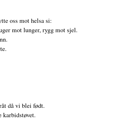
ytte oss mot helsa si:
ger mot lunger, rygg mot sjel.
nn.
te.
åt då vi blei født.
e karbidstøvet.