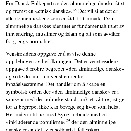
For Dansk Folkeparti er den alminnelige danske først
28
og fremst en «etnisk danske».
Det vil si at det er
alle de menneskene som er født i Danmark. Den
alminnelige danskes identitet er fundamentalt truet av
innvandring, muslimer og islam og alt som avviker
fra gjengs normalitet.
Venstresidens oppgave er å avvise denne
oppdelingen av befolkningen. Det er venstresidens
oppgave å erobre begrepet «den alminnelige danske»
og sette det inn i en venstreorientert
forståelsesramme. Det handler om å skape en
symbolsk orden der «den alminnelige danske» er i
samsvar med det politiske standpunktet vårt og sørge
for at begrepet ikke kan bevege seg hvor som helst.
Her må vi i likhet med Syriza arbeide med en
29
«inkluderende populisme»
der den alminnelige
danske er en del av et solidarisk fellesskap.