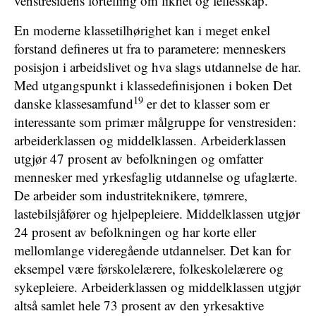
venstresidens fortelling om likhet og fellesskap.
En moderne klassetilhørighet kan i meget enkel
forstand defineres ut fra to parametere: menneskers
posisjon i arbeidslivet og hva slags utdannelse de har.
Med utgangspunkt i klassedefinisjonen i boken Det
19
danske klassesamfund
er det to klasser som er
interessante som primær målgruppe for venstresiden:
arbeiderklassen og middelklassen. Arbeiderklassen
utgjør 47 prosent av befolkningen og omfatter
mennesker med yrkesfaglig utdannelse og ufaglærte.
De arbeider som industriteknikere, tømrere,
lastebilsjåfører og hjelpepleiere. Middelklassen utgjør
24 prosent av befolkningen og har korte eller
mellomlange videregående utdannelser. Det kan for
eksempel være førskolelærere, folkeskolelærere og
sykepleiere. Arbeiderklassen og middelklassen utgjør
altså samlet hele 73 prosent av den yrkesaktive