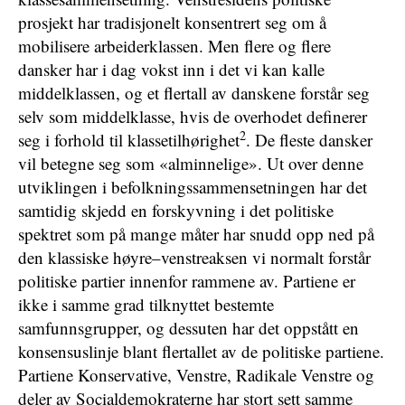
prosjekt har tradisjonelt konsentrert seg om å
mobilisere arbeiderklassen. Men flere og flere
dansker har i dag vokst inn i det vi kan kalle
middelklassen, og et flertall av danskene forstår seg
selv som middelklasse, hvis de overhodet definerer
2
seg i forhold til klassetilhørighet
. De fleste dansker
vil betegne seg som «alminnelige». Ut over denne
utviklingen i befolkningssammensetningen har det
samtidig skjedd en forskyvning i det politiske
spektret som på mange måter har snudd opp ned på
den klassiske høyre–venstreaksen vi normalt forstår
politiske partier innenfor rammene av. Partiene er
ikke i samme grad tilknyttet bestemte
samfunnsgrupper, og dessuten har det oppstått en
konsensuslinje blant flertallet av de politiske partiene.
Partiene Konservative, Venstre, Radikale Venstre og
deler av Socialdemokraterne har stort sett samme