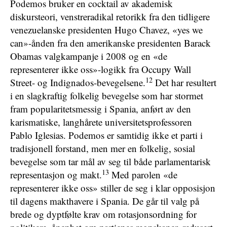
Podemos bruker en cocktail av akademisk
diskursteori, venstreradikal retorikk fra den tidligere
venezuelanske presidenten Hugo Chavez, «yes we
can»-ånden fra den amerikanske presidenten Barack
Obamas valgkampanje i 2008 og en «de
representerer ikke oss»-logikk fra Occupy Wall
12
Street- og Indignados-bevegelsene.
Det har resultert
i en slagkraftig folkelig bevegelse som har stormet
fram popularitetsmessig i Spania, anført av den
karismatiske, langhårete universitetsprofessoren
Pablo Iglesias. Podemos er samtidig ikke et parti i
tradisjonell forstand, men mer en folkelig, sosial
bevegelse som tar mål av seg til både parlamentarisk
13
representasjon og makt.
Med parolen «de
representerer ikke oss» stiller de seg i klar opposisjon
til dagens makthavere i Spania. De går til valg på
brede og dyptfølte krav om rotasjonsordning for