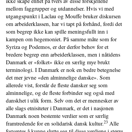
ikke skape enhet på tvers av disse forskjellene
mellom faggrupper og utdannelser. Hvis vi med
utgangspunkt i Laclau og Mouffe bruker diskursen
om arbeiderklassen, har vi tapt på forhånd, fordi det
som begrep ikke kan spille meningsfullt inn i
kampen om hegemoniet. På samme måte som for
Syriza og Podemos, er der derfor behov for et
bredere begrep enn arbeiderklassen, men i nåtidens
Danmark er «folket» ikke en særlig mye brukt
terminologi. I Danmark er nok en bedre betegnelse
det mer jevne «den alminnelige danske». Som
allerede vist, forstår de fleste dansker seg som
alminnelige, og de fleste forbinder seg også med
danskhet i ulik form. Selv om det er mennesker av
alle slags etnisiteter i Danmark, er det i nasjonen
Danmark noen bestemte verdier som er særlig
23
framtredende for en solidarisk dansk kultur.
Alle
forventes å kunne slutte seg til disse verdiene i større