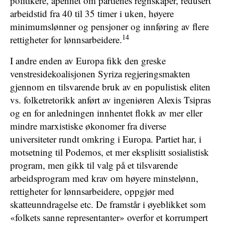
politikere, åpenhet om partienes regnskaper, redusert
arbeidstid fra 40 til 35 timer i uken, høyere
minimumslønner og pensjoner og innføring av flere
14
rettigheter for lønnsarbeidere.
I andre enden av Europa fikk den greske
venstresidekoalisjonen Syriza regjeringsmakten
gjennom en tilsvarende bruk av en populistisk eliten
vs. folketretorikk anført av ingeniøren Alexis Tsipras
og en for anledningen innhentet flokk av mer eller
mindre marxistiske økonomer fra diverse
universiteter rundt omkring i Europa. Partiet har, i
motsetning til Podemos, et mer eksplisitt sosialistisk
program, men gikk til valg på et tilsvarende
arbeidsprogram med krav om høyere minstelønn,
rettigheter for lønnsarbeidere, oppgjør med
skatteunndragelse etc. De framstår i øyeblikket som
«folkets sanne representanter» overfor et korrumpert