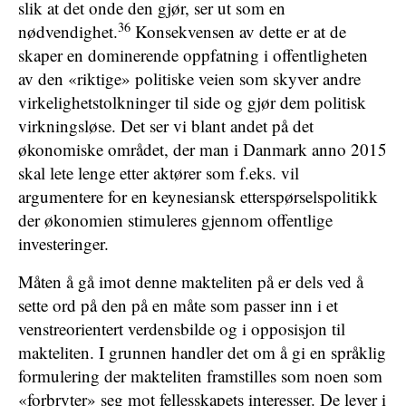
slik at det onde den gjør, ser ut som en
36
nødvendighet.
Konsekvensen av dette er at de
skaper en dominerende oppfatning i offentligheten
av den «riktige» politiske veien som skyver andre
virkelighetstolkninger til side og gjør dem politisk
virkningsløse. Det ser vi blant andet på det
økonomiske området, der man i Danmark anno 2015
skal lete lenge etter aktører som f.eks. vil
argumentere for en keynesiansk etterspørselspolitikk
der økonomien stimuleres gjennom offentlige
investeringer.
Måten å gå imot denne makteliten på er dels ved å
sette ord på den på en måte som passer inn i et
venstreorientert verdensbilde og i opposisjon til
makteliten. I grunnen handler det om å gi en språklig
formulering der makteliten framstilles som noen som
«forbryter» seg mot fellesskapets interesser. De lever i