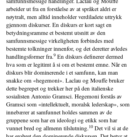
samfunnsmessige handlinger. Laclau og Mouffe
arbeider ut fra en forståelse av at språket aldri er
nøytralt, men alltid inneholder verdiladete uttrykk
gjennom diskurser. En diskurs er kort sagt en
betydningsramme et bestemt utsnitt av den
samfunnsmessige virkeligheten forbindes med
bestemte tolkninger innenfor, og det deretter avledes
9
handlingsformer fra.
En diskurs definerer dermed
hva som er legitimt å si om et bestemt emne. Når en
diskurs blir dominerende i et samfunn, kan man
snakke om «hegemoni». Laclau og Mouffe bruker
dette begrepet og trekker her på den italienske
sosialisten Antonio Gramsci. Hegemoni forstås av
Gramsci som «intellektuelt, moralsk lederskap», som
innebærer at samfunnet holdes sammen av de
gruppene som har en ideologi og etikk som har
10
vunnet bred og allmenn tilslutning.
Det vil si at de
har erobret den dominerende diskursen. Det betyr at