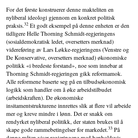
For det første konstruerer denne makteliten en
nyliberal ideologi gjennom en konkret politisk
32
praksis.
Et godt eksempel på denne enheten er den
tidligere Helle Thorning Schmidt-regjeringens
(sosialdemokratisk ledet, oversetters merknad)
videreføring av Lars Løkke-regjeringens (Venstre og
De Konservative, oversetters merknad) økonomiske
politikk «i bredeste forstand», noe som innebar at
Thorning Schmidt-regjeringen gikk reformamok.
Alle reformene baserte seg på en tilbudsøkonomisk
logikk som handler om å øke arbeidstilbudet
(arbeidskraften). De økonomiske
insitamentstrukturene innrettes slik at flere vil arbeide
mer og kreve mindre i lønn. Det er snakk om
rendyrket nyliberal politikk, der staten brukes til å
33
skape gode rammebetingelser for markedet.
På
denne måten viser regjeringene med henholdsvis