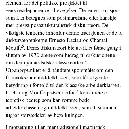
element for det politiske prosjektet til
venstresidepartier og -bevegelser. Det er en posisjon
som kan betegnes som postmarxisme eller kanskje
mer presist poststrukturalistisk diskursteori. De
viktigste tenkerne innenfor denne tradisjonen er de to
diskursteoretikerne Ernesto Laclau og Chantal
5
Mouffe
. Deres diskursteori ble utviklet første gang i
slutten av 1970-årene som bidrag til diskusjonene
6
om den nymarxistiske klasseteorien
.
Utgangspunktet er å håndtere spørsmålet om den
framvoksende middelklassen, som får stigende
betydning i forhold til den klassiske arbeiderklassen.
Laclau og Mouffe prøver derfor å konstruere et
teoretisk begrep som kan romme både
arbeiderklassen og middelklassen, som til sammen
utgjør størstedelen av befolkningen.
I motsetning til en mer tradisjonell marxistisk