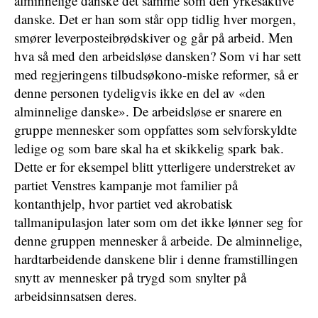
alminnelige danske det samme som den yrkesaktive
danske. Det er han som står opp tidlig hver morgen,
smører leverposteibrødskiver og går på arbeid. Men
hva så med den arbeidsløse dansken? Som vi har sett
med regjeringens tilbudsøkono-miske reformer, så er
denne personen tydeligvis ikke en del av «den
alminnelige danske». De arbeidsløse er snarere en
gruppe mennesker som oppfattes som selvforskyldte
ledige og som bare skal ha et skikkelig spark bak.
Dette er for eksempel blitt ytterligere understreket av
partiet Venstres kampanje mot familier på
kontanthjelp, hvor partiet ved akrobatisk
tallmanipulasjon later som om det ikke lønner seg for
denne gruppen mennesker å arbeide. De alminnelige,
hardtarbeidende danskene blir i denne framstillingen
snytt av mennesker på trygd som snylter på
arbeidsinnsatsen deres.