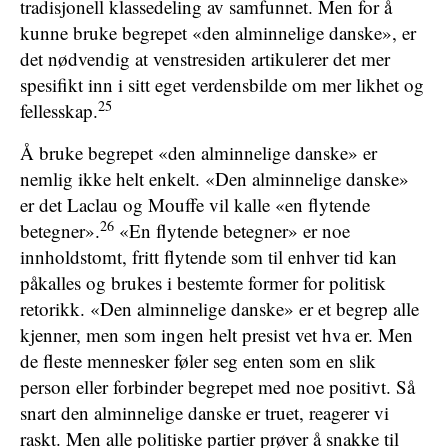
tradisjonell klassedeling av samfunnet. Men for å
kunne bruke begrepet «den alminnelige danske», er
det nødvendig at venstresiden artikulerer det mer
spesifikt inn i sitt eget verdensbilde om mer likhet og
25
fellesskap.
Å bruke begrepet «den alminnelige danske» er
nemlig ikke helt enkelt. «Den alminnelige danske»
er det Laclau og Mouffe vil kalle «en flytende
26
betegner».
«En flytende betegner» er noe
innholdstomt, fritt flytende som til enhver tid kan
påkalles og brukes i bestemte former for politisk
retorikk. «Den alminnelige danske» er et begrep alle
kjenner, men som ingen helt presist vet hva er. Men
de fleste mennesker føler seg enten som en slik
person eller forbinder begrepet med noe positivt. Så
snart den alminnelige danske er truet, reagerer vi
raskt. Men alle politiske partier prøver å snakke til