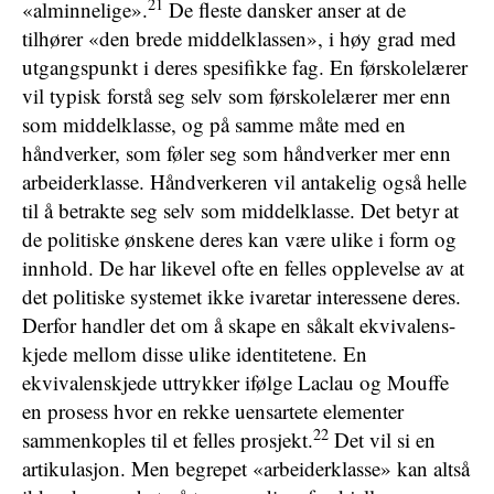
21
«alminnelige».
De fleste dansker anser at de
tilhører «den brede middelklassen», i høy grad med
utgangspunkt i deres spesifikke fag. En førskolelærer
vil typisk forstå seg selv som førskolelærer mer enn
som middelklasse, og på samme måte med en
håndverker, som føler seg som håndverker mer enn
arbeiderklasse. Håndverkeren vil antakelig også helle
til å betrakte seg selv som middelklasse. Det betyr at
de politiske ønskene deres kan være ulike i form og
innhold. De har likevel ofte en felles opplevelse av at
det politiske systemet ikke ivaretar interessene deres.
Derfor handler det om å skape en såkalt ekvivalens-
kjede mellom disse ulike identitetene. En
ekvivalenskjede uttrykker ifølge Laclau og Mouffe
en prosess hvor en rekke uensartete elementer
22
sammenkoples til et felles prosjekt.
Det vil si en
artikulasjon. Men begrepet «arbeiderklasse» kan altså