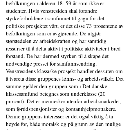
befolkningen i alderen 18–59 år som ikke er
studenter. Hvis venstresiden skal forandre
styrkeforholdene i samfunnet til gagn for det
politiske prosjektet vårt, er det disse 73 prosentene av
befolkningen som er avgjørende. De utgjør
størstedelen av arbeidskraften og har samtidig
ressurser til å delta aktivt i politiske aktiviteter i bred
forstand. De har dermed styrken til å skape det
nødvendige presset for samfunnsendring.
Venstresidens klassiske prosjekt handler dessuten om
å ivareta disse gruppenes lønns- og arbeidsvilkår. Det
samme gjelder den gruppen som i Det danske
klassesamfund betegnes som underklasse (20
prosent). Det er mennesker utenfor arbeidsmarkedet,
som førtidspensjonister og kontanthjelpmottakere.
Denne gruppens interesser er det også viktig å ta
høyde for, både moralsk og på grunn av den mulige