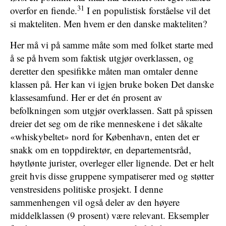
31
overfor en fiende.
I en populistisk forståelse vil det
si makteliten. Men hvem er den danske makteliten?
Her må vi på samme måte som med folket starte med
å se på hvem som faktisk utgjør overklassen, og
deretter den spesifikke måten man omtaler denne
klassen på. Her kan vi igjen bruke boken Det danske
klassesamfund. Her er det én prosent av
befolkningen som utgjør overklassen. Satt på spissen
dreier det seg om de rike menneskene i det såkalte
«whiskybeltet» nord for København, enten det er
snakk om en toppdirektør, en departementsråd,
høytlønte jurister, overleger eller lignende. Det er helt
greit hvis disse gruppene sympatiserer med og støtter
venstresidens politiske prosjekt. I denne
sammenhengen vil også deler av den høyere
middelklassen (9 prosent) være relevant. Eksempler