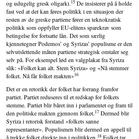
15
og udugelig gresk oligarki.
De insisterer på å holde
fast ved at det kan føres politikk i en situasjon der
resten av de greske partiene fører en teknokratisk
politikk som oppfyller EU-elitens sparekrav som
betingelse for fortsatte lån. Det som særlig
kjennetegner Podemos’ og Syrizas’ populisme er den
selvutslettende måten partiene strategisk omtaler seg
selv på. For eksempel lød en valgplakat fra Syriza
slik: «Folket kan alt. Stem Syriza» og «Nå stemmer
16
folket. Nå får folket makten»
Det er en retorikk der folket har forrang framfor
partiet. Partiet reduseres til et redskap for folkets
stemme. Partiet blir båret inn i parlamentet og fram til
17
den politiske makten gjennom folket.
Dermed blir
Syriza i retorisk forstand «folkets sanne
representanter». Populismen blir dermed en appell til
18
å trekke folket direkte inn i politikken.
Folket tar