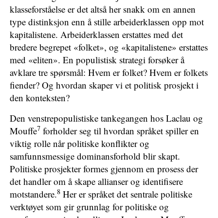
klasseforståelse er det altså her snakk om en annen
type distinksjon enn å stille arbeiderklassen opp mot
kapitalistene. Arbeiderklassen erstattes med det
bredere begrepet «folket», og «kapitalistene» erstattes
med «eliten». En populistisk strategi forsøker å
avklare tre spørsmål: Hvem er folket? Hvem er folkets
fiender? Og hvordan skaper vi et politisk prosjekt i
den konteksten?
Den venstrepopulistiske tankegangen hos Laclau og
7
Mouffe
forholder seg til hvordan språket spiller en
viktig rolle når politiske konflikter og
samfunnsmessige dominansforhold blir skapt.
Politiske prosjekter formes gjennom en prosess der
det handler om å skape allianser og identifisere
8
motstandere.
Her er språket det sentrale politiske
verktøyet som gir grunnlag for politiske og