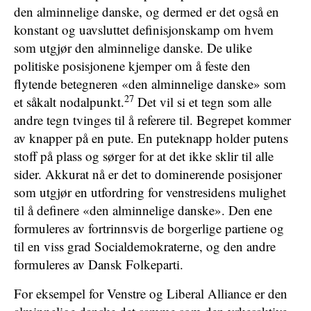
den alminnelige danske, og dermed er det også en
konstant og uavsluttet definisjonskamp om hvem
som utgjør den alminnelige danske. De ulike
politiske posisjonene kjemper om å feste den
flytende betegneren «den alminnelige danske» som
27
et såkalt nodalpunkt.
Det vil si et tegn som alle
andre tegn tvinges til å referere til. Begrepet kommer
av knapper på en pute. En puteknapp holder putens
stoff på plass og sørger for at det ikke sklir til alle
sider. Akkurat nå er det to dominerende posisjoner
som utgjør en utfordring for venstresidens mulighet
til å definere «den alminnelige danske». Den ene
formuleres av fortrinnsvis de borgerlige partiene og
til en viss grad Socialdemokraterne, og den andre
formuleres av Dansk Folkeparti.
For eksempel for Venstre og Liberal Alliance er den