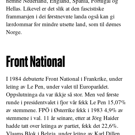
nemne Nederland, England, Spania, Portugal og
Hellas. Likevel er det slik at den fascistiske
frammarsjen i dei førstnevnte landa også kan gi
lærdommar for mindre utsette land, som til dømes
Norge.
Front National
I 1984 debuterte Front National i Frankrike, under
leiing av Le Pen, under valet til Europarådet.
Oppslutninga da var ikkje så stor. Men ved første
runde i presidentvalet i fjor vår fekk Le Pen 15,07%
av stemmene. FPÖ i Østerrike fekk i 1983 4,9% av
stemmene i val. 11 år seinare, etter at Jörg Haider
hadde tatt over leiinga av partiet, fekk det 22,6%.
Vlaams Blok i Belgia, under leiing av Karl Dillen,