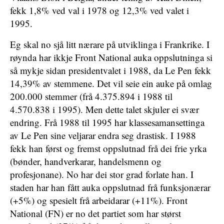
fekk 1,8% ved val i 1978 og 12,3% ved valet i
1995.
Eg skal no sjå litt nærare på utviklinga i Frankrike. I
røynda har ikkje Front National auka oppslutninga si
så mykje sidan presidentvalet i 1988, da Le Pen fekk
14,39% av stemmene. Det vil seie ein auke på omlag
200.000 stemmer (frå 4.375.894 i 1988 til
4.570.838 i 1995). Men dette talet skjuler ei svær
endring. Frå 1988 til 1995 har klassesamansettinga
av Le Pen sine veljarar endra seg drastisk. I 1988
fekk han først og fremst oppslutnad frå dei frie yrka
(bønder, handverkarar, handelsmenn og
profesjonane). No har dei stor grad forlate han. I
staden har han fått auka oppslutnad frå funksjonærar
(+5%) og spesielt frå arbeidarar (+11%). Front
National (FN) er no det partiet som har størst