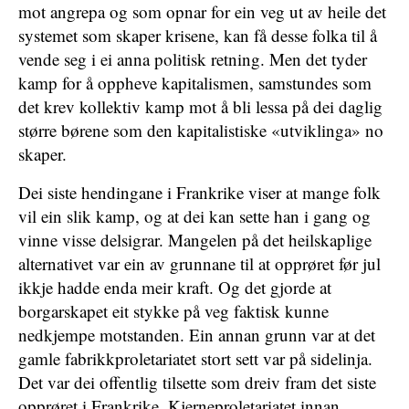
mot angrepa og som opnar for ein veg ut av heile det
systemet som skaper krisene, kan få desse folka til å
vende seg i ei anna politisk retning. Men det tyder
kamp for å oppheve kapitalismen, samstundes som
det krev kollektiv kamp mot å bli lessa på dei daglig
større børene som den kapitalistiske «utviklinga» no
skaper.
Dei siste hendingane i Frankrike viser at mange folk
vil ein slik kamp, og at dei kan sette han i gang og
vinne visse delsigrar. Mangelen på det heilskaplige
alternativet var ein av grunnane til at opprøret før jul
ikkje hadde enda meir kraft. Og det gjorde at
borgarskapet eit stykke på veg faktisk kunne
nedkjempe motstanden. Ein annan grunn var at det
gamle fabrikkproletariatet stort sett var på sidelinja.
Det var dei offentlig tilsette som dreiv fram det siste
opprøret i Frankrike. Kjerneproletariatet innan