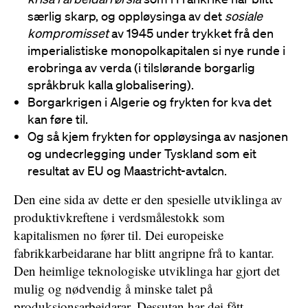
særlig skarp, og oppløysinga av det
sosiale
kompromisset
av 1945 under trykket frå den
imperialistiske monopolkapitalen si nye runde i
erobringa av verda (i tilslørande borgarlig
språkbruk kalla globalisering).
Borgarkrigen i Algerie og frykten for kva det
kan føre til.
Og så kjem frykten for oppløysinga av nasjonen
og undecrlegging under Tyskland som eit
resultat av EU og Maastricht-avtalcn.
Den eine sida av dette er den spesielle utviklinga av
produktivkreftene i verdsmålestokk som
kapitalismen no fører til. Dei europeiske
fabrikkarbeidarane har blitt angripne frå to kantar.
Den heimlige teknologiske utviklinga har gjort det
mulig og nødvendig å minske talet på
produksjonsarbeidarar. Dessutan har dei fått