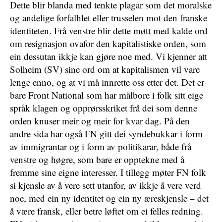
Dette blir blanda med tenkte plagar som det moralske
og andelige forfalhlet eller trusselen mot den franske
identiteten. Frå venstre blir dette møtt med kalde ord
om resignasjon ovafor den kapitalistiske orden, som
ein dessutan ikkje kan gjøre noe med. Vi kjenner att
Solheim (SV) sine ord om at kapitalismen vil vare
lenge enno, og at vi må innrette oss etter det. Det er
bare Front National som har målbore i folk sitt eige
språk klagen og opprørsskriket frå dei som denne
orden knuser meir og meir for kvar dag. På den
andre sida har også FN gitt dei syndebukkar i form
av immigrantar og i form av politikarar, både frå
venstre og høgre, som bare er opptekne med å
fremme sine eigne interesser. I tillegg møter FN folk
si kjensle av å vere sett utanfor, av ikkje å vere verd
noe, med ein ny identitet og ein ny æreskjensle – det
å være fransk, eller betre løftet om ei felles redning.