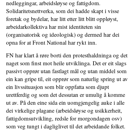
nedleggingar, arbeidsløyse og fattigdom.
Solidaritetsnettverka, som dei hadde skapt i visse
foretak og bydelar, har litt etter litt blitt oppløyst,
arbeidarkollektiva har mist identiteten sin
(organisatorisk og ideologisk) og dermed har dei
opna for at Front National har rykt inn.
FN har klart å røre borti den protesthaldninga og det
naget som finst mot heile utviklinga. Det er eit slags
passivt opprør utan fastlagt mål og utan middel som
ein kan gripe til, eit opprør som naturlig spring ut av
ein livssituasjon som blir oppfatta som djupt
urettferdig og som det dessutan er umulig å komme
ut av. På den eine sida ein uomgjengelig auke i alle
dei virkelige plagane (arbeidsløyse og usikkerheit,
fattigdomsutvikling, redsle for morgondagen osv)
som veg tungt i dagliglivet til det arbeidande folket.