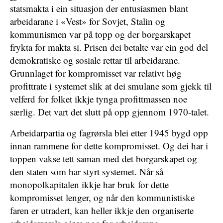
statsmakta i ein situasjon der entusiasmen blant
arbeidarane i «Vest» for Sovjet, Stalin og
kommunismen var på topp og der borgarskapet
frykta for makta si. Prisen dei betalte var ein god del
demokratiske og sosiale rettar til arbeidarane.
Grunnlaget for kompromisset var relativt høg
profittrate i systemet slik at dei smulane som gjekk til
velferd for folket ikkje tynga profittmassen noe
særlig. Det vart det slutt på opp gjennom 1970-talet.
Arbeidarpartia og fagrørsla blei etter 1945 bygd opp
innan rammene for dette kompromisset. Og dei har i
toppen vakse tett saman med det borgarskapet og
den staten som har styrt systemet. Når så
monopolkapitalen ikkje har bruk for dette
kompromisset lenger, og når den kommunistiske
faren er utradert, kan heller ikkje den organiserte