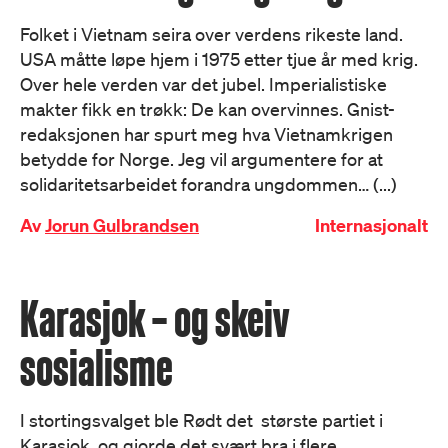
Folket i Vietnam seira over verdens rikeste land.
USA måtte løpe hjem i 1975 etter tjue år med krig.
Over hele verden var det jubel. Imperialistiske
makter fikk en trøkk: De kan overvinnes. Gnist-
redaksjonen har spurt meg hva Vietnamkrigen
betydde for Norge. Jeg vil argumentere for at
solidaritetsarbeidet forandra ungdommen… (...)
Av
Jorun Gulbrandsen
Internasjonalt
Karasjok – og skeiv
sosialisme
I stortingsvalget ble Rødt det største partiet i
Karasjok, og gjorde det svært bra i flere