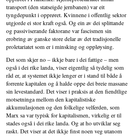
transport (den statseigde jernbanen) var eit
tyngdepunkt i opprøret. Kvinnene i offentlig sektor
utgjorde ei stor kraft også. Og ein av dei splittande
og passiviserande faktorane var fascismen sin
erobring av ganske store delar av det tradisjonelle
proletariatet som er i minsking og oppløysing.
Det som skjer no – ikkje bare i dei fattige – men
også i dei rike landa, viser eigentlig så tydelig som
råd er, at systemet ikkje lenger er i stand til både å
forrente kapitalen og å halde oppe dei breie massane
sin levestandard. Det viser i praksis at den fiendtlige
motsetninga mellom den kapitalistiske
akkumulasjonen og den folkelige velferden, som
Marx sa var typisk for kapitalismen, virkelig er til
stades også i dei rike landa. Og at ho utviklar seg
raskt. Det viser at det ikkje finst noen veg utanom