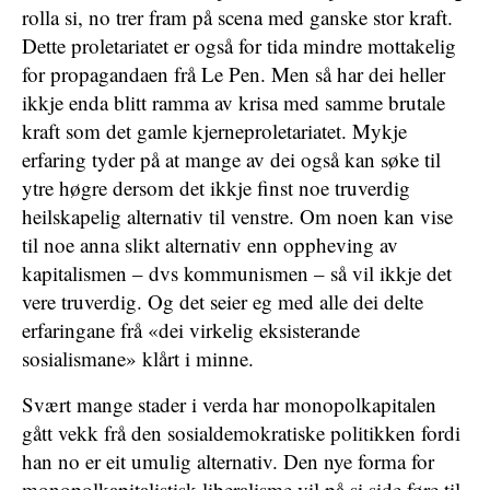
rolla si, no trer fram på scena med ganske stor kraft.
Dette proletariatet er også for tida mindre mottakelig
for propagandaen frå Le Pen. Men så har dei heller
ikkje enda blitt ramma av krisa med samme brutale
kraft som det gamle kjerneproletariatet. Mykje
erfaring tyder på at mange av dei også kan søke til
ytre høgre dersom det ikkje finst noe truverdig
heilskapelig alternativ til venstre. Om noen kan vise
til noe anna slikt alternativ enn oppheving av
kapitalismen – dvs kommunismen – så vil ikkje det
vere truverdig. Og det seier eg med alle dei delte
erfaringane frå «dei virkelig eksisterande
sosialismane» klårt i minne.
Svært mange stader i verda har monopolkapitalen
gått vekk frå den sosialdemokratiske politikken fordi
han no er eit umulig alternativ. Den nye forma for
monopolkapitalistisk liberalisme vil på si side føre til