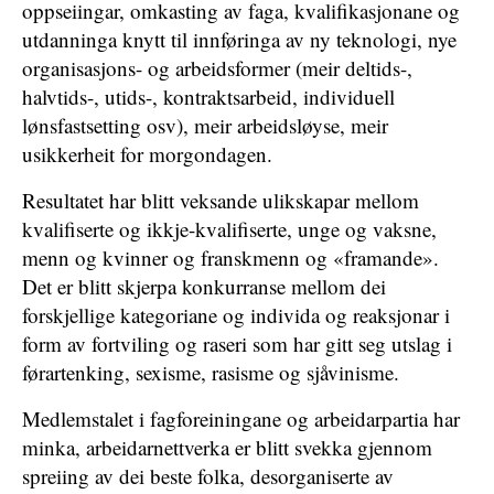
oppseiingar, omkasting av faga, kvalifikasjonane og
utdanninga knytt til innføringa av ny teknologi, nye
organisasjons- og arbeidsformer (meir deltids-,
halvtids-, utids-, kontraktsarbeid, individuell
lønsfastsetting osv), meir arbeidsløyse, meir
usikkerheit for morgondagen.
Resultatet har blitt veksande ulikskapar mellom
kvalifiserte og ikkje-kvalifiserte, unge og vaksne,
menn og kvinner og franskmenn og «framande».
Det er blitt skjerpa konkurranse mellom dei
forskjellige kategoriane og individa og reaksjonar i
form av fortviling og raseri som har gitt seg utslag i
førartenking, sexisme, rasisme og sjåvinisme.
Medlemstalet i fagforeiningane og arbeidarpartia har
minka, arbeidarnettverka er blitt svekka gjennom
spreiing av dei beste folka, desorganiserte av