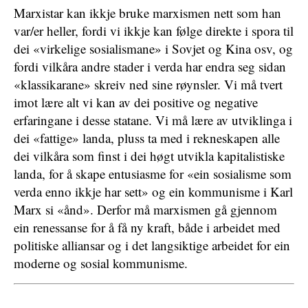
Marxistar kan ikkje bruke marxismen nett som han
var/er heller, fordi vi ikkje kan følge direkte i spora til
dei «virkelige sosialismane» i Sovjet og Kina osv, og
fordi vilkåra andre stader i verda har endra seg sidan
«klassikarane» skreiv ned sine røynsler. Vi må tvert
imot lære alt vi kan av dei positive og negative
erfaringane i desse statane. Vi må lære av utviklinga i
dei «fattige» landa, pluss ta med i rekneskapen alle
dei vilkåra som finst i dei høgt utvikla kapitalistiske
landa, for å skape entusiasme for «ein sosialisme som
verda enno ikkje har sett» og ein kommunisme i Karl
Marx si «ånd». Derfor må marxismen gå gjennom
ein renessanse for å få ny kraft, både i arbeidet med
politiske alliansar og i det langsiktige arbeidet for ein
moderne og sosial kommunisme.