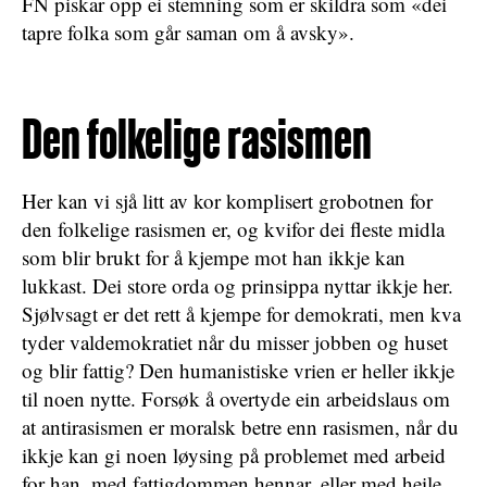
FN piskar opp ei stemning som er skildra som «dei
tapre folka som går saman om å avsky».
Den folkelige rasismen
Her kan vi sjå litt av kor komplisert grobotnen for
den folkelige rasismen er, og kvifor dei fleste midla
som blir brukt for å kjempe mot han ikkje kan
lukkast. Dei store orda og prinsippa nyttar ikkje her.
Sjølvsagt er det rett å kjempe for demokrati, men kva
tyder valdemokratiet når du misser jobben og huset
og blir fattig? Den humanistiske vrien er heller ikkje
til noen nytte. Forsøk å overtyde ein arbeidslaus om
at antirasismen er moralsk betre enn rasismen, når du
ikkje kan gi noen løysing på problemet med arbeid
for han, med fattigdommen hennar, eller med heile