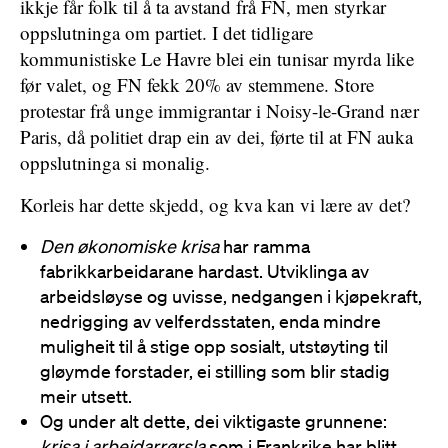
ikkje får folk til å ta avstand frå FN, men styrkar
oppslutninga om partiet. I det tidligare
kommunistiske Le Havre blei ein tunisar myrda like
før valet, og FN fekk 20% av stemmene. Store
protestar frå unge immigrantar i Noisy-le-Grand nær
Paris, då politiet drap ein av dei, førte til at FN auka
oppslutninga si monalig.
Korleis har dette skjedd, og kva kan vi lære av det?
Den økonomiske krisa
har ramma
fabrikkarbeidarane hardast. Utviklinga av
arbeidsløyse og uvisse, nedgangen i kjøpekraft,
nedrigging av velferdsstaten, enda mindre
muligheit til å stige opp sosialt, utstøyting til
gløymde forstader, ei stilling som blir stadig
meir utsett.
Og under alt dette, dei viktigaste grunnene:
krisa i arbeidarrørsla
som i Frankrike har blitt