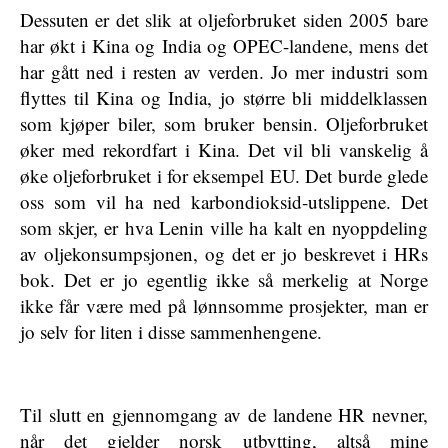
Dessuten er det slik at oljeforbruket siden 2005 bare
har økt i Kina og India og OPEC-landene, mens det
har gått ned i resten av verden. Jo mer industri som
flyttes til Kina og India, jo større bli middelklassen
som kjøper biler, som bruker bensin. Oljeforbruket
øker med rekordfart i Kina. Det vil bli vanskelig å
øke oljeforbruket i for eksempel EU. Det burde glede
oss som vil ha ned karbondioksid-utslippene. Det
som skjer, er hva Lenin ville ha kalt en nyoppdeling
av oljekonsumpsjonen, og det er jo beskrevet i HRs
bok. Det er jo egentlig ikke så merkelig at Norge
ikke får være med på lønnsomme prosjekter, man er
jo selv for liten i disse sammenhengene.
Til slutt en gjennomgang av de landene HR nevner,
når det gjelder norsk utbytting, altså mine