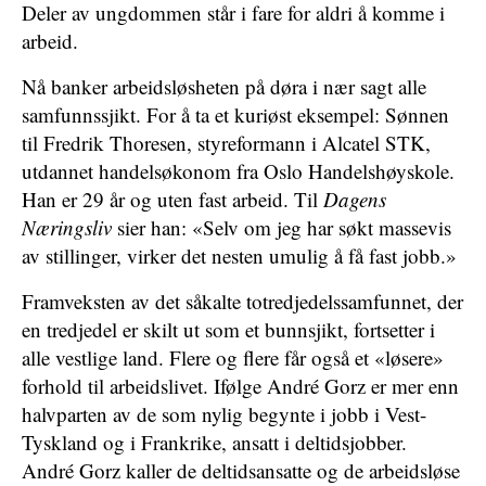
Deler av ungdommen står i fare for aldri å komme i
arbeid.
Nå banker arbeidsløsheten på døra i nær sagt alle
samfunnssjikt. For å ta et kuriøst eksempel: Sønnen
til Fredrik Thoresen, styreformann i Alcatel STK,
utdannet handelsøkonom fra Oslo Handelshøyskole.
Han er 29 år og uten fast arbeid. Til
Dagens
Næringsliv
sier han: «Selv om jeg har søkt massevis
av stillinger, virker det nesten umulig å få fast jobb.»
Framveksten av det såkalte totredjedelssamfunnet, der
en tredjedel er skilt ut som et bunnsjikt, fortsetter i
alle vestlige land. Flere og flere får også et «løsere»
forhold til arbeidslivet. Ifølge André Gorz er mer enn
halvparten av de som nylig begynte i jobb i Vest-
Tyskland og i Frankrike, ansatt i deltidsjobber.
André Gorz kaller de deltidsansatte og de arbeidsløse