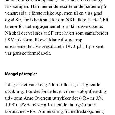
EF-kampen. Han mener de eksisterende partiene på
venstresida, i første rekke Ap, men til en viss grad
også SF, for ikke å snakke om NKP, ikke klarte å bli
talerør for det engasjementet som lå i disse sakene.
Nå skal det vel sies at SF etter hvert som samarbeidet
i SV tok form, likevel klarte å suge opp
engasjementet. Valgresultatet i 1973 på 11 prosent
var ganske formidabelt.
Mangel på utopier
I dag er det vanskelig å forestille seg en lignende
utvikling. For det første lever vi i en «utopifiendtlig
tid» som Ame Overrein uttrykker det («R» nr 3/4,
1990). [
Røde Fane
gikk i en del år også under
kortnavnet «R». Anmerkning fra nettredaksjonen.]