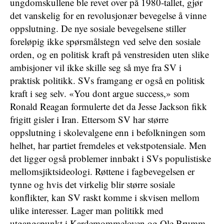
ungdomskullene ble revet over på 1980-tallet, gjør
det vanskelig for en revolusjonær bevegelse å vinne
oppslutning. De nye sosiale bevegelsene stiller
foreløpig ikke spørsmålstegn ved selve den sosiale
orden, og en politisk kraft på venstresiden uten slike
ambisjoner vil ikke skille seg så mye fra SV i
praktisk politikk. SVs framgang er også en politisk
kraft i seg selv. «You dont argue success,» som
Ronald Reagan formulerte det da Jesse Jackson fikk
frigitt gisler i Iran. Ettersom SV har større
oppslutning i skolevalgene enn i befolkningen som
helhet, har partiet fremdeles et vekstpotensiale. Men
det ligger også problemer innbakt i SVs populistiske
mellomsjiktsideologi. Røttene i fagbevegelsen er
tynne og hvis det virkelig blir større sosiale
konflikter, kan SV raskt komme i skvisen mellom
ulike interesser. Lager man politikk med
utgangspunkt i Kardemommeloven og Ole Brumm,