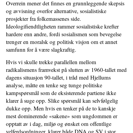
Overrein mener det finnes en grunnleggende skepsis
og avvisning overfor alternative, sosialistiske
prosjekter fra folkemassenes side.
Ideologifiendtligheten rammer sosialistiske krefter
hardere enn andre, fordi sosialismen som bevegelse
trenger en moralsk og politisk visjon om et annet
samfunn for å være slagkraftig.
Hvis vi skulle trekke parallellen mellom
radikalismens framvekst på slutten av 1960-tallet med
dagens situasjon 90-tallet, i tråd med Hjellums
analyse, måtte en tenke seg tunge politiske
kampspørsmål som de eksisterende partiene ikke
klarer å suge opp. Slike spørsmål kan selvfølgelig
dukke opp. Men hvis en tenker på de to kanskje
mest dominerende «sakene» som ungdommen er
opptatt av i dag, miljø og ønsket om offentlige
velferdsordninger, klarer både DNA og SV i stor