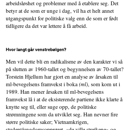
arbeidsløshet og problemer med å etablere seg. Det
betyr at de som er unge i dag, vil ha et helt annet
utgangspunkt for politiske valg enn de som er født
tidligere da det var lettere å få arbeid.
Hvor langt går venstrebølgen?
Men vil dette bli en radikalisme av den karakter vi så
på slutten av 1960-tallet og begynnelsen av 70-tallet?
Torstein Hjellum har gjort en analyse av årsaken til
ml-bevegelsens framvekst i boka
(ml)
, som kom ut i
1989. Han mener årsaken til ml-bevegelsens
framvekst lå i at de eksisterende partiene ikke klarte å
knytte seg til, eller suge opp, de politiske
strømningene som da utviklet seg. Han nevner fire
større politiske saker; Vietnamkrigen,
student/ungdomsopprøret, «de ville streikene» og