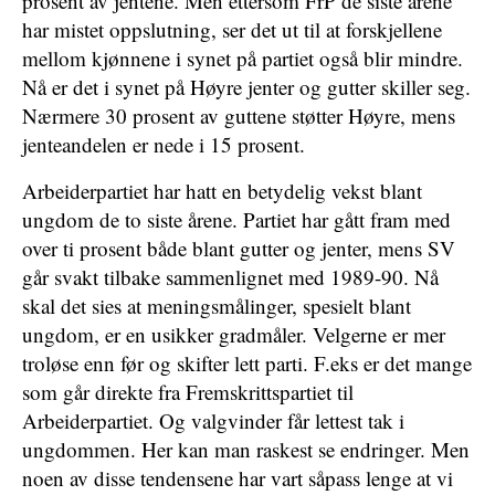
prosent av jentene. Men ettersom FrP de siste årene
har mistet oppslutning, ser det ut til at forskjellene
mellom kjønnene i synet på partiet også blir mindre.
Nå er det i synet på Høyre jenter og gutter skiller seg.
Nærmere 30 prosent av guttene støtter Høyre, mens
jenteandelen er nede i 15 prosent.
Arbeiderpartiet har hatt en betydelig vekst blant
ungdom de to siste årene. Partiet har gått fram med
over ti prosent både blant gutter og jenter, mens SV
går svakt tilbake sammenlignet med 1989-90. Nå
skal det sies at meningsmålinger, spesielt blant
ungdom, er en usikker gradmåler. Velgerne er mer
troløse enn før og skifter lett parti. F.eks er det mange
som går direkte fra Fremskrittspartiet til
Arbeiderpartiet. Og valgvinder får lettest tak i
ungdommen. Her kan man raskest se endringer. Men
noen av disse tendensene har vart såpass lenge at vi