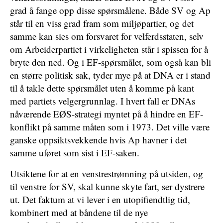
grad å fange opp disse spørsmålene. Både SV og Ap
står til en viss grad fram som miljøpartier, og det
samme kan sies om forsvaret for velferdsstaten, selv
om Arbeiderpartiet i virkeligheten står i spissen for å
bryte den ned. Og i EF-spørsmålet, som også kan bli
en større politisk sak, tyder mye på at DNA er i stand
til å takle dette spørsmålet uten å komme på kant
med partiets velgergrunnlag. I hvert fall er DNAs
nåværende EØS-strategi myntet på å hindre en EF-
konflikt på samme måten som i 1973. Det ville være
ganske oppsiktsvekkende hvis Ap havner i det
samme uføret som sist i EF-saken.
Utsiktene for at en venstrestrømning på utsiden, og
til venstre for SV, skal kunne skyte fart, ser dystrere
ut. Det faktum at vi lever i en utopifiendtlig tid,
kombinert med at båndene til de nye