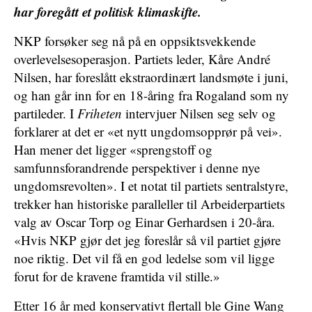
har foregått et politisk klimaskifte.
NKP forsøker seg nå på en oppsiktsvekkende
overlevelsesoperasjon. Partiets leder, Kåre André
Nilsen, har foreslått ekstraordinært landsmøte i juni,
og han går inn for en 18-åring fra Rogaland som ny
partileder. I
Friheten
intervjuer Nilsen seg selv og
forklarer at det er «et nytt ungdomsopprør på vei».
Han mener det ligger «sprengstoff og
samfunnsforandrende perspektiver i denne nye
ungdomsrevolten». I et notat til partiets sentralstyre,
trekker han historiske paralleller til Arbeiderpartiets
valg av Oscar Torp og Einar Gerhardsen i 20-åra.
«Hvis NKP gjør det jeg foreslår så vil partiet gjøre
noe riktig. Det vil få en god ledelse som vil ligge
forut for de kravene framtida vil stille.»
Etter 16 år med konservativt flertall ble Gine Wang