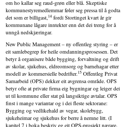
om ho kallar seg raud-grøn eller blå. Skeptiske
kommunestyremedlemmar føler seg pressa til å godta
14
det som er billigast,
fordi Stortinget kvart år gir
kommunane lågare inntekter enn det dei treng for å
unngå nedskjæringar.
New Public Management – ny offentleg styring – er
eit samlebegrep for heile omdanningsprosessen. Det
betyr å organisere både bygging, forvaltning og drift
av skolar, sjukehus, eldreomsorg og barnehagar etter
15
modell av kommersielle bedrifter.
Offentleg Privat
Samarbeid (OPS) dekker eit avgrensa område. OPS
betyr ofte at private firma eig bygningar og leiger dei
ut til kommune eller stat på langsiktige avtalar. OPS
finst i mange variantar og i dei fleste sektorane:
Bygging og vedlikehald av vegar, skolebygg,
sjukeheimar og sjukehus for berre å nemne litt. (I
kapitel 7 i boka beskriv eg eit OPS-prosjekt nærare.