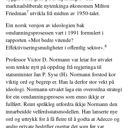
marknadsliberale nytenkinga økonomen Milton
7
Friedman
utvikla frå midten av 1950-talet.
Ein norsk versjon av ideologien bak
omdanningsprosessen vart i 1991 formulert i
rapporten «Mot bedre vitende?
8
Effektiviseringsmuligheter i offentlig sektor».
Professor Victor D. Normann var leiar for utvalet
som tenkte nytt på oppdrag frå regjeringa til
statsminister Jan P. Syse (H). Normann forstod kor
viktig ord og begrep er. Han la derfor stor vekt på
ideologi. Normann-utvalet laga ein overordna strategi
for ein omdanningsprosess som enno ikkje er
fullført. Reint språkleg utfordra ikkje Normann den
innarbeidde velferdsstatsmodellen. Han lanserte nye
ord og uttrykk for å få fleire til å godta at Adecco og
andre private bedrifter overtar det som før var