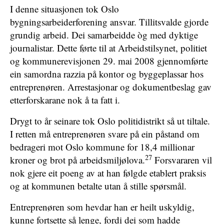
I denne situasjonen tok Oslo
bygningsarbeiderforening ansvar. Tillitsvalde gjorde
grundig arbeid. Dei samarbeidde òg med dyktige
journalistar. Dette førte til at Arbeidstilsynet, politiet
og kommunerevisjonen 29. mai 2008 gjennomførte
ein samordna razzia på kontor og byggeplassar hos
entreprenøren. Arrestasjonar og dokumentbeslag gav
etterforskarane nok å ta fatt i.
Drygt to år seinare tok Oslo politidistrikt så ut tiltale.
I retten må entreprenøren svare på ein påstand om
bedrageri mot Oslo kommune for 18,4 millionar
27
kroner og brot på arbeidsmiljølova.
Forsvararen vil
nok gjere eit poeng av at han følgde etablert praksis
og at kommunen betalte utan å stille spørsmål.
Entreprenøren som hevdar han er heilt uskyldig,
kunne fortsette så lenge, fordi dei som hadde