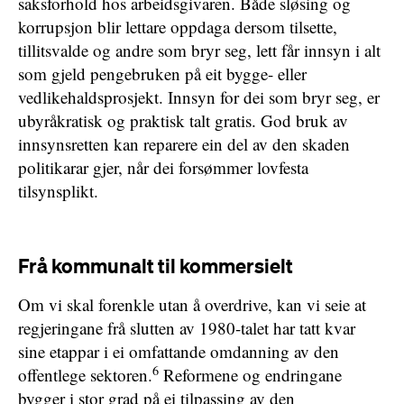
saksforhold hos arbeidsgivaren. Både sløsing og
korrupsjon blir lettare oppdaga dersom tilsette,
tillitsvalde og andre som bryr seg, lett får innsyn i alt
som gjeld pengebruken på eit bygge- eller
vedlikehaldsprosjekt. Innsyn for dei som bryr seg, er
ubyråkratisk og praktisk talt gratis. God bruk av
innsynsretten kan reparere ein del av den skaden
politikarar gjer, når dei forsømmer lovfesta
tilsynsplikt.
Frå kommunalt til kommersielt
Om vi skal forenkle utan å overdrive, kan vi seie at
regjeringane frå slutten av 1980-talet har tatt kvar
sine etappar i ei omfattande omdanning av den
6
offentlege sektoren.
Reformene og endringane
bygger i stor grad på ei tilpassing av den