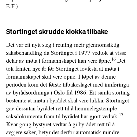
E.F.)
Stortinget skrudde klokka tilbake
Det var eit nytt steg i retning meir gjennomsiktig
saksbehandling da Stortinget i 1977 vedtok at visse
16
delar av møta i formannskapet kan vere åpne.
Det
tok femten nye år før Stortinget lovfesta at møta i
formannskapet skal vere opne. I løpet av denne
perioden kom det første tilbakeslaget med innføringa
av byrådsordninga i Oslo frå 1986. Eit samla storting
bestemte at møta i byrådet skal vere lukka. Stortinget
gav dessutan byrådet rett til å hemmelegstemple
17
saksdokumenta fram til byrådet har gjort vedtak.
Kvar gong bystyret vedtar å gi byrådet rett til å
avgjere saker, betyr det derfor automatisk mindre