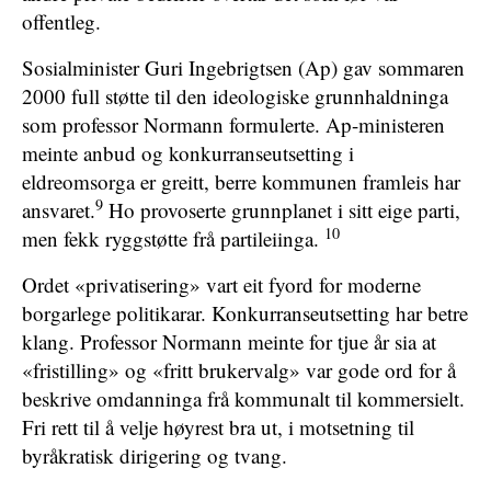
offentleg.
Sosialminister Guri Ingebrigtsen (Ap) gav sommaren
2000 full støtte til den ideologiske grunnhaldninga
som professor Normann formulerte. Ap-ministeren
meinte anbud og konkurranseutsetting i
eldreomsorga er greitt, berre kommunen framleis har
9
ansvaret.
Ho provoserte grunnplanet i sitt eige parti,
10
men fekk ryggstøtte frå partileiinga.
Ordet «privatisering» vart eit fyord for moderne
borgarlege politikarar. Konkurranseutsetting har betre
klang. Professor Normann meinte for tjue år sia at
«fristilling» og «fritt brukervalg» var gode ord for å
beskrive omdanninga frå kommunalt til kommersielt.
Fri rett til å velje høyrest bra ut, i motsetning til
byråkratisk dirigering og tvang.