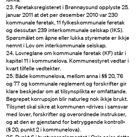
Føretaksregisteret i Brønnøysund opplyste 25.
januar 2011 at det per desember 2010 var 230
kommunale føretak, 11 fylkeskommunale føretak
og dessutan 239 interkommunale selskap (IKS).
Spørsmålet om åpne eller lukka styremøte er ikkje
nemnt i Lov om interkommunale selskap.
Lovreglane om kommunale føretak (KF) står i
kapitel 11 i kommunelova. Kommunestyret vedtar i
kvart tilfelle vedtekter.
Både kommunelova, mellom anna i §§ 20, 76
og 77 og kommunale reglement og forskrifter gir
klare beskjedar om at tilsynsplikta er omfattande.
Begrepet korrupsjon blir naturleg nok ikkje brukt.
Tilsynet skal sikre at kommunen «drives i samsvar
med lover, forskrifter og overordnede instrukser,
og at den er gjenstand for betryggende kontroll»
(§ 20, punkt 2 i kommunelova).