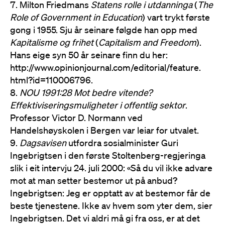
Milton Friedmans
Statens rolle i utdanninga
(
The
Role of Government in Education
) vart trykt første
gong i 1955. Sju år seinare følgde han opp med
Kapitalisme og frihet
(
Capitalism and Freedom
).
Hans eige syn 50 år seinare finn du her:
http://www.opinionjournal.com/editorial/feature.
html?id=110006796.
NOU 1991:28 Mot bedre vitende?
Effektiviseringsmuligheter i offentlig sektor
.
Professor Victor D. Normann ved
Handelshøyskolen i Bergen var leiar for utvalet.
Dagsavisen
utfordra sosialminister Guri
Ingebrigtsen i den første Stoltenberg-regjeringa
slik i eit intervju 24. juli 2000: «Så du vil ikke advare
mot at man setter bestemor ut på anbud?
Ingebrigtsen: Jeg er opptatt av at bestemor får de
beste tjenestene. Ikke av hvem som yter dem, sier
Ingebrigtsen. Det vi aldri må gi fra oss, er at det