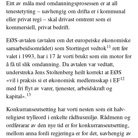
Eitt av måla med omdanningsprosessen er at all
tenestetyting – uavhengig om drifta er i kommunal
eller privat regi – skal drivast omtrent som ei
kommersiell, privat bedrift.
EØS-avtalen (avtalen om det europeiske økonomiske
11
samarbeidsområdet) som Stortinget vedtok
rett før
valet i 1993, har i 17 år vorti brukt som ein motor for
å få til slik omdanning. Da avtalen var vedtatt,
understreka Jens Stoltenberg heilt korrekt at EØS
12
«vil i praksis si et økonomisk medlemsskap i EF
med fri flyt av varer, tjenester, arbeidskraft og
13
kapital».
Konkurranseutsetting har vorti nesten som eit halv-
religiøst trylleord i enkelte rådhusmiljø. Rådmenn og
ordførarar av den nye tid er for konkurranseutsetting,
mellom anna fordi regjeringa er for det, uavhengig av