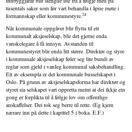
innbyggjarar blir stengde ute frå å følgje med på
tusentals saker som før vart behandla i åpne møte i
24
formannskap eller kommunestyre.
Når kommunale oppgåver blir flytta til eit
kommunalt aksjeselskap, blir det gjerne enda
vanskelegare å få innsyn. Avstanden til
kommunestyret blir enda litt større. Direktør og styre
i kommunale aksjeselskap føler seg lite bundi av
reglar som gjeld i vanleg kommunal saksbehandling.
Eit av eksempla er det kommunale busselskapet i
Oslo. På grunn av aksjeselskapsforma har direktør og
styret sia selskapet vart oppretta meint at dei ikkje ein
gong er forplikta til å følgje lov om offentlige
anskaffelser. Dei tok seg berre til rette. (Eg kjem
nærare inn på dette i kapittel 5 i boka. E.F.)