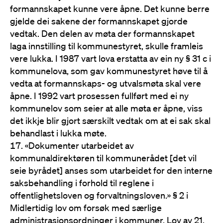
formannskapet kunne vere åpne. Det kunne berre
gjelde dei sakene der formannskapet gjorde
vedtak. Den delen av møta der formannskapet
laga innstilling til kommunestyret, skulle framleis
vere lukka. I 1987 vart lova erstatta av ein ny § 31 c i
kommunelova, som gav kommunestyret høve til å
vedta at formannskaps- og utvalsmøta skal vere
åpne. I 1992 vart prosessen fullført med ei ny
kommunelov som seier at alle møta er åpne, viss
det ikkje blir gjort særskilt vedtak om at ei sak skal
behandlast i lukka møte.
«Dokumenter utarbeidet av
kommunaldirektøren til kommunerådet [det vil
seie byrådet] anses som utarbeidet for den interne
saksbehandling i forhold til reglene i
offentlighetsloven og forvaltningsloven.» § 2 i
Midlertidig lov om forsøk med særlige
administrasjonsordninger i kommuner. Lov av 21.