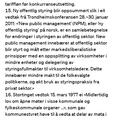
tariffløn før konkurranseutsetting.
Ny offentlig styring blir oppsummert slik i eit
vedtak frå Trondheimskonferansen 28.–30. januar
2011: «’New public management’ (NPM), eller ’ny
offentlig styring’ på norsk, er en samlebetegnelse
for endringer i styringen av offentlig sektor. New
public management innebærer at offentlig sektor
blir styrt og målt etter markedsliberalistiske
prinsipper med en oppsplitting av virksomheter i
mindre enheter og delegering av
styringsfullmakter til virksomhetsledere. Dette
innebærer mindre makt til de folkevalgte
politikerne, og økt bruk av styringspraksis fra
privat sektor.»
Stortinget vedtok 15. mars 1977 ei «Midlertidig
lov om åpne møter i visse kommunale og
fylkeskommunale organer …», som gav
kommunestyret høve til å vedta at delar av møta i