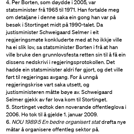
Per Borten, som døydde i 2005, var
statsminister frå 1965 til 1971. Han fortalde meg
om detaljane i denne saka ein gong han var på
besøk i Stortinget midt på 1990-talet. Da
justisminister Schweigaard Selmer i eit
regjeringsmøte konkluderte med at ho ikkje ville
ha ei slik lov, sa statsminister Borten i frå at han
ville bruke den grunnlovsfesta retten sin til å få ein
dissens nedskrivi i regjeringsprotokollen. Det
hadde ein statsminister aldri før gjort, og det ville
ført til regjeringas avgang. For å unngå
regjeringskrise vart saka utsett, og
justisministeren måtte bøye av. Schweigaard
Selmer gjekk av før lova kom til Stortinget.
Stortinget vedtok den noverande offentleglova i
2006. Ho tok til å gjelde 1. januar 2009.
NOU 1989:5 En bedre organisert stat
drøfta nye
måtar å organisere offentleg sektor på.