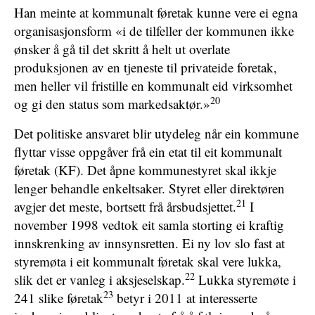
Han meinte at kommunalt føretak kunne vere ei egna
organisasjonsform «i de tilfeller der kommunen ikke
ønsker å gå til det skritt å helt ut overlate
produksjonen av en tjeneste til privateide foretak,
men heller vil fristille en kommunalt eid virksomhet
20
og gi den status som markedsaktør.»
Det politiske ansvaret blir utydeleg når ein kommune
flyttar visse oppgåver frå ein etat til eit kommunalt
føretak (KF). Det åpne kommunestyret skal ikkje
lenger behandle enkeltsaker. Styret eller direktøren
21
avgjer det meste, bortsett frå årsbudsjettet.
I
november 1998 vedtok eit samla storting ei kraftig
innskrenking av innsynsretten. Ei ny lov slo fast at
styremøta i eit kommunalt føretak skal vere lukka,
22
slik det er vanleg i aksjeselskap.
Lukka styremøte i
23
241 slike føretak
betyr i 2011 at interesserte