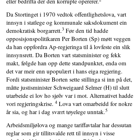
eller bedrifta der den korrupte opererer.
Da Stortinget i 1970 vedtok offentlighetslova, vart
innsyn i statlege og kommunale saksdokument ein
3
demokratisk borgarrett.
Før den tid hadde
opposisjonspolitikaren Per Borten (Sp) møtt veggen
da han oppfordra Ap-regjeringa til å lovfeste ein slik
innsynsrett. Da Borten vart statsminister og fekk
makt, følgde han opp dette standpunktet, enda om
det var meir enn upopulært i hans eiga regjering.
Fordi statsminister Borten sette stillinga si inn på det,
måtte justisminister Schweigaard Selmer (H) til slutt
utarbeide ei lov ho sjølv var i mot. Alternativet hadde
4
vori regjeringskrise.
Lova vart omarbeidd for nokre
5
år sia, og har i dag svært tøyelege unntak.
Arbeidsmiljølova og mange tariffavtalar har dessutan
reglar som gir tillitsvalde rett til innsyn i visse