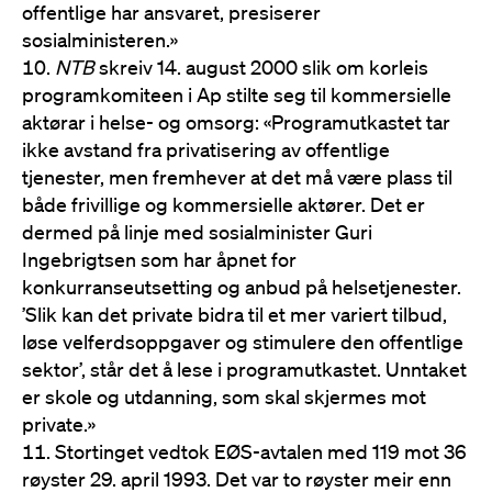
offentlige har ansvaret, presiserer
sosialministeren.»
NTB
skreiv 14. august 2000 slik om korleis
programkomiteen i Ap stilte seg til kommersielle
aktørar i helse- og omsorg: «Programutkastet tar
ikke avstand fra privatisering av offentlige
tjenester, men fremhever at det må være plass til
både frivillige og kommersielle aktører. Det er
dermed på linje med sosialminister Guri
Ingebrigtsen som har åpnet for
konkurranseutsetting og anbud på helsetjenester.
’Slik kan det private bidra til et mer variert tilbud,
løse velferdsoppgaver og stimulere den offentlige
sektor’, står det å lese i programutkastet. Unntaket
er skole og utdanning, som skal skjermes mot
private.»
Stortinget vedtok EØS-avtalen med 119 mot 36
røyster 29. april 1993. Det var to røyster meir enn