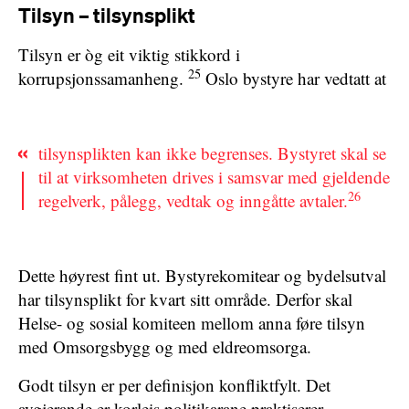
Tilsyn – tilsynsplikt
Tilsyn er òg eit viktig stikkord i
25
korrupsjonssamanheng.
Oslo bystyre har vedtatt at
tilsynsplikten kan ikke begrenses. Bystyret skal se
til at virksomheten drives i samsvar med gjeldende
26
regelverk, pålegg, vedtak og inngåtte avtaler.
Dette høyrest fint ut. Bystyrekomitear og bydelsutval
har tilsynsplikt for kvart sitt område. Derfor skal
Helse- og sosial komiteen mellom anna føre tilsyn
med Omsorgsbygg og med eldreomsorga.
Godt tilsyn er per definisjon konfliktfylt. Det
avgjerande er korleis politikarane praktiserer