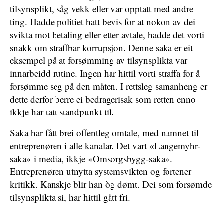
tilsynsplikt, såg vekk eller var opptatt med andre
ting. Hadde politiet hatt bevis for at nokon av dei
svikta mot betaling eller etter avtale, hadde det vorti
snakk om straffbar korrupsjon. Denne saka er eit
eksempel på at forsømming av tilsynsplikta var
innarbeidd rutine. Ingen har hittil vorti straffa for å
forsømme seg på den måten. I rettsleg samanheng er
dette derfor berre ei bedragerisak som retten enno
ikkje har tatt standpunkt til.
Saka har fått brei offentleg omtale, med namnet til
entreprenøren i alle kanalar. Det vart «Langemyhr-
saka» i media, ikkje «Omsorgsbygg-saka».
Entreprenøren utnytta systemsvikten og fortener
kritikk. Kanskje blir han òg dømt. Dei som forsømde
tilsynsplikta si, har hittil gått fri.