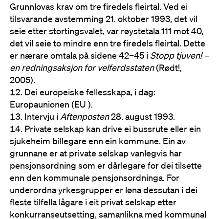
Grunnlovas krav om tre firedels fleirtal. Ved ei
tilsvarande avstemming 21. oktober 1993, det vil
seie etter stortingsvalet, var røystetala 111 mot 40,
det vil seie to mindre enn tre firedels fleirtal. Dette
er nærare omtala på sidene 42–45 i
Stopp tjuven! –
en redningsaksjon for velferdsstaten
(Rødt!,
2005).
Dei europeiske fellesskapa, i dag:
Europaunionen (EU ).
Intervju i
Aftenposten
28. august 1993.
Private selskap kan drive ei bussrute eller ein
sjukeheim billegare enn ein kommune. Ein av
grunnane er at private selskap vanlegvis har
pensjonsordning som er dårlegare for dei tilsette
enn den kommunale pensjonsordninga. For
underordna yrkesgrupper er løna dessutan i dei
fleste tilfella lågare i eit privat selskap etter
konkurranseutsetting, samanlikna med kommunal