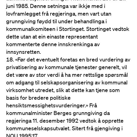
juni 1985. Denne setninga var ikkje med i
lovframlegget frå regjeringa, men vart utan
grunngiving føydd til under behandlinga i
kommunalkomiteen i Stortinget. Stortinget vedtok
dette utan at ein einaste representant
kommenterte denne innskrenkinga av
innsynsretten.
«Før det eventuelt foretas en bred vurdering av
privatisering av kommunale tjenester generelt, vil
det være av stor verdi å ha mer rettslige spørsmål
om adgang til selskapsorganisering av kommunal
virksomhet utredet, slik at dette kan tjene som
basis for bredere politiske
hensiktsmessighetsvurderinger.» Frå
kommunalminister Berges grunngiving da
regjeringa 11. desember 1992 vedtok å opprette
kommuneselskapsutvalet. Sitert frå gjengiving i
NOU 1995:17.