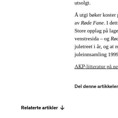
utsolgt.
Å utgi bøker koster
av
Røde Fane
. I det
Store opplag på lage
venstresida
–
og
Rø
juletreet i år, og a
juleinnsamling 1999
AKP-litteratur på ne
Del denne artikkelen
Relaterte artikler