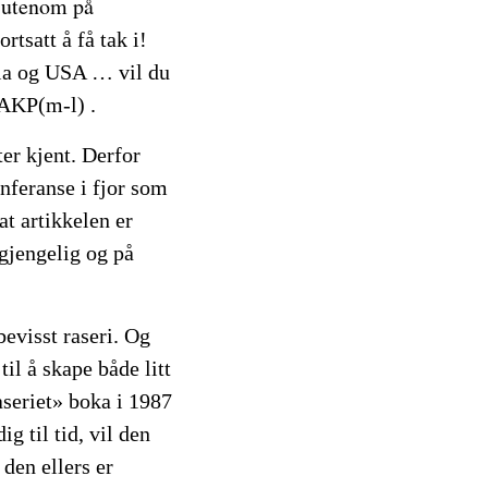
år utenom på
rtsatt å få tak i!
gia og USA … vil du
 AKP(m-l) .
er kjent. Derfor
nferanse i fjor som
t artikkelen er
gjengelig og på
evisst raseri. Og
il å skape både litt
aseriet» boka i 1987
g til tid, vil den
 den ellers er