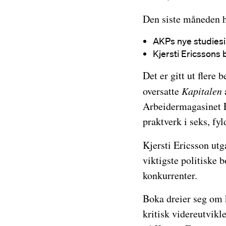
Den siste måneden ha
AKPs nye studiesi
Kjersti Ericssons 
Det er gitt ut flere 
oversatte
Kapitalen
Arbeidermagasinet F
praktverk i seks, fyl
Kjersti Ericsson ut
viktigste politiske b
konkurrenter.
Boka dreier seg om
kritisk videreutvikl