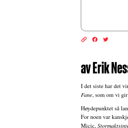
av Erik Nes
I det siste har det 
Fane
, som om vi gi
Høydepunktet så lan
For noen var kanskj
Micic,
Stormaktsint