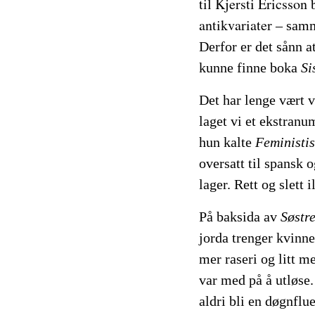
til Kjersti Ericsson 
antikvariater
–
sam
Derfor er det sånn a
kunne finne boka
Si
Det har lenge vært v
laget vi et ekstran
hun kalte
Feministis
oversatt til spansk o
lager. Rett og slett 
På baksida av
Søstr
jorda trenger kvinne
mer raseri og litt m
var med på å utløse
aldri bli en døgnflue