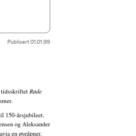
Publisert 01.01.99
tidsskriftet
Røde
mmer.
til 150-årsjubileet.
rensen og Aleksander
avia en øyeåpner.