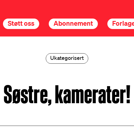
Støtt oss
Abonnement
Forlage
Ukategorisert
Søstre, kamerater!