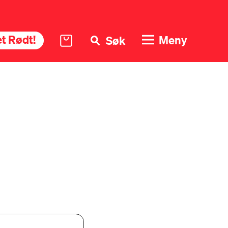
t Rødt!
Meny
Søk