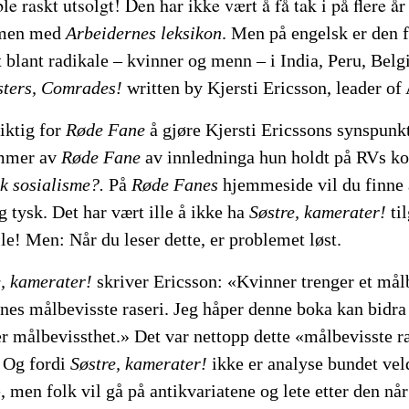
ble raskt utsolgt! Den har ikke vært å få tak i på flere 
men med
Arbeidernes leksikon
. Men på engelsk er den fo
t blant radikale
–
kvinner og menn
–
i India, Peru, Bel
sters, Comrades!
written by Kjersti Ericsson, leader of
iktig for
Røde Fane
å gjøre Kjersti Ericssons synspunkt
ummer av
Røde Fane
av innledninga hun holdt på RVs ko
k sosialisme?.
På
Røde Fanes
hjemmeside vil du finne a
g tysk. Det har vært ille å ikke ha
Søstre, kamerater!
til
ille! Men: Når du leser dette, er problemet løst.
e, kamerater!
skriver Ericsson: «Kvinner trenger et målb
nes målbevisste raseri. Jeg håper denne boka kan bidra t
er målbevissthet.» Det var nettopp dette «målbevisste r
. Og fordi
Søstre, kamerater!
ikke er analyse bundet veldi
, men folk vil gå på antikvariatene og lete etter den når