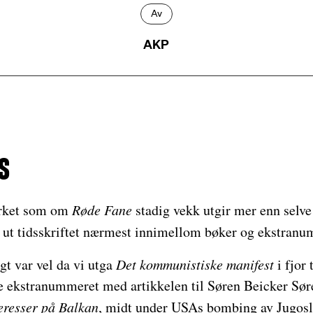
Av
AKP
s
virket som om
Røde Fane
stadig vekk utgir mer enn selve 
r ut tidsskriftet nærmest innimellom bøker og ekstranu
gt var vel da vi utga
Det kommunistiske manifest
i fjor 
e ekstranummeret med artikkelen til Søren Beicker Sø
eresser på Balkan
, midt under USAs bombing av Jugosl