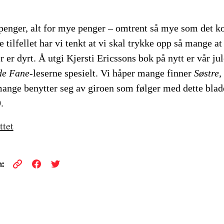
 penger, alt for mye penger
–
omtrent så mye som det ko
te tilfellet har vi tenkt at vi skal trykke opp så mange at
r er dyrt. Å utgi Kjersti Ericssons bok på nytt er vår ju
de Fane
-leserne spesielt. Vi håper mange finner
Søstre,
t mange benytter seg av giroen som følger med dette blad
.
ttet
: