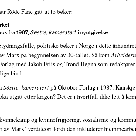
r Røde Fane gitt ut to bøker:
rkel
bok fra 1987,
Søstre, kamerater!
, i nyutgivelse.
betydningsfulle, politiske bøker i Norge i dette århundre
av Marx på begynnelsen av 30-tallet. Så kom
Arbeidern
orlag med Jakob Friis og Trond Hegna som redaktører i
dige bind.
ga
Søstre, kamerater!
på Oktober Forlag i 1987. Kanskje 
oka utgitt etter krigen? Det er i hvertfall ikke lett å k
 kvinnekamp og kvinnefrigjøring, sosialisme og kommu
er av Marx’ verditeori fordi den inkluderer hjemmearbei