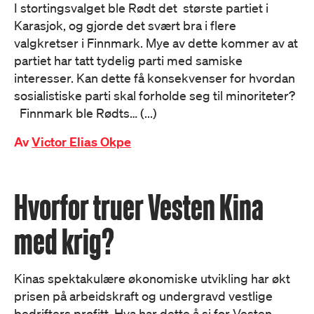
I stortingsvalget ble Rødt det største partiet i
Karasjok, og gjorde det svært bra i flere
valgkretser i Finnmark. Mye av dette kommer av at
partiet har tatt tydelig parti med samiske
interesser. Kan dette få konsekvenser for hvordan
sosialistiske parti skal forholde seg til minoriteter?
Finnmark ble Rødts… (...)
Av
Victor Elias Okpe
Hvorfor truer Vesten Kina
med krig?
Kinas spektakulære økonomiske utvikling har økt
prisen på arbeidskraft og undergravd vestlige
bedrifters profitt. Hva har dette å si for Vesten,