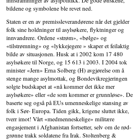
innstramninger av asylpolitikk. De gode ønskene,
bildene og symbolene ble revet ned.
Staten er en av premissleverandørene når det gjelder
folk sine holdninger til asylsøkere, flyktninger og
innvandrere. Ordene «strøm», «bølge» og
«tilstrømning» og «lykkejegere » skaper et feilaktig
bilde av situasjonen. Husk at i 2002 kom 17 480
asylsøkere til Norge, og 15 613 i 2003. I 2004 tok
minister «Jern» Erna Solberg (H) avgjørelse om å
stenge mange asylmottak, og Bondevikregjeringen
solgte budskapet at «nå kommer det ikke mer
asylsøkere» eller «de som kommer er grunnløse». De
baserte seg også på EUs umenneskelige stansing av
folk i Sør- Europa. Tiden gikk, krigene sluttet ikke,
tverr imot! Vårt «medmenneskelige» militære
engasjement i Afghanistan fortsetter, selv om de rød-
grønne trakk soldatene fra Irak. Stoltenberg &