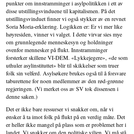
punkter om innstramminger i asylpolitikken i ett av
disse utstillingsvinduene til kapitalismen. På det
utstillingsvinduet finner vi også stykker av en revnet
Soria Moria-erklæring. Logikken er: Er vi mer like
høyresiden, vinner vi valget. I dette virvar sies mye
om grunnlegende menneskesyn og holdninger
ovenfor mennesker på flukt. Innstramminger
forsterker skillene VI-DEM. «Lykkejegere», «de som
uthuler asylinstituttet» blir til skikkelser som truer
folk sin velferd. Asylsøkere brukes også til å forsvare
taburettene for noen medlemmer av den rød-grønne
regjeringen. (Vi merket oss av SV tok dissensen i
denne saken.)
Det er ikke bare ressurser vi snakker om, når vi
ønsker å ta imot folk på flukt på en verdig måte. Det
er heller ikke mangel på plass som er problemet her i
landet. Vi snakker om den politiske viljen. Vi må stå