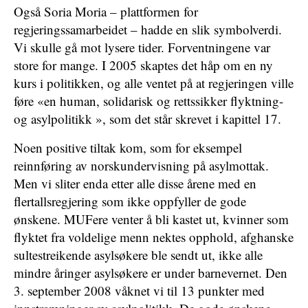
Også Soria Moria – plattformen for
regjeringssamarbeidet – hadde en slik symbolverdi.
Vi skulle gå mot lysere tider. Forventningene var
store for mange. I 2005 skaptes det håp om en ny
kurs i politikken, og alle ventet på at regjeringen ville
føre «en human, solidarisk og rettssikker flyktning-
og asylpolitikk », som det står skrevet i kapittel 17.
Noen positive tiltak kom, som for eksempel
reinnføring av norskundervisning på asylmottak.
Men vi sliter enda etter alle disse årene med en
flertallsregjering som ikke oppfyller de gode
ønskene. MUFere venter å bli kastet ut, kvinner som
flyktet fra voldelige menn nektes opphold, afghanske
sultestreikende asylsøkere ble sendt ut, ikke alle
mindre åringer asylsøkere er under barnevernet. Den
3. september 2008 våknet vi til 13 punkter med