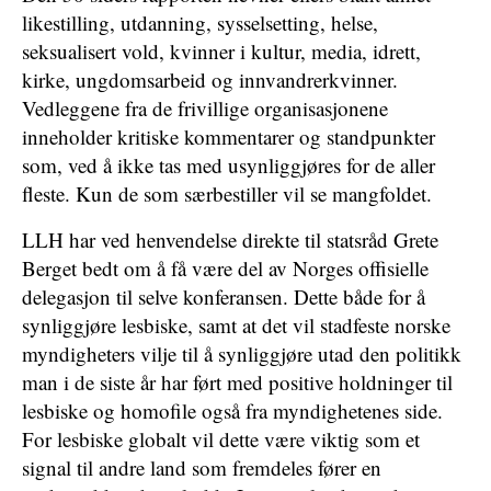
likestilling, utdanning, sysselsetting, helse,
seksualisert vold, kvinner i kultur, media, idrett,
kirke, ungdomsarbeid og innvandrerkvinner.
Vedleggene fra de frivillige organisasjonene
inneholder kritiske kommentarer og standpunkter
som, ved å ikke tas med usynliggjøres for de aller
fleste. Kun de som særbestiller vil se mangfoldet.
LLH har ved henvendelse direkte til statsråd Grete
Berget bedt om å få være del av Norges offisielle
delegasjon til selve konferansen. Dette både for å
synliggjøre lesbiske, samt at det vil stadfeste norske
myndigheters vilje til å synliggjøre utad den politikk
man i de siste år har ført med positive holdninger til
lesbiske og homofile også fra myndighetenes side.
For lesbiske globalt vil dette være viktig som et
signal til andre land som fremdeles fører en