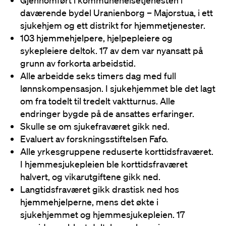
Gjennomført i kommunehelsetjenesten i
daværende bydel Uranienborg – Majorstua, i ett
sjukehjem og ett distrikt for hjemmetjenester.
103 hjemmehjelpere, hjelpepleiere og
sykepleiere deltok. 17 av dem var nyansatt på
grunn av forkorta arbeidstid.
Alle arbeidde seks timers dag med full
lønnskompensasjon. I sjukehjemmet ble det lagt
om fra todelt til tredelt vaktturnus. Alle
endringer bygde på de ansattes erfaringer.
Skulle se om sjukefraværet gikk ned.
Evaluert av forskningsstiftelsen Fafo.
Alle yrkesgruppene reduserte korttidsfraværet.
I hjemmesjukepleien ble korttidsfraværet
halvert, og vikarutgiftene gikk ned.
Langtidsfraværet gikk drastisk ned hos
hjemmehjelperne, mens det økte i
sjukehjemmet og hjemmesjukepleien. 17