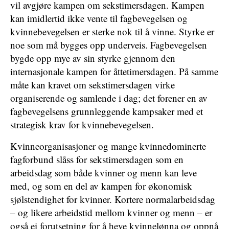
vil avgjøre kampen om sekstimersdagen. Kampen
kan imidlertid ikke vente til fagbevegelsen og
kvinnebevegelsen er sterke nok til å vinne. Styrke er
noe som må bygges opp underveis. Fagbevegelsen
bygde opp mye av sin styrke gjennom den
internasjonale kampen for åttetimersdagen. På samme
måte kan kravet om sekstimersdagen virke
organiserende og samlende i dag; det forener en av
fagbevegelsens grunnleggende kampsaker med et
strategisk krav for kvinnebevegelsen.
Kvinneorganisasjoner og mange kvinnedominerte
fagforbund slåss for sekstimersdagen som en
arbeidsdag som både kvinner og menn kan leve
med, og som en del av kampen for økonomisk
sjølstendighet for kvinner. Kortere normalarbeidsdag
– og likere arbeidstid mellom kvinner og menn – er
også ei forutsetning for å heve kvinnelønna og oppnå