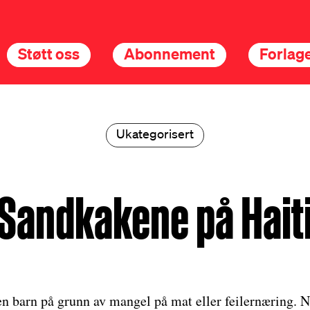
Støtt oss
Abonnement
Forlage
Ukategorisert
Sandkakene på Hait
en barn på grunn av mangel på mat eller feilernæring. 