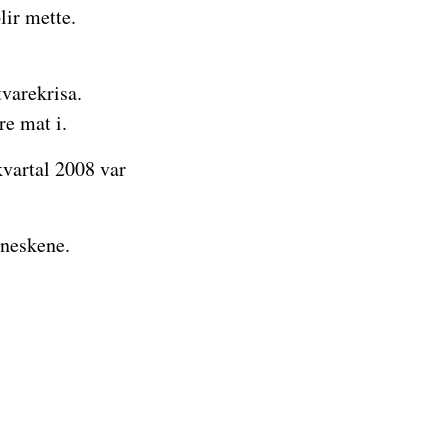
lir mette.
tvarekrisa.
re mat i.
kvartal 2008 var
nneskene.