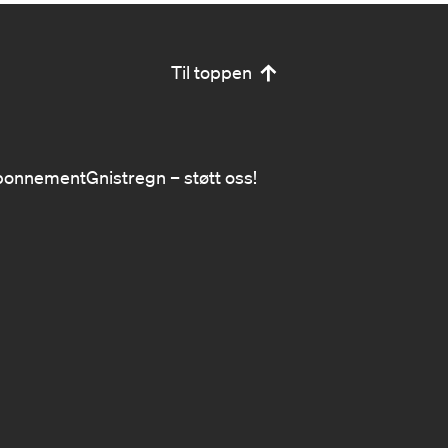
Til toppen
bonnement
Gnistregn – støtt oss!