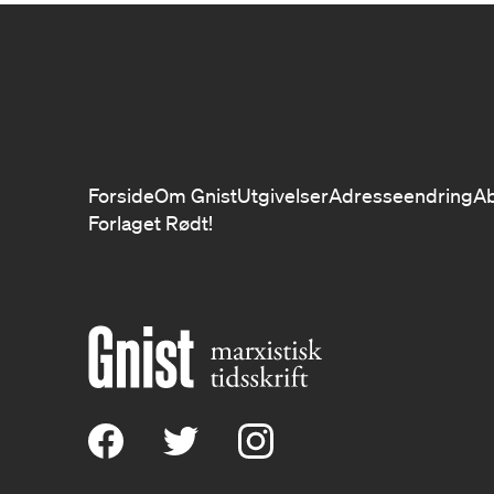
Forside
Om Gnist
Utgivelser
Adresseendring
A
Forlaget Rødt!