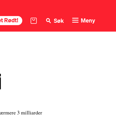
t Rødt!
Meny
Søk
i
Nærmere 3 milliarder