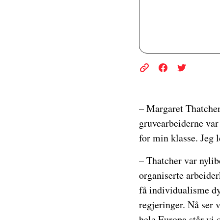
– Margaret Thatcher 
gruvearbeiderne var s
for min klasse. Jeg 
– Thatcher var nyli
organiserte arbeider
få individualisme dy
regjeringer. Nå ser 
hele Europa står vi 