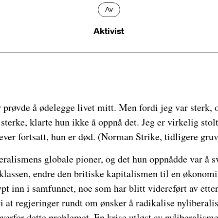
Av
Aktivist
prøvde å ødelegge livet mitt. Men fordi jeg var sterk, 
terke, klarte hun ikke å oppnå det. Jeg er virkelig stolt
lever fortsatt, hun er død. (Norman Strike, tidligere gru
beralismens globale pioner, og det hun oppnådde var å 
klassen, endre den britiske kapitalismen til en økonomi
pt inn i samfunnet, noe som har blitt videreført av ette
vi at regjeringer rundt om ønsker å radikalise nyliberali
overfor dette problemet. En krise utløst av nyliberalism