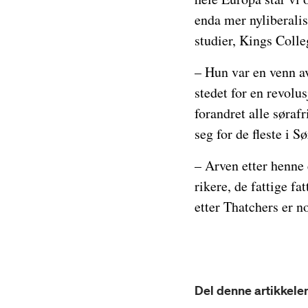
enda mer nyliberalis
studier, Kings Coll
– Hun var en venn av
stedet for en revolu
forandret alle søraf
seg for de fleste i 
– Arven etter henne 
rikere, de fattige fa
etter Thatchers er no
Del denne artikkelen