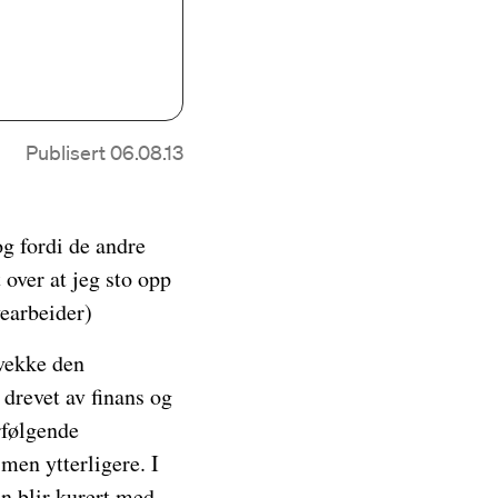
Publisert 06.08.13
og fordi de andre
 over at jeg sto opp
vearbeider)
svekke den
 drevet av finans og
rfølgende
smen ytterligere. I
en blir kurert med