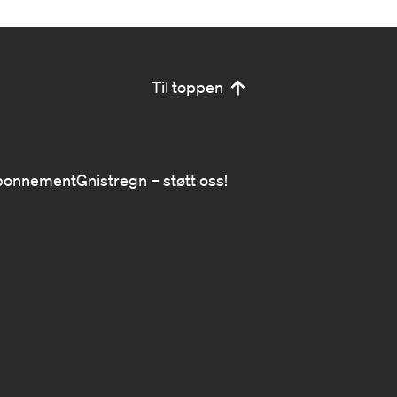
Til toppen
bonnement
Gnistregn – støtt oss!