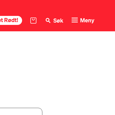
t Rødt!
Meny
Søk