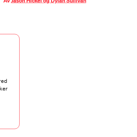
Av
Jason Hickel og Dylan Sullivan
bred
aker