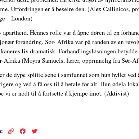
me. Utfordringen er å beseire den. (Alex Callinicos, pr
ege – London)
 apartheid. Hennes rolle var å åpne døren til en forhan
sjonær forandring. Sør- Afrika var på randen av en rev
rikaneres liv dramatisk. Forhandlingsløsningen betydde a
Sør-Afrika (Moyra Samuels, lærer, opprinnelig fra Sør-Af
er de dype splittelsene i samfunnet som hun hyllet ved å
ttigere og ved å få oss til å betale for alt. Hun ødela l
e vi er nødt til å fortsette å kjempe imot. (Aktivist)
: