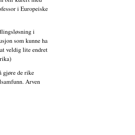
ofessor i Europeiske
dlingsløsning i
olusjon som kunne ha
t veldig lite endret
rika)
 gjøre de rike
okalsamfunn. Arven