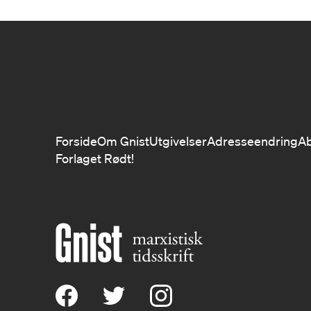
Forside
Om Gnist
Utgivelser
Adresseendring
A
Forlaget Rødt!