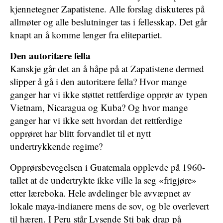
kjennetegner Zapatistene. Alle forslag diskuteres på
allmøter og alle beslutninger tas i fellesskap. Det går
knapt an å komme lenger fra elitepartiet.
Den autoritære fella
Kanskje går det an å håpe på at Zapatistene dermed
slipper å gå i den autoritære fella? Hvor mange
ganger har vi ikke støttet rettferdige opprør av typen
Vietnam, Nicaragua og Kuba? Og hvor mange
ganger har vi ikke sett hvordan det rettferdige
opprøret har blitt forvandlet til et nytt
undertrykkende regime?
Opprørsbevegelsen i Guatemala opplevde på 1960-
tallet at de undertrykte ikke ville la seg «frigjøre»
etter læreboka. Hele avdelinger ble avvæpnet av
lokale maya-indianere mens de sov, og ble overlevert
til hæren. I Peru står Lysende Sti bak drap på