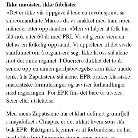
Ikke maoister, ikke fidelister
«Det er ikke vår oppgave å lede en revolusjon», sa
subcomandante Marcos da vi snakket med ham noen
måneder etter oppstanden. «Men vi håper at folk har
fått nok etter 60 år med PRI. Vi vil gjerne være en
del av en folkelig oppstand. Vi appellerer til det sivile
samfunnet om å organisere seg. Ikke la oss stå alene
mot det onde regimet. I Guerrero dukket det to år
senere opp en annen geriljabevegelse som ikke hadde
tenkt å la Zapatistene stå alene. EPR bruker klassiske
marxistiske formuleringer og avviser forhandlinger
med regjeringen. For EPR fins det bare to utveier:
Seier eller utslettelse.
Men mens Zapatistene har et klart definert grunnfjell
i mayafolket i Chiapas, er det uklart hvem som står
bak EPR. Riktignok kjenner vi til forbindelser de har
med ulike bondeorganisasjoner, men ingen vet