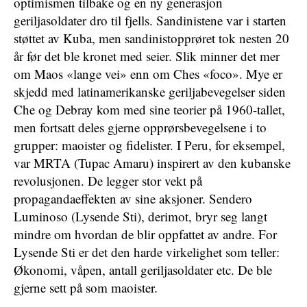
optimismen tilbake og en ny generasjon
geriljasoldater dro til fjells. Sandinistene var i starten
støttet av Kuba, men sandinistopprøret tok nesten 20
år før det ble kronet med seier. Slik minner det mer
om Maos «lange vei» enn om Ches «foco». Mye er
skjedd med latinamerikanske geriljabevegelser siden
Che og Debray kom med sine teorier på 1960-tallet,
men fortsatt deles gjerne opprørsbevegelsene i to
grupper: maoister og fidelister. I Peru, for eksempel,
var MRTA (Tupac Amaru) inspirert av den kubanske
revolusjonen. De legger stor vekt på
propagandaeffekten av sine aksjoner. Sendero
Luminoso (Lysende Sti), derimot, bryr seg langt
mindre om hvordan de blir oppfattet av andre. For
Lysende Sti er det den harde virkelighet som teller:
Økonomi, våpen, antall geriljasoldater etc. De ble
gjerne sett på som maoister.