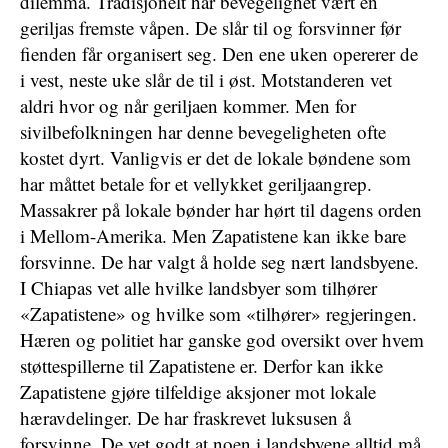
dilemma. Tradisjonelt har bevegelighet vært en
geriljas fremste våpen. De slår til og forsvinner før
fienden får organisert seg. Den ene uken opererer de
i vest, neste uke slår de til i øst. Motstanderen vet
aldri hvor og når geriljaen kommer. Men for
sivilbefolkningen har denne bevegeligheten ofte
kostet dyrt. Vanligvis er det de lokale bøndene som
har måttet betale for et vellykket geriljaangrep.
Massakrer på lokale bønder har hørt til dagens orden
i Mellom-Amerika. Men Zapatistene kan ikke bare
forsvinne. De har valgt å holde seg nært landsbyene.
I Chiapas vet alle hvilke landsbyer som tilhører
«Zapatistene» og hvilke som «tilhører» regjeringen.
Hæren og politiet har ganske god oversikt over hvem
støttespillerne til Zapatistene er. Derfor kan ikke
Zapatistene gjøre tilfeldige aksjoner mot lokale
hæravdelinger. De har fraskrevet luksusen å
forsvinne. De vet godt at noen i landsbyene alltid må