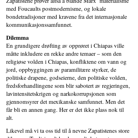
Zapatistene prøver altså å blande Marx’ materialisme
med Foucaults postmodernisme, og lokale
bondetradisjoner med kravene fra det internasjonale
kommunikasjonssamfunnet.
Dilemma
En grundigere drøfting av opprøret i Chiapas ville
måtte inkludere en rekke andre temaer – som den
religiøse volden i Chiapas, konfliktene om vann og
jord, oppbyggingen av paramilitære styrker, de
politiske drapene, godseierne, den politiske volden,
fredsforhandlingene som blir sabotert av regjeringen,
lavintensitetskrigen og narkokorrupsjonen som
gjennomsyrer det mexikanske samfunnet. Men det
får bli en annen gang. Her er det ikke plass nok til
alt.
Likevel må vi ta oss tid til å nevne Zapatistenes store