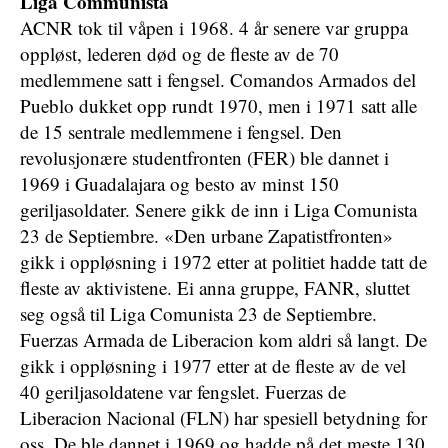
Liga Communista
ACNR tok til våpen i 1968. 4 år senere var gruppa
oppløst, lederen død og de fleste av de 70
medlemmene satt i fengsel. Comandos Armados del
Pueblo dukket opp rundt 1970, men i 1971 satt alle
de 15 sentrale medlemmene i fengsel. Den
revolusjonære studentfronten (FER) ble dannet i
1969 i Guadalajara og besto av minst 150
geriljasoldater. Senere gikk de inn i Liga Comunista
23 de Septiembre. «Den urbane Zapatistfronten»
gikk i oppløsning i 1972 etter at politiet hadde tatt de
fleste av aktivistene. Ei anna gruppe, FANR, sluttet
seg også til Liga Comunista 23 de Septiembre.
Fuerzas Armada de Liberacion kom aldri så langt. De
gikk i oppløsning i 1977 etter at de fleste av de vel
40 geriljasoldatene var fengslet. Fuerzas de
Liberacion Nacional (FLN) har spesiell betydning for
oss. De ble dannet i 1969 og hadde på det meste 130