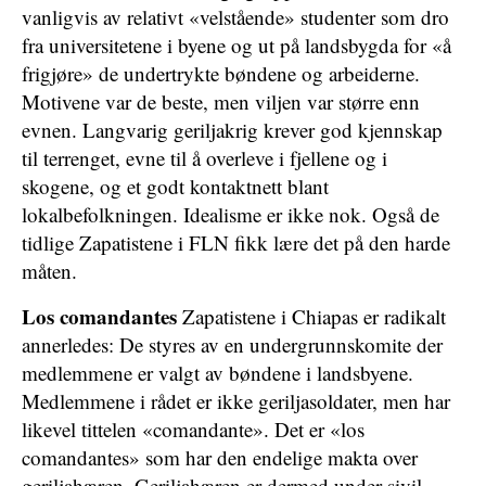
vanligvis av relativt «velstående» studenter som dro
fra universitetene i byene og ut på landsbygda for «å
frigjøre» de undertrykte bøndene og arbeiderne.
Motivene var de beste, men viljen var større enn
evnen. Langvarig geriljakrig krever god kjennskap
til terrenget, evne til å overleve i fjellene og i
skogene, og et godt kontaktnett blant
lokalbefolkningen. Idealisme er ikke nok. Også de
tidlige Zapatistene i FLN fikk lære det på den harde
måten.
Los comandantes
Zapatistene i Chiapas er radikalt
annerledes: De styres av en undergrunnskomite der
medlemmene er valgt av bøndene i landsbyene.
Medlemmene i rådet er ikke geriljasoldater, men har
likevel tittelen «comandante». Det er «los
comandantes» som har den endelige makta over
geriljahæren. Geriljahæren er dermed under sivil