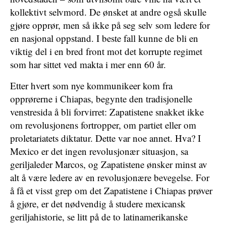
kollektivt selvmord. De ønsket at andre også skulle
gjøre opprør, men så ikke på seg selv som ledere for
en nasjonal oppstand. I beste fall kunne de bli en
viktig del i en bred front mot det korrupte regimet
som har sittet ved makta i mer enn 60 år.
Etter hvert som nye kommunikeer kom fra
opprørerne i Chiapas, begynte den tradisjonelle
venstresida å bli forvirret: Zapatistene snakket ikke
om revolusjonens fortropper, om partiet eller om
proletariatets diktatur. Dette var noe annet. Hva? I
Mexico er det ingen revolusjonær situasjon, sa
geriljaleder Marcos, og Zapatistene ønsker minst av
alt å være ledere av en revolusjonære bevegelse. For
å få et visst grep om det Zapatistene i Chiapas prøver
å gjøre, er det nødvendig å studere mexicansk
geriljahistorie, se litt på de to latinamerikanske