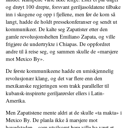
og drøyt 100 drepte, forsvant geriljasoldatene tilbake
inn i skogene og opp i fjellene, men før de kom så
langt, hadde de holdt pressekonferanser og sendt ut
kommunikeer. De kalte seg Zapatister etter den
gamle revolusjonshelten Emiliano Zapata, og ville
frigjøre de undertrykte i Chiapas. De oppfordret
andre til å reise seg, og sammen skulle de «marsjere
mot Mexico By».
De første kommunikeene hadde en umiskjennelig
revolusjonær klang, og det var flere enn den
mexikanske regjeringen som trakk paralleller til
kubansk-inspirerte geriljarørsler ellers i Latin-
Amerika.
Men Zapatistene mente aldri at de skulle «ta makta» i
Mexico By. De planla ikke å marsjere mot
hovedstaden – som utvilsomt bare ville ha vært et