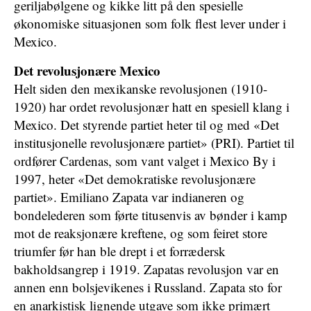
geriljabølgene og kikke litt på den spesielle
økonomiske situasjonen som folk flest lever under i
Mexico.
Det revolusjonære Mexico
Helt siden den mexikanske revolusjonen (1910-
1920) har ordet revolusjonær hatt en spesiell klang i
Mexico. Det styrende partiet heter til og med «Det
institusjonelle revolusjonære partiet» (PRI). Partiet til
ordfører Cardenas, som vant valget i Mexico By i
1997, heter «Det demokratiske revolusjonære
partiet». Emiliano Zapata var indianeren og
bondelederen som førte titusenvis av bønder i kamp
mot de reaksjonære kreftene, og som feiret store
triumfer før han ble drept i et forrædersk
bakholdsangrep i 1919. Zapatas revolusjon var en
annen enn bolsjevikenes i Russland. Zapata sto for
en anarkistisk lignende utgave som ikke primært