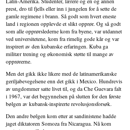
Latin-Amerika. Studenter, lærere og en og annen
prest, dro til fjells eller inn i jungelen for å sette de
gamle regimene i brann. Så godt som hvert eneste
land i regionen opplevde et slikt opprør. Og så godt
som alle opprørslederne kom fra byene, var utdannet
ved universitetene, kom fra rimelig gode kår og var
inspirert av den kubanske erfaringen. Kuba ga
militær trening og økonomisk støtte til mange av
opprørerne.
Men det gikk ikke likere med de latinamerikanske
geriljabevegelsene enn det gikk i Mexico. Hundrevis
av ungdommer satte livet til, og da Che Guevara falt
i 1967, var det begynnelsen på slutten for den første
bølgen av kubansk-inspirerte revolusjonsforsøk.
Den andre bølgen kom etter at sandinistene hadde
jaget diktatoren Somoza fra Nicaragua. Nå kom