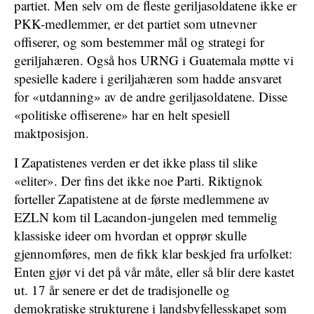
partiet. Men selv om de fleste geriljasoldatene ikke er
PKK-medlemmer, er det partiet som utnevner
offiserer, og som bestemmer mål og strategi for
geriljahæren. Også hos URNG i Guatemala møtte vi
spesielle kadere i geriljahæren som hadde ansvaret
for «utdanning» av de andre geriljasoldatene. Disse
«politiske offiserene» har en helt spesiell
maktposisjon.
I Zapatistenes verden er det ikke plass til slike
«eliter». Der fins det ikke noe Parti. Riktignok
forteller Zapatistene at de første medlemmene av
EZLN kom til Lacandon-jungelen med temmelig
klassiske ideer om hvordan et opprør skulle
gjennomføres, men de fikk klar beskjed fra urfolket:
Enten gjør vi det på vår måte, eller så blir dere kastet
ut. 17 år senere er det de tradisjonelle og
demokratiske strukturene i landsbyfellesskapet som