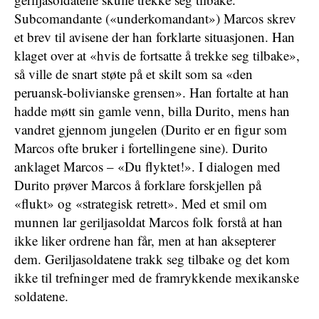
Subcomandante («underkomandant») Marcos skrev
et brev til avisene der han forklarte situasjonen. Han
klaget over at «hvis de fortsatte å trekke seg tilbake»,
så ville de snart støte på et skilt som sa «den
peruansk-bolivianske grensen». Han fortalte at han
hadde møtt sin gamle venn, billa Durito, mens han
vandret gjennom jungelen (Durito er en figur som
Marcos ofte bruker i fortellingene sine). Durito
anklaget Marcos – «Du flyktet!». I dialogen med
Durito prøver Marcos å forklare forskjellen på
«flukt» og «strategisk retrett». Med et smil om
munnen lar geriljasoldat Marcos folk forstå at han
ikke liker ordrene han får, men at han aksepterer
dem. Geriljasoldatene trakk seg tilbake og det kom
ikke til trefninger med de framrykkende mexikanske
soldatene.