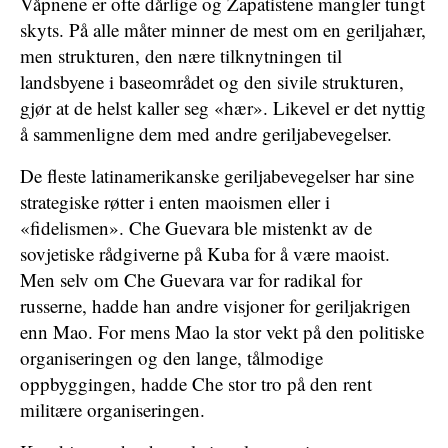
Våpnene er ofte dårlige og Zapatistene mangler tungt
skyts. På alle måter minner de mest om en geriljahær,
men strukturen, den nære tilknytningen til
landsbyene i baseområdet og den sivile strukturen,
gjør at de helst kaller seg «hær». Likevel er det nyttig
å sammenligne dem med andre geriljabevegelser.
De fleste latinamerikanske geriljabevegelser har sine
strategiske røtter i enten maoismen eller i
«fidelismen». Che Guevara ble mistenkt av de
sovjetiske rådgiverne på Kuba for å være maoist.
Men selv om Che Guevara var for radikal for
russerne, hadde han andre visjoner for geriljakrigen
enn Mao. For mens Mao la stor vekt på den politiske
organiseringen og den lange, tålmodige
oppbyggingen, hadde Che stor tro på den rent
militære organiseringen.