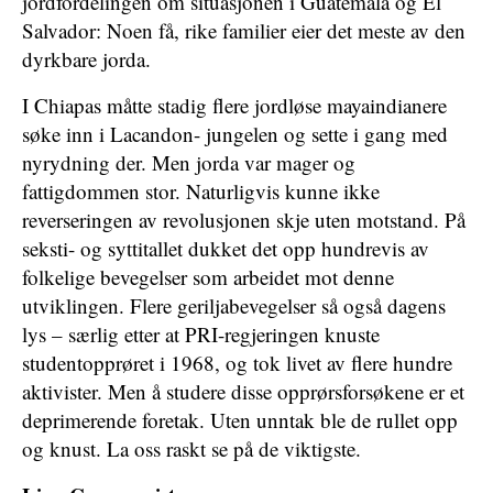
jordfordelingen om situasjonen i Guatemala og El
Salvador: Noen få, rike familier eier det meste av den
dyrkbare jorda.
I Chiapas måtte stadig flere jordløse mayaindianere
søke inn i Lacandon- jungelen og sette i gang med
nyrydning der. Men jorda var mager og
fattigdommen stor. Naturligvis kunne ikke
reverseringen av revolusjonen skje uten motstand. På
seksti- og syttitallet dukket det opp hundrevis av
folkelige bevegelser som arbeidet mot denne
utviklingen. Flere geriljabevegelser så også dagens
lys – særlig etter at PRI-regjeringen knuste
studentopprøret i 1968, og tok livet av flere hundre
aktivister. Men å studere disse opprørsforsøkene er et
deprimerende foretak. Uten unntak ble de rullet opp
og knust. La oss raskt se på de viktigste.