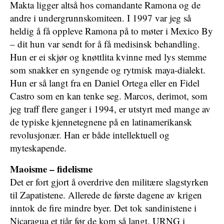
Makta ligger altså hos comandante Ramona og de
andre i undergrunnskomiteen. I 1997 var jeg så
heldig å få oppleve Ramona på to møter i Mexico By
– dit hun var sendt for å få medisinsk behandling.
Hun er ei skjør og knøttlita kvinne med lys stemme
som snakker en syngende og rytmisk maya-dialekt.
Hun er så langt fra en Daniel Ortega eller en Fidel
Castro som en kan tenke seg. Marcos, derimot, som
jeg traff flere ganger i 1994, er utstyrt med mange av
de typiske kjennetegnene på en latinamerikansk
revolusjonær. Han er både intellektuell og
myteskapende.
Maoisme – fidelisme
Det er fort gjort å overdrive den militære slagstyrken
til Zapatistene. Allerede de første dagene av krigen
inntok de fire mindre byer. Det tok sandinistene i
Nicaragua et tiår før de kom så langt. URNG i