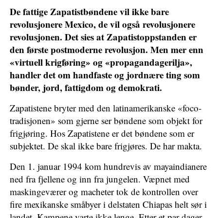
De fattige Zapatistbøndene vil ikke bare
revolusjonere Mexico, de vil også revolusjonere
revolusjonen. Det sies at Zapatistoppstanden er
den første postmoderne revolusjon. Men mer enn
«virtuell krigføring» og «propagandagerilja»,
handler det om handfaste og jordnære ting som
bønder, jord, fattigdom og demokrati.
Zapatistene bryter med den latinamerikanske «foco-
tradisjonen» som gjerne ser bøndene som objekt for
frigjøring. Hos Zapatistene er det bøndene som er
subjektet. De skal ikke bare frigjøres. De har makta.
Den 1. januar 1994 kom hundrevis av mayaindianere
ned fra fjellene og inn fra jungelen. Væpnet med
maskingeværer og macheter tok de kontrollen over
fire mexikanske småbyer i delstaten Chiapas helt sør i
landet. Kampene varte ikke lenge. Etter et par dager