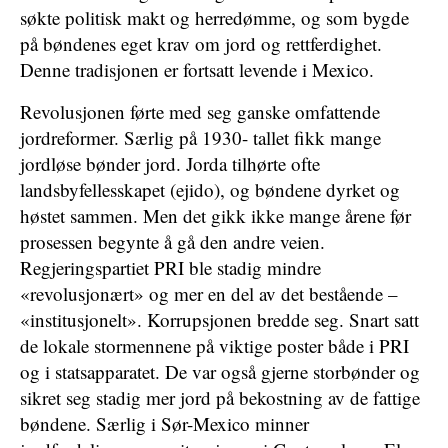
søkte politisk makt og herredømme, og som bygde
på bøndenes eget krav om jord og rettferdighet.
Denne tradisjonen er fortsatt levende i Mexico.
Revolusjonen førte med seg ganske omfattende
jordreformer. Særlig på 1930- tallet fikk mange
jordløse bønder jord. Jorda tilhørte ofte
landsbyfellesskapet (ejido), og bøndene dyrket og
høstet sammen. Men det gikk ikke mange årene før
prosessen begynte å gå den andre veien.
Regjeringspartiet PRI ble stadig mindre
«revolusjonært» og mer en del av det bestående –
«institusjonelt». Korrupsjonen bredde seg. Snart satt
de lokale stormennene på viktige poster både i PRI
og i statsapparatet. De var også gjerne storbønder og
sikret seg stadig mer jord på bekostning av de fattige
bøndene. Særlig i Sør-Mexico minner