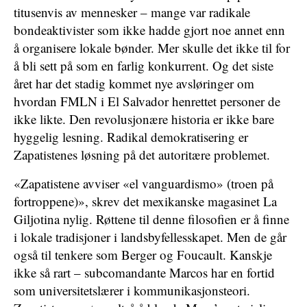
titusenvis av mennesker – mange var radikale
bondeaktivister som ikke hadde gjort noe annet enn
å organisere lokale bønder. Mer skulle det ikke til for
å bli sett på som en farlig konkurrent. Og det siste
året har det stadig kommet nye avsløringer om
hvordan FMLN i El Salvador henrettet personer de
ikke likte. Den revolusjonære historia er ikke bare
hyggelig lesning. Radikal demokratisering er
Zapatistenes løsning på det autoritære problemet.
«Zapatistene avviser «el vanguardismo» (troen på
fortroppene)», skrev det mexikanske magasinet La
Giljotina nylig. Røttene til denne filosofien er å finne
i lokale tradisjoner i landsbyfellesskapet. Men de går
også til tenkere som Berger og Foucault. Kanskje
ikke så rart – subcomandante Marcos har en fortid
som universitetslærer i kommunikasjonsteori.