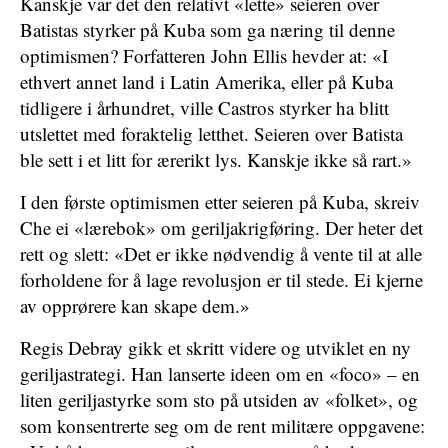
Kanskje var det den relativt «lette» seieren over
Batistas styrker på Kuba som ga næring til denne
optimismen? Forfatteren John Ellis hevder at: «I
ethvert annet land i Latin Amerika, eller på Kuba
tidligere i århundret, ville Castros styrker ha blitt
utslettet med foraktelig letthet. Seieren over Batista
ble sett i et litt for ærerikt lys. Kanskje ikke så rart.»
I den første optimismen etter seieren på Kuba, skreiv
Che ei «lærebok» om geriljakrigføring. Der heter det
rett og slett: «Det er ikke nødvendig å vente til at alle
forholdene for å lage revolusjon er til stede. Ei kjerne
av opprørere kan skape dem.»
Regis Debray gikk et skritt videre og utviklet en ny
geriljastrategi. Han lanserte ideen om en «foco» – en
liten geriljastyrke som sto på utsiden av «folket», og
som konsentrerte seg om de rent militære oppgavene: