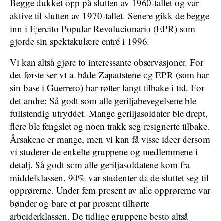
Begge dukket opp på slutten av 1960-tallet og var
aktive til slutten av 1970-tallet. Senere gikk de begge
inn i Ejercito Popular Revolucionario (EPR) som
gjorde sin spektakulære entré i 1996.
Vi kan altså gjøre to interessante observasjoner. For
det første ser vi at både Zapatistene og EPR (som har
sin base i Guerrero) har røtter langt tilbake i tid. For
det andre: Så godt som alle geriljabevegelsene ble
fullstendig utryddet. Mange geriljasoldater ble drept,
flere ble fengslet og noen trakk seg resignerte tilbake.
Årsakene er mange, men vi kan få visse ideer dersom
vi studerer de enkelte gruppene og medlemmene i
detalj. Så godt som alle geriljasoldatene kom fra
middelklassen. 90% var studenter da de sluttet seg til
opprørerne. Under fem prosent av alle opprørerne var
bønder og bare et par prosent tilhørte
arbeiderklassen. De tidlige gruppene besto altså