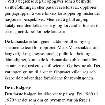
«Ved å begrense seg til oppgaver som å beskytte
sivilbefolkningen eller passivt selvforsvar, opphører
geriljagruppen å være folkets fortropper og mister det
nasjonale perspektivet. Men ved å gå til angrep,
katalyserer den folkets energi og forvandler focoen til
en magnetisk pol for hele landet.»
De kubanske erfaringene hadde ført til en ny og
spennende teori for opprøret. Mens Mao snakket om
langvarig krig, møysommelig politisk arbeid og
tålmodighet, kunne de karismatiske kubanerne tilby
en annen og raskere vei til seieren. Og best av alt: Det
var ingen grunn til å vente. Opprøret ville i seg selv
skape de nødvendige forholdene for revolusjonen.
De to bølgene
Den første bølgen lot ikke vente på seg. Fra 1960 til
1970 var det som om en pyroman var på ferde i