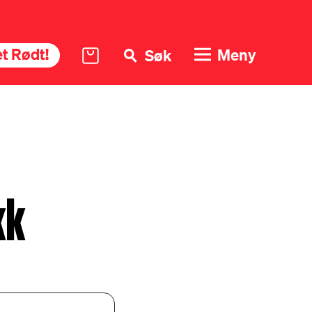
t Rødt!
Meny
Søk
kk