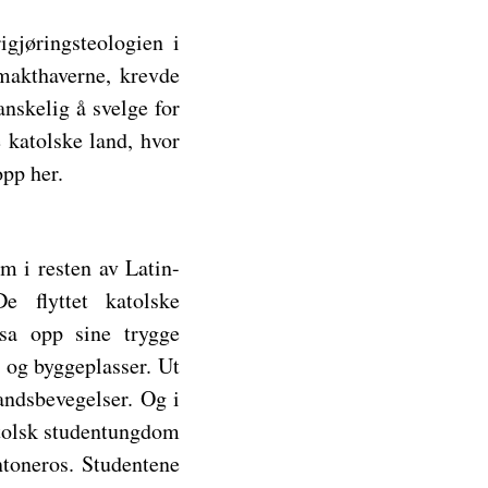
gjøringsteologien i
 makthaverne, krevde
nskelig å svelge for
 katolske land, hvor
opp her.
m i resten av Latin-
De flyttet katolske
 sa opp sine trygge
 og byggeplasser. Ut
andsbevegelser. Og i
atolsk studentungdom
ntoneros. Studentene