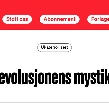
Støtt oss
Abonnement
Forlage
Ukategorisert
evolusjonens mysti