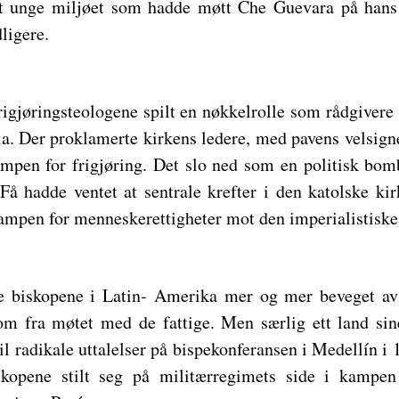
et unge miljøet som hadde møtt Che Guevara på han
ligere.
rigjøringsteologene spilt en nøkkelrolle som rådgivere
a. Der proklamerte kirkens ledere, med pavens velsignel
kampen for frigjøring. Det slo ned som en politisk bom
 Få hadde ventet at sentrale krefter i den katolske kir
 kampen for menneskerettigheter mot den imperialistisk
ble biskopene i Latin- Amerika mer og mer beveget av
m fra møtet med de fattige. Men særlig ett land sin
il radikale uttalelser på bispekonferansen i Medellín i
skopene stilt seg på militærregimets side i kamp