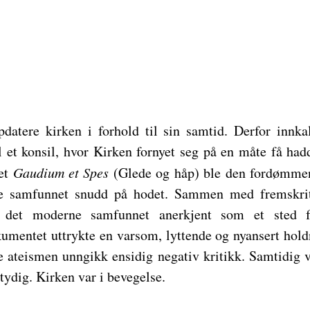
pdatere kirken i forhold til sin samtid. Derfor innka
il et konsil, hvor Kirken fornyet seg på en måte få had
et
Gaudium et Spes
(Glede og håp) ble den fordømmen
e samfunnet snudd på hodet. Sammen med fremskrit
ar det moderne samfunnet anerkjent som et sted
entet uttrykte en varsom, lyttende og nyansert holdni
 ateismen unngikk ensidig negativ kritikk. Samtidig
ntydig. Kirken var i bevegelse.