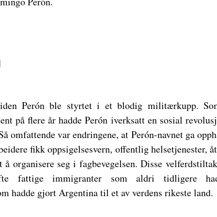
omingo Perón.
l
iden Perón ble styrtet i et blodig militærkupp. So
nt på flere år hadde Perón iverksatt en sosial revolus
 Så omfattende var endringene, at Perón-navnet ga oppha
eidere fikk oppsigelsesvern, offentlig helsetjenester, å
t å organisere seg i fagbevegelsen. Disse velferdstilt
ofte fattige immigranter som aldri tidligere h
m hadde gjort Argentina til et av verdens rikeste land.