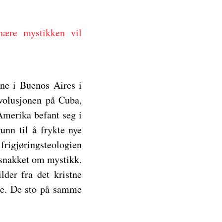
nære mystikken vil
tne i Buenos Aires i
evolusjonen på Cuba,
Amerika befant seg i
unn til å frykte nye
rigjøringsteologien
snakket om mystikk.
der fra det kristne
ige. De sto på samme