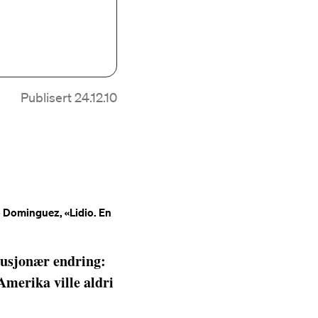
Publisert 24.12.10
io Dominguez, «Lidio. En
olusjonær endring:
Amerika ville aldri