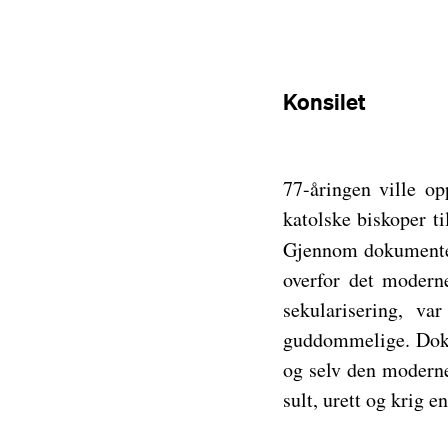
Konsilet
77-åringen ville op
katolske biskoper t
Gjennom dokument
overfor det modern
sekularisering, v
guddommelige. Dokum
og selv den moderne
sult, urett og krig e