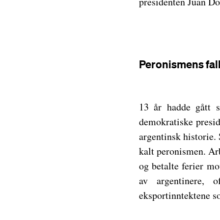
presidenten Juan D
Peronismens fal
13 år hadde gått s
demokratiske preside
argentinsk historie.
kalt peronismen. Arb
og betalte ferier mo
av argentinere, 
eksportinntektene so