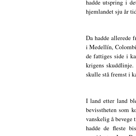
hadde utspring i d
hjemlandet sju år tid
Da hadde allerede f
i Medellín, Colombi
de fattiges side i 
krigens skuddlinje.
skulle stå fremst i
I land etter land 
bevisstheten som ko
vanskelig å bevege t
hadde de fleste bi