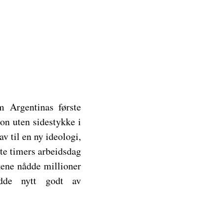
m Argentinas første
jon uten sidestykke i
v til en ny ideologi,
tte timers arbeidsdag
akene nådde millioner
adde nytt godt av