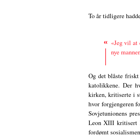
To år tidligere hadde
«Jeg vil at
nye mannen 
Og det blåste frisk
katolikkene. Der h
kirken, kritiserte i
hvor forgjengeren f
Sovjetunionens pres
Leon XIII kritisert
fordømt sosialismen.