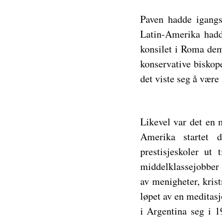
Paven hadde igangs
Latin-Amerika hadde
konsilet i Roma dem
konservative biskop
det viste seg å være
Likevel var det en 
Amerika startet de
prestisjeskoler ut
middelklassejobber 
av menigheter, kris
løpet av en meditas
i Argentina seg i 1