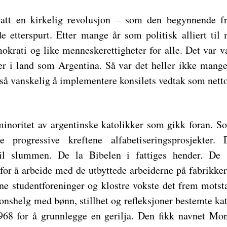
att en kirkelig revolusjon – som den begynnende fri
 etterspurt. Etter mange år som politisk alliert til
okrati og like menneskerettigheter for alle. Det var va
er i land som Argentina. Så var det heller ikke mange
 så vanskelig å implementere konsilets vedtak som nett
minoritet av argentinske katolikker som gikk foran. So
 progressive kreftene alfabetiseringsprosjekter. 
 til slummen. De la Bibelen i fattiges hender. De
for å arbeide med de utbyttede arbeiderne på fabrikker
tne studentforeninger og klostre vokste det frem motst
jonshelg med bønn, stillhet og refleksjoner bestemte k
968 for å grunnlegge en gerilja. Den fikk navnet Mo