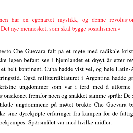
nen har en egenartet mystikk, og denne revolusjo
 Det nye mennesket, som skal bygge sosialismen.»
nesto Che Guevara falt på et møte med radikale kris
ke legen befant seg i hjemlandet et drøyt år etter r
 et helt kontinent. Cuba hadde vist vei, og hele Latin-
ringstid. Også militærdiktaturet i Argentina hadde gr
t kristne ungdommer som var i ferd med å utforme f
jonsikonet fremfor noen og snakket samme språk: De 
dikale ungdommene på møtet brukte Che Guevara bil
olke sine dyrekjøpte erfaringer fra kampen for de fatt
e bekjempes. Spørsmålet var med hvilke midler.