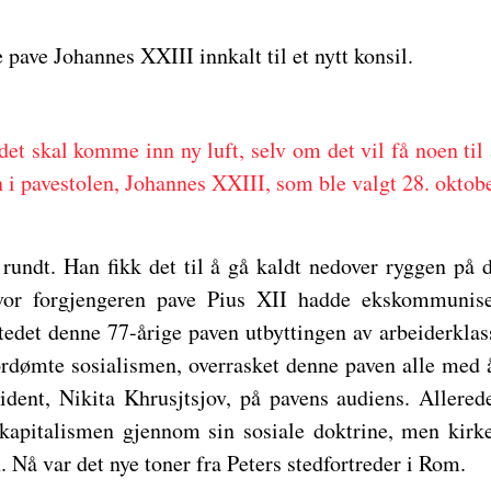
 pave Johannes XXIII innkalt til et nytt konsil.
 det skal komme inn ny luft, selv om det vil få noen til 
i pavestolen, Johannes XXIII, som ble valgt 28. oktob
t rundt. Han fikk det til å gå kaldt nedover ryggen på 
vor forgjengeren pave Pius XII hadde ekskommunis
 stedet denne 77-årige paven utbyttingen av arbeiderkla
ordømte sosialismen, overrasket denne paven alle med å 
ident, Nikita Khrusjtsjov, på pavens audiens. Allere
 kapitalismen gjennom sin sosiale doktrine, men kir
 Nå var det nye toner fra Peters stedfortreder i Rom.