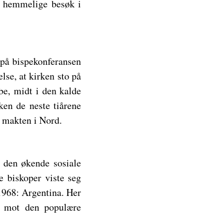
s hemmelige besøk i
 på bispekonferansen
se, at kirken sto på
be, midt i den kalde
ken de neste tiårene
e makten i Nord.
 den økende sosiale
e biskoper viste seg
 1968: Argentina. Her
en mot den populære