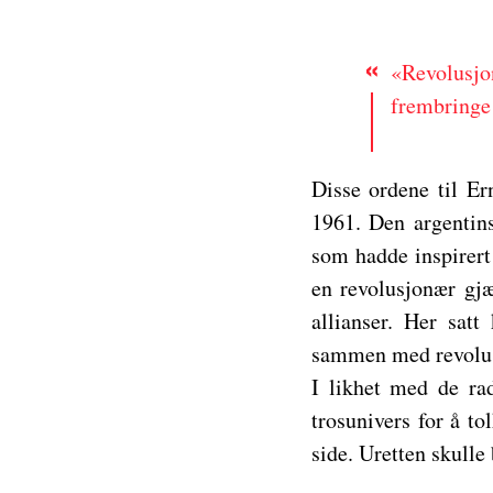
«Revolusjo
frembringe
Disse ordene til Er
1961. Den argentins
som hadde inspirert
en revolusjonær gjæ
allianser. Her sat
sammen med revolus
I likhet med de ra
trosunivers for å t
side. Uretten skull