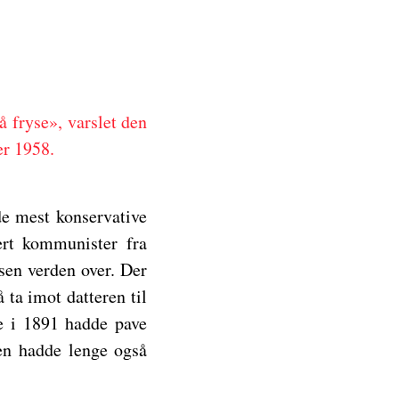
å fryse», varslet den
er 1958.
de mest konservative
ert kommunister fra
ssen verden over. Der
ta imot datteren til
de i 1891 hadde pave
ken hadde lenge også