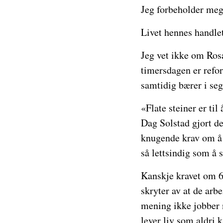
Jeg forbeholder meg r
Livet hennes handlet
Jeg vet ikke om Ros
timersdagen er refor
samtidig bærer i seg
«Flate steiner er til
Dag Solstad gjort d
knugende krav om å 
så lettsindig som å s
Kanskje kravet om 6
skryter av at de arb
mening ikke jobber n
lever liv som aldri k