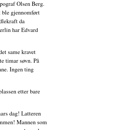
typograf Olsen Berg.
t ble gjennomført
dlekraft da
Berlin har Edvard
det same kravet
te timar søvn. På
ane. Ingen ting
plassen etter bare
mars dag! Latteren
 bommen! Mannen som