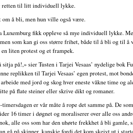
etten til litt individuell lykke.
 om å bli, men hun ville også være.
a Luxemburg fikk oppleve så mye individuell lykke. Men
men som kan gi oss større frihet, både til å bli og til å
 en liten protest og et frampek.
 å sitja på!,» sier Tusten i Tarjei Vesaas’ nydelige bok Fu
enne replikken til Tarjei Vesaas’ egen protest, mot bon
arbeide med jord og skog hver eneste våkne time og ald
itte på flate steiner eller skrive dikt og romaner.
-timersdagen er vår måte å rope det samme på. De som 
eider 16 timer i døgnet og moraliserer over alle oss and
ok, alle oss som har den uhørte frekkhet å bli gamle, sl
an gå på skinner, kanskje fordi det kom skeivt ut i start