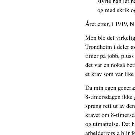
styrte han let 
og med skrik og
Året etter, i 1919, b
Men ble det virkelig
Trondheim i deler a
timer på jobb, pluss
det var en nokså bet
et krav som var like
Da min egen generasj
8-timersdagen ikke g
sprang rett ut av de
kravet om 8-timersda
og utmattelse. Det h
arbeiderrørsla blir 