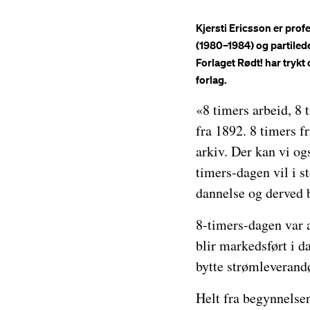
Kjersti Ericsson er pro
(1980–1984) og partileder
Forlaget Rødt! har tryk
forlag.
«8 timers arbeid, 8 
fra 1892. 8 timers fr
arkiv. Der kan vi og
timers-dagen vil i s
dannelse og derved b
8-timers-dagen var a
blir markedsført i da
bytte strømleverand
Helt fra begynnelsen