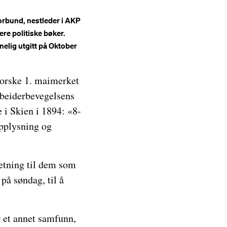
forbund, nestleder i AKP
ere politiske bøker.
nelig utgitt på Oktober
 norske 1. maimerket
Arbeiderbevegelsens
e i Skien i 1894: «8-
opplysning og
setning til dem som
 på søndag, til å
r et annet samfunn,