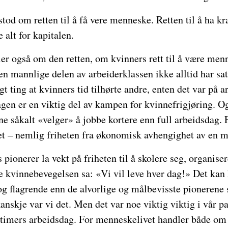
tod om retten til å få vere menneske. Retten til å ha kra
e alt for kapitalen.
r også om den retten, om kvinners rett til å være menne
den mannlige delen av arbeiderklassen ikke alltid har satt
t ting at kvinners tid tilhørte andre, enten det var på a
gen er en viktig del av kampen for kvinnefrigjøring. Og
e såkalt «velger» å jobbe kortere enn full arbeidsdag. 
het – nemlig friheten fra økonomisk avhengighet av en 
pionerer la vekt på friheten til å skolere seg, organise
e kvinnebevegelsen sa: «Vi vil leve hver dag!» Det kan
 og flagrende enn de alvorlige og målbevisste pioneren
nskje var vi det. Men det var noe viktig viktig i vår p
8 timers arbeidsdag. For menneskelivet handler både om 