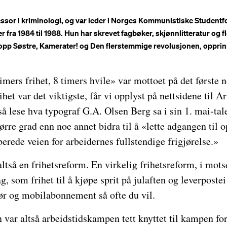
fessor i kriminologi, og var leder i Norges Kommunistiske Student
 fra 1984 til 1988. Hun har skrevet fagbøker, skjønnlitteratur og fl
t opp Søstre, Kamerater! og Den flerstemmige revolusjonen, opprin
timers frihet, 8 timers hvile» var mottoet på det første
ihet var det viktigste, får vi opplyst på nettsidene til 
så lese hva typograf G.A. Olsen Berg sa i sin 1. mai-tal
tørre grad enn noe annet bidra til å «lette adgangen til 
erede veien for arbeidernes fullstendige frigjørelse.»
ltså en frihetsreform. En virkelig frihetsreform, i mot
g, som frihet til å kjøpe sprit på julaften og leverpostei
ør og mobilabonnement så ofte du vil.
 var altså arbeidstidskampen tett knyttet til kampen fo