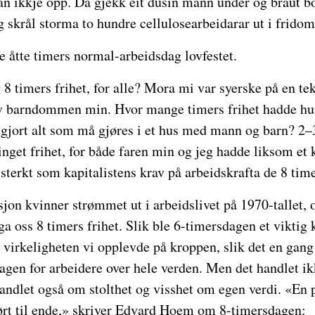
han ikkje opp. Da gjekk eit dusin mann under og braut
 skrål storma to hundre cellulosearbeidarar ut i fridom
le åtte timers normal-arbeidsdag lovfestet.
 8 timers frihet, for alle? Mora mi var syerske på en tek
v barndommen min. Hvor mange timers frihet hadde hun,
 gjort alt som må gjøres i et hus med mann og barn? 2–
inget frihet, for både faren min og jeg hadde liksom et 
 sterkt som kapitalistens krav på arbeidskrafta de 8 tim
on kvinner strømmet ut i arbeidslivet på 1970-tallet, 
a oss 8 timers frihet. Slik ble 6-timersdagen et viktig 
n virkeligheten vi opplevde på kroppen, slik det en ga
gen for arbeidere over hele verden. Men det handlet ik
andlet også om stolthet og visshet om egen verdi. «En pe
ført til ende,» skriver Edvard Hoem om 8-timersdagen: