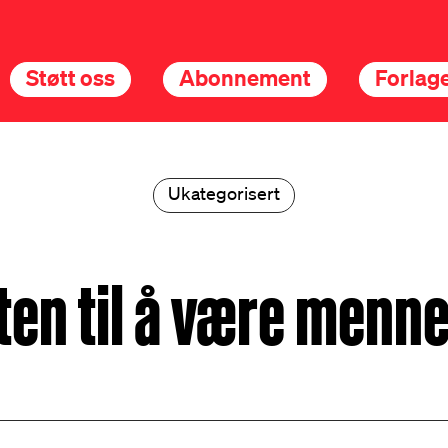
Støtt oss
Abonnement
Forlage
Ukategorisert
ten til å være menn