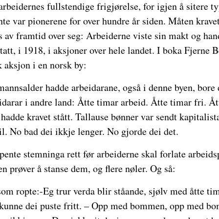
arbeidernes fullstendige frigjørelse, for igjen å sitere 
nte var pionerene for over hundre år siden. Måten krave
s av framtid over seg: Arbeiderne viste sin makt og han
tatt, i 1918, i aksjoner over hele landet. I boka Fjerne 
 aksjon i en norsk by:
mannsalder hadde arbeidarane, også i denne byen, bore 
darar i andre land: Åtte timar arbeid. Åtte timar fri. Åt
 hadde kravet stått. Tallause bønner var sendt kapitalist
il. No bad dei ikkje lenger. No gjorde dei det.
ente stemninga rett før arbeiderne skal forlate arbeids
n prøver å stanse dem, og flere nøler. Og så:
som ropte:-Eg trur verda blir ståande, sjølv med åtte ti
o kunne dei puste fritt. – Opp med bommen, opp med