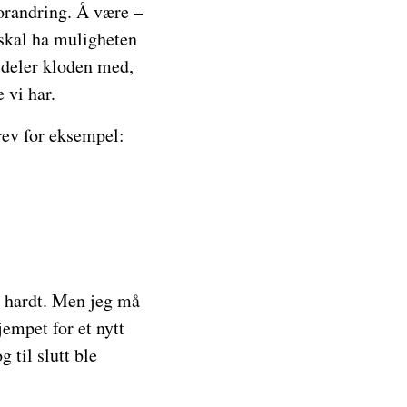
forandring. Å være –
 skal ha muligheten
 deler kloden med,
 vi har.
rev for eksempel:
ar hardt. Men jeg må
empet for et nytt
 til slutt ble