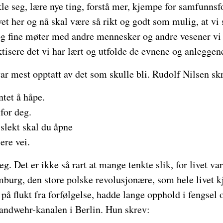
ikle seg, lære nye ting, forstå mer, kjempe for samfunns
vet her og nå skal være så rikt og godt som mulig, at vi
 og fine møter med andre mennesker og andre vesener vi
ktisere det vi har lært og utfolde de evnene og anleggene
r mest opptatt av det som skulle bli. Rudolf Nilsen sk
ntet å håpe.
for deg.
slekt skal du åpne
ere vei.
eg. Det er ikke så rart at mange tenkte slik, for livet v
urg, den store polske revolusjonære, som hele livet kj
å flukt fra forfølgelse, hadde lange opphold i fengsel og
Landwehr-kanalen i Berlin. Hun skrev: