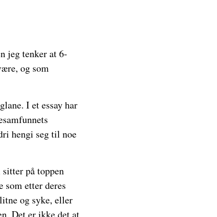
 jeg tenker at 6-
 være, og som
glane. I et essay har
desamfunnets
ri hengi seg til noe
sitter på toppen
re som etter deres
itne og syke, eller
en. Det er ikke det at