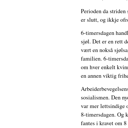
Perioden da striden s
er slutt, og ikkje ofr
6-timersdagen handle
sjøl. Det er en rett 
vært en nokså sjølsag
familien. 6-timersda
om hver enkelt kvinn
en annen viktig fri
Arbeiderbevegelsens 
sosialismen. Den ny
var mer lettsindige
8-timersdagen. Og ka
fantes i kravet om 