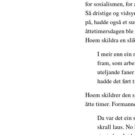
for sosialismen, for 
Så dristige og vidsy
på, hadde også et su
åttetimersdagen ble 
Hoem skildra en slik
I meir enn ein 
fram, som arbei
uteljande faner
hadde det ført t
Hoem skildrer den sp
åtte timer. Formanne
Da var det ein 
skrall laus. N