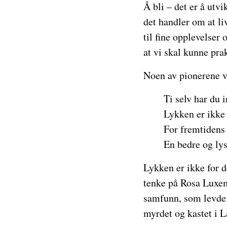
Å bli – det er å utv
det handler om at li
til fine opplevelser
at vi skal kunne pra
Noen av pionerene va
Ti selv har du i
Lykken er ikke 
For fremtidens 
En bedre og lys
Lykken er ikke for d
tenke på Rosa Luxemb
samfunn, som levde p
myrdet og kastet i 