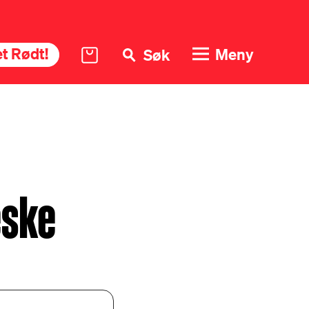
t Rødt!
Meny
Søk
eske