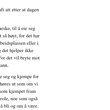
ft att etter at dagen
ske, til å eie seg
 så høyt, for det har
rbeidsplassen eller i
 det hjelper ikke
For det vil bryte mot
mann.
re seg og kjempe for
 høres ut som om vi
e som kjempet fram
arole, noe som også
å bli og om å være.