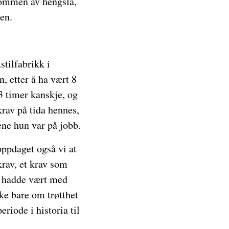
 bommen av hengsla,
en.
stilfabrikk i
 etter å ha vært 8
3 timer kanskje, og
krav på tida hennes,
ene hun var på jobb.
oppdaget også vi at
krav, et krav som
ng hadde vært med
ke bare om trøtthet
riode i historia til