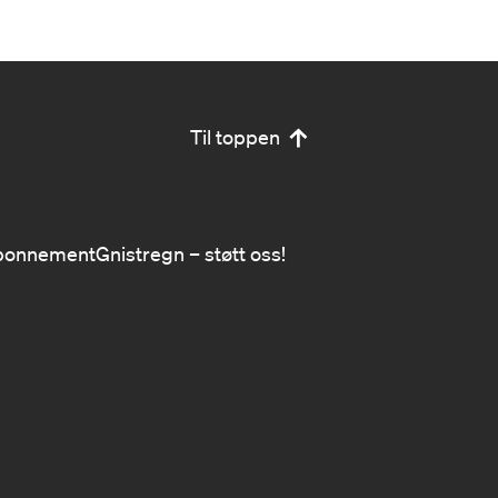
Til toppen
bonnement
Gnistregn – støtt oss!