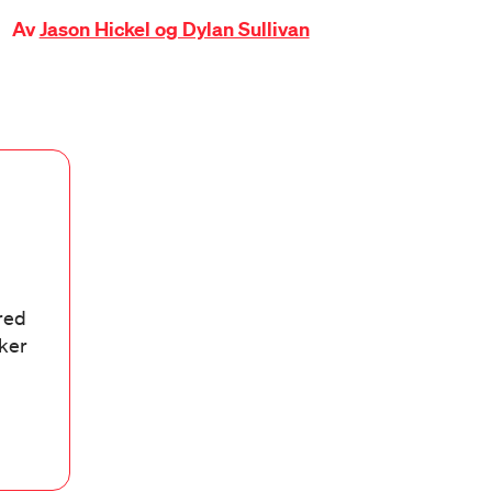
Av
Jason Hickel og Dylan Sullivan
bred
aker