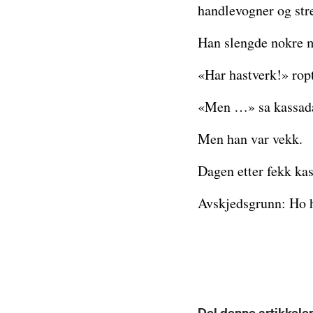
handlevogner og str
Han slengde nokre m
«Har hastverk!» ropt
«Men …» sa kassad
Men han var vekk.
Dagen etter fekk ka
Avskjedsgrunn: Ho h
Del denne artikkelen