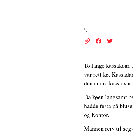
To lange kassakøar. 
var rett kø. Kassadam
den andre kassa var
Da køen langsamt be
hadde festa på bluse
og Kontor.
Mannen reiv til seg e