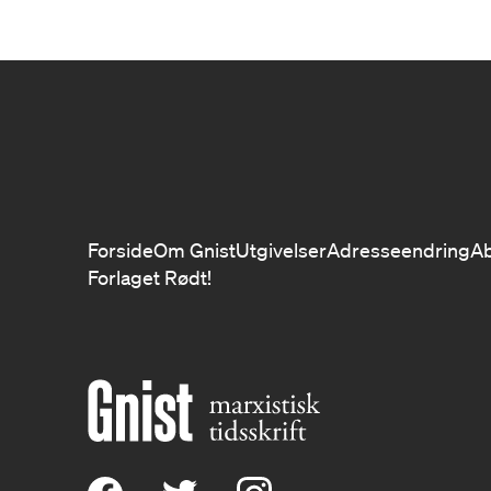
Forside
Om Gnist
Utgivelser
Adresseendring
A
Forlaget Rødt!