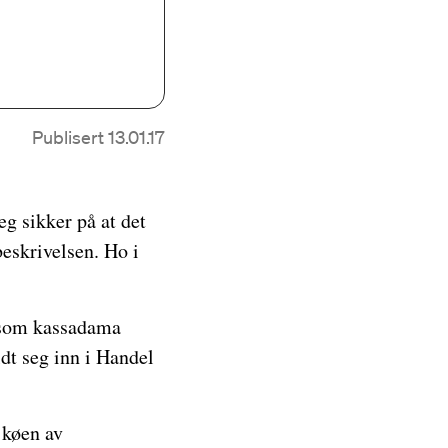
Publisert 13.01.17
eg sikker på at det
beskrivelsen. Ho i
t som kassadama
ldt seg inn i Handel
 køen av