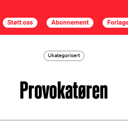
Støtt oss
Abonnement
Forlage
Ukategorisert
Provokatøren