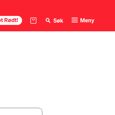
t Rødt!
Meny
Søk