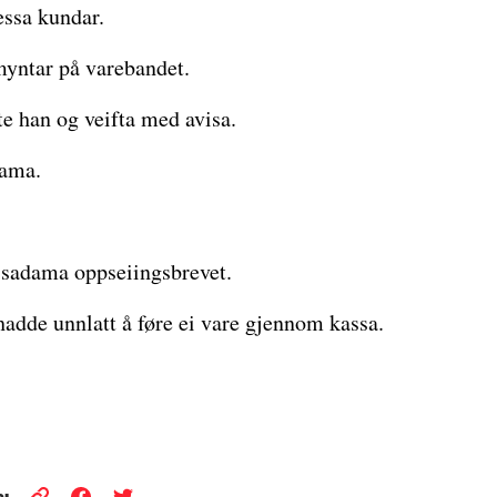
essa kundar.
yntar på varebandet.
e han og veifta med avisa.
ama.
ssadama oppseiingsbrevet.
adde unnlatt å føre ei vare gjennom kassa.
: