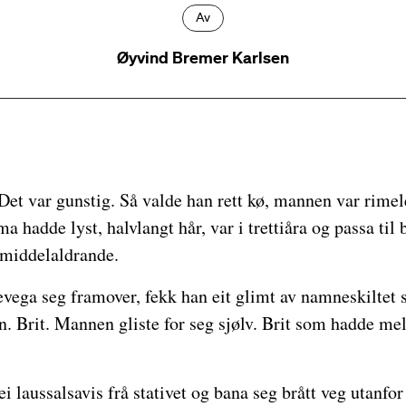
Av
Øyvind Bremer Karlsen
Det var gunstig. Så valde han rett kø, mannen var rimel
a hadde lyst, halvlangt hår, var i trettiåra og passa til 
 middelaldrande.
vega seg framover, fekk han eit glimt av namneskilte
n. Brit. Mannen gliste for seg sjølv. Brit som hadde me
i laussalsavis frå stativet og bana seg brått veg utanfor