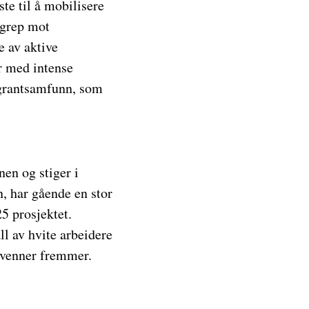
te til å mobilisere
ngrep mot
e av aktive
r med intense
igrantsamfunn, som
en og stiger i
, har gående en stor
5 prosjektet.
ll av hvite arbeidere
svenner fremmer.