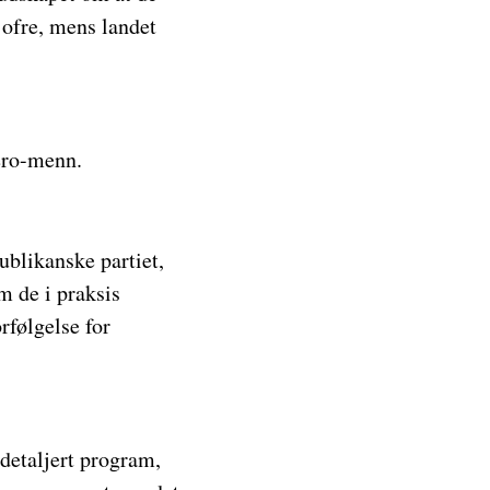
l ofre, mens landet
tero-menn.
blikanske partiet,
m de i praksis
rfølgelse for
 detaljert program,