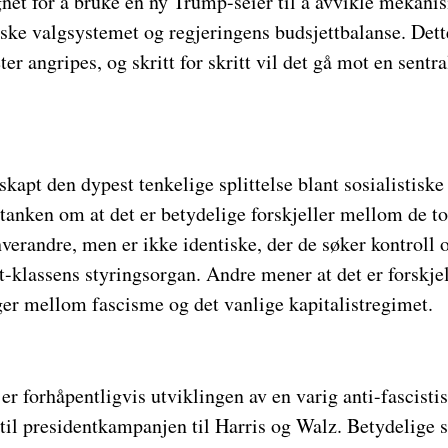
net for å bruke en ny Trump-seier til å avvikle mekani
ske valgsystemet og regjeringens budsjettbalanse. Det
ter angripes, og skritt for skritt vil det gå mot en sentra
kapt den dypest tenkelige splittelse blant sosialistiske
r tanken om at det er betydelige forskjeller mellom de to
hverandre, men er ikke identiske, der de søker kontroll 
t-klassens styringsorgan. Andre mener at det er forskjel
ger mellom fascisme og det vanlige kapitalistregimet.
 er forhåpentligvis utviklingen av en varig anti-fascist
til presidentkampanjen til Harris og Walz. Betydelige s