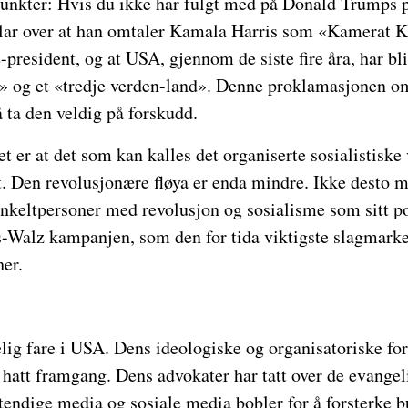
unkter: Hvis du ikke har fulgt med på Donald Trumps 
klar over at han omtaler Kamala Harris som «Kamerat 
president, og at USA, gjennom de siste fire åra, har blit
ni» og et «tredje verden-land». Denne proklamasjonen o
å ta den veldig på forskudd.
et er at det som kan kalles det organiserte sosialistiske
akt. Den revolusjonære fløya er enda mindre. Ikke desto 
keltpersoner med revolusjon og sosialisme som sitt pol
is-Walz kampanjen, som den for tida viktigste slagmarke
er.
lig fare i USA. Dens ideologiske og organisatoriske for
hatt framgang. Dens advokater har tatt over de evangeli
tendige media og sosiale media bobler for å forsterke 