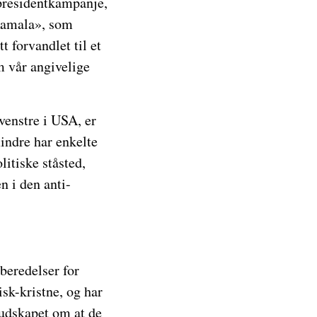
presidentkampanje,
Kamala», som
t forvandlet til et
m vår angivelige
 venstre i USA, er
mindre har enkelte
itiske ståsted,
n i den anti-
beredelser for
sk-kristne, og har
budskapet om at de