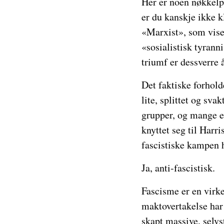
Her er noen nøkkelp
er du kanskje ikke 
«Marxist», som vise-
«sosialistisk tyran
triumf er dessverre 
Det faktiske forhold
lite, splittet og sv
grupper, og mange en
knyttet seg til Harr
fascistiske kampen h
Ja, anti-fascistisk.
Fascisme er en virke
maktovertakelse har 
skapt massive, selvs