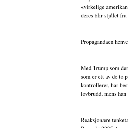
«virkelige amerikane
deres blir stjålet f
Propagandaen henven
Med Trump som deres
som er ett av de to 
kontrollerer, har be
lovbrudd, mens han 
Reaksjonære tenketan