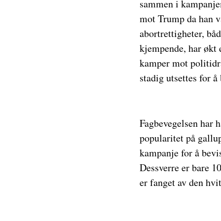
sammen i kampanjen. 
mot Trump da han va
abortrettigheter, båd
kjempende, har økt 
kamper mot politidr
stadig utsettes for å
Fagbevegelsen har ha
popularitet på gall
kampanje for å bevi
Dessverre er bare 10
er fanget av den hv