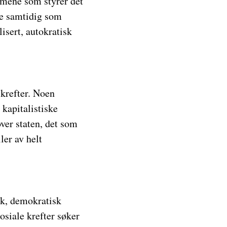
smene som styrer det
te samtidig som
lisert, autokratisk
 krefter. Noen
 kapitalistiske
over staten, det som
ler av helt
isk, demokratisk
osiale krefter søker