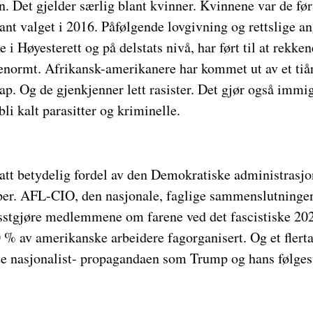
Det gjelder særlig blant kvinner. Kvinnene var de førs
nt valget i 2016. Påfølgende lovgivning og rettslige a
e i Høyesterett og på delstats nivå, har ført til at rekken
enormt. Afrikansk-amerikanere har kommet ut av et tiå
ap. Og de gjenkjenner lett rasister. Det gjør også imm
 bli kalt parasitter og kriminelle.
tt betydelig fordel av den Demokratiske administrasjon
uper. AFL-CIO, den nasjonale, faglige sammenslutningen
sstgjøre medlemmene om farene ved det fascistiske 202
 % av amerikanske arbeidere fagorganisert. Og et flerta
ite nasjonalist- propagandaen som Trump og hans følge