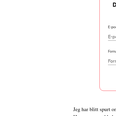
D
E-po
Forn
Jeg har blitt spurt 