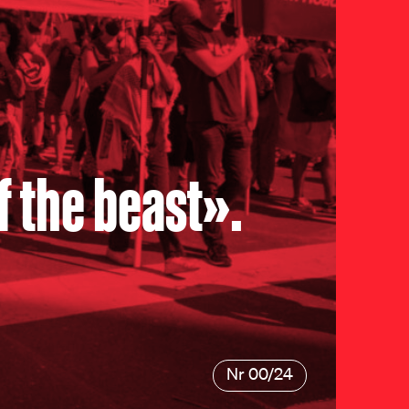
f the beast».
Nr 00/24