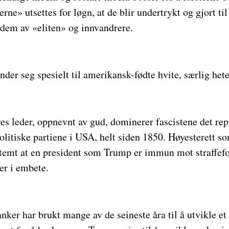
rne» utsettes for løgn, at de blir undertrykt og gjort ti
ra dem av «eliten» og innvandrere.
der seg spesielt til amerikansk-fødte hvite, særlig he
 leder, oppnevnt av gud, dominerer fascistene det repu
politiske partiene i USA, helt siden 1850. Høyesterett so
stemt at en president som Trump er immun mot straffefo
er i embete.
ker har brukt mange av de seineste åra til å utvikle et