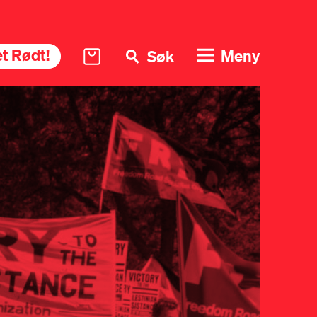
t Rødt!
Meny
Søk