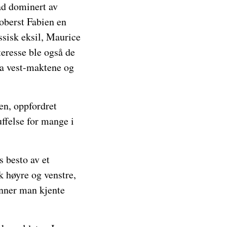
ad dominert av
berst Fabien en
ssisk eksil, Maurice
eresse ble også de
ra vest-maktene og
gen, oppfordret
uffelse for mange i
s besto av et
k høyre og venstre,
inner man kjente