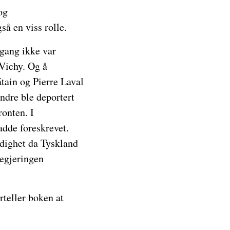
og
å en viss rolle.
mgang ikke var
 Vichy. Og å
tain og Pierre Laval
andre ble deportert
ronten. I
adde foreskrevet.
erdighet da Tyskland
regjeringen
rteller boken at