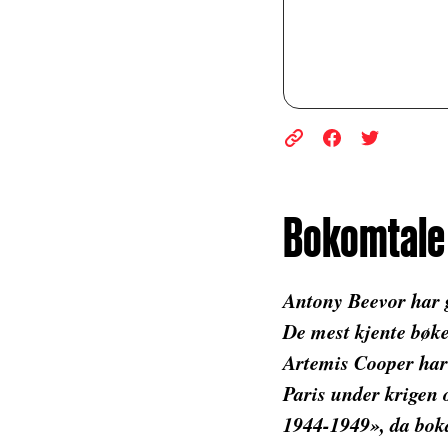
Bokomtale 
Antony Beevor har gj
De mest kjente bøk
Artemis Cooper har 
Paris under krigen o
1944-1949», da boka 