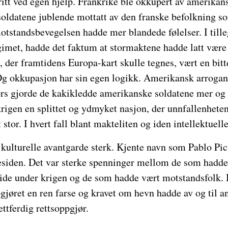
ritt ved egen hjelp. Frankrike ble okkupert av amerikans
soldatene jublende mottatt av den franske befolkning so
tstandsbevegelsen hadde mer blandede følelser. I tille
gimet, hadde det faktum at stormaktene hadde latt være 
, der framtidens Europa-kart skulle tegnes, vært en bitte
Og okkupasjon har sin egen logikk. Amerikansk arroga
rs gjorde de kakikledde amerikanske soldatene mer og
krigen en splittet og ydmyket nasjon, der unnfallenheten
tor. I hvert fall blant makteliten og iden intellektuelle
 kulturelle avantgarde sterk. Kjente navn som Pablo Pi
residen. Det var sterke spenninger mellom de som hadde
ide under krigen og de som hadde vært motstandsfolk. I
pgjøret en ren farse og kravet om hevn hadde av og til 
ettferdig rettsoppgjør.