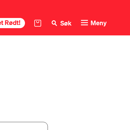
t Rødt!
Meny
Søk