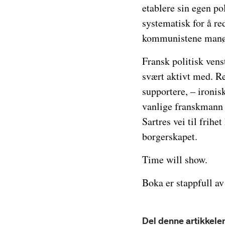
etablere sin egen po
systematisk for å re
kommunistene manøvr
Fransk politisk vens
svært aktivt med. R
supportere, – ironis
vanlige franskmann g
Sartres vei til frihe
borgerskapet.
Time will show.
Boka er stappfull av 
Del denne artikkelen