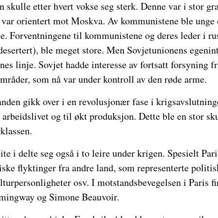
skulle etter hvert vokse seg sterk. Denne var i stor gr
var orientert mot Moskva. Av kommunistene ble unge o
e. Forventningene til kommunistene og deres leder i ru
esertert), ble meget store. Men Sovjetunionens egenint
s linje. Sovjet hadde interesse av fortsatt forsyning f
områder, som nå var under kontroll av den røde arme.
tanden gikk over i en revolusjonær fase i krigsavslutnin
 arbeidslivet og til økt produksjon. Dette ble en stor sk
klassen.
ite i delte seg også i to leire under krigen. Spesielt Pari
ske flyktinger fra andre land, som representerte politis
turpersonligheter osv. I motstandsbevegelsen i Paris f
mingway og Simone Beauvoir.