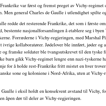
Frankrike var først og fremst preget av Vichy-regimet 
 Men general Charles de Gaulle i utlendighet spilte ogs
lle redde det resterende Frankrike, det som i første o
d, bestemte nasjonalforsamlingen å etablere seg i byen
erne. Forræderne i Vichy-regjeringen, med Marshal Pá
lt ivrige kollaboratører. Jødelover ble innført, jøder og 
e og franske soldater ble tvangsutskrevet til den tyske f
ske barn gikk Vichy-regimet lengre enn nazi-tyskerne h
inje for å holde rest-Frankrike fritt mistet en hver trov
ranske sone og koloniene i Nord-Afrika, uten at Vichy-
aulle i eksil holdt en konsekvent avstand til Vichy, fo
n åpen dør til deler av Vichy-regjeringen.