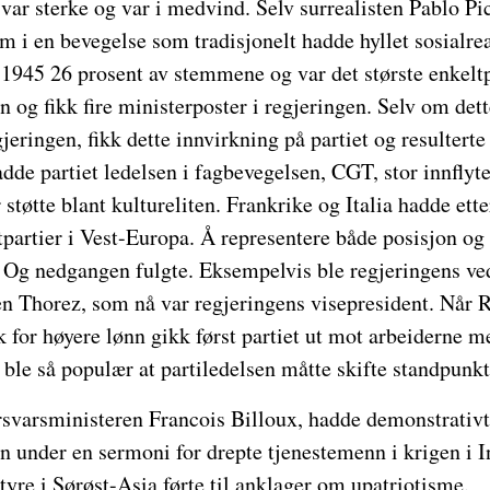
r sterke og var i medvind. Selv surrealisten Pablo Pi
i en bevegelse som tradisjonelt hadde hyllet sosialrea
 1945 26 prosent av stemmene og var det største enkeltp
 og fikk fire ministerposter i regjeringen. Selv om dett
jeringen, fikk dette innvirkning på partiet og resulterte
adde partiet ledelsen i fagbevegelsen, CGT, stor innflytel
 støtte blant kultureliten. Frankrike og Italia hadde ett
partier i Vest-Europa. Å representere både posisjon og
t. Og nedgangen fulgte. Eksempelvis ble regjeringens v
ren Thorez, som nå var regjeringens visepresident. Når 
eik for høyere lønn gikk først partiet ut mot arbeiderne
 ble så populær at partiledelsen måtte skifte standpunkt
varsministeren Francois Billoux, hadde demonstrativt b
n under en sermoni for drepte tjenestemenn i krigen i 
styre i Sørøst-Asia førte til anklager om upatriotisme.