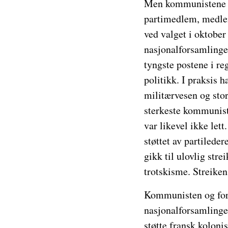
Men kommunistene va
partimedlem, medlem 
ved valget i oktober
nasjonalforsamlingen
tyngste postene i reg
politikk. I praksis h
militærvesen og stor
sterkeste kommunist
var likevel ikke let
støttet av partilede
gikk til ulovlig str
trotskisme. Streiken
Kommunisten og fors
nasjonalforsamlinge
støtte fransk koloni