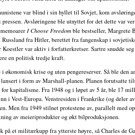
stene var blind i sin hyllet til Sovjet, kom avsløringe
 pressen. Avsløringene ble utnyttet for det dette var v
s memoarer
I Choose Freedom
ble bestseller, Margrete
 Russland fra Hitler, berettet fra fangenskap i sovjetisk
Koestler var aktiv i forfatterkretser. Sartre snudde 
ere en politisk tredje kraft.
e i økonomisk krise og uten pengereserver. Så ble den 
ansert i form av Marshall-planen. Planen forutsatte tils
or kapitalisme. Fra 1948 og i løpet av 5 år, ble 17 mill
inn i Vest-Europa. Venstresiden i Frankrike (og deler a
en. Men fra 1949 stilnet protestene av, parallelt med o
tning av meieriprodukter og økt bilproduksjonen.
k på et militærkupp fra ytterste høyre, så Charles de Gaul