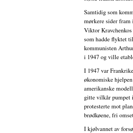
Samtidig som kommuni
mørkere sider fram i
Viktor Kravchenko
som hadde flyktet til
kommunisten Arthur 
i 1947 og ville etabl
I 1947 var Frankrik
økonomiske hjelpen l
amerikanske modell f
gitte vilkår pumpet 
protesterte mot plan
brødkøene, fri omse
I kjølvannet av forsø