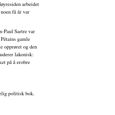
Høyresiden arbeidet
 noen få år var
n-Paul Sartre var
 Pétains gamle
te opprøret og den
uderer lakonisk:
øket på å erobre
lig politisk bok.