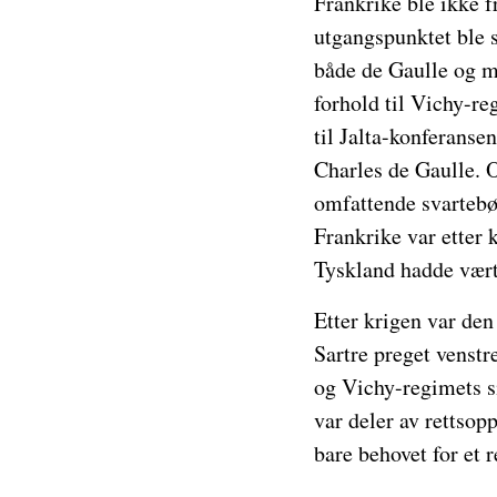
Frankrike ble ikke f
utgangspunktet ble 
både de Gaulle og mo
forhold til Vichy-re
til Jalta-konferansen
Charles de Gaulle. 
omfattende svartebø
Frankrike var etter 
Tyskland hadde vært s
Etter krigen var den
Sartre preget venst
og Vichy-regimets s
var deler av rettsop
bare behovet for et r