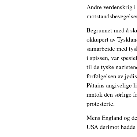
Andre verdenskrig i 
motstandsbevegelsen.
Begrunnet med å sku
okkupert av Tysklan
samarbeide med tysk
i spissen, var spesie
til de tyske nazisten
forfølgelsen av jødi
Pátains angivelige l
inntok den sørlige f
protesterte.
Mens England og de G
USA derimot hadde e