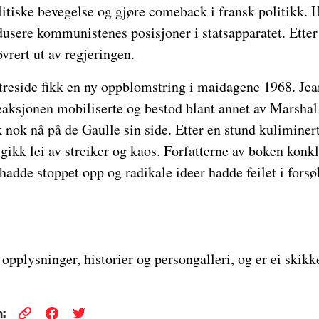
litiske bevegelse og gjøre comeback i fransk politikk. 
dusere kommunistenes posisjoner i statsapparatet. Etter
ert ut av regjeringen.
treside fikk en ny oppblomstring i maidagene 1968. Jea
eaksjonen mobiliserte og bestod blant annet av Marshal
k nok nå på de Gaulle sin side. Etter en stund kuliminer
ikk lei av streiker og kaos. Forfatterne av boken konkl
t hadde stoppet opp og radikale ideer hadde feilet i fors
opplysninger, historier og persongalleri, og er ei skikke
: