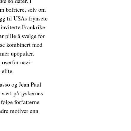
ke soldater. I
m befriere, selv om
gg til USAs frynsete
inviterte Frankrike
r pille å svelge for
nse kombinert med
 mer upopulær.
 overfor nazi-
 elite.
casso og Jean Paul
 vært på tyskernes
følge forfatterne
andre motiver enn