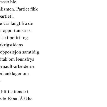
casso ble
lismen. Partiet fikk
artiet i
e var langt fra de
 i opportunistisk
se i politi- og
erkrigstidens
 opposisjon samtidig
edtak om lønnsfrys
Renault-arbeiderne
 med anklager om
.
litt sittende i
Indo-Kina. Å ikke