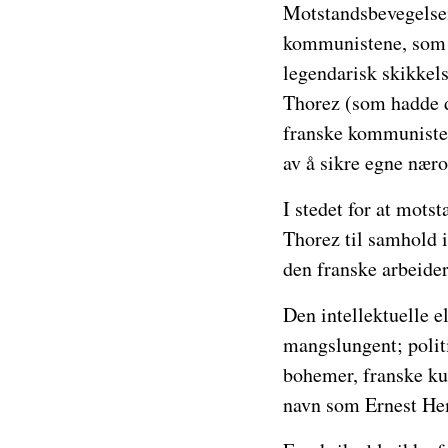
Motstandsbevegelsen 
kommunistene, som 
legendarisk skikkels
Thorez (som hadde d
franske kommunistene
av å sikre egne nær
I stedet for at mots
Thorez til samhold i
den franske arbeider
Den intellektuelle el
mangslungent; politi
bohemer, franske kul
navn som Ernest He