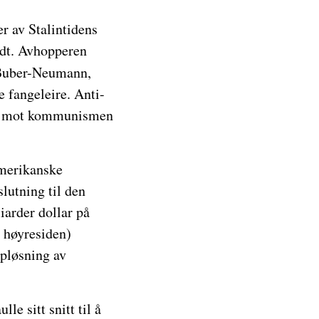
r av Stalintidens
erdt. Avhopperen
 Buber-Neumann,
e fangeleire. Anti-
seg mot kommunismen
amerikanske
lutning til den
iarder dollar på
v høyresiden)
ppløsning av
le sitt snitt til å