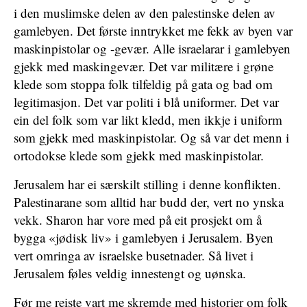
i den muslimske delen av den palestinske delen av
gamlebyen. Det første inntrykket me fekk av byen var
maskinpistolar og -gevær. Alle israelarar i gamlebyen
gjekk med maskingevær. Det var militære i grøne
klede som stoppa folk tilfeldig på gata og bad om
legitimasjon. Det var politi i blå uniformer. Det var
ein del folk som var likt kledd, men ikkje i uniform
som gjekk med maskinpistolar. Og så var det menn i
ortodokse klede som gjekk med maskinpistolar.
Jerusalem har ei særskilt stilling i denne konflikten.
Palestinarane som alltid har budd der, vert no ynska
vekk. Sharon har vore med på eit prosjekt om å
bygga «jødisk liv» i gamlebyen i Jerusalem. Byen
vert omringa av israelske busetnader. Så livet i
Jerusalem føles veldig innestengt og uønska.
Før me reiste vart me skremde med historier om folk