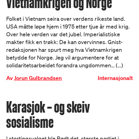
Vietnamkrigen og Norge
Folket i Vietnam seira over verdens rikeste land.
USA måtte løpe hjem i 1975 etter tjue år med krig.
Over hele verden var det jubel. Imperialistiske
makter fikk en trøkk: De kan overvinnes. Gnist-
redaksjonen har spurt meg hva Vietnamkrigen
betydde for Norge. Jeg vil argumentere for at
solidaritetsarbeidet forandra ungdommen… (...)
Av
Jorun Gulbrandsen
Internasjonalt
Karasjok – og skeiv
sosialisme
I stortingsvalget ble Rødt det største partiet i