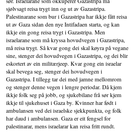
sør. Israelarane som okkuperer Gazastripa må
sjølvsagt reisa trygt inn og ut av Gazastripa.
Palestinarane som bur i Gazastripa har ikkje fått reisa
ut av Gaza sidan den nye Intifadaen starta, og kan
ikkje ein gong reisa trygt i Gazastripa. Men
israelarane som må kryssa hovudvegen i Gazastripa,
må reisa trygt. Så kvar gong dei skal køyra på vegane
sine, stenger dei hovudvegen i Gazastripa, og dei blir
eskortert av ein militærjeep. Kvar gong ein israelar
skal bevega seg, stenger dei hovudvegen i
Gazastripa. I tillegg tar dei med jamne mellomrom
og stenger denne vegen i lengre periodar. Då kjem
ikkje folk seg på jobb, og sjukebilane frå sør kjem
ikkje til sjukehuset i Gaza by. Kvinner har født i
ambulansen ved dei israelske sjekkpunkta, og folk
har daud i ambulansen. Gaza er eit fengsel for
palestinarar, mens israelarar kan reisa fritt rundt.