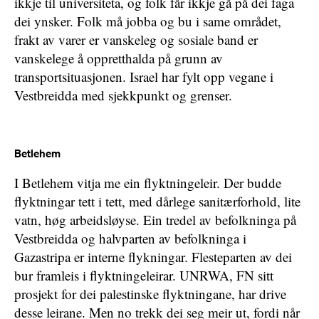
ikkje til universiteta, og folk får ikkje gå på dei faga
dei ynsker. Folk må jobba og bu i same området,
frakt av varer er vanskeleg og sosiale band er
vanskelege å oppretthalda på grunn av
transportsituasjonen. Israel har fylt opp vegane i
Vestbreidda med sjekkpunkt og grenser.
Betlehem
I Betlehem vitja me ein flyktningeleir. Der budde
flyktningar tett i tett, med dårlege sanitærforhold, lite
vatn, høg arbeidsløyse. Ein tredel av befolkninga på
Vestbreidda og halvparten av befolkninga i
Gazastripa er interne flykningar. Flesteparten av dei
bur framleis i flyktningeleirar. UNRWA, FN sitt
prosjekt for dei palestinske flyktningane, har drive
desse leirane. Men no trekk dei seg meir ut, fordi når