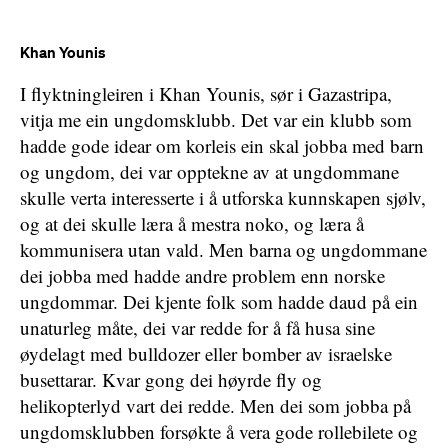
Khan Younis
I flyktningleiren i Khan Younis, sør i Gazastripa,
vitja me ein ungdomsklubb. Det var ein klubb som
hadde gode idear om korleis ein skal jobba med barn
og ungdom, dei var opptekne av at ungdommane
skulle verta interesserte i å utforska kunnskapen sjølv,
og at dei skulle læra å mestra noko, og læra å
kommunisera utan vald. Men barna og ungdommane
dei jobba med hadde andre problem enn norske
ungdommar. Dei kjente folk som hadde daud på ein
unaturleg måte, dei var redde for å få husa sine
øydelagt med bulldozer eller bomber av israelske
busettarar. Kvar gong dei høyrde fly og
helikopterlyd vart dei redde. Men dei som jobba på
ungdomsklubben forsøkte å vera gode rollebilete og