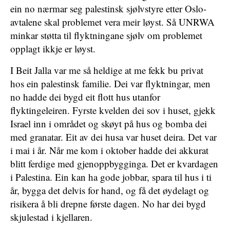
ein no nærmar seg palestinsk sjølvstyre etter Oslo-
avtalene skal problemet vera meir løyst. Så UNRWA
minkar støtta til flyktningane sjølv om problemet
opplagt ikkje er løyst.
I Beit Jalla var me så heldige at me fekk bu privat
hos ein palestinsk familie. Dei var flyktningar, men
no hadde dei bygd eit flott hus utanfor
flyktingeleiren. Fyrste kvelden dei sov i huset, gjekk
Israel inn i området og skøyt på hus og bomba dei
med granatar. Eit av dei husa var huset deira. Det var
i mai i år. Når me kom i oktober hadde dei akkurat
blitt ferdige med gjenoppbygginga. Det er kvardagen
i Palestina. Ein kan ha gode jobbar, spara til hus i ti
år, bygga det delvis for hand, og få det øydelagt og
risikera å bli drepne første dagen. No har dei bygd
skjulestad i kjellaren.