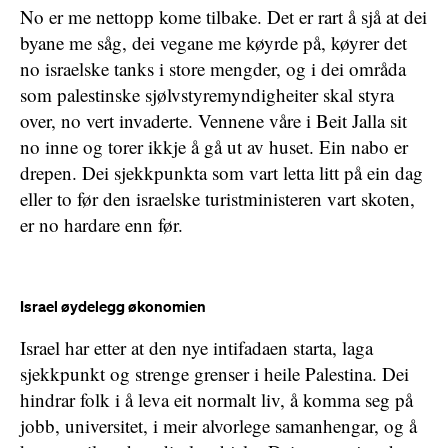
No er me nettopp kome tilbake. Det er rart å sjå at dei
byane me såg, dei vegane me køyrde på, køyrer det
no israelske tanks i store mengder, og i dei områda
som palestinske sjølvstyremyndigheiter skal styra
over, no vert invaderte. Vennene våre i Beit Jalla sit
no inne og torer ikkje å gå ut av huset. Ein nabo er
drepen. Dei sjekkpunkta som vart letta litt på ein dag
eller to før den israelske turistministeren vart skoten,
er no hardare enn før.
Israel øydelegg økonomien
Israel har etter at den nye intifadaen starta, laga
sjekkpunkt og strenge grenser i heile Palestina. Dei
hindrar folk i å leva eit normalt liv, å komma seg på
jobb, universitet, i meir alvorlege samanhengar, og å