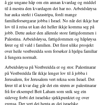
å gje ungane håp om ein annan kvardag og middel
til å mestra den kvardagen dei har no. Arbeidsløysa
har auka sterkt i Gazastripa, fordi mange
familieforsørgarar jobba i Israel. No når dei ikkje har
lov til å reisa ut kan dei heller ikkje komma seg på
jobb. Dette auker den allerede store fattigdommen i
Palestina. Arbeidsløysa, fattigdommen og håpløysa
fører og til vald i familien. Det finst ulike prosjekt
over heile vestbreidda som forsøker å hjelpa familiar
å fungera normalt.
Arbeidsløysa på Vestbreidda er og stor. Palestinarar
på Vestbreidda får ikkje lenger lov til å jobba i
Jerusalem, for Jerusalem vert rekna som Israel. Det
fører til at kvar dag går det ein strøm av palestinarar
frå for eksempel Beit Laham som snik seg ein
sideveg forbi det israelske sjekkpunktet og over
grensa. Der vert dei henta av dei israelske