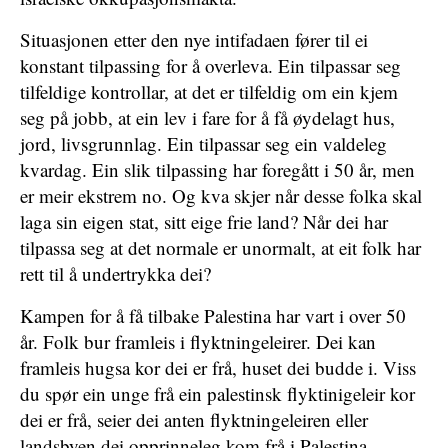
Situasjonen etter den nye intifadaen fører til ei
konstant tilpassing for å overleva. Ein tilpassar seg
tilfeldige kontrollar, at det er tilfeldig om ein kjem
seg på jobb, at ein lev i fare for å få øydelagt hus,
jord, livsgrunnlag. Ein tilpassar seg ein valdeleg
kvardag. Ein slik tilpassing har foregått i 50 år, men
er meir ekstrem no. Og kva skjer når desse folka skal
laga sin eigen stat, sitt eige frie land? Når dei har
tilpassa seg at det normale er unormalt, at eit folk har
rett til å undertrykka dei?
Kampen for å få tilbake Palestina har vart i over 50
år. Folk bur framleis i flyktningeleirer. Dei kan
framleis hugsa kor dei er frå, huset dei budde i. Viss
du spør ein unge frå ein palestinsk flyktinigeleir kor
dei er frå, seier dei anten flyktningeleiren eller
landsbyen dei opprinneleg kom frå i Palestina.