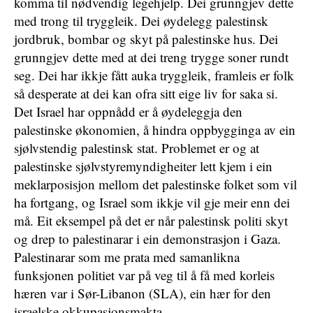
komma til nødvendig legehjelp. Dei grunngjev dette
med trong til tryggleik. Dei øydelegg palestinsk
jordbruk, bombar og skyt på palestinske hus. Dei
grunngjev dette med at dei treng trygge soner rundt
seg. Dei har ikkje fått auka tryggleik, framleis er folk
så desperate at dei kan ofra sitt eige liv for saka si.
Det Israel har oppnådd er å øydeleggja den
palestinske økonomien, å hindra oppbygginga av ein
sjølvstendig palestinsk stat. Problemet er og at
palestinske sjølvstyremyndigheiter lett kjem i ein
meklarposisjon mellom det palestinske folket som vil
ha fortgang, og Israel som ikkje vil gje meir enn dei
må. Eit eksempel på det er når palestinsk politi skyt
og drep to palestinarar i ein demonstrasjon i Gaza.
Palestinarar som me prata med samanlikna
funksjonen politiet var på veg til å få med korleis
hæren var i Sør-Libanon (SLA), ein hær for den
israelske okkupasjonsmakta.