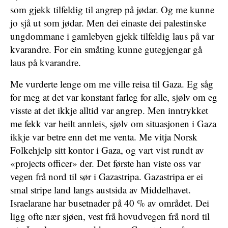
som gjekk tilfeldig til angrep på jødar. Og me kunne
jo sjå ut som jødar. Men dei einaste dei palestinske
ungdommane i gamlebyen gjekk tilfeldig laus på var
kvarandre. For ein småting kunne gutegjengar gå
laus på kvarandre.
Me vurderte lenge om me ville reisa til Gaza. Eg såg
for meg at det var konstant farleg for alle, sjølv om eg
visste at det ikkje alltid var angrep. Men inntrykket
me fekk var heilt annleis, sjølv om situasjonen i Gaza
ikkje var betre enn det me venta. Me vitja Norsk
Folkehjelp sitt kontor i Gaza, og vart vist rundt av
«projects officer» der. Det første han viste oss var
vegen frå nord til sør i Gazastripa. Gazastripa er ei
smal stripe land langs austsida av Middelhavet.
Israelarane har busetnader på 40 % av området. Dei
ligg ofte nær sjøen, vest frå hovudvegen frå nord til