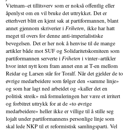
Vietnam–et tillitsverv som er nokså offentlig eller
åpenlyst om en vil bruke det uttrykket. Det er
etterhvert blitt en kjent sak at partiformannen, blant
annet gjennom skriverier i
Friheten
, ikke har hatt
meget til overs for denne anti-imperialistiske
bevegelsen. Det er her nok å henvise til de mange
artikler både mot SUF og Solidaritetskomiteen som
partiformannen serverte i
Friheten
i vinter–artikler
hvor intet nytt kom fram annet enn at T-en mellom
Reidar og Larsen står for Toralf. Når det gjelder de to
øvrige medarbeidere som følger den «samme linje»
og som har lagt ned arbeidet og «kaller det en
politisk streik» må formuleringen her være et irritert
og forbitret uttrykk for at de «to øvrige
medarbeidere» heller ikke er villige til å stille seg
lojalt under partiformannens personlige linje som
skal lede NKP til et reformistisk samlingsparti. Vel