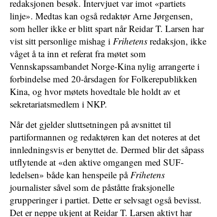
redaksjonen besøk. Intervjuet var imot «partiets
linje». Medtas kan også redaktør Arne Jørgensen,
som heller ikke er blitt spart når Reidar T. Larsen har
vist sitt personlige mishag i
Frihetens
redaksjon, ikke
våget å ta inn et referat fra møtet som
Vennskapssambandet Norge-Kina nylig arrangerte i
forbindelse med 20-årsdagen for Folkerepublikken
Kina, og hvor møtets hovedtale ble holdt av et
sekretariatsmedlem i NKP.
Når det gjelder sluttsetningen på avsnittet til
partiformannen og redaktøren kan det noteres at det
innledningsvis er benyttet de. Dermed blir det såpass
utflytende at «den aktive omgangen med SUF-
ledelsen» både kan henspeile på
Frihetens
journalister såvel som de påståtte fraksjonelle
grupperinger i partiet. Dette er selvsagt også bevisst.
Det er neppe ukjent at Reidar T. Larsen aktivt har