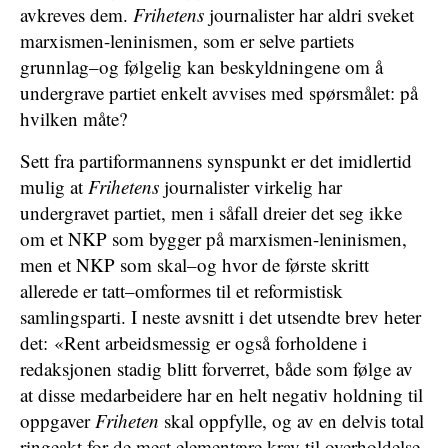
avkreves dem.
Frihetens
journalister har aldri sveket
marxismen-leninismen, som er selve partiets
grunnlag–og følgelig kan beskyldningene om å
undergrave partiet enkelt avvises med spørsmålet: på
hvilken måte?
Sett fra partiformannens synspunkt er det imidlertid
mulig at
Frihetens
journalister virkelig har
undergravet partiet, men i såfall dreier det seg ikke
om et NKP som bygger på marxismen-leninismen,
men et NKP som skal–og hvor de første skritt
allerede er tatt–omformes til et reformistisk
samlingsparti. I neste avsnitt i det utsendte brev heter
det: «Rent arbeidsmessig er også forholdene i
redaksjonen stadig blitt forverret, både som følge av
at disse medarbeidere har en helt negativ holdning til
oppgaver
Friheten
skal oppfylle, og av en delvis total
ringeakt for de mest elementære krav til overholdelse