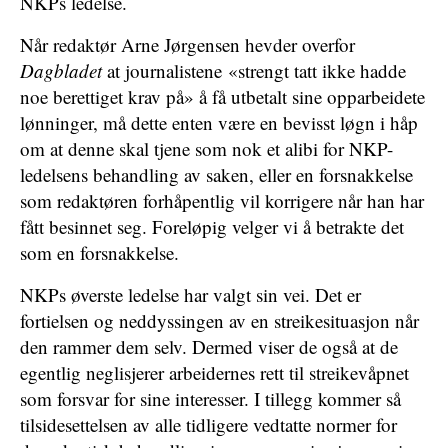
NKPs ledelse.
Når redaktør Arne Jørgensen hevder overfor
Dagbladet
at journalistene «strengt tatt ikke hadde
noe berettiget krav på» å få utbetalt sine opparbeidete
lønninger, må dette enten være en bevisst løgn i håp
om at denne skal tjene som nok et alibi for NKP-
ledelsens behandling av saken, eller en forsnakkelse
som redaktøren forhåpentlig vil korrigere når han har
fått besinnet seg. Foreløpig velger vi å betrakte det
som en forsnakkelse.
NKPs øverste ledelse har valgt sin vei. Det er
fortielsen og neddyssingen av en streikesituasjon når
den rammer dem selv. Dermed viser de også at de
egentlig neglisjerer arbeidernes rett til streikevåpnet
som forsvar for sine interesser. I tillegg kommer så
tilsidesettelsen av alle tidligere vedtatte normer for