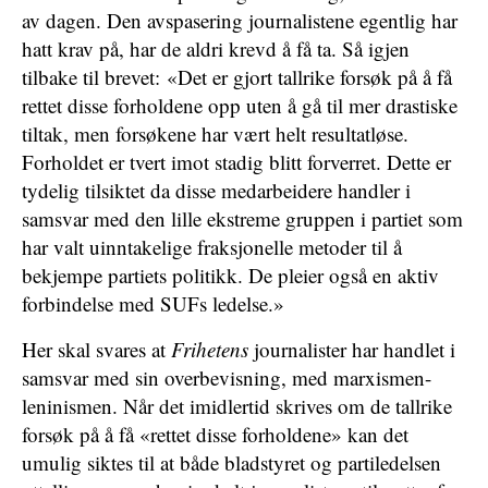
av dagen. Den avspasering journalistene egentlig har
hatt krav på, har de aldri krevd å få ta. Så igjen
tilbake til brevet: «Det er gjort tallrike forsøk på å få
rettet disse forholdene opp uten å gå til mer drastiske
tiltak, men forsøkene har vært helt resultatløse.
Forholdet er tvert imot stadig blitt forverret. Dette er
tydelig tilsiktet da disse medarbeidere handler i
samsvar med den lille ekstreme gruppen i partiet som
har valt uinntakelige fraksjonelle metoder til å
bekjempe partiets politikk. De pleier også en aktiv
forbindelse med SUFs ledelse.»
Her skal svares at
Frihetens
journalister har handlet i
samsvar med sin overbevisning, med marxismen-
leninismen. Når det imidlertid skrives om de tallrike
forsøk på å få «rettet disse forholdene» kan det
umulig siktes til at både bladstyret og partiledelsen