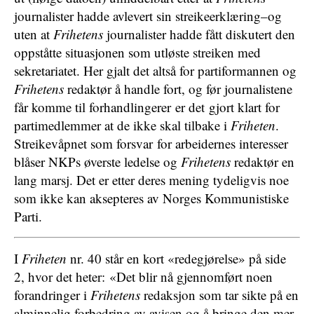
journalister hadde avlevert sin streikeerklæring–og
uten at
Frihetens
journalister hadde fått diskutert den
oppståtte situasjonen som utløste streiken med
sekretariatet. Her gjalt det altså for partiformannen og
Frihetens
redaktør å handle fort, og før journalistene
får komme til forhandlingerer er det gjort klart for
partimedlemmer at de ikke skal tilbake i
Friheten
.
Streikevåpnet som forsvar for arbeidernes interesser
blåser NKPs øverste ledelse og
Frihetens
redaktør en
lang marsj. Det er etter deres mening tydeligvis noe
som ikke kan aksepteres av Norges Kommunistiske
Parti.
I
Friheten
nr. 40 står en kort «redegjørelse» på side
2, hvor det heter: «Det blir nå gjennomført noen
forandringer i
Frihetens
redaksjon som tar sikte på en
alminnelig forbedring av avisen og å bringe den mer