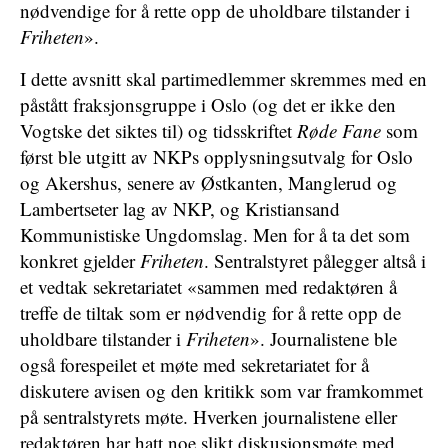
nødvendige for å rette opp de uholdbare tilstander i
Friheten
».
I dette avsnitt skal partimedlemmer skremmes med en
påstått fraksjonsgruppe i Oslo (og det er ikke den
Vogtske det siktes til) og tidsskriftet
Røde Fane
som
først ble utgitt av NKPs opplysningsutvalg for Oslo
og Akershus, senere av Østkanten, Manglerud og
Lambertseter lag av NKP, og Kristiansand
Kommunistiske Ungdomslag. Men for å ta det som
konkret gjelder
Friheten
. Sentralstyret pålegger altså i
et vedtak sekretariatet «sammen med redaktøren å
treffe de tiltak som er nødvendig for å rette opp de
uholdbare tilstander i
Friheten
». Journalistene ble
også forespeilet et møte med sekretariatet for å
diskutere avisen og den kritikk som var framkommet
på sentralstyrets møte. Hverken journalistene eller
redaktøren har hatt noe slikt diskusjonsmøte med