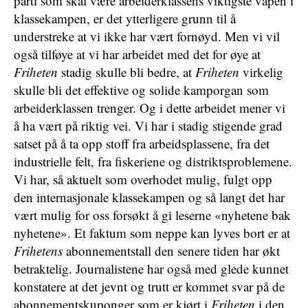
parti som skal være arbeiderklassens viktigste våpen i
klassekampen, er det ytterligere grunn til å
understreke at vi ikke har vært fornøyd. Men vi vil
også tilføye at vi har arbeidet med det for øye at
Friheten
stadig skulle bli bedre, at
Friheten
virkelig
skulle bli det effektive og solide kamporgan som
arbeiderklassen trenger. Og i dette arbeidet mener vi
å ha vært på riktig vei. Vi har i stadig stigende grad
satset på å ta opp stoff fra arbeidsplassene, fra det
industrielle felt, fra fiskeriene og distriktsproblemene.
Vi har, så aktuelt som overhodet mulig, fulgt opp
den internasjonale klassekampen og så langt det har
vært mulig for oss forsøkt å gi leserne «nyhetene bak
nyhetene». Et faktum som neppe kan lyves bort er at
Frihetens
abonnementstall den senere tiden har økt
betraktelig. Journalistene har også med glede kunnet
konstatere at det jevnt og trutt er kommet svar på de
abonnementskuponger som er kjørt i
Friheten
i den