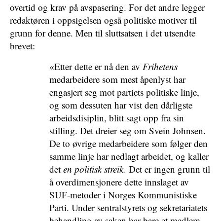
overtid og krav på avspasering. For det andre legger
redaktøren i oppsigelsen også politiske motiver til
grunn for denne. Men til sluttsatsen i det utsendte
brevet:
«Etter dette er nå den av
Frihetens
medarbeidere som mest åpenlyst har
engasjert seg mot partiets politiske linje,
og som dessuten har vist den dårligste
arbeidsdisiplin, blitt sagt opp fra sin
stilling. Det dreier seg om Svein Johnsen.
De to øvrige medarbeidere som følger den
samme linje har nedlagt arbeidet, og kaller
det
en politisk streik.
Det er ingen grunn til
å overdimensjonere dette innslaget av
SUF-metoder i Norges Kommunistiske
Parti. Under sentralstyrets og sekretariatets
behandling av saken har bare et medlem–