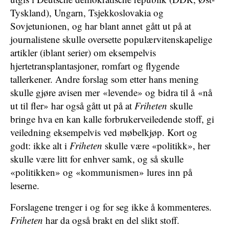
Tyskland), Ungarn, Tsjekkoslovakia og
Sovjetunionen, og har blant annet gått ut på at
journalistene skulle oversette populærvitenskapelige
artikler (iblant serier) om eksempelvis
hjertetransplantasjoner, romfart og flygende
tallerkener. Andre forslag som etter hans mening
skulle gjøre avisen mer «levende» og bidra til å «nå
ut til fler» har også gått ut på at
Friheten
skulle
bringe hva en kan kalle forbrukerveiledende stoff, gi
veiledning eksempelvis ved møbelkjøp. Kort og
godt: ikke alt i
Friheten
skulle være «politikk», her
skulle være litt for enhver samk, og så skulle
«politikken» og «kommunismen» lures inn på
leserne.
Forslagene trenger i og for seg ikke å kommenteres.
Friheten
har da også brakt en del slikt stoff.