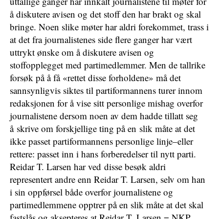
uttallige ganger har innkalt journalistene til møter for
å diskutere avisen og det stoff den har brakt og skal
bringe. Noen slike møter har aldri forekommet, trass i
at det fra journalistenes side flere ganger har vært
uttrykt ønske om å diskutere avisen og
stoffopplegget med partimedlemmer. Men de tallrike
forsøk på å få «rettet disse forholdene» må det
sannsynligvis siktes til partiformannens turer innom
redaksjonen for å vise sitt personlige mishag overfor
journalistene dersom noen av dem hadde tillatt seg
å skrive om forskjellige ting på en slik måte at det
ikke passet partiformannens personlige linje–eller
rettere: passet inn i hans forberedelser til nytt parti.
Reidar T. Larsen har ved disse besøk aldri
representert andre enn Reidar T. Larsen, selv om han
i sin oppførsel både overfor journalistene og
partimedlemmene opptrer på en slik måte at det skal
fastslås og aksepteres at
Reidar T. Larsen = NKP
.