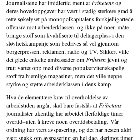
Journalistene har imidlertid ment at
Frihetens
og
deres hovedoppgaver har vært i stadig sterkere grad å
rette søkelyset på monopolkapitalens forskjelligartede
offensiv mot arbeiderklassen–og ikke på noen måte
bringe stoff som kvalifiserte til deltagerplass i den
sløvhetskampanje som bedrives så vel gjennom
borgerpressen, reklamen, radio og TV. Sikkert ville
det glede enkelte ambassader om
Friheten
jevnt og
trutt vartet opp med diverse populærvitenskapelig
stoff fra hjemlige magasiner, men det ville neppe
styrke og støtte arbeiderklassen i dens kamp.
Hva de elementære krav til overholdelse av
arbeidstiden angår, skal bare fastslås at
Frihetans
journalister ukentlig har arbeidet flerfoldige timer
overtid–uten å kreve noen overtidsbetaling. Vår
ordning har vært avspasering, og det har nesten aldri
vært snakk om avspasering en hel dag, derimot timer