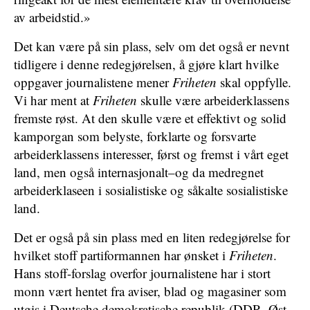
av arbeidstid.»
Det kan være på sin plass, selv om det også er nevnt
tidligere i denne redegjørelsen, å gjøre klart hvilke
oppgaver journalistene mener
Friheten
skal oppfylle.
Vi har ment at
Friheten
skulle være arbeiderklassens
fremste røst. At den skulle være et effektivt og solid
kamporgan som belyste, forklarte og forsvarte
arbeiderklassens interesser, først og fremst i vårt eget
land, men også internasjonalt–og da medregnet
arbeiderklaseen i sosialistiske og såkalte sosialistiske
land.
Det er også på sin plass med en liten redegjørelse for
hvilket stoff partiformannen har ønsket i
Friheten
.
Hans stoff-forslag overfor journalistene har i stort
monn vært hentet fra aviser, blad og magasiner som
utgis i Deutsche demokratische republik (DDR, Øst-