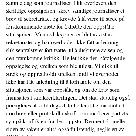
samme dag som journalisten fikk overlevert den
skriftlige oppsigelsen, skrev samtlige journalister et
brev til sekretariatet og krevde å få være til stede på
førstkommende møte for å drøfte den oppståtte
situasjonen. Men redaksjonen er blitt avvist av
sekretariatet og har overhodet ikke fått anledning–
slik sentralstyret forutsatte–til å diskutere avisen og
den framkomne kritikk. Heller ikke den påfølgende
oppsigelse og streiken som ble utløst. Vi gikk til
streik og opprettholdt streiken fordi vi overhodet
ikke har fått anledning til å forhandle om den
situasjonen som var oppstått, og om de krav som
framsattes i streikeerklæringen. Det skal sluttelig også
poengteres at vi til dags dato heller ikke har mottatt
noe brev eller protokollutskrift som markerer partiets
syn på konflikten fra den oppsto. Den rent formelle
siden av saken er altså også fullstendig neglisjert av