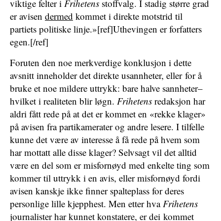
viktige felter i
Frihetens
stoffvalg. I stadig større grad
er avisen
dermed
kommet i direkte motstrid til
partiets politiske linje.»[ref]Uthevingen er forfatters
egen.[/ref]
Foruten den noe merkverdige konklusjon i dette
avsnitt inneholder det direkte usannheter, eller for å
bruke et noe mildere uttrykk: bare halve sannheter–
hvilket i realiteten blir løgn.
Frihetens
redaksjon har
aldri fått rede på at det er kommet en «rekke klager»
på avisen fra partikamerater og andre lesere. I tilfelle
kunne det være av interesse å få rede på hvem som
har mottatt alle disse klager? Selvsagt vil det alltid
være en del som er misfornøyd med enkelte ting som
kommer til uttrykk i en avis, eller misfornøyd fordi
avisen kanskje ikke finner spalteplass for deres
personlige lille kjepphest. Men etter hva
Frihetens
journalister har kunnet konstatere, er dei kommet