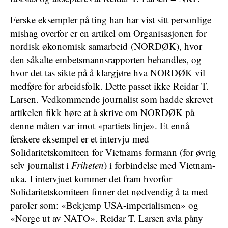
Ferske eksempler på ting han har vist sitt personlige
mishag overfor er en artikel om Organisasjonen for
nordisk økonomisk samarbeid
(NORDØK), hvor
den såkalte embetsmannsrapporten behandles, og
hvor det tas sikte på å klargjøre hva NORDØK vil
medføre for arbeidsfolk. Dette passet ikke Reidar T.
Larsen. Vedkommende journalist som hadde skrevet
artikelen fikk høre at å skrive om NORDØK på
denne måten var imot «partiets linje». Et ennå
ferskere eksempel er et intervju med
Solidaritetskomiteen for Vietnams formann (for øvrig
selv journalist i
Friheten
) i forbindelse med Vietnam-
uka. I intervjuet kommer det fram hvorfor
Solidaritetskomiteen finner det nødvendig å ta med
paroler som: «Bekjemp USA-imperialismen» og
«Norge ut av NATO». Reidar T. Larsen avla påny