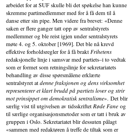
arbeidet for at SUF skulle bli det spøkelse han kunne
skremme partimedlemmer med for å få dem til å
danse etter sin pipe. Men videre fra brevet: «Denne
saken er flere ganger tatt opp av sentralstyrets
medlemmer og ble reist igjen under sentralstyrets
møte 4. og 5. oktober [1969]. Det ble nå krevd
effektive forholdsregler for å få brakt
Frihetens
redaksjonelle linje i samsvar med partiets–i to vedtak
som er formet som retningslinje for sekretariatets
behandling av disse spørsmålene erklærte
sentralstyret at
denne fraksjonen og dens virksomhet
representerer et klart brudd på partiets lover og strir
mot prinsippet om demokratisk sentralisme
». Det blir
særlig vist til utgivelsen av tidsskriftet
Røde Fane
og
til særlige organisasjonsmetoder som er tatt i bruk av
gruppen i Oslo. Sekretariatet blir dessuten pålagt
«sammen med redaktøren å treffe de tiltak som er