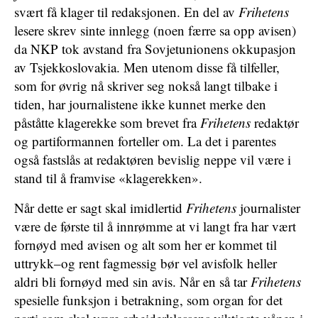
svært få klager til redaksjonen. En del av
Frihetens
lesere skrev sinte innlegg (noen færre sa opp avisen)
da NKP tok avstand fra Sovjetunionens okkupasjon
av Tsjekkoslovakia. Men utenom disse få tilfeller,
som for øvrig nå skriver seg nokså langt tilbake i
tiden, har journalistene ikke kunnet merke den
påståtte klagerekke som brevet fra
Frihetens
redaktør
og partiformannen forteller om. La det i parentes
også fastslås at redaktøren bevislig neppe vil være i
stand til å framvise «klagerekken».
Når dette er sagt skal imidlertid
Frihetens
journalister
være de første til å innrømme at vi langt fra har vært
fornøyd med avisen og alt som her er kommet til
uttrykk–og rent fagmessig bør vel avisfolk heller
aldri bli fornøyd med sin avis. Når en så tar
Frihetens
spesielle funksjon i betrakning, som organ for det