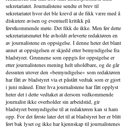
sekretariatet. Journalistene sendte et brev til
sekretariatet hvor det ble krevd at de fikk være med å
diskutere avisen og eventuell kritikk på
førstkommende møte. Det fikk de ikke. Men før dette
sekretariatsmøtet ble avholdt avleverte redaktøren en
av journalistene en oppsigelse. I denne heter det blant
annet at oppsigelsen er skjedd etter bemyndigelse fra
bladstyret. Grunnene som oppgis for oppsigelse er
etter journalistenes mening helt uholdbare, og de går
dessuten utover den «bemyndigelse» som redaktøren
har fått av bladstyret via et påstått vedtak som er gjort
i juni måned. Etter hva journalistene har fått opplyst
heter det i dette vedtaket at dersom vedkommende
journalist ikke overholder sin arbeidstid, gir
bladstyret bemyndigelse til at redaktøren kan si ham
opp. For det første later det til at bladstyret her er blitt
ført bak lyset og ikke har kjennskap til journalistenes