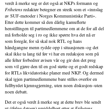
verdt å merke seg er det også at NKPs formann og
Frihetens
redaktør betegner en streik som et «innslag
av SUF-metoder i Norges Kommunistiske Parti».
Etter dette kommer så den dårlig kamuflerte
henstillingen til partimedlemmene om at de for all del
må forholde seg i ro og ikke spørre hva det nå er
som foregår, for så skal nok RTL og hans
håndgangne menn rydde opp i situasjonen–og det
skal ikke ta lang tid før vi har en redaksjon som på
alle felter forbedrer avisen vår og gir den det preg
som vil gjøre den til en god støtte og et godt redskap
for RTLs likvidatoriske planer med NKP. Og dermed
skal igjen partimedlemmene bare stilles overfor en
fullbyrdet kjennsgjerning, uten noen diskusjon–uten
noen debatt.
Det er også verdt å merke seg at dette brev ble sendt
ut (ifølge datoen) umiddelbart etter at
Frihetens