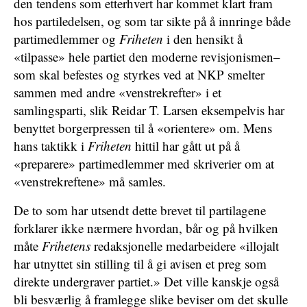
den tendens som etterhvert har kommet klart fram
hos partiledelsen, og som tar sikte på å innringe både
partimedlemmer og
Friheten
i den hensikt å
«tilpasse» hele partiet den moderne revisjonismen–
som skal befestes og styrkes ved at NKP smelter
sammen med andre «venstrekrefter» i et
samlingsparti, slik Reidar T. Larsen eksempelvis har
benyttet borgerpressen til å «orientere» om. Mens
hans taktikk i
Friheten
hittil har gått ut på å
«preparere» partimedlemmer med skriverier om at
«venstrekreftene» må samles.
De to som har utsendt dette brevet til partilagene
forklarer ikke nærmere hvordan, bår og på hvilken
måte
Frihetens
redaksjonelle medarbeidere «illojalt
har utnyttet sin stilling til å gi avisen et preg som
direkte undergraver partiet.» Det ville kanskje også
bli besværlig å framlegge slike beviser om det skulle