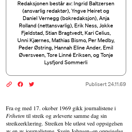
Redaksjonen består av: Ingrid Baltzersen
(ansvarlig redaktør), Yngve Heiret og
Daniel Vernegg (bokredaksjon), Anja
Rolland (nettansvarlig), Erik Ness, Jokke
Fjeldstad, Stian Bragtvedt, Kari Celius,
Unni Kjærnes, Mathias Bismo, Per Medby,
Peder Østring, Hannah Eline Ander, Emil
Øversveen, Tore Linné Eriksen, og Tonje
Lysfjord Sommerli
Publisert 24.11.69
Fra og med 17. okober 1969 gikk journalistene i
Friheten
til streik og avleverte samme dag sin
streikeerklæring. Streiken ble utløst ved oppsigelsen
av en av journalistene, Svein Johnsen–en oppsigelse