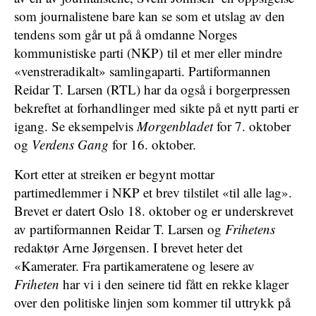
som journalistene bare kan se som et utslag av den
tendens som går ut på å omdanne Norges
kommunistiske parti (NKP) til et mer eller mindre
«venstreradikalt» samlingaparti. Partiformannen
Reidar T. Larsen (RTL) har da også i borgerpressen
bekreftet at forhandlinger med sikte på et nytt parti er
igang. Se eksempelvis
Morgenbladet
for 7. oktober
og
Verdens Gang
for 16. oktober.
Kort etter at streiken er begynt mottar
partimedlemmer i NKP et brev tilstilet «til alle lag».
Brevet er datert Oslo 18. oktober og er underskrevet
av partiformannen Reidar T. Larsen og
Frihetens
redaktør Arne Jørgensen. I brevet heter det
«Kamerater. Fra partikameratene og lesere av
Friheten
har vi i den seinere tid fått en rekke klager
over den politiske linjen som kommer til uttrykk på