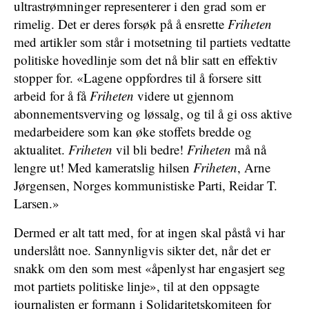
ultrastrømninger representerer i den grad som er
rimelig. Det er deres forsøk på å ensrette
Friheten
med artikler som står i motsetning til partiets vedtatte
politiske hovedlinje som det nå blir satt en effektiv
stopper for. «Lagene oppfordres til å forsere sitt
arbeid for å få
Friheten
videre ut gjennom
abonnementsverving og løssalg, og til å gi oss aktive
medarbeidere som kan øke stoffets bredde og
aktualitet.
Friheten
vil bli bedre!
Friheten
må nå
lengre ut! Med kameratslig hilsen
Friheten
, Arne
Jørgensen, Norges kommunistiske Parti, Reidar T.
Larsen.»
Dermed er alt tatt med, for at ingen skal påstå vi har
underslått noe. Sannynligvis sikter det, når det er
snakk om den som mest «åpenlyst har engasjert seg
mot partiets politiske linje», til at den oppsagte
journalisten er formann i Solidaritetskomiteen for