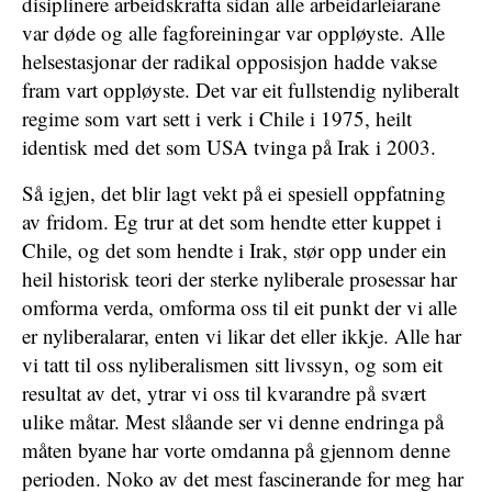
disiplinere arbeidskrafta sidan alle arbeidarleiarane
var døde og alle fagforeiningar var oppløyste. Alle
helsestasjonar der radikal opposisjon hadde vakse
fram vart oppløyste. Det var eit fullstendig nyliberalt
regime som vart sett i verk i Chile i 1975, heilt
identisk med det som USA tvinga på Irak i 2003.
Så igjen, det blir lagt vekt på ei spesiell oppfatning
av fridom. Eg trur at det som hendte etter kuppet i
Chile, og det som hendte i Irak, stør opp under ein
heil historisk teori der sterke nyliberale prosessar har
omforma verda, omforma oss til eit punkt der vi alle
er nyliberalarar, enten vi likar det eller ikkje. Alle har
vi tatt til oss nyliberalismen sitt livssyn, og som eit
resultat av det, ytrar vi oss til kvarandre på svært
ulike måtar. Mest slåande ser vi denne endringa på
måten byane har vorte omdanna på gjennom denne
perioden. Noko av det mest fascinerande for meg har