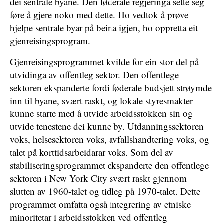
dei sentrale byane. Den føderale regjeringa sette seg
føre å gjere noko med dette. Ho vedtok å prøve
hjelpe sentrale byar på beina igjen, ho oppretta eit
gjenreisingsprogram.
Gjenreisingsprogrammet kvilde for ein stor del på
utvidinga av offentleg sektor. Den offentlege
sektoren ekspanderte fordi føderale budsjett strøymde
inn til byane, svært raskt, og lokale styresmakter
kunne starte med å utvide arbeidsstokken sin og
utvide tenestene dei kunne by. Utdanningssektoren
voks, helsesektoren voks, avfallshandtering voks, og
talet på korttidsarbeidarar voks. Som del av
stabiliseringsprogrammet ekspanderte den offentlege
sektoren i New York City svært raskt gjennom
slutten av 1960-talet og tidleg på 1970-talet. Dette
programmet omfatta også integrering av etniske
minoritetar i arbeidsstokken ved offentleg