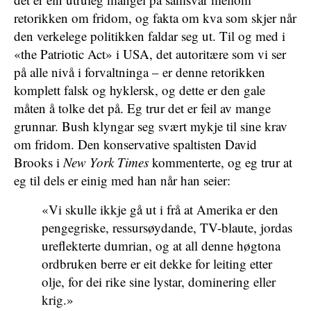
retorikken om fridom, og fakta om kva som skjer når
den verkelege politikken faldar seg ut. Til og med i
«the Patriotic Act» i USA, det autoritære som vi ser
på alle nivå i forvaltninga – er denne retorikken
komplett falsk og hyklersk, og dette er den gale
måten å tolke det på. Eg trur det er feil av mange
grunnar. Bush klyngar seg svært mykje til sine krav
om fridom. Den konservative spaltisten David
Brooks i
New York Times
kommenterte, og eg trur at
eg til dels er einig med han når han seier:
«Vi skulle ikkje gå ut i frå at Amerika er den
pengegriske, ressursøydande, TV-blaute, jordas
ureflekterte dumrian, og at all denne høgtona
ordbruken berre er eit dekke for leiting etter
olje, for dei rike sine lystar, dominering eller
krig.»