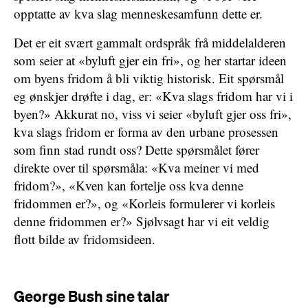
opptatte av kva slag menneskesamfunn dette er.
Det er eit svært gammalt ordspråk frå middelalderen
som seier at «byluft gjer ein fri», og her startar ideen
om byens fridom å bli viktig historisk. Eit spørsmål
eg ønskjer drøfte i dag, er: «Kva slags fridom har vi i
byen?» Akkurat no, viss vi seier «byluft gjer oss fri»,
kva slags fridom er forma av den urbane prosessen
som finn stad rundt oss? Dette spørsmålet fører
direkte over til spørsmåla: «Kva meiner vi med
fridom?», «Kven kan fortelje oss kva denne
fridommen er?», og «Korleis formulerer vi korleis
denne fridommen er?» Sjølvsagt har vi eit veldig
flott bilde av fridomsideen.
George Bush sine talar