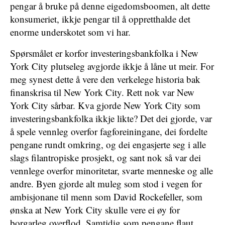
pengar å bruke på denne eigedomsboomen, alt dette
konsumeriet, ikkje pengar til å oppretthalde det
enorme underskotet som vi har.
Spørsmålet er korfor investeringsbankfolka i New
York City plutseleg avgjorde ikkje å låne ut meir. For
meg synest dette å vere den verkelege historia bak
finanskrisa til New York City. Rett nok var New
York City sårbar. Kva gjorde New York City som
investeringsbankfolka ikkje likte? Det dei gjorde, var
å spele vennleg overfor fagforeiningane, dei fordelte
pengane rundt omkring, og dei engasjerte seg i alle
slags filantropiske prosjekt, og sant nok så var dei
vennlege overfor minoritetar, svarte menneske og alle
andre. Byen gjorde alt muleg som stod i vegen for
ambisjonane til menn som David Rockefeller, som
ønska at New York City skulle vere ei øy for
borgarleg overflod. Samtidig som pengane flaut,