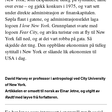
over evne – og gjekk konkurs i 1975, og vart sett
under direkte administrasjon av finanskapitalen.
Søpla flaut i gatene, og administrasjonsrådet laga
logoen
I love New York
. Grunnplanet svarte med
logoen
Fear City
, og atvåra turistar om at fly til New
York fall ned, og at dei vart robba på gata. Så
skjedde det ting. Den oppblåste økonomien på tidleg
syttitall i New York er slåande lik økonomien til
USA i dag.
David Harvey er professor i antropologi ved City University
of New York.
Artikkelen er omsett til norsk av Einar Jetne, og utgitt av
Rødt!
med løyve frå forfatteren.
Eg har lenge vore interessert i spørsmål rundt sosial