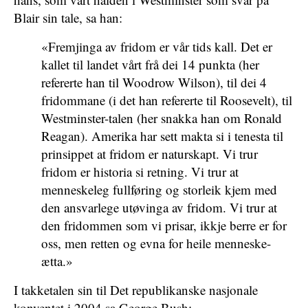
Blair sin tale, sa han:
«Fremjinga av fridom er vår tids kall. Det er
kallet til landet vårt frå dei 14 punkta (her
refererte han til Woodrow Wilson), til dei 4
fridommane (i det han refererte til Roosevelt), til
Westminster-talen (her snakka han om Ronald
Reagan). Amerika har sett makta si i tenesta til
prinsippet at fridom er naturskapt. Vi trur
fridom er historia si retning. Vi trur at
menneskeleg fullføring og storleik kjem med
den ansvarlege utøvinga av fridom. Vi trur at
den fridommen som vi prisar, ikkje berre er for
oss, men retten og evna for heile menneske-
ætta.»
I takketalen sin til Det republikanske nasjonale
konventet i 2004 sa George Bush: