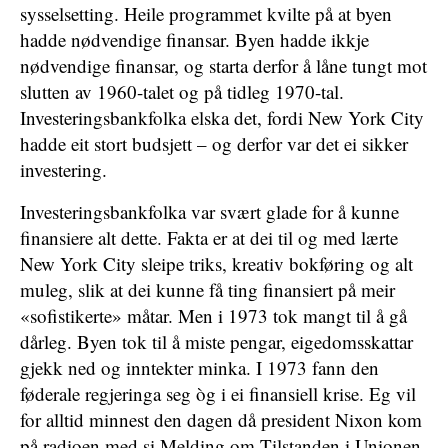
sysselsetting. Heile programmet kvilte på at byen
hadde nødvendige finansar. Byen hadde ikkje
nødvendige finansar, og starta derfor å låne tungt mot
slutten av 1960-talet og på tidleg 1970-tal.
Investeringsbankfolka elska det, fordi New York City
hadde eit stort budsjett – og derfor var det ei sikker
investering.
Investeringsbankfolka var svært glade for å kunne
finansiere alt dette. Fakta er at dei til og med lærte
New York City sleipe triks, kreativ bokføring og alt
muleg, slik at dei kunne få ting finansiert på meir
«sofistikerte» måtar. Men i 1973 tok mangt til å gå
dårleg. Byen tok til å miste pengar, eigedomsskattar
gjekk ned og inntekter minka. I 1973 fann den
føderale regjeringa seg òg i ei finansiell krise. Eg vil
for alltid minnest den dagen då president Nixon kom
på radioen med si Melding om Tilstanden i Unionen,