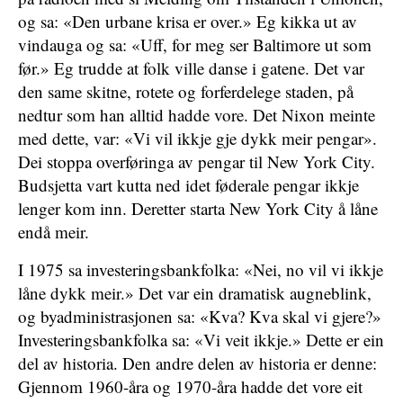
og sa: «Den urbane krisa er over.» Eg kikka ut av
vindauga og sa: «Uff, for meg ser Baltimore ut som
før.» Eg trudde at folk ville danse i gatene. Det var
den same skitne, rotete og forferdelege staden, på
nedtur som han alltid hadde vore. Det Nixon meinte
med dette, var: «Vi vil ikkje gje dykk meir pengar».
Dei stoppa overføringa av pengar til New York City.
Budsjetta vart kutta ned idet føderale pengar ikkje
lenger kom inn. Deretter starta New York City å låne
endå meir.
I 1975 sa investeringsbankfolka: «Nei, no vil vi ikkje
låne dykk meir.» Det var ein dramatisk augneblink,
og byadministrasjonen sa: «Kva? Kva skal vi gjere?»
Investeringsbankfolka sa: «Vi veit ikkje.» Dette er ein
del av historia. Den andre delen av historia er denne:
Gjennom 1960-åra og 1970-åra hadde det vore eit