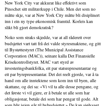
New York City var akkurat like effektivt som
Pinochet sitt militærkupp i Chile. Men det som no
måtte skje, var at New York City måtte bli disiplinert
inn i ein ny type økonomisk framtid. Korleis kan
slikt bli gjort demokratisk?
Noko som straks skjedde, var at all råderett over
budsjettet vart tatt frå dei valde styresmaktene, og gitt
til Bystøttestyret (The Municipal Assistance
Corporation (MAC)), seinare kalla Det Finansielle
Krisekontrollstyret. MAC vart styrd av
investeringsbankfolka, eit par statsrepresentantar og
eit par byrepresentantar. Det dei reelt gjorde, var å ta
hand om alle inntektene som kom inn til byen, alle
skattane, og dei sa: «Vi vil ta alle desse pengane, og
det første vi vil gjere, er å betale ut alle som har
obligasjonar, betale dei som har pengar til gode. Alt
som blir igjen går til bybudsjettet.» De kan sjølvsagt