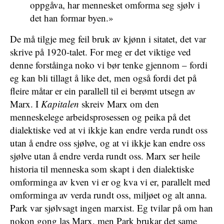
oppgåva, har mennesket omforma seg sjølv i
det han formar byen.»
De må tilgje meg feil bruk av kjønn i sitatet, det var
skrive på 1920-talet. For meg er det viktige ved
denne forståinga noko vi bør tenke gjennom – fordi
eg kan bli tillagt å like det, men også fordi det på
fleire måtar er ein parallell til ei berømt utsegn av
Marx. I
Kapitalen
skreiv Marx om den
menneskelege arbeidsprosessen og peika på det
dialektiske ved at vi ikkje kan endre verda rundt oss
utan å endre oss sjølve, og at vi ikkje kan endre oss
sjølve utan å endre verda rundt oss. Marx ser heile
historia til menneska som skapt i den dialektiske
omforminga av kven vi er og kva vi er, parallelt med
omforminga av verda rundt oss, miljøet og alt anna.
Park var sjølvsagt ingen marxist. Eg tvilar på om han
nokon gong las Marx, men Park brukar det same