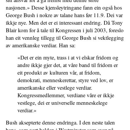
nasjonen.» Desse kjensleytringane fann ein også hos
George Bush i nokre av talane hans før 11.9. Dei var
ikkje nye. Men det er ei interessant endring. Då Tony
Blair kom for å tale til Kongressen i juli 2003, foreslo
han eit vennleg tillegg til George Bush si vektlegging
av amerikanske verdiar. Han sa:
«Det er ein myte, trass i at vi elskar fridom og
andre ikkje gjer det, at våre band til fridom er
eit produkt av kulturen vår, at fridom,
demokrati, menneskerettar, styre ved lov, er
amerikanske eller vestlege verdiar.
Kongressmedlemmer, verdiane våre er ikkje
vestlege, dei er universelle menneskelege
verdiar.»
Bush aksepterte denne endringa. I den neste talen
hans, som vart halden i Westminster som svar på