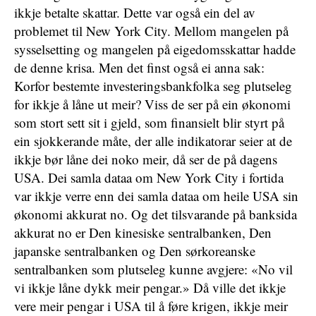
ikkje betalte skattar. Dette var også ein del av
problemet til New York City. Mellom mangelen på
sysselsetting og mangelen på eigedomsskattar hadde
de denne krisa. Men det finst også ei anna sak:
Korfor bestemte investeringsbankfolka seg plutseleg
for ikkje å låne ut meir? Viss de ser på ein økonomi
som stort sett sit i gjeld, som finansielt blir styrt på
ein sjokkerande måte, der alle indikatorar seier at de
ikkje bør låne dei noko meir, då ser de på dagens
USA. Dei samla dataa om New York City i fortida
var ikkje verre enn dei samla dataa om heile USA sin
økonomi akkurat no. Og det tilsvarande på banksida
akkurat no er Den kinesiske sentralbanken, Den
japanske sentralbanken og Den sørkoreanske
sentralbanken som plutseleg kunne avgjere: «No vil
vi ikkje låne dykk meir pengar.» Då ville det ikkje
vere meir pengar i USA til å føre krigen, ikkje meir