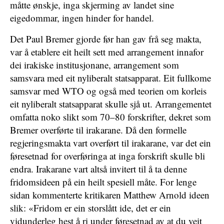
måtte ønskje, inga skjerming av landet sine
eigedommar, ingen hinder for handel.
Det Paul Bremer gjorde før han gav frå seg makta,
var å etablere eit heilt sett med arrangement innafor
dei irakiske institusjonane, arrangement som
samsvara med eit nyliberalt statsapparat. Eit fullkome
samsvar med WTO og også med teorien om korleis
eit nyliberalt statsapparat skulle sjå ut. Arrangementet
omfatta noko slikt som 70–80 forskrifter, dekret som
Bremer overførte til irakarane. Då den formelle
regjeringsmakta vart overført til irakarane, var det ein
føresetnad for overføringa at inga forskrift skulle bli
endra. Irakarane vart altså invitert til å ta denne
fridomsideen på ein heilt spesiell måte. For lenge
sidan kommenterte kritikaren Matthew Arnold ideen
slik: «Fridom er ein storslått ide, det er ein
vidunderleg hest å ri under føresetnad av at du veit