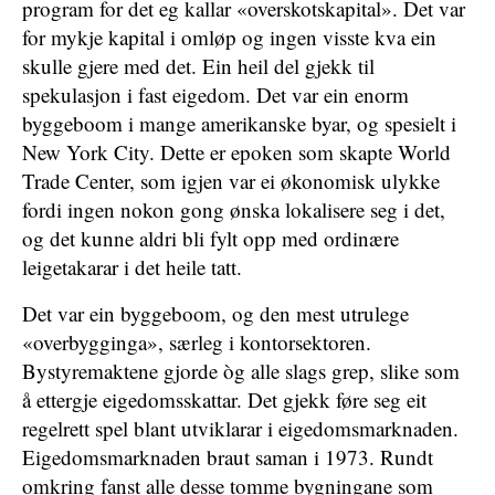
program for det eg kallar «overskotskapital». Det var
for mykje kapital i omløp og ingen visste kva ein
skulle gjere med det. Ein heil del gjekk til
spekulasjon i fast eigedom. Det var ein enorm
byggeboom i mange amerikanske byar, og spesielt i
New York City. Dette er epoken som skapte World
Trade Center, som igjen var ei økonomisk ulykke
fordi ingen nokon gong ønska lokalisere seg i det,
og det kunne aldri bli fylt opp med ordinære
leigetakarar i det heile tatt.
Det var ein byggeboom, og den mest utrulege
«overbygginga», særleg i kontorsektoren.
Bystyremaktene gjorde òg alle slags grep, slike som
å ettergje eigedomsskattar. Det gjekk føre seg eit
regelrett spel blant utviklarar i eigedomsmarknaden.
Eigedomsmarknaden braut saman i 1973. Rundt
omkring fanst alle desse tomme bygningane som