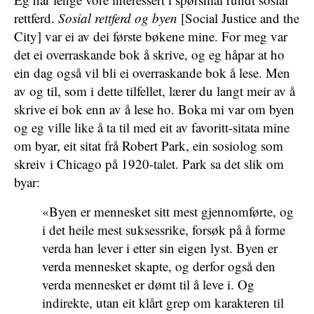
rettferd.
Sosial rettferd og byen
[Social Justice and the
City] var ei av dei første bøkene mine. For meg var
det ei overraskande bok å skrive, og eg håpar at ho
ein dag også vil bli ei overraskande bok å lese. Men
av og til, som i dette tilfellet, lærer du langt meir av å
skrive ei bok enn av å lese ho. Boka mi var om byen
og eg ville like å ta til med eit av favoritt-sitata mine
om byar, eit sitat frå Robert Park, ein sosiolog som
skreiv i Chicago på 1920-talet. Park sa det slik om
byar:
«Byen er mennesket sitt mest gjennomførte, og
i det heile mest suksessrike, forsøk på å forme
verda han lever i etter sin eigen lyst. Byen er
verda mennesket skapte, og derfor også den
verda mennesket er dømt til å leve i. Og
indirekte, utan eit klårt grep om karakteren til