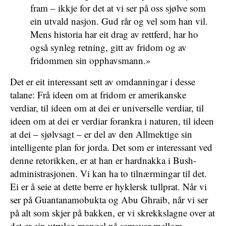
fram – ikkje for det at vi ser på oss sjølve som
ein utvald nasjon. Gud rår og vel som han vil.
Mens historia har eit drag av rettferd, har ho
også synleg retning, gitt av fridom og av
fridommen sin opphavsmann.»
Det er eit interessant sett av omdanningar i desse
talane: Frå ideen om at fridom er amerikanske
verdiar, til ideen om at dei er universelle verdiar, til
ideen om at dei er verdiar forankra i naturen, til ideen
at dei – sjølvsagt – er del av den Allmektige sin
intelligente plan for jorda. Det som er interessant ved
denne retorikken, er at han er hardnakka i Bush-
administrasjonen. Vi kan ha to tilnærmingar til det.
Ei er å seie at dette berre er hyklersk tullprat. Når vi
ser på Guantanamobukta og Abu Ghraib, når vi ser
på alt som skjer på bakken, er vi skrekkslagne over at
det er ein utruleg mangel på samsvar mellom