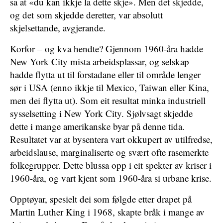
sa at «du kan ikkje la dette skje». Men det skjedde,
og det som skjedde deretter, var absolutt
skjelsettande, avgjerande.
Korfor – og kva hendte? Gjennom 1960-åra hadde
New York City mista arbeidsplassar, og selskap
hadde flytta ut til forstadane eller til område lenger
sør i USA (enno ikkje til Mexico, Taiwan eller Kina,
men dei flytta ut). Som eit resultat minka industriell
sysselsetting i New York City. Sjølvsagt skjedde
dette i mange amerikanske byar på denne tida.
Resultatet var at bysentera vart okkupert av utilfredse,
arbeidslause, marginaliserte og svært ofte rasemerkte
folkegrupper. Dette blussa opp i eit spekter av kriser i
1960-åra, og vart kjent som 1960-åra si urbane krise.
Opptøyar, spesielt dei som følgde etter drapet på
Martin Luther King i 1968, skapte bråk i mange av