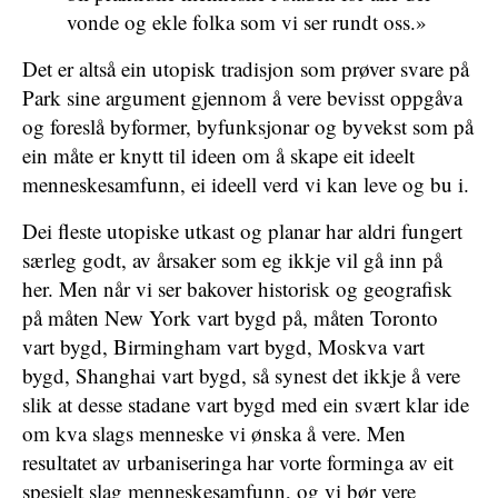
vonde og ekle folka som vi ser rundt oss.»
Det er altså ein utopisk tradisjon som prøver svare på
Park sine argument gjennom å vere bevisst oppgåva
og foreslå byformer, byfunksjonar og byvekst som på
ein måte er knytt til ideen om å skape eit ideelt
menneskesamfunn, ei ideell verd vi kan leve og bu i.
Dei fleste utopiske utkast og planar har aldri fungert
særleg godt, av årsaker som eg ikkje vil gå inn på
her. Men når vi ser bakover historisk og geografisk
på måten New York vart bygd på, måten Toronto
vart bygd, Birmingham vart bygd, Moskva vart
bygd, Shanghai vart bygd, så synest det ikkje å vere
slik at desse stadane vart bygd med ein svært klar ide
om kva slags menneske vi ønska å vere. Men
resultatet av urbaniseringa har vorte forminga av eit
spesielt slag menneskesamfunn, og vi bør vere