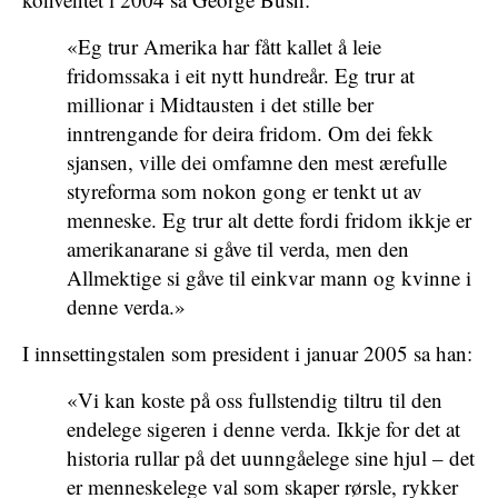
«Eg trur Amerika har fått kallet å leie
fridomssaka i eit nytt hundreår. Eg trur at
millionar i Midtausten i det stille ber
inntrengande for deira fridom. Om dei fekk
sjansen, ville dei omfamne den mest ærefulle
styreforma som nokon gong er tenkt ut av
menneske. Eg trur alt dette fordi fridom ikkje er
amerikanarane si gåve til verda, men den
Allmektige si gåve til einkvar mann og kvinne i
denne verda.»
I innsettingstalen som president i januar 2005 sa han:
«Vi kan koste på oss fullstendig tiltru til den
endelege sigeren i denne verda. Ikkje for det at
historia rullar på det uunngåelege sine hjul – det
er menneskelege val som skaper rørsle, rykker