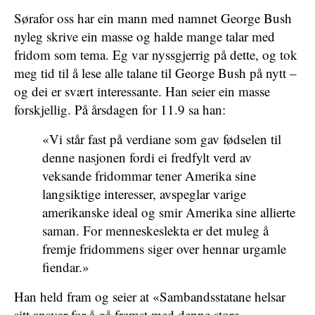
Sørafor oss har ein mann med namnet George Bush
nyleg skrive ein masse og halde mange talar med
fridom som tema. Eg var nyssgjerrig på dette, og tok
meg tid til å lese alle talane til George Bush på nytt –
og dei er svært interessante. Han seier ein masse
forskjellig. På årsdagen for 11.9 sa han:
«Vi står fast på verdiane som gav fødselen til
denne nasjonen fordi ei fredfylt verd av
veksande fridommar tener Amerika sine
langsiktige interesser, avspeglar varige
amerikanske ideal og smir Amerika sine allierte
saman. For menneskeslekta er det muleg å
fremje fridommens siger over hennar urgamle
fiendar.»
Han held fram og seier at «Sambandsstatane helsar
sitt ansvar for å gå fremst med denne store