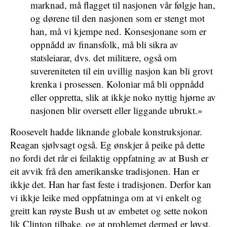
marknad, må flagget til nasjonen vår følgje han,
og dørene til den nasjonen som er stengt mot
han, må vi kjempe ned. Konsesjonane som er
oppnådd av finansfolk, må bli sikra av
statsleiarar, dvs. det militære, også om
suvereniteten til ein uvillig nasjon kan bli grovt
krenka i prosessen. Koloniar må bli oppnådd
eller oppretta, slik at ikkje noko nyttig hjørne av
nasjonen blir oversett eller liggande ubrukt.»
Roosevelt hadde liknande globale konstruksjonar.
Reagan sjølvsagt også. Eg ønskjer å peike på dette
no fordi det rår ei feilaktig oppfatning av at Bush er
eit avvik frå den amerikanske tradisjonen. Han er
ikkje det. Han har fast feste i tradisjonen. Derfor kan
vi ikkje leike med oppfatninga om at vi enkelt og
greitt kan røyste Bush ut av embetet og sette nokon
lik Clinton tilbake, og at problemet dermed er løyst.