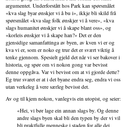
argumentet. Underforstått hos Park kan spørsmålet
«kva slag byar ønskjer vi å bu i», ikkje bli skild frå
spørsmålet «kva slag folk ønskjer vi å vere», «kva
slags humanitet ønskjer vi å skape blant oss», og
«korleis ønskjer vi å skape han?» Det er den
gjensidige samanfattinga av byen, av kven vi er og
kva vi er, som er noko eg trur det er svært viktig å
tenke gjennom. Spesielt gjeld det når vi ser bakover i
historia, og spør om vi nokon gong var bevisst
denne oppgåva. Var vi bevisst om at vi gjorde dette?
Eg trur svaret er at i det byane endra seg, endra vi oss
utan verkeleg å vere særleg bevisst det.
Av og til kjem nokon, vanlegvis ein utopist, og seier:
«Hei, vi bør lage ein annan slags by. Og denne
andre slags byen skal bli den typen by der vi vil
bli praktfulle menneske i staden for alle dei