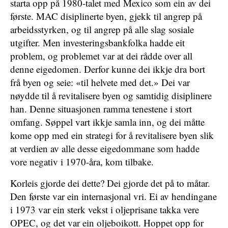
starta opp på 1980-talet med Mexico som ein av dei
første. MAC disiplinerte byen, gjekk til angrep på
arbeidsstyrken, og til angrep på alle slag sosiale
utgifter. Men investeringsbankfolka hadde eit
problem, og problemet var at dei rådde over all
denne eigedomen. Derfor kunne dei ikkje dra bort
frå byen og seie: «til helvete med det.» Dei var
nøydde til å revitalisere byen og samtidig disiplinere
han. Denne situasjonen ramma tenestene i stort
omfang. Søppel vart ikkje samla inn, og dei måtte
kome opp med ein strategi for å revitalisere byen slik
at verdien av alle desse eigedommane som hadde
vore negativ i 1970-åra, kom tilbake.
Korleis gjorde dei dette? Dei gjorde det på to måtar.
Den første var ein internasjonal vri. Ei av hendingane
i 1973 var ein sterk vekst i oljeprisane takka vere
OPEC, og det var ein oljeboikott. Hoppet opp for