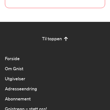
Til toppen
Forside
Om Gnist
Utgivelser
Adresseendring
Abonnement
Gnistregn – støtt oss!