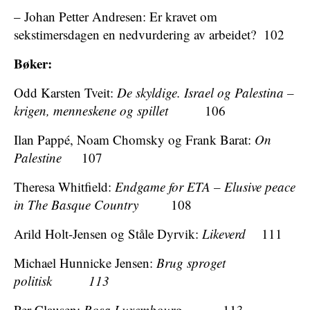
– Johan Petter Andresen: Er kravet om
sekstimersdagen en nedvurdering av arbeidet? 102
Bøker:
Odd Karsten Tveit:
De skyldige. Israel og Palestina –
krigen, menneskene og spillet
106
Ilan Pappé, Noam Chomsky og Frank Barat:
On
Palestine
107
Theresa Whitfield:
Endgame for ETA – Elusive peace
in The Basque Country
108
Arild Holt-Jensen og Ståle Dyrvik:
Likeverd
111
Michael Hunnicke Jensen:
Brug sproget
politisk 113
Per Clausen:
Rosa Luxembourg
113