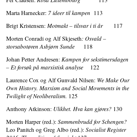
Marta Harnecker:
7 ideer til kampen
113
Brigt Kristensen:
Motmakt – tilsvar i ti år
117
Morten Conradi og Alf Skjeseth
: Osvald –
storsabotøren Asbjørn Sunde
118
Johan Petter Andresen:
Kampen for sekstimersdagen
– Et forsøk på marxistisk analyse
122
Laurence Cox og Alf Gunvald Nilsen:
We Make Our
Own History. Marxism and Social Movements in the
Twilight of Neoliberalism.
125
Anthony Atkinson:
Ulikhet. Hva kan gjøres?
130
Morten Harper (red.):
Sammenbrudd for Schengen?
Leo Panitch og Greg Albo (red.):
Socialist Register