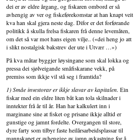
dei er av eldre årgang, og fiskaren ombord er så
avhengig av ver og fiskeførekomstar at han knapt veit
kva han skal gjera neste dag. Difor er det forførande
politikk å skulla frelsa fiskaren frå denne levemåten,
om det så var mot hans eigen vilje.. («dei heng jo att
i slikt nostalgisk bakstrev der ute i Utvær …»)
På kva måtar byggjer løysingane som skal lokka og
pressa dei sjølveigande småfiskarane vekk, på
premiss som ikkje vil stå seg i framtida?
1) Småe investorar er ikkje slavar av kapitalen.
Ein
fiskar med ein eldre liten båt kan tola skilnader i
inntekter frå år til år. Han har kalkulert inn i
marginane sine at fisket og prisane ikkje alltid er
gunstige og jamnt fordelte. Overgangen til store,
dyre farty som tilbyr faste heilårsarbeidsplassar til
mannskapet er avhengige av jamn avkastning for å