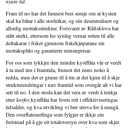
nyare tid.
Fram til no har det funnest brei semje om at kysten
skal ha båtar i alle storleikar, og ein desentralisert og
allsidig mottaksstruktur. Forsvaret av Råfisklova har
stått sterkt, ettersom ho synleg vernar retten til alle
deltakarar i fisket gjennom fiskekjøparane sin
mottaksplikt og garanterte minsteprisar.
For oss som tykkjer den mindre kystflåta vår er verdt
å ta med inn i framtida, finnest det enno noko å
redda, men det er grunn til å tru at det kjem til å skje
strukturendringar i nær framtid som overgår alt vi har
sett til no. I den stoda kan det vera av verdi å tenkja
etter
korfor
kystflåta har livets rett i effektiviseringas
tidsalder, og kva utvikling vi bør streva for å unngå.
Den overflatesurfinga som fylgjer er ikkje ein
freistnad på å gje eit totaloversyn over kva som skjer.