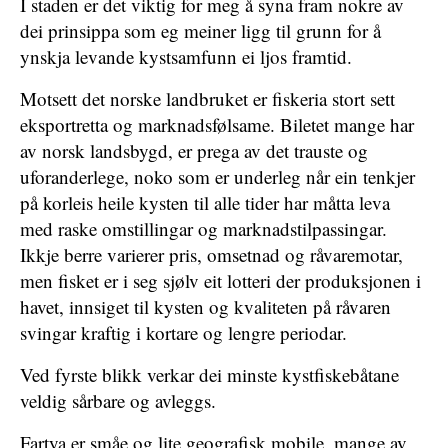
I staden er det viktig for meg å syna fram nokre av
dei prinsippa som eg meiner ligg til grunn for å
ynskja levande kystsamfunn ei ljos framtid.
Motsett det norske landbruket er fiskeria stort sett
eksportretta og marknadsfølsame. Biletet mange har
av norsk landsbygd, er prega av det trauste og
uforanderlege, noko som er underleg når ein tenkjer
på korleis heile kysten til alle tider har måtta leva
med raske omstillingar og marknadstilpassingar.
Ikkje berre varierer pris, omsetnad og råvaremotar,
men fisket er i seg sjølv eit lotteri der produksjonen i
havet, innsiget til kysten og kvaliteten på råvaren
svingar kraftig i kortare og lengre periodar.
Ved fyrste blikk verkar dei minste kystfiskebåtane
veldig sårbare og avleggs.
Fartya er småe og lite geografisk mobile, mange av