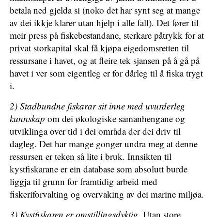
betala ned gjelda si (noko det har synt seg at mange
av dei ikkje klarer utan hjelp i alle fall). Det fører til
meir press på fiskebestandane, sterkare påtrykk for at
privat storkapital skal få kjøpa eigedomsretten til
ressursane i havet, og at fleire tek sjansen på å gå på
havet i ver som eigentleg er for dårleg til å fiska trygt
i.
2) Stadbundne fiskarar sit inne med uvurderleg
kunnskap
om dei økologiske samanhengane og
utviklinga over tid i dei områda der dei driv til
dagleg. Det har mange gonger undra meg at denne
ressursen er teken så lite i bruk. Innsikten til
kystfiskarane er ein database som absolutt burde
liggja til grunn for framtidig arbeid med
fiskeriforvalting og overvaking av dei marine miljøa.
3) Kystfiskaren er omstillingsdyktig.
Utan store