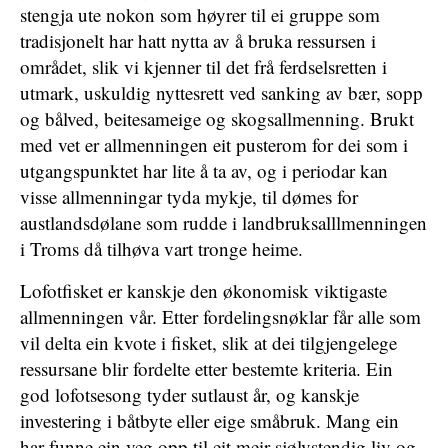
stengja ute nokon som høyrer til ei gruppe som
tradisjonelt har hatt nytta av å bruka ressursen i
området, slik vi kjenner til det frå ferdselsretten i
utmark, uskuldig nyttesrett ved sanking av bær, sopp
og bålved, beitesameige og skogsallmenning. Brukt
med vet er allmenningen eit pusterom for dei som i
utgangspunktet har lite å ta av, og i periodar kan
visse allmenningar tyda mykje, til dømes for
austlandsdølane som rudde i landbruksalllmenningen
i Troms då tilhøva vart tronge heime.
Lofotfisket er kanskje den økonomisk viktigaste
allmenningen vår. Etter fordelingsnøklar får alle som
vil delta ein kvote i fisket, slik at dei tilgjengelege
ressursane blir fordelte etter bestemte kriteria. Ein
god lofotsesong tyder sutlaust år, og kanskje
investering i båtbyte eller eige småbruk. Mang ein
har funne ein veg opp til eit meir sjølvstendig liv og