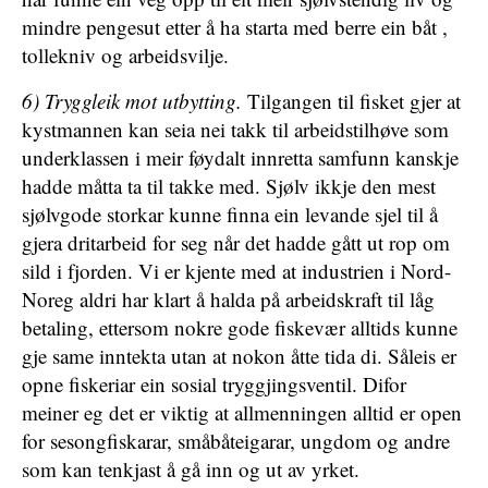
mindre pengesut etter å ha starta med berre ein båt ,
tollekniv og arbeidsvilje.
6) Tryggleik mot utbytting.
Tilgangen til fisket gjer at
kystmannen kan seia nei takk til arbeidstilhøve som
underklassen i meir føydalt innretta samfunn kanskje
hadde måtta ta til takke med. Sjølv ikkje den mest
sjølvgode storkar kunne finna ein levande sjel til å
gjera dritarbeid for seg når det hadde gått ut rop om
sild i fjorden. Vi er kjente med at industrien i Nord-
Noreg aldri har klart å halda på arbeidskraft til låg
betaling, ettersom nokre gode fiskevær alltids kunne
gje same inntekta utan at nokon åtte tida di. Såleis er
opne fiskeriar ein sosial tryggjingsventil. Difor
meiner eg det er viktig at allmenningen alltid er open
for sesongfiskarar, småbåteigarar, ungdom og andre
som kan tenkjast å gå inn og ut av yrket.