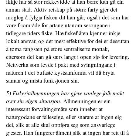
ikkje har så stor rekkevidde at han berre kan gå ein
annan stad. Aktiv reiskap på større farty gjer det
mogleg å fylgja fisken dit han går, også i det som har
vore friområde for artane utanom sesongane i
tidlegare tiders fiske. Havfiskeflåten kjenner inkje
lokalt ansvar, og det mest effektive for dei er dessutan
å tøma fangsten på store sentraliserte mottak,
ettersom dei kan gå særs langt i open sjø for levering.
Nettverka som levde i pakt med svingningane i
naturen i dei bufaste kystsamfunna vil då bryta
saman og mista funksjonen sin.
5) Fiskeriallmenningen har gjeve vanlege folk makt
over sin eigen situasjon.
Allmenningen er ein
interessant forvaltingsmåte som inneber at
naturgodane er felleseige, eller snarare at ingen eig
dei, slik at alle skal oppføra seg som ansvarlege
gjester. Han fungerer ålment slik at ingen har rett til å