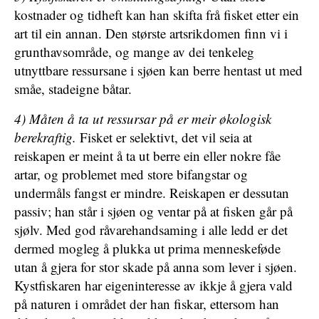
kostnader og tidheft kan han skifta frå fisket etter ein
art til ein annan. Den største artsrikdomen finn vi i
grunthavsområde, og mange av dei tenkeleg
utnyttbare ressursane i sjøen kan berre hentast ut med
småe, stadeigne båtar.
4) Måten å ta ut ressursar på er meir økologisk
berekraftig.
Fisket er selektivt, det vil seia at
reiskapen er meint å ta ut berre ein eller nokre fåe
artar, og problemet med store bifangstar og
undermåls fangst er mindre. Reiskapen er dessutan
passiv; han står i sjøen og ventar på at fisken går på
sjølv. Med god råvarehandsaming i alle ledd er det
dermed mogleg å plukka ut prima menneskeføde
utan å gjera for stor skade på anna som lever i sjøen.
Kystfiskaren har eigeninteresse av ikkje å gjera vald
på naturen i området der han fiskar, ettersom han