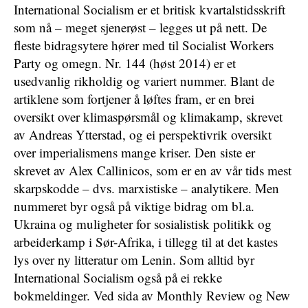
International Socialism er et britisk kvartalstidsskrift
som nå – meget sjenerøst – legges ut på nett. De
fleste bidragsytere hører med til Socialist Workers
Party og omegn. Nr. 144 (høst 2014) er et
usedvanlig rikholdig og variert nummer. Blant de
artiklene som fortjener å løftes fram, er en brei
oversikt over klimaspørsmål og klimakamp, skrevet
av Andreas Ytterstad, og ei perspektivrik oversikt
over imperialismens mange kriser. Den siste er
skrevet av Alex Callinicos, som er en av vår tids mest
skarpskodde – dvs. marxistiske – analytikere. Men
nummeret byr også på viktige bidrag om bl.a.
Ukraina og muligheter for sosialistisk politikk og
arbeiderkamp i Sør-Afrika, i tillegg til at det kastes
lys over ny litteratur om Lenin. Som alltid byr
International Socialism også på ei rekke
bokmeldinger. Ved sida av Monthly Review og New