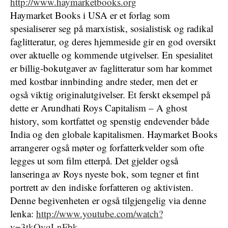
http://www.haymarketbooks.org
Haymarket Books i USA er et forlag som
spesialiserer seg på marxistisk, sosialistisk og radikal
faglitteratur, og deres hjemmeside gir en god oversikt
over aktuelle og kommende utgivelser. En spesialitet
er billig-bokutgaver av faglitteratur som har kommet
med kostbar innbinding andre steder, men det er
også viktig originalutgivelser. Et ferskt eksempel på
dette er Arundhati Roys Capitalism – A ghost
history, som kortfattet og spenstig endevender både
India og den globale kapitalismen. Haymarket Books
arrangerer også møter og forfatterkvelder som ofte
legges ut som film etterpå. Det gjelder også
lanseringa av Roys nyeste bok, som tegner et fint
portrett av den indiske forfatteren og aktivisten.
Denne begivenheten er også tilgjengelig via denne
lenka:
http://www.youtube.com/watch?
v=3tkQyqLnFbk