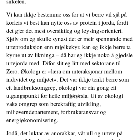
sirkelen.
Vi kan ikkje bestemme oss for at vi berre vil sjå på
korleis vi best kan nytte oss av protein i jorda, fordi
det gjer det mest oversiktleg og løysingsorientert.
Sjølv om eg skulle synast det er meir spennande med
urteproduksjon enn mjølkekyr, kan eg ikkje berre ta
kyrne ut av likninga – då har eg ikkje noko å gjødsle
urtejorda med. Difor slit eg litt med sektorane til
Zero. Økologi er «læra om interaksjonar mellom
individet og miljøet». Det var ikkje tenkt berre som
eit landbruksomgrep, økologi var ein gong eit
utgangspunkt for heile miljørørsla. Ut av økologi
vaks omgrep som berekraftig utvikling,
miljøverndepartement, forbrukaransvar og
energiøkonomisering.
Jodå, det luktar av anorakkar, våt ull og urtete på