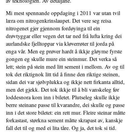
av teknologien. Av detaljane.
Mi mest spennande oppdaging i 2011 var utan tvil
læra om nitrogenkrinslaupet. Det vere seg reisa
nitrogenet gjer gjennom fordøyinga til ein
drøvtyggar eller vegen det tar ned frå lufta kring dei
aurlandske fjelltoppar via kløverrøter til jorda på
enga vår. Men eg prøver hardt å ikkje gløyme fyrste
gongen eg skulle mure ein steinmur. Det verka så
lett; stein på stein med litt sement i mellom. Av og til
tok det riktignok litt tid å finne den riktige steinen,
sidan dei var sjølvplukka og ikkje nett firkanta alltid,
men det gjekk. Det tok ikkje til å bli vanskeleg før
loddesnora kom inn i biletet. Plutseleg skulle ikkje
berre steinane passe til kvarandre, dei skulle og passe
inn i det store biletet: ein rett mur. Fleire steinar måtte
forkastast, størkna sement måtte skrapast av, kanskje
fall det til og med ei lita tåre. Og ja, det tok si tid.