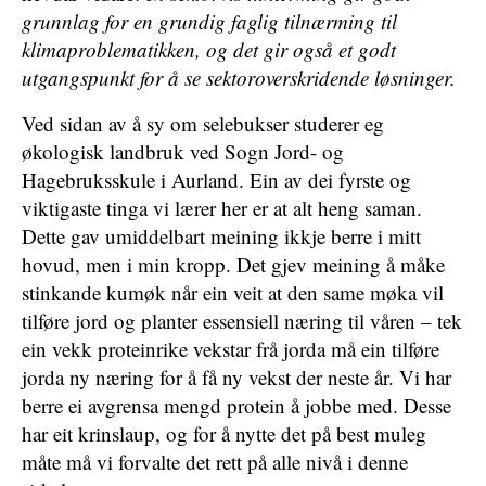
grunnlag for en grundig faglig tilnærming til
klimaproblematikken, og det gir også et godt
utgangspunkt for å se sektoroverskridende løsninger.
Ved sidan av å sy om selebukser studerer eg
økologisk landbruk ved Sogn Jord- og
Hagebruksskule i Aurland. Ein av dei fyrste og
viktigaste tinga vi lærer her er at alt heng saman.
Dette gav umiddelbart meining ikkje berre i mitt
hovud, men i min kropp. Det gjev meining å måke
stinkande kumøk når ein veit at den same møka vil
tilføre jord og planter essensiell næring til våren – tek
ein vekk proteinrike vekstar frå jorda må ein tilføre
jorda ny næring for å få ny vekst der neste år. Vi har
berre ei avgrensa mengd protein å jobbe med. Desse
har eit krinslaup, og for å nytte det på best muleg
måte må vi forvalte det rett på alle nivå i denne