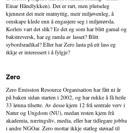
Einar Håndlykken). Det er rart, men plutseleg
kjennest det meir matnyttig, meir miljøvenleg, å
omskape klede enn å engasjere seg i miljørørsla.
Korleis vart det slik? Er det eg som har blitt gamal og
bakstreversk, har eg ramla av lasset? Blitt
sybordsradikal? Eller har Zero lasta på eit lass eg
ikkje er interessert i å fylgje?
Zero
Zero Emission Resource Organisation har fått ni år
på baken sidan starten i 2002, og har rukke å få heile
33 lønna tilsette. Av desse kjem 12 frå sentrale verv i
Natur og Ungdom (NU), medan resten kjem frå
akademia, næringsliv, media, eller har tidlegare jobba
i andre NGOar. Zero mottar ikkje statleg stønad til