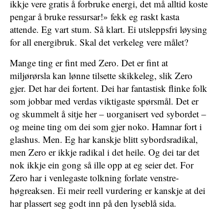
ikkje vere gratis å forbruke energi, det må alltid koste
pengar å bruke ressursar!» fekk eg raskt kasta
attende. Eg vart stum. Så klart. Ei utsleppsfri løysing
for all energibruk. Skal det verkeleg vere målet?
Mange ting er fint med Zero. Det er fint at
miljørørsla kan lønne tilsette skikkeleg, slik Zero
gjer. Det har dei fortent. Dei har fantastisk flinke folk
som jobbar med verdas viktigaste spørsmål. Det er
og skummelt å sitje her – uorganisert ved sybordet –
og meine ting om dei som gjer noko. Hamnar fort i
glashus. Men. Eg har kanskje blitt sybordsradikal,
men Zero er ikkje radikal i det heile. Og dei tar det
nok ikkje ein gong så ille opp at eg seier det. For
Zero har i venlegaste tolkning forlate venstre-
høgreaksen. Ei meir reell vurdering er kanskje at dei
har plassert seg godt inn på den lyseblå sida.