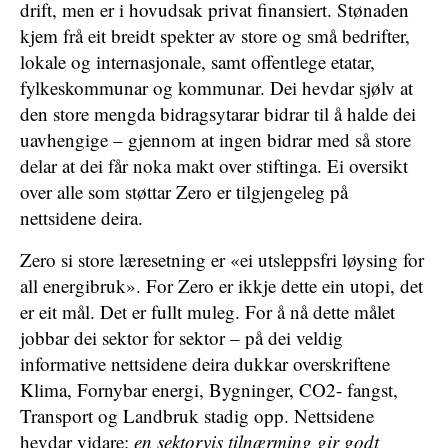
drift, men er i hovudsak privat finansiert. Stønaden
kjem frå eit breidt spekter av store og små bedrifter,
lokale og internasjonale, samt offentlege etatar,
fylkeskommunar og kommunar. Dei hevdar sjølv at
den store mengda bidragsytarar bidrar til å halde dei
uavhengige – gjennom at ingen bidrar med så store
delar at dei får noka makt over stiftinga. Ei oversikt
over alle som støttar Zero er tilgjengeleg på
nettsidene deira.
Zero si store læresetning er «ei utsleppsfri løysing for
all energibruk». For Zero er ikkje dette ein utopi, det
er eit mål. Det er fullt muleg. For å nå dette målet
jobbar dei sektor for sektor – på dei veldig
informative nettsidene deira dukkar overskriftene
Klima, Fornybar energi, Bygninger, CO2- fangst,
Transport og Landbruk stadig opp. Nettsidene
hevdar vidare:
en sektorvis tilnærming gir godt