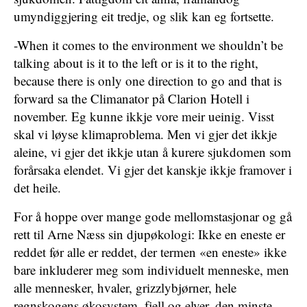
umyndiggjering eit tredje, og slik kan eg fortsette.
-When it comes to the environment we shouldn’t be
talking about is it to the left or is it to the right,
because there is only one direction to go and that is
forward sa the Climanator på Clarion Hotell i
november. Eg kunne ikkje vore meir ueinig. Visst
skal vi løyse klimaproblema. Men vi gjer det ikkje
aleine, vi gjer det ikkje utan å kurere sjukdomen som
forårsaka elendet. Vi gjer det kanskje ikkje framover i
det heile.
For å hoppe over mange gode mellomstasjonar og gå
rett til Arne Næss sin djupøkologi: Ikke en eneste er
reddet før alle er reddet, der termen «en eneste» ikke
bare inkluderer meg som individuelt menneske, men
alle mennesker, hvaler, grizzlybjørner, hele
regnskogens økosystem, fjell og elver, den minste