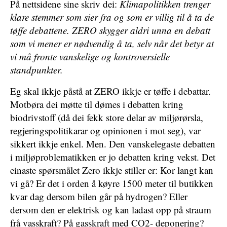
På nettsidene sine skriv dei:
Klimapolitikken trenger
klare stemmer som sier fra og som er villig til å ta de
tøffe debattene. ZERO skygger aldri unna en debatt
som vi mener er nødvendig å ta, selv når det betyr at
vi må fronte vanskelige og kontroversielle
standpunkter.
Eg skal ikkje påstå at ZERO ikkje er tøffe i debattar.
Motbøra dei møtte til dømes i debatten kring
biodrivstoff (då dei fekk store delar av miljørørsla,
regjeringspolitikarar og opinionen i mot seg), var
sikkert ikkje enkel. Men. Den vanskelegaste debatten
i miljøproblematikken er jo debatten kring vekst. Det
einaste spørsmålet Zero ikkje stiller er: Kor langt kan
vi gå? Er det i orden å køyre 1500 meter til butikken
kvar dag dersom bilen går på hydrogen? Eller
dersom den er elektrisk og kan ladast opp på straum
frå vasskraft? På gasskraft med CO2- deponering?