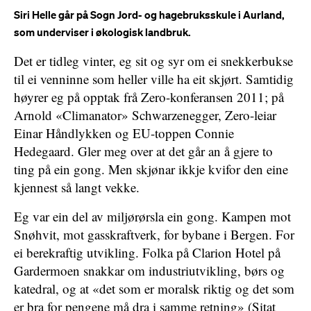
Siri Helle går på Sogn Jord- og hagebruksskule i Aurland,
som underviser i økologisk landbruk.
Det er tidleg vinter, eg sit og syr om ei snekkerbukse
til ei venninne som heller ville ha eit skjørt. Samtidig
høyrer eg på opptak frå Zero-konferansen 2011; på
Arnold «Climanator» Schwarzenegger, Zero-leiar
Einar Håndlykken og EU-toppen Connie
Hedegaard. Gler meg over at det går an å gjere to
ting på ein gong. Men skjønar ikkje kvifor den eine
kjennest så langt vekke.
Eg var ein del av miljørørsla ein gong. Kampen mot
Snøhvit, mot gasskraftverk, for bybane i Bergen. For
ei berekraftig utvikling. Folka på Clarion Hotel på
Gardermoen snakkar om industriutvikling, børs og
katedral, og at «det som er moralsk riktig og det som
er bra for pengene må dra i samme retning» (Sitat