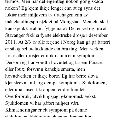
termos. Men har det eigentleg nokon gong skada
nokon? Eg kjem ikkje lenger enn at eg syns det
luktar meir miljøvern av urtehagen enn av
månelandingsprosjektet på Mongstad. Men ein skal
kanskje ikkje alltid fylgje nasa? Det er vel og bra at
Stavanger fekk si fyrste elektriske drosje i desember
2011. At 2/3 av alle ferjene i Noreg kan gå på batteri
er så og sei utelukkande ein bra ting. Men verken
ferjer eller drosjer er noko anna enn symptom.
Dersom eg har vondt i hovudet og tar ein Paracet
eller Ibux, forsvinn kanskje smerta, men
hovudverken er ikkje borte. Eg har berre sløva
kjensleevna mi, og dempa symptoma. Sjukdomen,
eller ubalansen i kroppen, er der framleis.
Overforbruk, utviklingsjag, økonomisk vekst.
Sjukdomen vi har påført miljøet vårt.
Klimaendringar er eit symptom på denne
sjukdomen. Fattigdom eit anna, framandog