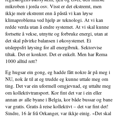
mikroben i jorda osv. Visst er det ekstremt, men
ikkje meir ekstremt enn å påstå vi kan løyse
klimaproblema ved hjelp av teknologi. At vi kan
redde verda utan å endre systemet. At vi skal kunne
fortsette å vekse, utnytte og forbruke energi, utan at
det skal påvirke balansen i økosystemet. Ei
utsleppsfri løysing for all energibruk. Sektorvise
tiltak. Det er konkret. Det er enkelt. Men har Rema
1000 alltid rett?
Eg hugsar ein gong, eg hadde fått nokre år på meg i
NU, nok år til at eg trudde eg kunne uttale meg om
ting. Det var ein uformell omgjevnad, eg uttalte meg
om kollektivtransport. Kor fint det var i ein eller
annan av alle byane i Belgia, kor både bussar og bane
var gratis. Gratis å reise kollektivt – det var fint det!
Sindre, 16 år frå Orkanger, var ikkje einig. «Det skal