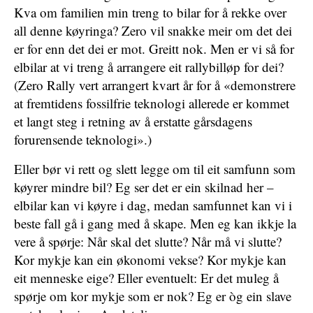
Kva om familien min treng to bilar for å rekke over
all denne køyringa? Zero vil snakke meir om det dei
er for enn det dei er mot. Greitt nok. Men er vi så for
elbilar at vi treng å arrangere eit rallybilløp for dei?
(Zero Rally vert arrangert kvart år for å «demonstrere
at fremtidens fossilfrie teknologi allerede er kommet
et langt steg i retning av å erstatte gårsdagens
forurensende teknologi».)
Eller bør vi rett og slett legge om til eit samfunn som
køyrer mindre bil? Eg ser det er ein skilnad her –
elbilar kan vi køyre i dag, medan samfunnet kan vi i
beste fall gå i gang med å skape. Men eg kan ikkje la
vere å spørje: Når skal det slutte? Når må vi slutte?
Kor mykje kan ein økonomi vekse? Kor mykje kan
eit menneske eige? Eller eventuelt: Er det muleg å
spørje om kor mykje som er nok? Eg er òg ein slave