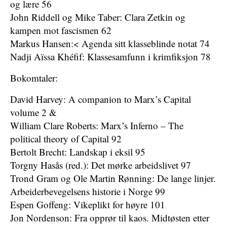
og lære 56
John Riddell og Mike Taber: Clara Zetkin og
kampen mot fascismen 62
Markus Hansen:< Agenda sitt klasseblinde notat 74
Nadji Aïssa Khéfif: Klassesamfunn i krimfiksjon 78
Bokomtaler:
David Harvey: A companion to Marx’s Capital
volume 2 &
William Clare Roberts: Marx’s Inferno – The
political theory of Capital 92
Bertolt Brecht: Landskap i eksil 95
Torgny Hasås (red.): Det mørke arbeidslivet 97
Trond Gram og Ole Martin Rønning: De lange linjer.
Arbeiderbevegelsens historie i Norge 99
Espen Goffeng: Vikeplikt for høyre 101
Jon Nordenson: Fra opprør til kaos. Midtøsten etter