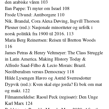
den arabiske våren 103
Ilan Pappe: Ti myter om Israel 108
Frode Ulvund: Antiborgere 110
Nik. Brandal, Cora Alexa Døving, Ingvill Thorson
Plesner (red.): Nasjonale minoriteter og urfolk i
norsk politikk fra 1900 til 2016. 113
Maria Berg Reinertsen: Reisen til Bretton Woods
116
James Petras & Henry Veltmeyer: The Class Struggle
in Latin America. Making History Today &
Alfredo Saad-Filho & Lecio Morais: Brazil.
Neoliberalism versus Democracy 118
Hilde Lysengen Havro og Astrid Sverresdotter
Dypvik (red.): Kven skal eige jorda? Ei bok om mat
og makt. 122
Filmanmeldelse: Raoul Peck (regissør): Den Unge
Karl Marx 124