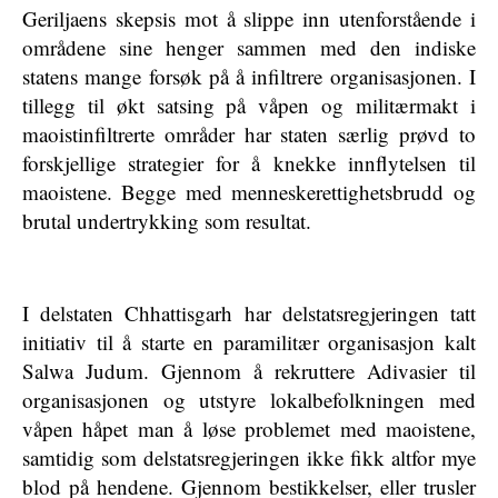
Geriljaens skepsis mot å slippe inn utenforstående i
områdene sine henger sammen med den indiske
statens mange forsøk på å infiltrere organisasjonen. I
tillegg til økt satsing på våpen og militærmakt i
maoistinfiltrerte områder har staten særlig prøvd to
forskjellige strategier for å knekke innflytelsen til
maoistene. Begge med menneskerettighetsbrudd og
brutal undertrykking som resultat.
I delstaten Chhattisgarh har delstatsregjeringen tatt
initiativ til å starte en paramilitær organisasjon kalt
Salwa Judum. Gjennom å rekruttere Adivasier til
organisasjonen og utstyre lokalbefolkningen med
våpen håpet man å løse problemet med maoistene,
samtidig som delstatsregjeringen ikke fikk altfor mye
blod på hendene. Gjennom bestikkelser, eller trusler