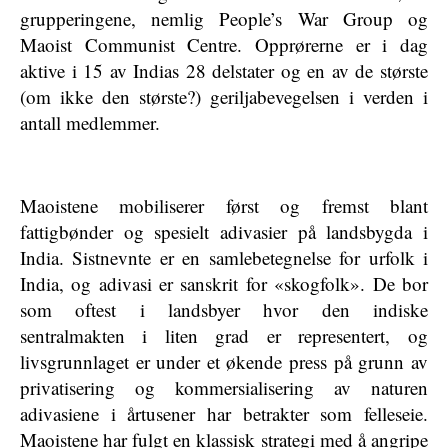
grupperingene, nemlig People’s War Group og
Maoist Communist Centre. Opprørerne er i dag
aktive i 15 av Indias 28 delstater og en av de største
(om ikke den største?) geriljabevegelsen i verden i
antall medlemmer.
Maoistene mobiliserer først og fremst blant
fattigbønder og spesielt adivasier på landsbygda i
India. Sistnevnte er en samlebetegnelse for urfolk i
India, og adivasi er sanskrit for «skogfolk». De bor
som oftest i landsbyer hvor den indiske
sentralmakten i liten grad er representert, og
livsgrunnlaget er under et økende press på grunn av
privatisering og kommersialisering av naturen
adivasiene i årtusener har betrakter som felleseie.
Maoistene har fulgt en klassisk strategi med å angripe