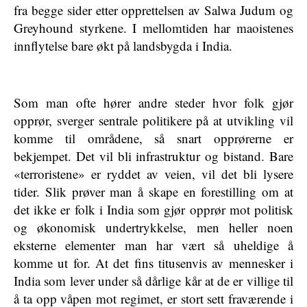
fra begge sider etter opprettelsen av Salwa Judum og
Greyhound styrkene. I mellomtiden har maoistenes
innflytelse bare økt på landsbygda i India.
Som man ofte hører andre steder hvor folk gjør
opprør, sverger sentrale politikere på at utvikling vil
komme til områdene, så snart opprørerne er
bekjempet. Det vil bli infrastruktur og bistand. Bare
«terroristene» er ryddet av veien, vil det bli lysere
tider. Slik prøver man å skape en forestilling om at
det ikke er folk i India som gjør opprør mot politisk
og økonomisk undertrykkelse, men heller noen
eksterne elementer man har vært så uheldige å
komme ut for. At det fins titusenvis av mennesker i
India som lever under så dårlige kår at de er villige til
å ta opp våpen mot regimet, er stort sett fraværende i