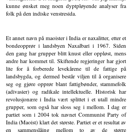
kunne ønsket meg noen dyptpløyende analyser fra
folk på den indiske venstresida.
Et annet navn på maoister i India er naxalitter, etter et
bondeopprør i landsbyen Naxalbari i 1967. Siden
den gang har grupper blitt knust eller oppløst, mens
andre har kommet til. Skiftende regjeringer har gjort
lite for å forberede levekårene til de fattige på
landsbygda, og dermed består viljen til å organisere
seg og gjøre opprør blant fattigbønder, stammefolk
(adivasier) og radikale intellektuelle. Historisk har
revolusjonære i India vært splittet i et utall mindre
grupper, som også har sloss seg i mellom. I dag er
partiet som i 2004 tok navnet Communist Party of
India (Maoist) klart det største. Partiet er et resultat av
en sammenslåing mellom to av de større