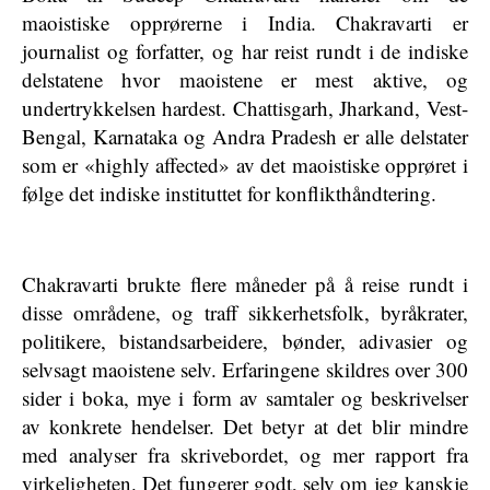
maoistiske opprørerne i India. Chakravarti er
journalist og forfatter, og har reist rundt i de indiske
delstatene hvor maoistene er mest aktive, og
undertrykkelsen hardest. Chattisgarh, Jharkand, Vest-
Bengal, Karnataka og Andra Pradesh er alle delstater
som er «highly affected» av det maoistiske opprøret i
følge det indiske instituttet for konflikthåndtering.
Chakravarti brukte flere måneder på å reise rundt i
disse områdene, og traff sikkerhetsfolk, byråkrater,
politikere, bistandsarbeidere, bønder, adivasier og
selvsagt maoistene selv. Erfaringene skildres over 300
sider i boka, mye i form av samtaler og beskrivelser
av konkrete hendelser. Det betyr at det blir mindre
med analyser fra skrivebordet, og mer rapport fra
virkeligheten. Det fungerer godt, selv om jeg kanskje