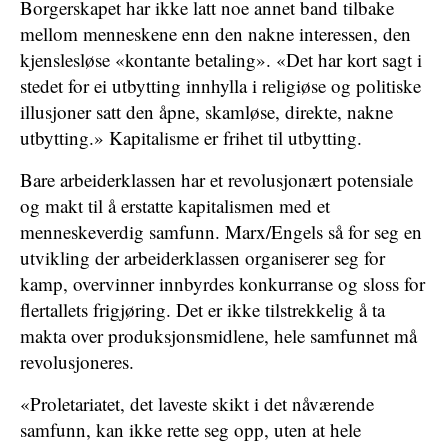
Borgerskapet har ikke latt noe annet band tilbake
mellom menneskene enn den nakne interessen, den
kjenslesløse «kontante betaling». «Det har kort sagt i
stedet for ei utbytting innhylla i religiøse og politiske
illusjoner satt den åpne, skamløse, direkte, nakne
utbytting.» Kapitalisme er frihet til utbytting.
Bare arbeiderklassen har et revolusjonært potensiale
og makt til å erstatte kapitalismen med et
menneskeverdig samfunn. Marx/Engels så for seg en
utvikling der arbeiderklassen organiserer seg for
kamp, overvinner innbyrdes konkurranse og sloss for
flertallets frigjøring. Det er ikke tilstrekkelig å ta
makta over produksjonsmidlene, hele samfunnet må
revolusjoneres.
«Proletariatet, det laveste skikt i det nåværende
samfunn, kan ikke rette seg opp, uten at hele