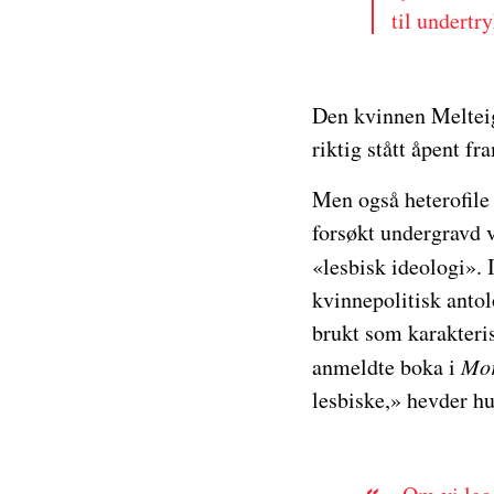
til undertr
Den kvinnen Melteig 
riktig stått åpent f
Men også heterofile 
forsøkt undergravd v
«lesbisk ideologi». 
kvinnepolitisk antol
brukt som karakteri
anmeldte boka i
Mor
lesbiske,» hevder hun