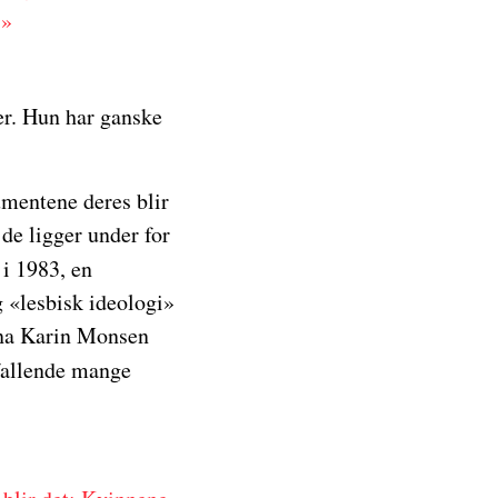
.»
der. Hun har ganske
umentene deres blir
de ligger under for
i 1983, en
g «lesbisk ideologi»
Nina Karin Monsen
åfallende mange