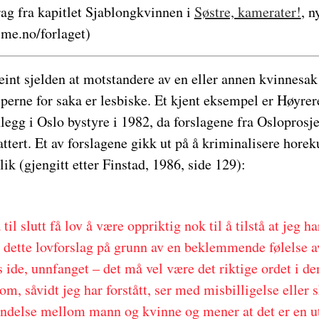
rag fra kapitlet Sjablongkvinnen i
Søstre, kamerater!
, n
me.no/forlaget)
eint sjelden at motstandere av en eller annen kvinnesa
perne for saka er lesbiske. Et kjent eksempel er Høyre
egg i Oslo bystyre i 1982, da forslagene fra Osloprosj
attert. Et av forslagene gikk ut på å kriminalisere hore
ik (gjengitt etter Finstad, 1986, side 129):
il slutt få lov å være oppriktig nok til å tilstå at jeg h
 dette lovforslag på grunn av en beklemmende følelse av
ks ide, unnfanget – det må vel være det riktige ordet i d
om, såvidt jeg har forstått, ser med misbilligelse eller 
ndelse mellom mann og kvinne og mener at det er en u