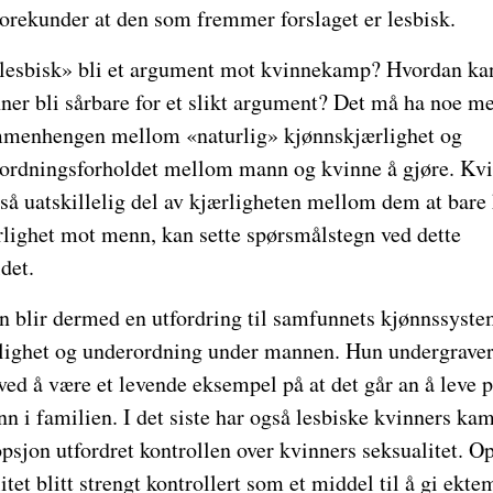
horekunder at den som fremmer forslaget er lesbisk.
lesbisk» bli et argument mot kvinnekamp? Hvordan kan
nner bli sårbare for et slikt argument? Det må ha noe me
ammenhengen mellom «naturlig» kjønnskjærlighet og
ordningsforholdet mellom mann og kvinne å gjøre. Kv
så uatskillelig del av kjærligheten mellom dem at bare
rlighet mot menn, kan sette spørsmålstegn ved dette
det.
n blir dermed en utfordring til samfunnets kjønnssyste
ighet og underordning under mannen. Hun undergraver 
ed å være et levende eksempel på at det går an å leve 
 familien. I det siste har også lesbiske kvinners kamp 
sjon utfordret kontrollen over kvinners seksualitet. O
itet blitt strengt kontrollert som et middel til å gi ekt