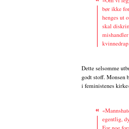
«Om vi legg
bør ikke fo
henges ut o
skal diskri
mishandler 
kvinnedrap
Dette selsomme utbr
godt stoff. Monsen b
i feministenes kirke
«Mannshatet
egentlig, d
For noe for