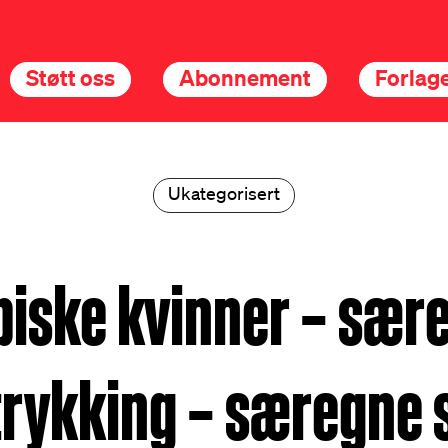
Støtt oss
Abonnement
Forlage
Ukategorisert
biske kvinner – sær
rykking – særegne 