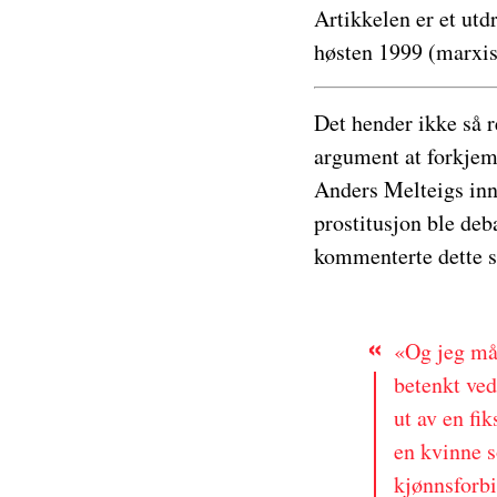
Artikkelen er et utd
høsten 1999 (marxis
Det hender ikke så r
argument at forkjem
Anders Melteigs innl
prostitusjon ble deb
kommenterte dette sl
«Og jeg må t
betenkt ved
ut av en fi
en kvinne s
kjønnsforbi