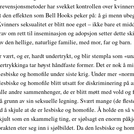
evensjonsmetoder har svekket kontrollen over kvinners 
t den effekten som Bell Hooks peker på: å gi menn ubeg
inners seksualitet er blitt noe eget – ikke bare et midde
av om rett til inseminasjon og adopsjon setter dette ski
av den hellige, naturlige familie, med mor, far og barn.
 vært, og er, hardt undertrykt, og blir stempla som «un
ertrykkinga tar høyst håndfaste former. Det er nok å m
 lesbiske og homofile under siste krig. Under mer «nor
esbiske og homofile blitt utsatt for diskriminering på a
lle andre sammenhenger, de er blitt møtt med vold og f
å grunn av sin seksuelle legning. Svært mange (de flest
 å skjule at de er lesbiske og homofile. Å holde en så v
skjult som en skammelig ting, er sjølsagt en enorm påkj
kten eter seg inn i sjølbildet. Da den lesbiske og hom