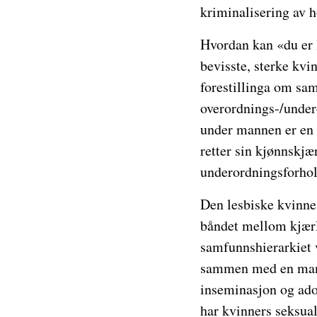
kriminalisering av 
Hvordan kan «du er 
bevisste, sterke kvi
forestillinga om s
overordnings-/under
under mannen er en 
retter sin kjønnskjæ
underordningsforhol
Den lesbiske kvinne
båndet mellom kjærl
samfunnshierarkiet v
sammen med en mann i
inseminasjon og adop
har kvinners seksual