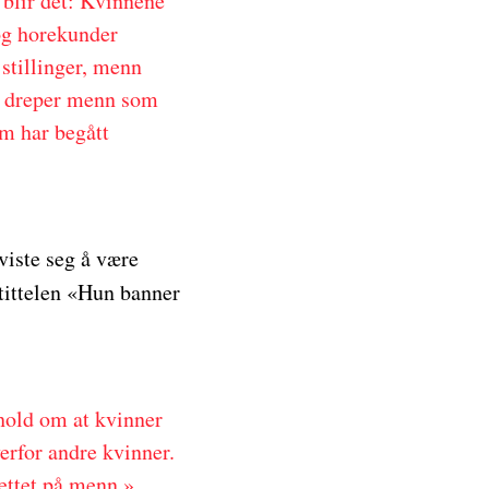
 blir det: Kvinnene
 og horekunder
 stillinger, menn
de dreper menn som
m har begått
viste seg å være
tittelen «Hun banner
hold om at kvinner
verfor andre kvinner.
rettet på menn.»