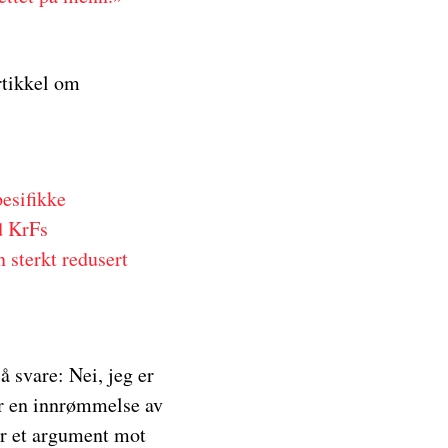
tikkel om
esifikke
d KrFs
 sterkt redusert
å svare: Nei, jeg er
ger en innrømmelse av
 er et argument mot