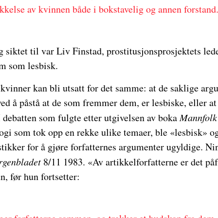
ykkelse av kvinnen både i bokstavelig og annen forstand
siktet til var Liv Finstad, prostitusjonsprosjektets le
ram som lesbisk.
kvinner kan bli utsatt for det samme: at de saklige arg
ed å påstå at de som fremmer dem, er lesbiske, eller at 
I debatten som fulgte etter utgivelsen av boka
Mannfolk
ogi som tok opp en rekke ulike temaer, ble «lesbisk» o
stikker for å gjøre forfatternes argumenter ugyldige. 
genbladet
8/11 1983. «Av artikkelforfatterne er det p
, før hun fortsetter: