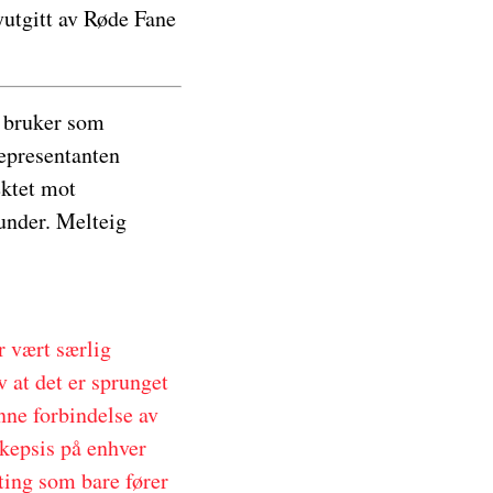
yutgitt av Røde Fane
k bruker som
representanten
ektet mot
kunder. Melteig
ar vært særlig
 at det er sprunget
enne forbindelse av
skepsis på enhver
ting som bare fører