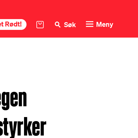
t Rødt!
Meny
Søk
egen
styrker