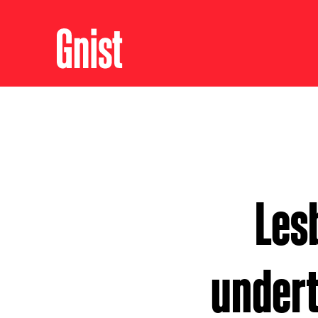
Les
undert