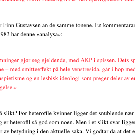
r Finn Gustavsen an de samme tonene. En kommentarar
983 har denne «analysa»:
mninger gjør seg gjeldende, med AKP i spissen. Dets sp
 – med smitteeffekt på hele venstresida, går i hop me
ietisme og en lesbisk ideologi som preger deler av en
gelse.»
 slikt? For heterofile kvinner ligger det snublende nær 
jeg er heterofil så god som noen. Men i et slikt svar lig
er av betydning i den aktuelle saka. Vi godtar da at det