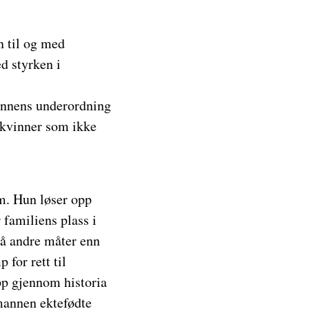
 til og med
d styrken i
innens underordning
 kvinner som ikke
m. Hun løser opp
familiens plass i
på andre måter enn
for rett til
pp gjennom historia
emannen ektefødte