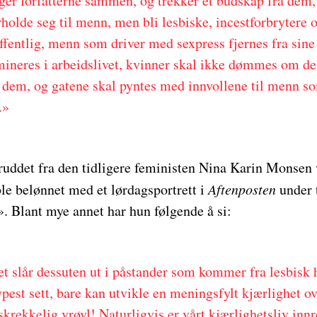
er forfatterne sammen, og trekker et budskap fra dem,
rholde seg til menn, men bli lesbiske, incestforbrytere
ffentlig, menn som driver med sexpress fjernes fra sine
mineres i arbeidslivet, kvinner skal ikke dømmes om 
dem, og gatene skal pyntes med innvollene til menn so
.»
uddet fra den tidligere feministen Nina Karin Monsen 
le belønnet med et lørdagsportrett i
Aftenposten
under 
». Blant mye annet har hun følgende å si:
 slår dessuten ut i påstander som kommer fra lesbisk 
ypest sett, bare kan utvikle en meningsfylt kjærlighet o
skrekkelig vrøvl! Naturligvis er vårt kjærlighetsliv inn