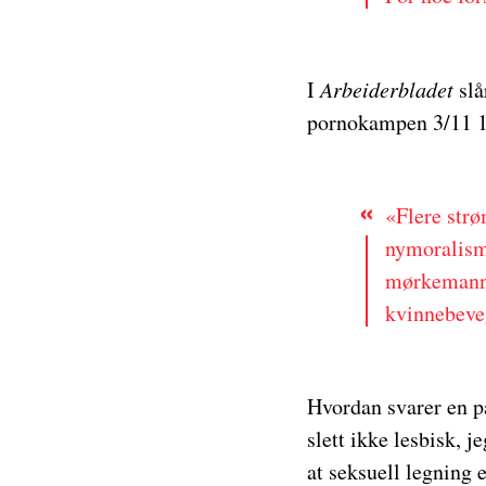
I
Arbeiderbladet
slå
pornokampen 3/11 1
«Flere strø
nymoralisme
mørkemannsp
kvinnebeve
Hvordan svarer en på
slett ikke lesbisk, 
at seksuell legning 