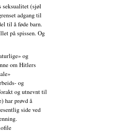
seksualitet (sjøl
renset adgang til
l til å føde barn.
llet på spissen. Og
aturlige» og
inne om Hitlers
male»
rbeids- og
orakt og utnevnt til
e) har prøvd å
esentlig side ved
enning.
ofile