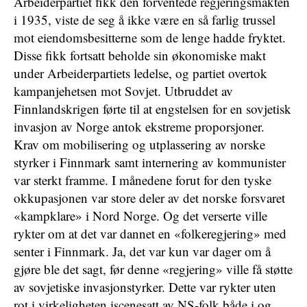
Arbeiderpartiet fikk den forventede regjeringsmakten
i 1935, viste de seg å ikke være en så farlig trussel
mot eiendomsbesitterne som de lenge hadde fryktet.
Disse fikk fortsatt beholde sin økonomiske makt
under Arbeiderpartiets ledelse, og partiet overtok
kampanjehetsen mot Sovjet. Utbruddet av
Finnlandskrigen førte til at engstelsen for en sovjetisk
invasjon av Norge antok ekstreme proporsjoner.
Krav om mobilisering og utplassering av norske
styrker i Finnmark samt internering av kommunister
var sterkt framme. I månedene forut for den tyske
okkupasjonen var store deler av det norske forsvaret
«kampklare» i Nord Norge. Og det verserte ville
rykter om at det var dannet en «folkeregjering» med
senter i Finnmark. Ja, det var kun var dager om å
gjøre ble det sagt, før denne «regjering» ville få støtte
av sovjetiske invasjonstyrker. Dette var rykter uten
rot i virkeligheten iscenesatt av NS-folk både i og