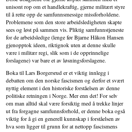
unisont rop om et handlekraftig, gjerne militært styre
til å rette opp de samfunnsmessige missforholdene.
Problemene som den store arbeidsledigheten skapte
sees og løst på sammen vis. Pliktig samfunnstjeneste
for de arbeidsledige (lenge før Bjarne Håkon Hansen
gjenopptok ideen, riktignok uten at denne skulle
være i militær regi, slik som i de opprinnelige
forslagene) var bare et av løsningsforslagene.
Boka til Lars Borgersrud er et viktig innlegg i
debatten om den norske fascismen og derfor et svært
nyttig element i den historiske forståelsen av denne
politiske retningen i Norge. Mer enn det! For selv
om man alltid skal være forsiktig med å trekke linjer
ut fra forgagne samfunnsforhold, er denne boka også
viktig for å gi en generell kunnskap i forståelsen av
hva som ligger til grunn for at nettopp fascismens