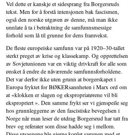
Vel dette er kanskje et sidesprang fra Borgersruds
tekst. Men for å forstå intensjonen bak fascismen,
også den norske utgaven av denne, må man ikke
unnlate å ta i betraktning de samfunnsmessige
forhold som lå til grunne for dens framvekst.
De fleste europeiske samfunn var på 1920–30-tallet
sterkt preget av krise og klassekamp. Og opprettelsen
av Sovjetunionen var en viktig drivkraft for alle som
ønsket å endre de nåværende samfunnsforholdene.
Det var derfor ikke uten grunn at borgerskapet i
Europa fryktet for BØKERsannheten i Marx ord om
at «klokken er slagen og ekspropriatørene vil bli
ekspropriert ». Den samme frykt ser vi gjenspeile seg
hos grunnleggerne av den fascistiske bevegelsen i
Norge når man leser de utdrag Borgersrud har tatt fra
brev og referater som disse hadde seg i mellom.
Disse utsagnene ble gjerne koplet sammen med et