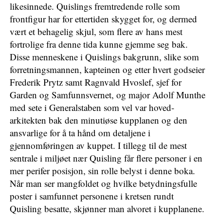
likesinnede. Quislings fremtredende rolle som
frontfigur har for ettertiden skygget for, og dermed
vært et behagelig skjul, som flere av hans mest
fortrolige fra denne tida kunne gjemme seg bak.
Disse menneskene i Quislings bakgrunn, slike som
forretningsmannen, kapteinen og etter hvert godseier
Frederik Prytz samt Ragnvald Hvoslef, sjef for
Garden og Samfunnsvernet, og major Adolf Munthe
med sete i Generalstaben som vel var hoved-
arkitekten bak den minutiøse kupplanen og den
ansvarlige for å ta hånd om detaljene i
gjennomføringen av kuppet. I tillegg til de mest
sentrale i miljøet nær Quisling får flere personer i en
mer perifer posisjon, sin rolle belyst i denne boka.
Når man ser mangfoldet og hvilke betydningsfulle
poster i samfunnet personene i kretsen rundt
Quisling besatte, skjønner man alvoret i kupplanene.