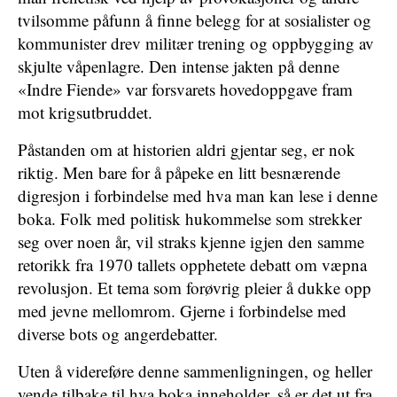
tvilsomme påfunn å finne belegg for at sosialister og
kommunister drev militær trening og oppbygging av
skjulte våpenlagre. Den intense jakten på denne
«Indre Fiende» var forsvarets hovedoppgave fram
mot krigsutbruddet.
Påstanden om at historien aldri gjentar seg, er nok
riktig. Men bare for å påpeke en litt besnærende
digresjon i forbindelse med hva man kan lese i denne
boka. Folk med politisk hukommelse som strekker
seg over noen år, vil straks kjenne igjen den samme
retorikk fra 1970 tallets opphetete debatt om væpna
revolusjon. Et tema som forøvrig pleier å dukke opp
med jevne mellomrom. Gjerne i forbindelse med
diverse bots og angerdebatter.
Uten å videreføre denne sammenligningen, og heller
vende tilbake til hva boka inneholder, så er det ut fra