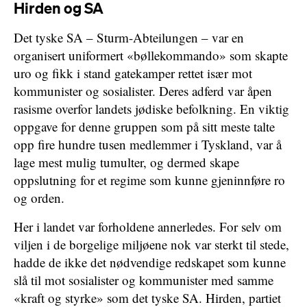
Hirden og SA
Det tyske SA – Sturm-Abteilungen – var en
organisert uniformert «bøllekommando» som skapte
uro og fikk i stand gatekamper rettet især mot
kommunister og sosialister. Deres adferd var åpen
rasisme overfor landets jødiske befolkning. En viktig
oppgave for denne gruppen som på sitt meste talte
opp fire hundre tusen medlemmer i Tyskland, var å
lage mest mulig tumulter, og dermed skape
oppslutning for et regime som kunne gjeninnføre ro
og orden.
Her i landet var forholdene annerledes. For selv om
viljen i de borgelige miljøene nok var sterkt til stede,
hadde de ikke det nødvendige redskapet som kunne
slå til mot sosialister og kommunister med samme
«kraft og styrke» som det tyske SA. Hirden, partiet