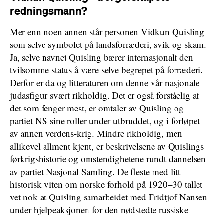
redningsmann?
Mer enn noen annen står personen Vidkun Quisling
som selve symbolet på landsforræderi, svik og skam.
Ja, selve navnet Quisling bærer internasjonalt den
tvilsomme status å være selve begrepet på forræderi.
Derfor er da og litteraturen om denne vår nasjonale
judasfigur svært rikholdig. Det er også forståelig at
det som fenger mest, er omtaler av Quisling og
partiet NS sine roller under utbruddet, og i forløpet
av annen verdens-krig. Mindre rikholdig, men
allikevel allment kjent, er beskrivelsene av Quislings
førkrigshistorie og omstendighetene rundt dannelsen
av partiet Nasjonal Samling. De fleste med litt
historisk viten om norske forhold på 1920–30 tallet
vet nok at Quisling samarbeidet med Fridtjof Nansen
under hjelpeaksjonen for den nødstedte russiske