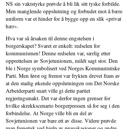
NS sin vaktstyrke prøvde å bli lik sitt tyske forbilde.
Men manglende oppslutning og forbudet mot å bære
uniform var et hinder for å bygge opp en slik «privat
hær».
Hva var så årsaken til denne engstelsen i
borgerskapet? Svaret er enkelt: redselen for
kommunismen! Denne redselen var, særlig etter
opprettelsen av Sovjetunionen, mildt sagt stor. Den
ble i Norge symbolisert ved Norges Kommunistiske
Parti. Men først og fremst var frykten drevet fram av
at den stadig økende oppslutningen om Det Norske
Arbeiderparti snart ville gi dette partiet
regjeringsmakt. Det var derfor ingen grenser for
hvilke skrekkscenario borgerpressen så for seg i den
forbindelse. At Norge ville bli en del av
Sovjetunionen var bare ett av disse. Videre prøvde
man frenetisk ved hjelp av provokasjoner og andre