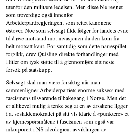
utenfor den militære ledelsen. Men disse ble regnet
som troverdige også innenfor
Arbeiderpartiregjeringen, som rettet kanonene
østover. Noe som selvsagt fikk følger for landets evne
til å øve motstand mot invasjonen da den kom fra
helt motsatt kant. For samtidig som dette narrespillet
forgikk, drev Quisling direkte forhandlinger med
Hitler om tysk støtte til å gjennomføre sitt neste
forsøk på statskupp.
Selvsagt skal man være forsiktig når man
sammenligner Arbeiderpartiets enorme suksess med
fascismens tilsvarende tilbakegang i Norge. Men det
er allikevel mulig å tenke seg at en av årsakene ligger
i at sosialdemokratiet på sitt vis klarte å «punktere» et
av kjernespørsmålene i fascismen som også var
inkorporert i NS ideologien: avviklingen av