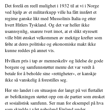
Det forelå en reell mulighet i 1932 til at vi i Norge
ved hjelp av et militærkupp ville ha fått innført et
regime ganske likt med Mussolinis Italia og etter
hvert Hitlers Tyskland. Og det var heller ikke
usannsynlig, snarere tvert imot, at et slikt styresett
ville blitt ønsket velkommen av mektige krefter som
følte at deres politiske og økonomiske makt ikke
kunne reddes på annet vis.
Hvilken pris i tap av menneskeliv og lidelse de gode
borgere og samfunnstøtter mente det var verdt å
betale for å beholde sine «rettigheter», er kanskje
ikke så vanskelig å forestilles seg.
Her sto landet i en situasjon der langt på vei flertallet
av befolkningen støttet opp om de partier som ønsket
et sosialistisk samfunn. Ser man for eksempel på hva
som skjedde i vårt naboland Finland under