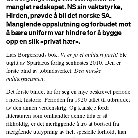
manglet redskapet. NS sin vaktstyrke,
Hirden, prøvde å bli det norske SA.
Manglende oppslutning og forbudet mot
å bære uniform var hindre for å bygge
opp en slik «privat hær».
Lars Borgersruds bok,
Vi er jo et militært parti!
ble
utgitt av Spartacus forlag senhøstes 2010. Den er
første bind av tobindsverket:
Den norske
militærfacismen
.
Det første bindet tar for seg en mye beskrevet periode
i norsk historie. Perioden fra 1920 tallet til utbruddet
av den annen verdenskrig. Og kanskje fordi
litteraturen som omhandler denne tida er så
rikholdig, er det nærliggende å tro at bortsett fra
nærgående utdypning av helt spesielle forhold, kan