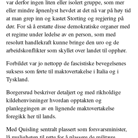
var derfor ingen liten eller isolert gruppe, som mer
eller mindre åpnenlyst hevdet at det nå var på høy tid
at man grep inn og kastet Storting og regjering på
dør. For så å erstatte disse demokratiske organer med
et regime under ledelse av en person, som med
resolutt handlekraft kunne bringe den uro og de
arbeidskonflikter som skyllet over landet til opphør.
Forbildet var jo nettopp de fascistiske bevegelsenes
suksess som førte til maktovertakelse i Italia og i
Tyskland.
Borgersrud beskriver detaljert og med rikholdige
kildehenvisninger hvordan opptakten og
planleggingen av en lignende maktovertakelse
foregikk her til lands.
Med Quisling sentralt plassert som forsvarsminister,
lå muligheten til rette for å plassere de militære