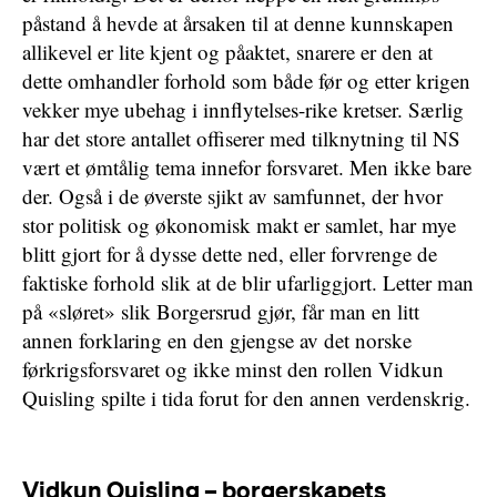
påstand å hevde at årsaken til at denne kunnskapen
allikevel er lite kjent og påaktet, snarere er den at
dette omhandler forhold som både før og etter krigen
vekker mye ubehag i innflytelses-rike kretser. Særlig
har det store antallet offiserer med tilknytning til NS
vært et ømtålig tema innefor forsvaret. Men ikke bare
der. Også i de øverste sjikt av samfunnet, der hvor
stor politisk og økonomisk makt er samlet, har mye
blitt gjort for å dysse dette ned, eller forvrenge de
faktiske forhold slik at de blir ufarliggjort. Letter man
på «sløret» slik Borgersrud gjør, får man en litt
annen forklaring en den gjengse av det norske
førkrigsforsvaret og ikke minst den rollen Vidkun
Quisling spilte i tida forut for den annen verdenskrig.
Vidkun Quisling – borgerskapets