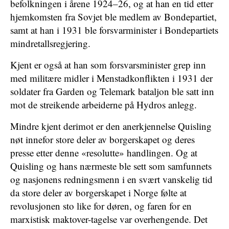
befolkningen i årene 1924–26, og at han en tid etter
hjemkomsten fra Sovjet ble medlem av Bondepartiet,
samt at han i 1931 ble forsvarminister i Bondepartiets
mindretallsregjering.
Kjent er også at han som forsvarsminister grep inn
med militære midler i Menstadkonflikten i 1931 der
soldater fra Garden og Telemark bataljon ble satt inn
mot de streikende arbeiderne på Hydros anlegg.
Mindre kjent derimot er den anerkjennelse Quisling
nøt innefor store deler av borgerskapet og deres
presse etter denne «resolutte» handlingen. Og at
Quisling og hans nærmeste ble sett som samfunnets
og nasjonens redningsmenn i en svært vanskelig tid
da store deler av borgerskapet i Norge følte at
revolusjonen sto like for døren, og faren for en
marxistisk maktover-tagelse var overhengende. Det