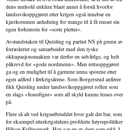
dens innhold enklere blant annet å forstå hvorfor
landssvikoppgjøret etter krigen også innebar en
kjærkommen anledning for mange til å få renset sin
egen forhistorie for «sorte pletter».
Avstandstaken til Quisling og partiet NS på grunn av
forræderiet og samarbeidet med den tyske
okkupasjonsmakten var derfor en selvfølge, og helt
påkrevd for «gode nordmenn». Men rettsoppgjøret
ga og en mulighet til å gjemme unna sporene etter
egen adferd i førkrigsårene. Som Borgersrud anfører
fikk Quisling under landssvikoppgjøret rollen som
en slags «Jesusfigur» som all skyld kunne lesses over
på.
Flere så alt ved krigsutbruddet hvor galt det bar, som
for eksempel etterkrigstidens profilerte høyrepolitiker
Håkon Kyllingmark. Han var en av dem som rakk å