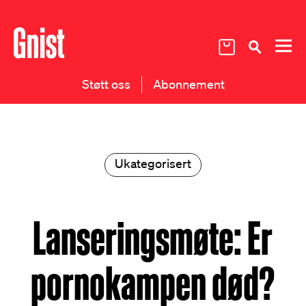
Støtt oss
Abonnement
Ukategorisert
Lanseringsmøte: Er
pornokampen død?