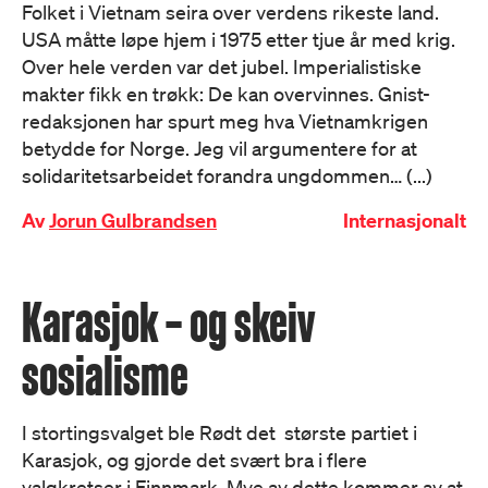
Folket i Vietnam seira over verdens rikeste land.
USA måtte løpe hjem i 1975 etter tjue år med krig.
Over hele verden var det jubel. Imperialistiske
makter fikk en trøkk: De kan overvinnes. Gnist-
redaksjonen har spurt meg hva Vietnamkrigen
betydde for Norge. Jeg vil argumentere for at
solidaritetsarbeidet forandra ungdommen… (...)
Av
Jorun Gulbrandsen
Internasjonalt
Karasjok – og skeiv
sosialisme
I stortingsvalget ble Rødt det største partiet i
Karasjok, og gjorde det svært bra i flere
valgkretser i Finnmark. Mye av dette kommer av at