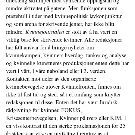
unektelig skrumpet med synkende opplagstall og
mindre aktivitet på gatene. Men funksjonen som
pustehull i tider med kvinnepolitisk lavkonjunktur
og som arena for skrivende jenter, har ikke blitt
mindre.
Kvinnejournalen
er stolt av å ha vært en
viktig base for skrivende kvinner. Alle redaksjoner
har følt ansvar for å bringe nyheter om
kvinnekampen, kvinners hverdag, tanker og analyse
og kvinnelig kunstneres produksjoner enten dette har
vært i vårt, i våre naboland eller i 3. verden.
Kontakten mot deler av den organiserte
kvinnebevegelse utover Kvinnefronten, finnes om
ikke til fast tid og sted, så i et omfang som knytter
redaksjonen til disse. Enten det har vært Juridisk
rådgivning for kvinner, FOKUS,
Krisesenterbevegelsen, Kvinner på tvers eller KIM. I
en viss kontrast til den sterke proklamasjonen for 25
år siden kan vi se en utvikling i retning av at