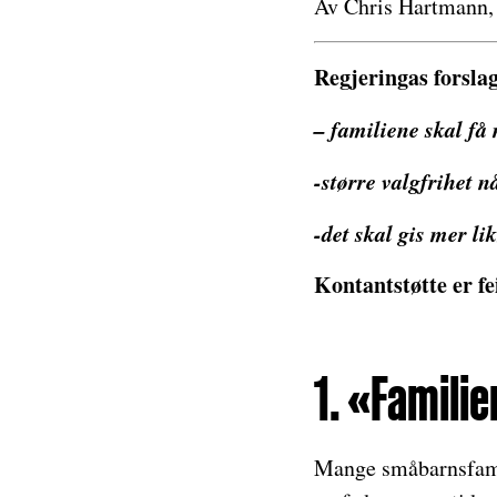
Av Chris Hartmann, 
Regjeringas forsla
– familiene skal få
-større valgfrihet 
-det skal gis mer li
Kontantstøtte er fei
1. «Famili
Mange småbarnsfamil