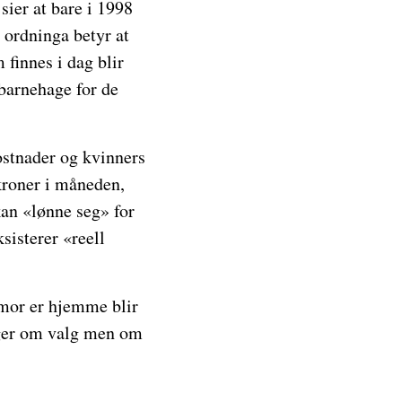
sier at bare i 1998
t ordninga betyr at
 finnes i dag blir
 barnehage for de
stnader og kvinners
kroner i måneden,
an «lønne seg» for
sisterer «reell
 mor er hjemme blir
enger om valg men om