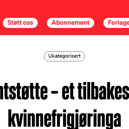
Støtt oss
Abonnement
Forlage
Ukategorisert
tstøtte – et tilbakes
kvinnefrigjøringa