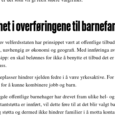
het i overføringene til barnef
 velferdsstaten har prinsippet vært at offentlige tilbud
le, uavhengig av økonomi og geografi. Med innføringa av
sipp: en skal belønnes for ikke å benytte et tilbud det e
ss.
lasser hindrer sjelden fedre i å være yrkesaktive. For
r for å kunne kombinere jobb og barn.
de offentlige barnehager har drevet fram ulike hel- og
tantstøtta er innført, vil dette føre til at det blir valgt
g støtta og dermed ikke hindrer familier i å motta kontan