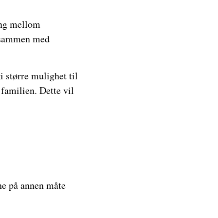
ling mellom
id sammen med
i større mulighet til
familien. Dette vil
ne på annen måte