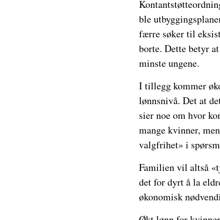
Kontantstøtteordning
ble utbyggingsplanen
færre søker til eksis
borte. Dette betyr a
minste ungene.
I tillegg kommer øk
lønnsnivå. Det at de
sier noe om hvor ko
mange kvinner, men f
valgfrihet» i spørs
Familien vil altså «
det for dyrt å la el
økonomisk nødvendi
Økt lønn for kvinner 