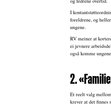
og fedrene overtid.
I kontantstøtteordni
foreldrene, og helle
ungene.
RV meiner at kortere
ei jevnere arbeidsde
også komme ungene 
2. «Familie
Et reelt valg mello
krever at det finnes 