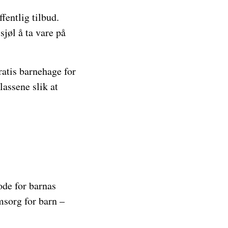
fentlig tilbud.
sjøl å ta vare på
ratis barnehage for
lassene slik at
ode for barnas
msorg for barn –