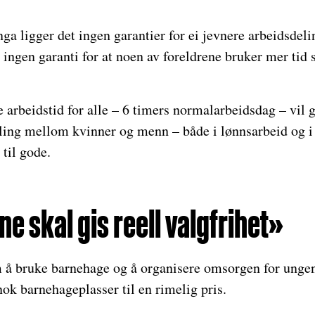
nga ligger det ingen garantier for ei jevnere arbeidsde
r ingen garanti for at noen av foreldrene bruker mer t
 arbeidstid for alle – 6 timers normalarbeidsdag – vil g
ling mellom kvinner og menn – både i lønnsarbeid og i 
til gode.
ne skal gis reell valgfrihet»
m å bruke barnehage og å organisere omsorgen for unge
nok barnehageplasser til en rimelig pris.