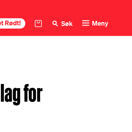
t Rødt!
Meny
Søk
lag for