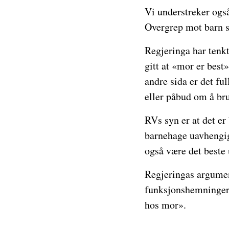
Vi understreker ogs
Overgrep mot barn sk
Regjeringa har tenkt
gitt at «mor er best
andre sida er det ful
eller påbud om å br
RVs syn er at det er 
barnehage uavhengig
også være det beste 
Regjeringas argument
funksjonshemninger 
hos mor».