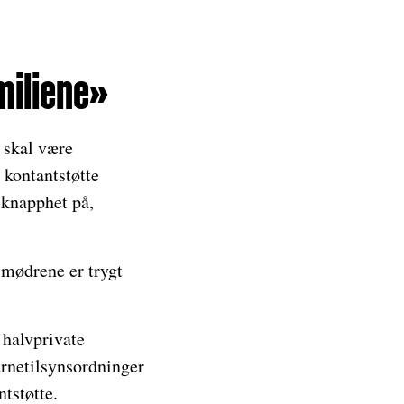
amiliene»
 skal være
 kontantstøtte
r knapphet på,
 mødrene er trygt
 halvprivate
 barnetilsynsordninger
tstøtte.