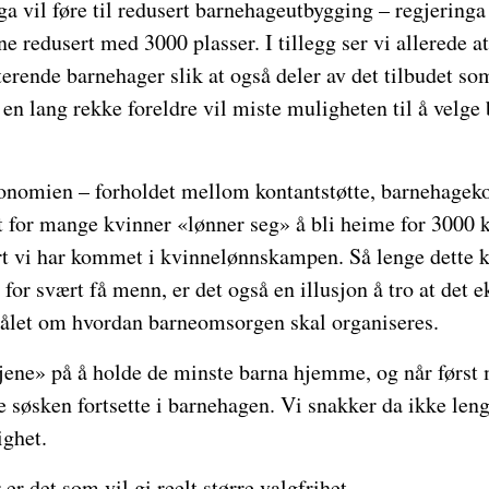
a vil føre til redusert barnehageutbygging – regjeringa 
e redusert med 3000 plasser. I tillegg ser vi allerede a
terende barnehager slik at også deler av det tilbudet som
t en lang rekke foreldre vil miste muligheten til å velge
onomien – forholdet mellom kontantstøtte, barnehageko
t for mange kvinner «lønner seg» å bli heime for 3000 
rt vi har kommet i kvinnelønnskampen. Så lenge dette k
or svært få menn, er det også en illusjon å tro at det ek
målet om hvordan barneomsorgen skal organiseres.
tjene» på å holde de minste barna hjemme, og når først
dre søsken fortsette i barnehagen. Vi snakker da ikke l
ghet.
er det som vil gi reelt større valgfrihet.