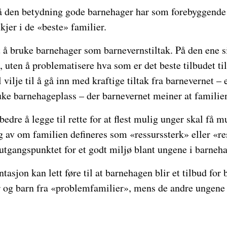
å den betydning gode barnehager har som forebyggende
jer i de «beste» familier.
 å bruke barnehager som barnevernstiltak. På den ene sid
», uten å problematisere hva som er det beste tilbudet ti
l vilje til å gå inn med kraftige tiltak fra barnevernet –
uke barnehageplass – der barnevernet meiner at familie
bedre å legge til rette for at flest mulig unger skal få mu
 av om familien defineres som «ressurssterk» eller «re
utgangspunktet for et godt miljø blant ungene i barneh
asjon kan lett føre til at barnehagen blir et tilbud for
og barn fra «problemfamilier», mens de andre ungene s