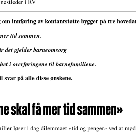
nestleder i RV
g om innføring av kontantstøtte bygger på tre hoved
 mer tid sammen.
når det gjelder barneomsorg
khet i overføringene til barnefamiliene.
l svar på alle disse ønskene.
ene skal få mer tid sammen»
ier løser i dag dilemmaet «tid og penger» ved at mødr