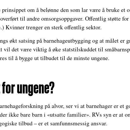
 prinsippet om å belønne den som lar være å bruke et of
 overført til andre omsorgsoppgaver. Offentlig støtte for 
.) Kvinner trenger en sterk offentlig sektor.
ngs økt satsing på barnehageutbygging og at målet er g
kt vil det være viktig å øke statstilskuddet til småbarnsp
 til å bygge ut tilbudet til de minste ungene.
t for ungene?
barnehageforskning på alvor, ser vi at barnehager er et g
lder ikke bare barn i «utsatte familier». RVs syn er at o
gogiske tilbud – er et samfunnsmessig ansvar.