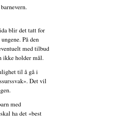
 barnevern.
a blir det tatt for
l ungene. På den
 eventuelt med tilbud
n ikke holder mål.
lighet til å gå i
ssurssvak». Det vil
agen.
 barn med
kal ha det «best