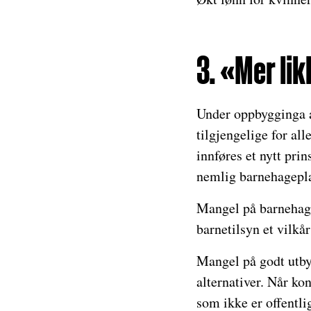
3. «Mer lik
Under oppbygginga av
tilgjengelige for al
innføres et nytt prin
nemlig barnehagepla
Mangel på barnehagep
barnetilsyn et vilkå
Mangel på godt utbyg
alternativer. Når kon
som ikke er offentli