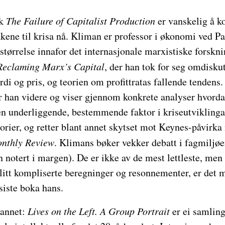
ok
The Failure of Capitalist Production
er vanskelig å 
kene til krisa nå. Kliman er professor i økonomi ved P
 størrelse innafor det internasjonale marxistiske forskn
Reclaming Marx’s Capital
, der han tok for seg omdisk
di og pris, og teorien om profittratas fallende tendens.
år han videre og viser gjennom konkrete analyser hvorda
 en underliggende, bestemmende faktor i kriseutvikling
eorier, og retter blant annet skytset mot Keynes-påvirka
nthly Review
. Klimans bøker vekker debatt i fagmiljøen
 notert i margen). De er ikke av de mest lettleste, men 
 litt kompliserte beregninger og resonnementer, er det 
 siste boka hans.
 annet:
Lives on the Left. A Group Portrait
er ei samling