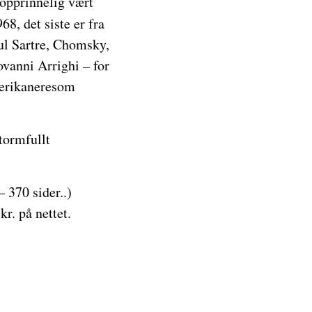
 opprinnelig vært
968, det siste er fra
ul Sartre, Chomsky,
vanni Arrighi – for
merikaneresom
tormfullt
 370 sider..)
r. på nettet.