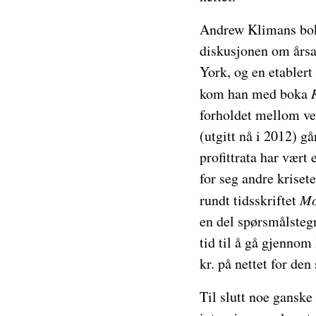
Andrew Klimans b
diskusjonen om årsa
York, og en etablert
kom han med boka
forholdet mellom ver
(utgitt nå i 2012) g
profittrata har vært
for seg andre kriset
rundt tidsskriftet
Mo
en del spørsmålstegn
tid til å gå gjennom
kr. på nettet for den
Til slutt noe ganske