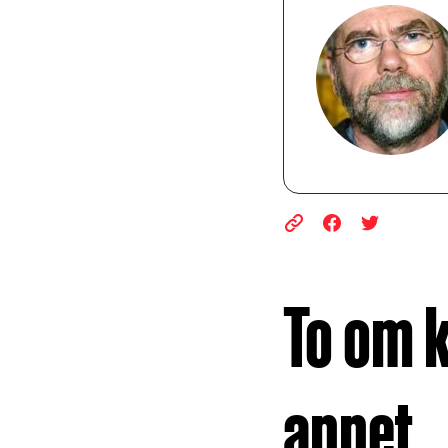
To om k
annet