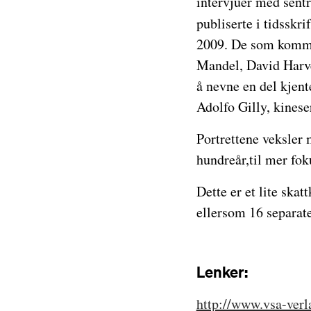
intervjuer med sentr
publiserte i tidsskri
2009. De som kommer
Mandel, David Harve
å nevne en del kjen
Adolfo Gilly, kines
Portrettene veksler
hundreår,til mer foku
Dette er et lite ska
ellersom 16 separate
Lenker:
http://www.vsa-verla