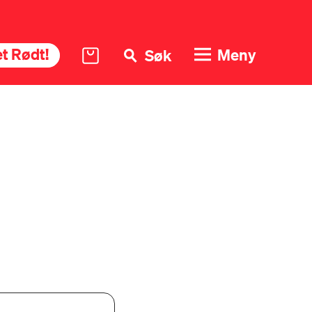
t Rødt!
Meny
Søk