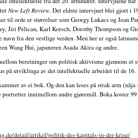
ale intellektuelle fra det 20. århundret. Intervjuene har
ftet
New Left Review
. Det eldste intervjuet blei gjort i 1
 til orde er størrelser som Georgy Lukacs og Jean Pa
y, Jiri Pelican, Karl Korsch, Dorothy Thompson og Gio
te navn fra den vestlige verden. Men her er også latina
eren Wang Hui, japaneren Asada Akira og andre.
 mellom beretninger om politisk aktivisme gjennom et s
s på utviklinga av det intellektuelle arbeidet til de 16.
ttkammer av ei bok. Og den kan leses på strak arm (nåja –
 portretter innimellom andre gjøremål. Boka koster 99 k
g.de/detail/artikel/politik-des-kapitals-in-der-krise/