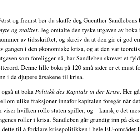
Først og fremst bør du skaffe deg Guenther Sandlebens
myte og realitet
. Jeg omtalte den tyske utgaven av boka i
nummer av tidsskriftet, og skreiv da at den gir ei god e
av gangen i den økonomiske krisa, og at den var teoretis
utgaven som foreligger nå, har Sandleben skrevet et fyl
etterord. Denne lille boka på 120 små sider er et must fo
n i de djupere årsakene til krisa.
 også ut boka
Politikk des Kapitals in der Krise
. Her g
ellom ulike fraksjoner innafor kapitalen foregår når det
 viser hvilken rolle staten spiller, og – kanskje det mes
ingenes roller i krisa. Sandleben går grundig inn på eks
 dette til å forklare krisepolitikken i hele EU-området.