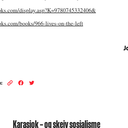
ooks.com/display.asp?K=9780745332406&
ks.com/books/966-lives-on-the-left
J
:
Karasjok – og skeiv sosialisme