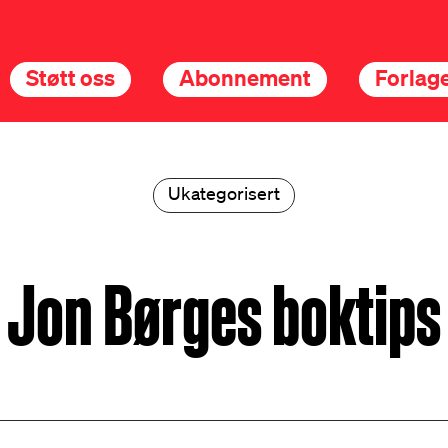
Støtt oss
Abonnement
Forlage
Ukategorisert
Jon Børges boktips