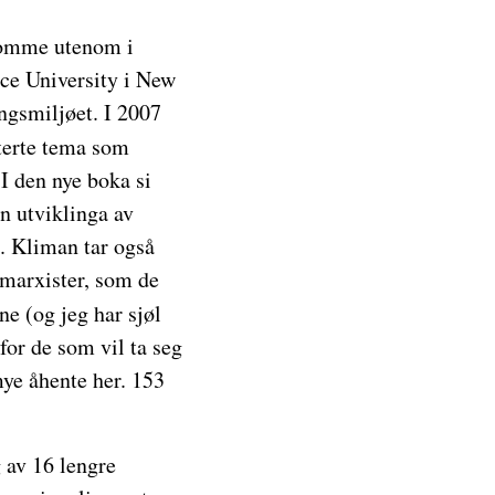
komme utenom i
ace University i New
ingsmiljøet. I 2007
uterte tema som
 I den nye boka si
n utviklinga av
a. Kliman tar også
 marxister, som de
e (og jeg har sjøl
for de som vil ta seg
mye åhente her. 153
 av 16 lengre