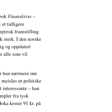
 bok
Finanskrise –
 et tidligere
mpirisk framstilling
k sterk. I den norske
dig og oppdatert
r alle som vil
år han nærmere inn
 meisles ut politiske
t interessante – han
empler fra tysk
Boka koster 91 kr. på